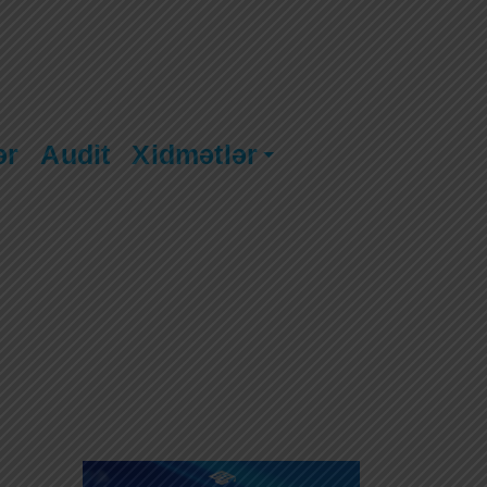
ər
Audit
Xidmətlər