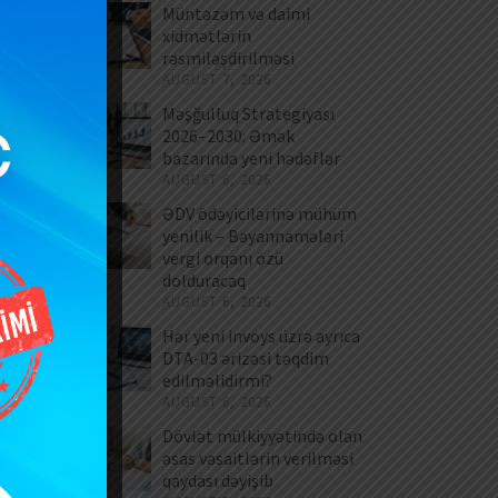
Müntəzəm və daimi
xidmətlərin
rəsmiləşdirilməsi
AUGUST 7, 2026
Məşğulluq Strategiyası
2026–2030: Əmək
bazarında yeni hədəflər
AUGUST 6, 2026
ƏDV ödəyicilərinə mühüm
yenilik – Bəyannamələri
vergi orqanı özü
dolduracaq
AUGUST 6, 2026
Hər yeni invoys üzrə ayrıca
DTA-03 ərizəsi təqdim
edilməlidirmi?
AUGUST 6, 2026
Dövlət mülkiyyətində olan
əsas vəsaitlərin verilməsi
qaydası dəyişib