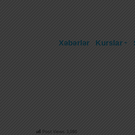
Xəbərlər
Kurslar
Post Views:
3,080