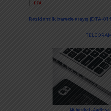
DTA
Rezidentlik barədə arayış (DTA-01 
TELEQRAM
Mühasibat, Audit və 