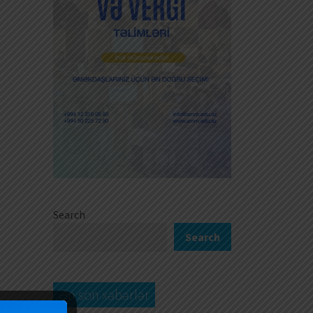
Search
Search
Ən son xəbərlər