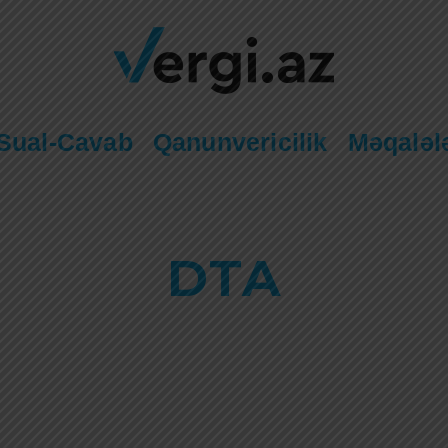
Sual-Cavab
Qanunvericilik
Məqaləl
DTA