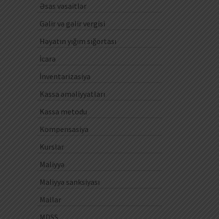
Əsas vəsaitlər
Gəlir və gəlir vergisi
Həyatın yığım sığortası
İcarə
İnventarizasiya
Kassa əməliyyatları
Kassa metodu
Kompensasiya
Kurslar
Maliyyə
Maliyyə sanksiyası
Mallar
MDSS