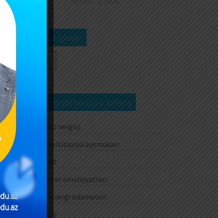
AUGUST 5, 2026
Bizi izləyin
Kateqoriya üzrə axtarış
Aksiz vergisi
Amortizasiya ayırmaları
Audit
Barter əməliyyatları
Cari vergi ödəmələri
Digər