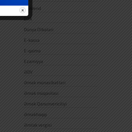
Dividend
DTA
Dünya Ölkələri
E-kassa
E-qaimə
Ezamiyyə
ƏDV
Əmək münasibətləri
Əmək müqaviləsi
Əmək Qanunvericiliyi
Əməkhaqqı
Əmlak vergisi