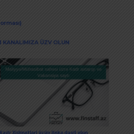
forması)
 KANALIMIZA ÜZV OLUN
Kadr Xidmətləri üçün linkə daxil olun