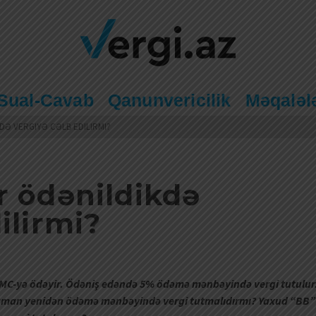
Sual-Cavab
Qanunvericilik
Məqaləl
DƏ VERGIYƏ CƏLB EDILIRMI?
r ödənildikdə
ilirmi?
MMC-yə ödəyir. Ödəniş edəndə 5% ödəmə mənbəyində vergi tutulur
zaman yenidən ödəmə mənbəyində vergi tutmalıdırmı? Yaxud “BB”