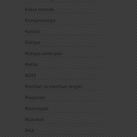
Kassa metodu
Kompensasiya
Kurslar
Maliyyə
Maliyyə sanksiyası
Mallar
MDSS
Mənfəət və mənfəət vergisi
Məqalələr
Məzuniyyət
Müavinət
NKA