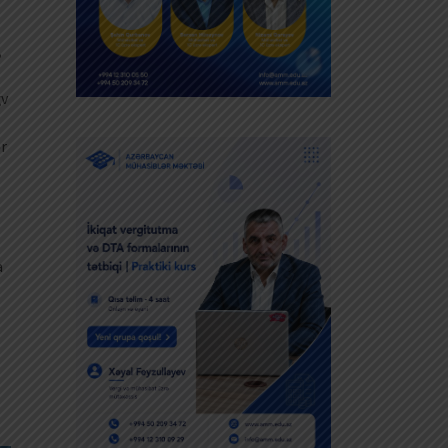
,
ğv
ər
a