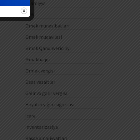
Ezamiyyə
ƏDV
Əmək münasibətləri
Əmək müqaviləsi
Əmək Qanunvericiliyi
Əməkhaqqı
Əmlak vergisi
Əsas vəsaitlər
Gəlir və gəlir vergisi
Həyatın yığım sığortası
İcarə
İnventarizasiya
Kassa əməliyyatları