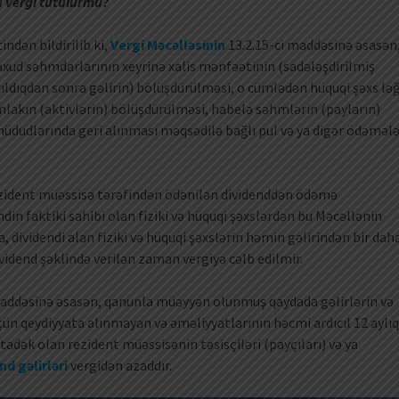
 vergi tutulurmu?
indən bildirilib ki,
Vergi Məcəlləsinin
13.2.15-ci maddəsinə əsasən
 yaxud səhmdarlarının xeyrinə xalis mənfəətinin (sadələşdirilmiş
ıxıldıqdan sonra gəlirin) bölüşdürülməsi, o cümlədən hüquqi şəxs lə
lakın (aktivlərin) bölüşdürülməsi, habelə səhmlərin (payların)
hüdudlarında geri alınması məqsədilə bağlı pul və ya digər ödəməl
ezident müəssisə tərəfindən ödənilən dividenddən ödəmə
ndin faktiki sahibi olan fiziki və hüquqi şəxslərdən bu Məcəllənin
 dividendi alan fiziki və hüquqi şəxslərin həmin gəlirindən bir dah
vidend şəklində verilən zaman vergiyə cəlb edilmir.
maddəsinə əsasən, qanunla müəyyən olunmuş qaydada gəlirlərin və
ün qeydiyyata alınmayan və əməliyyatlarının həcmi ardıcıl 12 aylıq
adək olan rezident müəssisənin təsisçiləri (payçıları) və ya
nd gəlirləri
vergidən azaddır.