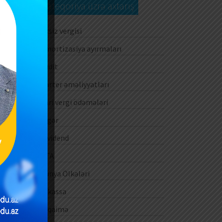
Kateqoriya üzrə axtarış
Aksiz vergisi
Amortizasiya ayırmaları
Audit
Barter əməliyyatları
Cari vergi ödəmələri
Digər
Dividend
DTA
Dünya Ölkələri
E-kassa
E-qaimə