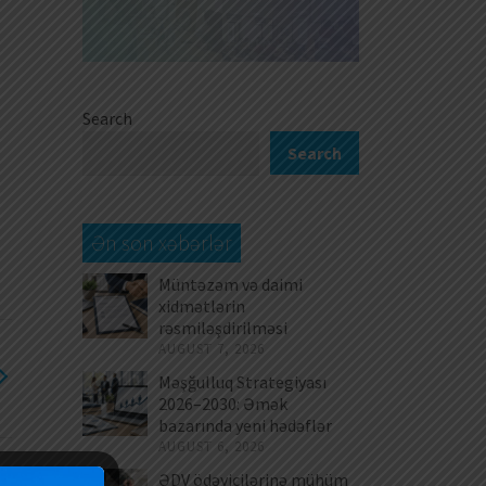
Search
Search
Ən son xəbərlər
Müntəzəm və daimi
xidmətlərin
rəsmiləşdirilməsi
AUGUST 7, 2026
Məşğulluq Strategiyası
2026–2030: Əmək
bazarında yeni hədəflər
AUGUST 6, 2026
ƏDV ödəyicilərinə mühüm