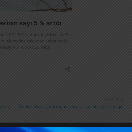
NEXT POST
artıb
Özəl sektor işçiləri üçün vergi və sosial sığorta haqqı