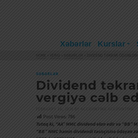
Xəbərlər
Kurslar
HOME
»
VERGI
»
XƏBƏRLƏR
»
DIVIDEND TƏKRAR ÖDƏNILDIK
XƏBƏRLƏR
Dividend təkra
vergiyə cəlb ed
FEBRUARY 16, 2026
BY
ACCOUNTING ACCOUNTING
Post Views:
786
Tutaq ki, “AA” MMC dividend elan edir və “BB” 
“BB” MMC həmin dividendi təsisçisinə ödəyən 