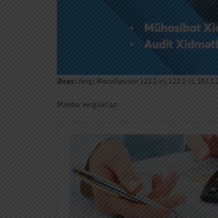
Əsas:
Vergi Məcəlləsinin 122.1-ci, 122.2-ci, 102.1
Mənbə: vergiler.az