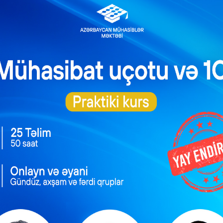
ntəzəm və daimi
Məşğulluq Strategiyası
xidmətlərin
2026–2030: Əmək
əsmiləşdirilməsi
bazarında yeni hədəflər