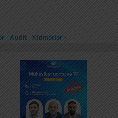
ər
Audit
Xidmətlər
.