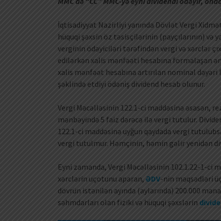
MMC də “CC” MMC-yə eyni dividendi ödəyir, onda
İqtisadiyyat Nazirliyi yanında Dövlət Vergi Xidmət
hüquqi şəxsin öz təsisçilərinin (payçılarının) və
verginin ödəyiciləri tərəfindən vergi və xərclər ç
edilərkən xalis mənfəəti hesabına formalaşan əm
xalis mənfəət hesabına artırılan nominal dəyəri 
şəklində etdiyi ödəniş dividend hesab olunur.
Vergi Məcəlləsinin 122.1-ci maddəsinə əsasən, r
mənbəyində 5 faiz dərəcə ilə vergi tutulur. Divide
122.1-ci maddəsinə uyğun qaydada vergi tutulubsa,
vergi tutulmur. Həmçinin, həmin gəlir yenidən di
Eyni zamanda, Vergi Məcəlləsinin 102.1.22-1-ci 
xərclərin uçotunu aparan,
ƏDV
-nin məqsədləri üç
dövrün istənilən ayında (aylarında) 200.000 manat
səhmdarları olan fiziki və hüquqi şəxslərin
divide