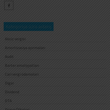
Kateqoriya üzrə axtarış
Aksiz vergisi
Amortizasiya ayırmaları
Audit
Barter əməliyyatları
Cari vergi ödəmələri
Digər
Dividend
DTA
Dünya Ölkələri