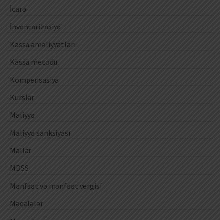
İcarə
İnventarizasiya
Kassa əməliyyatları
Kassa metodu
Kompensasiya
Kurslar
Maliyyə
Maliyyə sanksiyası
Mallar
MDSS
Mənfəət və mənfəət vergisi
Məqalələr