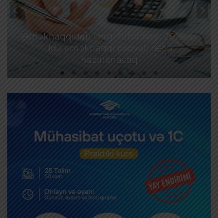
Əməkhaqqıdan vergi tutulması: 2026-cı
ildə əməkhaqqı cədvəli necə
hazırlanacaq