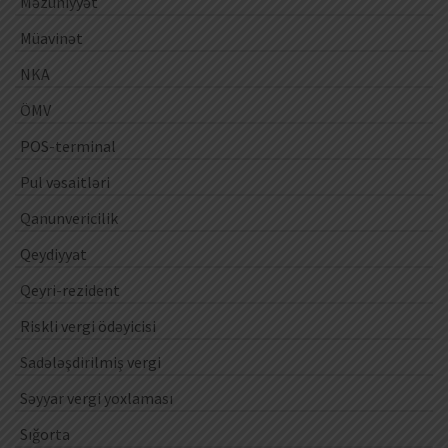
Məzuniyyət
Müavinət
NKA
ÖMV
POS-terminal
Pul vəsaitləri
Qanunvericilik
Qeydiyyat
Qeyri-rezident
Riskli vergi ödəyicisi
Sadələşdirilmiş vergi
Səyyar vergi yoxlaması
Sığorta