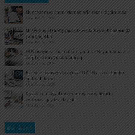
Müntəzəm və daimi xidmətlərin rəsmiləşdirilməsi
AUGUST 7, 2026
Məşğulluq Strategiyası 2026–2030: Əmək bazarında
yeni hədəflər
AUGUST 6, 2026
ƏDV ödəyicilərinə mühüm yenilik – Bəyannamələri
vergi orqanı özü dolduracaq
AUGUST 6, 2026
Hər yeni invoys üzrə ayrıca DTA-03 ərizəsi təqdim
edilməlidirmi?
AUGUST 6, 2026
Dövlət mülkiyyətində olan əsas vəsaitlərin
verilməsi qaydası dəyişib
AUGUST 5, 2026
Bizi izləyin