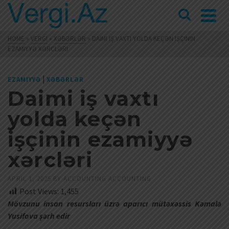
HOME
»
VERGI
»
XƏBƏRLƏR
»
DAIMI IŞ VAXTI YOLDA KEÇƏN IŞÇININ
EZAMIYYƏ XƏRCLƏRI
|
EZAMIYYƏ
XƏBƏRLƏR
Daimi iş vaxtı
yolda keçən
işçinin ezamiyyə
xərcləri
APRIL 1, 2025
BY
ACCOUNTING ACCOUNTING
Post Views:
1,455
Mövzunu insan resursları üzrə aparıcı mütəxəssis Kəmalə
Yusifova şərh edir