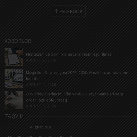
FACEBOOK
XƏBƏRLƏR
Müntəzəm və daimi xidmətlərin rəsmiləşdirilməsi
AUGUST 7, 2026
Məşğulluq Strategiyası 2026–2030: Əmək bazarında yeni
hədəflər
AUGUST 6, 2026
ƏDV ödəyicilərinə mühüm yenilik – Bəyannamələri vergi
orqanı özü dolduracaq
AUGUST 6, 2026
TƏQVIM
August 2026