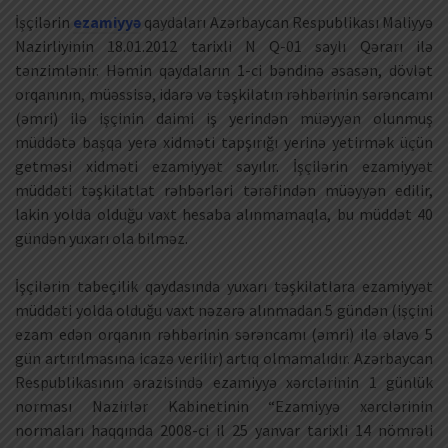
İşçilərin
ezamiyyə
qaydaları Azərbaycan Respublikası Maliyyə
Nazirliyinin 18.01.2012 tarixli N Q-01 saylı Qərarı ilə
tənzimlənir. Həmin qaydaların 1-ci bəndinə əsasən, dövlət
orqanının, müəssisə, idarə və təşkilatın rəhbərinin sərəncamı
(əmri) ilə işçinin daimi iş yerindən müəyyən olunmuş
müddətə başqa yerə xidməti tapşırığı yerinə yetirmək üçün
getməsi xidməti ezamiyyət sayılır. İşçilərin ezamiyyət
müddəti təşkilatlat rəhbərləri tərəfindən müəyyən edilir,
lakin yolda olduğu vaxt hesaba alınmamaqla, bu müddət 40
gündən yuxarı ola bilməz.
İşçilərin tabeçilik qaydasında yuxarı təşkilatlara ezamiyyət
müddəti yolda olduğu vaxt nəzərə alınmadan 5 gündən (işçini
ezam edən orqanın rəhbərinin sərəncamı (əmri) ilə əlavə 5
gün artırılmasına icazə verilir) artıq olmamalıdır. Azərbaycan
Respublikasının ərazisində ezamiyyə xərclərinin 1 günlük
norması Nazirlər Kabinetinin “Ezamiyyə xərclərinin
normaları haqqında 2008-ci il 25 yanvar tarixli 14 nömrəli