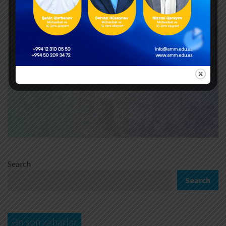
Search
Search
Ən son xəbərlər