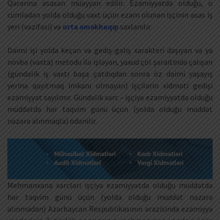
Qərarına əsasən müəyyən edilir. Ezamiyyətdə olduğu, o
cümlədən yolda olduğu vaxt üçün ezam olunan işçinin əsas iş
yeri (vəzifəsi) və
orta əməkhaqqı
saxlanılır.
Daimi işi yolda keçən və gediş-gəliş xarakteri daşıyan və ya
növbə (vaxta) metodu ilə işləyən, yaxud çöl şəraitində çalışan
(gündəlik iş vaxtı başa çatdıqdan sonra öz daimi yaşayış
yerinə qayıtmaq imkanı olmayan) işçilərin xidməti gedişi
ezamiyyət sayılmır. Gündəlik xərc – işçiyə ezamiyyətdə olduğu
müddətdə hər təqvim günü üçün (yolda olduğu müddət
nəzərə alınmaqla) ödənilir.
Mehmanxana xərcləri işçiyə ezamiyyətdə olduğu müddətdə
hər təqvim günü üçün (yolda olduğu müddət nəzərə
alınmadan) Azərbaycan Respublikasının ərazisində ezamiyyə