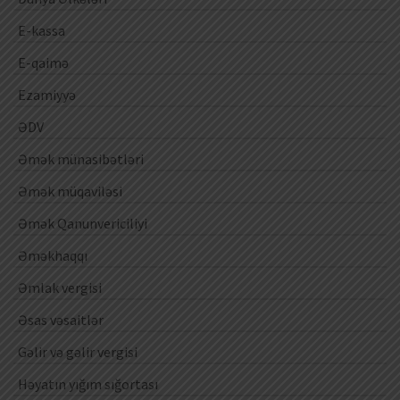
E-kassa
E-qaimə
Ezamiyyə
ƏDV
Əmək münasibətləri
Əmək müqaviləsi
Əmək Qanunvericiliyi
Əməkhaqqı
Əmlak vergisi
Əsas vəsaitlər
Gəlir və gəlir vergisi
Həyatın yığım sığortası