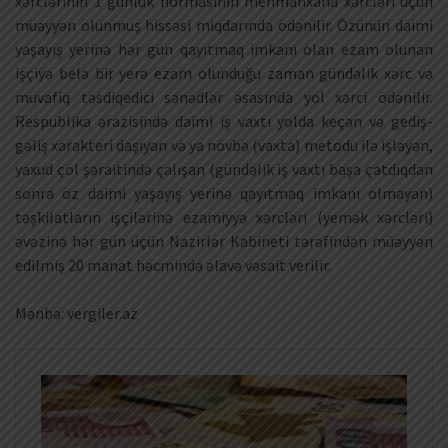
xərclərinin 1 günlük normasının mehmanxana xərcləri üçün
müəyyən olunmuş hissəsi miqdarında ödənilir. Özünün daimi
yaşayış yerinə hər gün qayıtmaq imkanı olan ezam olunan
işçiyə belə bir yerə ezam olunduğu zaman gündəlik xərc və
müvafiq təsdiqedici sənədlər əsasında yol xərci ödənilir.
Respublika ərazisində daimi iş vaxtı yolda keçən və gediş-
gəliş xarakteri daşıyan və ya növbə (vaxta) metodu ilə işləyən,
yaxud çöl şəraitində çalışan (gündəlik iş vaxtı başa çatdıqdan
sonra öz daimi yaşayış yerinə qayıtmaq imkanı olmayan)
təşkilatların işçilərinə ezamiyyə xərcləri (yemək xərcləri)
əvəzinə hər gün üçün Nazirlər Kabineti tərəfindən müəyyən
edilmiş 20 manat həcmində əlavə vəsait verilir.
Mənbə: vergiler.az