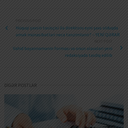
PREVIOUS POST
Hüquqi şəxsin təsisçisi ilə direktoru eyni şəxs olduqda
əmək münasibətləri necə tənzimlənir? – YENİ QƏRAR
NEXT POST
Vahid bəyannamənin forması və onun əlavələri yeni
redaksiyada təsdiq edilib
DİGƏR POSTLAR