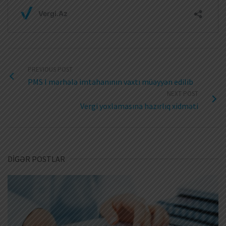
PREVIOUS POST
PMS I mərhələ imtahanının vaxtı müəyyən edilib
NEXT POST
Vergi yoxlamasına hazırlıq xidməti
DİGƏR POSTLAR