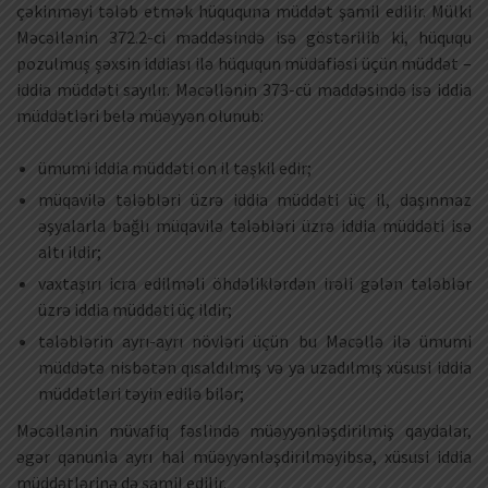
çəkinməyi tələb etmək hüququna müddət şamil edilir. Mülki
Məcəllənin 372.2-ci maddəsində isə göstərilib ki, hüququ
pozulmuş şəxsin iddiası ilə hüququn müdafiəsi üçün müddət –
iddia müddəti sayılır. Məcəllənin 373-cü maddəsində isə iddia
müddətləri belə müəyyən olunub:
ümumi iddia müddəti on il təşkil edir;
müqavilə tələbləri üzrə iddia müddəti üç il, daşınmaz
əşyalarla bağlı müqavilə tələbləri üzrə iddia müddəti isə
altı ildir;
vaxtaşırı icra edilməli öhdəliklərdən irəli gələn tələblər
üzrə iddia müddəti üç ildir;
tələblərin ayrı-ayrı növləri üçün bu Məcəllə ilə ümumi
müddətə nisbətən qısaldılmış və ya uzadılmış xüsusi iddia
müddətləri təyin edilə bilər;
Məcəllənin müvafiq fəslində müəyyənləşdirilmiş qaydalar,
əgər qanunla ayrı hal müəyyənləşdirilməyibsə, xüsusi iddia
müddətlərinə də şamil edilir.