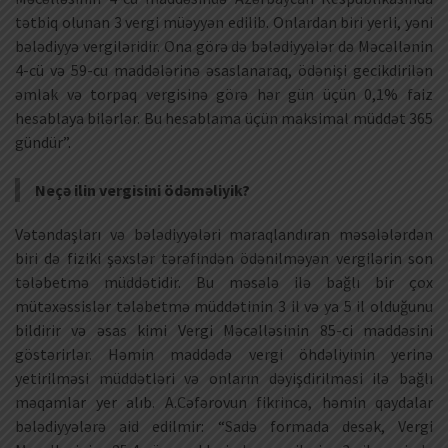
tətbiq olunan 3 vergi müəyyən edilib. Onlardan biri yerli, yəni
bələdiyyə vergiləridir. Ona görə də bələdiyyələr də Məcəllənin
4-cü və 59-cu maddələrinə əsaslanaraq, ödənişi gecikdirilən
əmlak və torpaq vergisinə görə hər gün üçün 0,1% faiz
hesablaya bilərlər. Bu hesablama üçün maksimal müddət 365
gündür”.
Neçə ilin vergisini ödəməliyik?
Vətəndaşları və bələdiyyələri maraqlandıran məsələlərdən
biri də fiziki şəxslər tərəfindən ödənilməyən vergilərin son
tələbetmə müddətidir. Bu məsələ ilə bağlı bir çox
mütəxəssislər tələbetmə müddətinin 3 il və ya 5 il olduğunu
bildirir və əsas kimi Vergi Məcəlləsinin 85-ci maddəsini
göstərirlər. Həmin maddədə vergi öhdəliyinin yerinə
yetirilməsi müddətləri və onların dəyişdirilməsi ilə bağlı
məqamlar yer alıb. A.Cəfərovun fikrincə, həmin qaydalar
bələdiyyələrə aid edilmir: “Sadə formada desək, Vergi