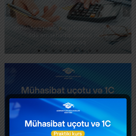
Əməkhaqqıdan vergi tutulması: 2026-cı
ildə əməkhaqqı cədvəli necə
hazırlanacaq