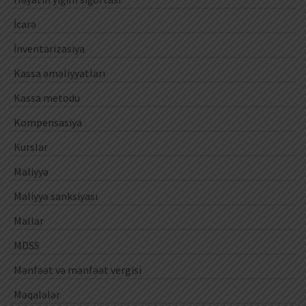
İcarə
İnventarizasiya
Kassa əməliyyatları
Kassa metodu
Kompensasiya
Kurslar
Maliyyə
Maliyyə sanksiyası
Mallar
MDSS
Mənfəət və mənfəət vergisi
Məqalələr