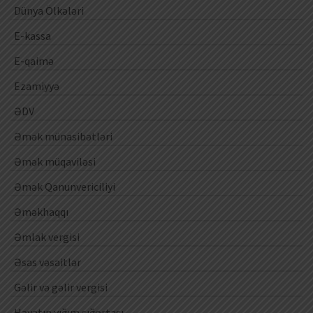
Dünya Ölkələri
E-kassa
E-qaimə
Ezamiyyə
ƏDV
Əmək münasibətləri
Əmək müqaviləsi
Əmək Qanunvericiliyi
Əməkhaqqı
Əmlak vergisi
Əsas vəsaitlər
Gəlir və gəlir vergisi
Həyatın yığım sığortası