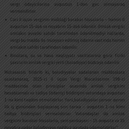
vergi ödəyicilərinə avqustun 1-dən gec olmayaraq
verməlidirlər.
Cari il üçün verginin məbləği bərabər hissələrlə – həmin il
avqustun 15-dək və noyabrın 15-dək ödənilir. Əmlak vergisi
əmlakın əvvəlki sahibi tərəfindən ödənilmədiyi hallarda,
vergi bu maddə ilə müəyyən edilmiş ödəmə vaxtında həmin
əmlakın sahibi tərəfindən ödənilir.
Binalara, su və hava nəqliyyatı vasitələrinə görə fiziki
şəxslərin əmlak vergisi yerli (bələdiyyə) büdcəyə ödənilir.
Mütəxəssis bildirib ki, bələdiyyələr sadalanan müddəalara
əsaslanaraq, 2025-ci il üçün Vergi Məcəlləsinin 198-ci
maddəsində olan prinsiplər əsasında əmlak vergisini
hesablamalı və tədiyə (ödəniş) bildirişini vətəndaşa avqustun
1-nə kimi təqdim etməlidirlər. Yəni,bələdiyyələr yanvar ayının
ilk iş günündən başlayaraq son tarixə – avqustin 1-nə kimi
tədiyə bildirişləri verməlidirlər. Vətəndaşlar da əmlak
vergisini bərabər hissələrlə, yəni yarıbayarı – 15 avqusta və 15
noyabra qədər bələdiyyəyə nağdsız qaydada ödəməlidirlər”.