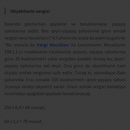
Obyektlərin vergisi
Yuxarıda göstərilən qaydalar və hesablamalar yaşayış
sahələrinə aiddir. Bəs qeyri-yaşayış sahələrinə görə əmlak
vergisi necə hesablanır? A.Cəfərov bu suala da aydınlıq gətirib:
“Bu məsələ də
Vergi Məcəlləsi
ilə tənzimlənir. Məcəllənin
198.1.1-ci maddəsinin tələblərinə əsasən, yaşayış sahələrinə
görə 30 kvadratmetr sahə vergidən azaddır. Ancaq bu, qeyri-
yaşayış sahələrinə aid deyil. Ona görə də obyektlərin tam
ölçüsü əmlak vergisinə cəlb edilir. Tutaq ki, vətəndaşın Bakı
şəhərində 3-cü zonada 150 kvadratmetr qeyri-yaşayış sahəsi
(icarəyə verdiyi obyekti) vardır. Onun əmlak vergisi bələdiyyə
tərəfindən aşağıdakı qaydada hesablanacaq:
150 x 0,4 = 60 manat;
60 x 1,3 = 78 manat.