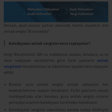
Deməli, qeyd olunan şərtlər daxilində həmin obyektin illik
əmlak vergisi 78 manatdır”.
Bələdiyyələr əmlak vergisini necə toplayırlar?
Vergi Məcəlləsinin 200-cü maddəsinə əsasən, binalara, su və
hava nəqliyyatı vasitələrinə görə fiziki şəxslərin
əmlak
vergisinin
hesablanması və ödənilməsi qaydası belə müəyyən
edilib:
Binalar üzrə əmlak vergisi əmlak sahəsinin hər
kvadratmetrinə əsasən hesablanır. Fiziki şəxslərin xüsusi
mülkiyyətində olan binalara görə əmlak vergisi onların
yerləşdiyi ərazinin bələdiyyəsi tərəfindən hesablanır.
Bələdiyyələr verginin ödənilməsi barədə tədiyə bildirişini