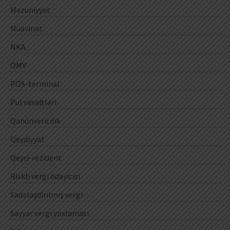
Məzuniyyət
Müavinət
NKA
ÖMV
POS-terminal
Pul vəsaitləri
Qanunvericilik
Qeydiyyat
Qeyri-rezident
Riskli vergi ödəyicisi
Sadələşdirilmiş vergi
Səyyar vergi yoxlaması