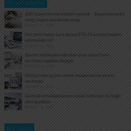
Ən son xəbərlər
ƏDV ödəyicilərinə mühüm yenilik – Bəyannamələri
vergi orqanı özü dolduracaq
AUGUST 6, 2026
Hər yeni invoys üzrə ayrıca DTA-03 ərizəsi təqdim
edilməlidirmi?
AUGUST 6, 2026
Dövlət mülkiyyətində olan əsas vəsaitlərin
verilməsi qaydası dəyişib
AUGUST 5, 2026
Əlilliyi olan işçinin əmək müqaviləsinə xitam
verilməsi
AUGUST 5, 2026
Gömrük əməkdaşlarının sosial təminatı ilə bağlı
yeni qaydalar
AUGUST 4, 2026
Bizi izləyin