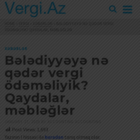
HOME
»
VERGI
»
XƏBƏRLƏR
»
BƏLƏDIYYƏYƏ NƏ QƏDƏR VERGI
ÖDƏMƏLIYIK? QAYDALAR, MƏBLƏĞLƏR
XƏBƏRLƏR
Bələdiyyəyə nə
qədər vergi
ödəməliyik?
Qaydalar,
məbləğlər
JANUARY 27, 2025
BY
ACCOUNTING ACCOUNTING
Post Views:
1,693
Yazının I hissəsi ilə
buradan
tanış olmaq olar.