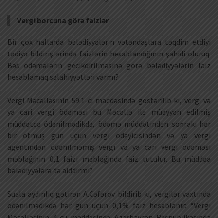
Vergi borcuna görə faizlər
Bir çox hallarda bələdiyyələrin vətəndaşlara təqdim etdiyi
tədiyə bildirişlərində faizlərin hesablandığının şahidi oluruq.
Bəs ödəmələrin gecikdirilməsinə görə bələdiyyələrin faiz
hesablamaq səlahiyyətləri varmı?
Vergi Məcəlləsinin 59.1-ci maddəsində göstərilib ki, vergi və
ya cari vergi ödəməsi bu Məcəllə ilə müəyyən edilmiş
müddətdə ödənilmədikdə, ödəmə müddətindən sonrakı hər
bir ötmüş gün üçün vergi ödəyicisindən və ya vergi
agentindən ödənilməmiş vergi və ya cari vergi ödəməsi
məbləğinin 0,1 faizi məbləğində faiz tutulur. Bu müddəa
bələdiyyələrə də aiddirmi?
Suala aydınlıq gətirən A.Cəfərov bildirib ki, vergilər vaxtında
ödənilmədikdə hər gün üçün 0,1% faiz hesablanır: “Vergi
Məcəlləsinin 4-cü maddəsində Azərbaycan Respublikasında