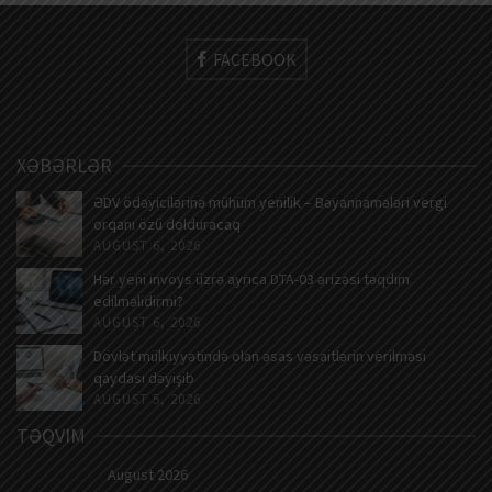
FACEBOOK
XƏBƏRLƏR
ƏDV ödəyicilərinə mühüm yenilik – Bəyannamələri vergi
orqanı özü dolduracaq
AUGUST 6, 2026
Hər yeni invoys üzrə ayrıca DTA-03 ərizəsi təqdim
edilməlidirmi?
AUGUST 6, 2026
Dövlət mülkiyyətində olan əsas vəsaitlərin verilməsi
qaydası dəyişib
AUGUST 5, 2026
TƏQVIM
August 2026