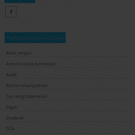
Kateqoriya üzrə axtarış
Aksiz vergisi
Amortizasiya ayırmaları
Audit
Barter əməliyyatları
Cari vergi ödəmələri
Digər
Dividend
DTA