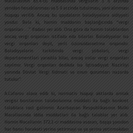
Məcəlləsinin 85.4-cü maddəsində vergilərin 3 il ərzində
yenidən hesablanması və 5 il ərzində tutulması, yəni alınması
hüququ verilib. Ancaq bu qaydaların bələdiyyələrə aidiyyəti
yoxdur. Belə ki, həmin maddənin başlanğıcında “vergi
orqanları …” ifadəsi yer alıb. Ona görə də həmin tələblərdən
ancaq vergi orqanları istifadə edə bilərlər. Bələdiyyələr isə
vergi orqanları deyil, yerli özünüidarəetmə orqanıdır.
Bələdiyyələrin tərkibində vergi şöbələri, vergi
departamentləri yaradıla bilər, ancaq onlar vergi orqanları
sayılmır. Vergi orqanları dedikdə isə İqtisadiyyat Nazirliyi
yanında Dövlət Vergi Xidməti və onun qurumları nəzərdə
tutulur”.
A.Cəfərov əlavə edib ki, normativ hüquqi aktlarda əmlak
vergisi borclarının tələbolunma müddəti ilə bağlı konkret
tələblərə rast gəlinmir. Azərbaycan Respublikasının Mülki
Məcəlləsində iddia müddətləri ilə bağlı tələblər yer alıb.
Həmin Məcəllənin 372.1-ci maddəsinə əsasən, başqa şəxsdən
hər hansı hərəkəti yerinə yetirməyi və ya yerinə yetirməkdən