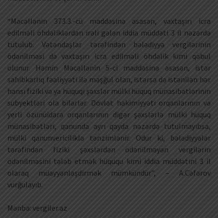
“Məcəllənin 373.3.-cü maddəsinə əsasən, vaxtaşırı icra
edilməli öhdəliklərdən irəli gələn iddia müddəti 3 il nəzərdə
tutulub. Vətəndaşlar tərəfindən bələdiyyə vergilərinin
ödənilməsi də vaxtaşırı icra edilməli öhdəlik kimi qəbul
olunur. Həmin Məcəllənin 5-ci maddəsinə əsasən, istər
sahibkarlıq fəaliyyəti ilə məşğul olan, istərsə də istənilən hər
hansı fiziki və ya hüquqi şəxslər mülki hüquq münasibətlərinin
subyektləri ola bilərlər. Dövlət hakimiyyəti orqanlarının və
yerli özünüidarə orqanlarının digər şəxslərlə mülki hüquq
münasibətləri, qanunda ayrı qayda nəzərdə tutulmayıbsa,
mülki qanunvericiliklə tənzimlənir. Odur ki, bələdiyyələr
tərəfindən fiziki şəxslərdən ödənilməyən vergilərin
ödənilməsini tələb etmək hüququ kimi iddia müddətini 3 il
olaraq müəyyənləşdirmək mümkündür”, – A.Cəfərov
vurğulayıb.
Mənbə: vergiler.az