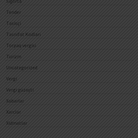
Sığorta
Tender
Təsisçi
Təsnifat Kodları
Torpaq vergisi
Turizm
Uncategorized
Vergi
Vergi güzəşti
Xəbərlər
Xərclər
Xidmətlər