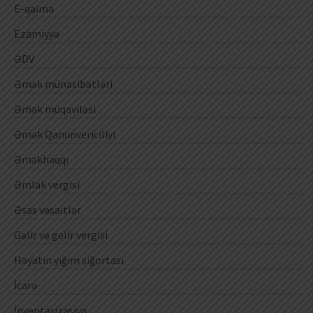
E-qaimə
Ezamiyyə
ƏDV
Əmək münasibətləri
Əmək müqaviləsi
Əmək Qanunvericiliyi
Əməkhaqqı
Əmlak vergisi
Əsas vəsaitlər
Gəlir və gəlir vergisi
Həyatın yığım sığortası
İcarə
İnventarizasiya