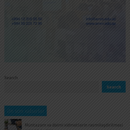
Search
Search
Ən son xəbərlər
Müntəzəm və daimi xidmətlərin rəsmiləşdirilməsi