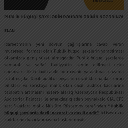
PUBLİK HÜQUQİ ŞƏXSLƏRİN RƏHBƏRLƏRİNİN NƏZƏRİNƏ!
ELAN
İdarəetmənin yeni dövrün çağırışlarına cavab verən
mütərəqqi forması olan Publik hüquqi şəxslərin yaradılması
ölkəmizdə geniş vüsət almaqdadır. Publik hüquqi şəxslərdə
səmərəli və şəffaf fəaliyyətin təmin edilməsi üçün
qanunvericilikdə daxili audit bölməsinin yaradılması nəzərdə
tutulmuşdur. Daxili auditor peşəsinin incəliklərinə dair zəruri
biliklərə və səriştəyə malik olan daxili auditor kadrlarına
təlabatın artmasını nəzərə alaraq Azərbaycan Respublikası
Auditorlar Palatası ilə əməkdaşlıq edən beynəlxalq CIA, CFE
sertifikatlara malik Müslüm Rüstəmov tərəfindən
“Publik
hüquqi şəxslərdə daxili nəzarət və daxili audit”
ixtisası üzrə
kadrlarının hazırlanmasına başlanılmışdır.