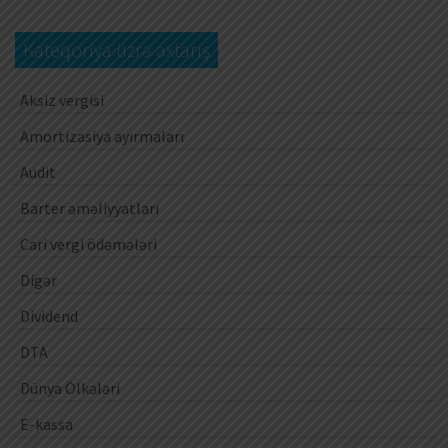
Kateqoriya üzrə axtarış
Aksiz vergisi
Amortizasiya ayırmaları
Audit
Barter əməliyyatları
Cari vergi ödəmələri
Digər
Dividend
DTA
Dünya Ölkələri
E-kassa