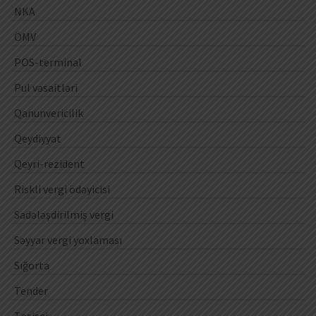
NKA
ÖMV
POS-terminal
Pul vəsaitləri
Qanunvericilik
Qeydiyyat
Qeyri-rezident
Riskli vergi ödəyicisi
Sadələşdirilmiş vergi
Səyyar vergi yoxlaması
Sığorta
Tender
Təsisçi