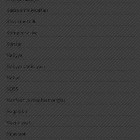
Kassa əməliyyatları
Kassa metodu
Kompensasiya
Kurslar
Maliyyə
Maliyyə sanksiyası
Mallar
MDSS
Mənfəət və mənfəət vergisi
Məqalələr
Məzuniyyət
Müavinət