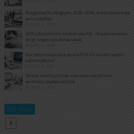
AUGUST 7, 2026
Məşğulluq Strategiyası 2026–2030: Əmək bazarında
yeni hədəflər
AUGUST 6, 2026
ƏDV ödəyicilərinə mühüm yenilik – Bəyannamələri
vergi orqanı özü dolduracaq
AUGUST 6, 2026
Hər yeni invoys üzrə ayrıca DTA-03 ərizəsi təqdim
edilməlidirmi?
AUGUST 6, 2026
Dövlət mülkiyyətində olan əsas vəsaitlərin
verilməsi qaydası dəyişib
AUGUST 5, 2026
Bizi izləyin