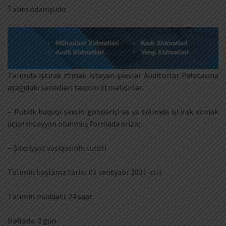
Təlim ödənişlidir.
Təlimdə iştirak etmək istəyən şəxslər Auditorlar Palatasına
aşağıdakı sənədləri təqdim etməlidirlər:
– Publik hüquqi şəxsin göndərişi və ya təlimdə iştirak etmək
üçün müəyyən olunmuş formada ərizə;
– Şəxsiyyət vəsiqəsinin surəti.
Təlimin başlama tarixi: 01 sentyabr 2021-ci il.
Təlimin müddəti: 24 saat.
Həftədə: 2 gün.