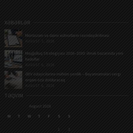
XƏBƏRLƏR
Müntəzəm və daimi xidmətlərin rəsmiləşdirilməsi
AUGUST 7, 2026
Məşğulluq Strategiyası 2026–2030: Əmək bazarında yeni
hədəflər
AUGUST 6, 2026
ƏDV ödəyicilərinə mühüm yenilik – Bəyannamələri vergi
orqanı özü dolduracaq
AUGUST 6, 2026
TƏQVIM
August 2026
M
T
W
T
F
S
S
1
2