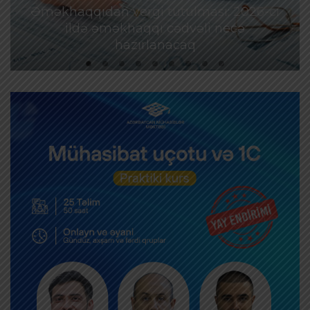
Əməkhaqqıdan vergi tutulması: 2026-cı
ildə əməkhaqqı cədvəli necə
hazırlanacaq