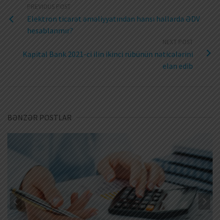
PREVIOUS POST
Elektron ticarət əməliyyatından hansı hallarda ƏDV
hesablanmır?
NEXT POST
Kapital Bank 2021-ci ilin ikinci rübünün nəticələrini
elan edib
BƏNZƏR POSTLAR