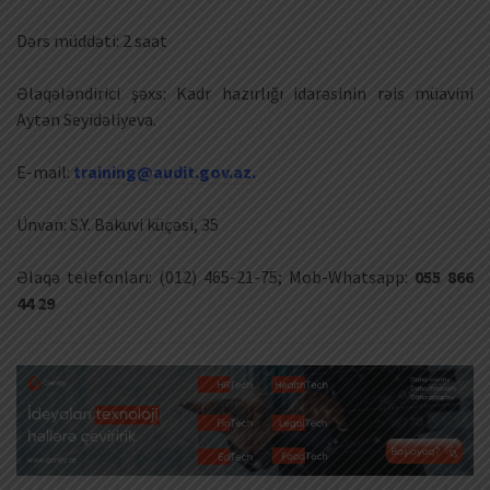
Dərs müddəti: 2 saat
Əlaqələndirici şəxs: Kadr hazırlığı idarəsinin rəis müavini
Aytən Seyidəliyeva.
E-mail:
training@audit.gov.az
.
Ünvan: S.Y. Bakuvi küçəsi, 35
Əlaqə telefonları: (012) 465-21-75; Mob-Whatsapp:
055 866
44 29