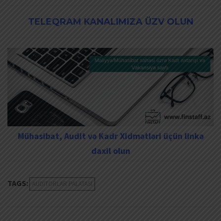
TELEQRAM KANALIMIZA ÜZV OLUN
Mühasibat, Audit və Kadr Xidmətləri üçün linkə
daxil olun
TAGS:
AUDITORLAR PALATASI