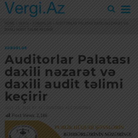
HOME
»
VERGI
»
XƏBƏRLƏR
»
AUDITORLAR PALATASI DAXILI NƏZARƏT VƏ
DAXILI AUDIT TƏLIMI KEÇIRIR
XƏBƏRLƏR
Auditorlar Palatası
daxili nəzarət və
daxili audit təlimi
keçirir
JULY 23, 2021
BY
ACCOUNTING ACCOUNTING
Post Views:
2,186