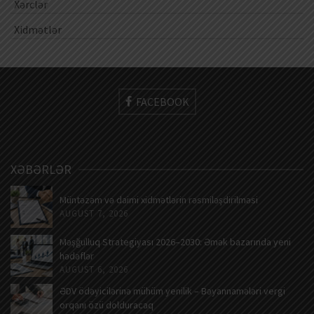
Xərclər
Xidmətlər
FACEBOOK
XƏBƏRLƏR
Müntəzəm və daimi xidmətlərin rəsmiləşdirilməsi
AUGUST 7, 2026
Məşğulluq Strategiyası 2026–2030: Əmək bazarında yeni
hədəflər
AUGUST 6, 2026
ƏDV ödəyicilərinə mühüm yenilik – Bəyannamələri vergi
orqanı özü dolduracaq