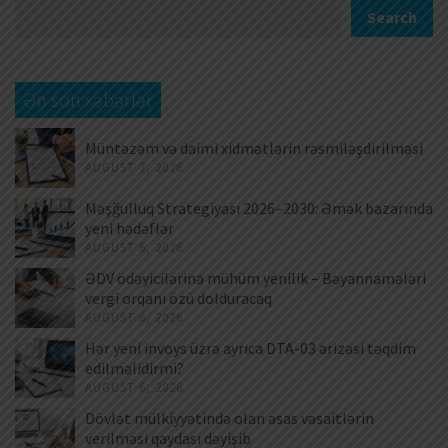
Search
Ən son xəbərlər
Müntəzəm və daimi xidmətlərin rəsmiləşdirilməsi
AUGUST 7, 2026
Məşğulluq Strategiyası 2026–2030: Əmək bazarında
yeni hədəflər
AUGUST 6, 2026
ƏDV ödəyicilərinə mühüm yenilik – Bəyannamələri
vergi orqanı özü dolduracaq
AUGUST 6, 2026
Hər yeni invoys üzrə ayrıca DTA-03 ərizəsi təqdim
edilməlidirmi?
AUGUST 6, 2026
Dövlət mülkiyyətində olan əsas vəsaitlərin
verilməsi qaydası dəyişib