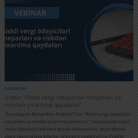
XƏBƏRLƏR
Video: “Riskli vergi ödəyiciləri meyarları və
riskdən çıxarılma qaydaları”
“Azərbaycan Mühasiblər Məktəbi”nin “Riskli vergi ödəyiciləri
meyarları və riskdən çıxarılma qaydaları” mövzusunda təşkil
etdiyi ödənişsiz vebinara qoşula bilməyənlər, keçid edərək
video yazını izləyə bilərlər. Vebinarın təqdimatçısı Ziyafət