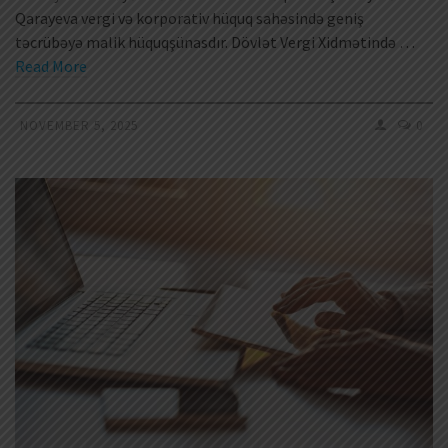
Qarayeva vergi və korporativ hüquq sahəsində geniş
təcrübəyə malik hüquqşünasdır. Dövlət Vergi Xidmətində …
Read More
NOVEMBER 5, 2025
0