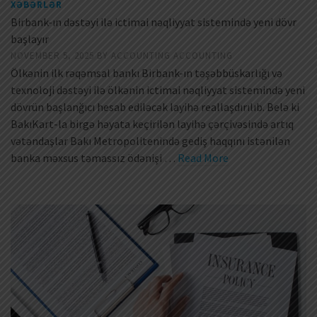
XƏBƏRLƏR
Birbank-ın dəstəyi ilə ictimai nəqliyyat sistemində yeni dövr
başlayır
NOVEMBER 5, 2025
BY
ACCOUNTING ACCOUNTING
Ölkənin ilk rəqəmsal bankı Birbank-ın təşəbbüskarlığı və
texnoloji dəstəyi ilə ölkənin ictimai nəqliyyat sistemində yeni
dövrün başlanğıcı hesab ediləcək layihə reallaşdırılıb. Belə ki
BakıKart-la birgə həyata keçirilən layihə çərçivəsində artıq
vətəndaşlar Bakı Metropolitenində gediş haqqını istənilən
banka məxsus təmassız ödənişi …
Read More