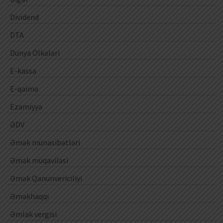
Dividend
DTA
Dünya Ölkələri
E-kassa
E-qaimə
Ezamiyyə
ƏDV
Əmək münasibətləri
Əmək müqaviləsi
Əmək Qanunvericiliyi
Əməkhaqqı
Əmlak vergisi