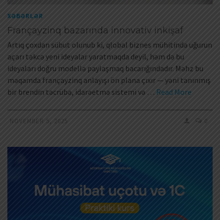
XƏBƏRLƏR
Françayzinq bazarında innovativ inkişaf
Artıq çoxdan sübut olunub ki, qlobal biznes mühitində uğurun
açarı təkcə yeni ideyalar yaratmaqda deyil, həm də bu
ideyaları doğru modellə paylaşmaq bacarığındadır. Məhz bu
məqamda françayzinq anlayışı ön plana çıxır — yəni tanınmış
bir brendin təcrübə, idarəetmə sistemi və …
Read More
NOVEMBER 5, 2025
0