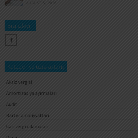
AUGUST 5, 2026
Bizi izləyin
Kateqoriya üzrə axtarış
Aksiz vergisi
Amortizasiya ayırmaları
Audit
Barter əməliyyatları
Cari vergi ödəmələri
Digər