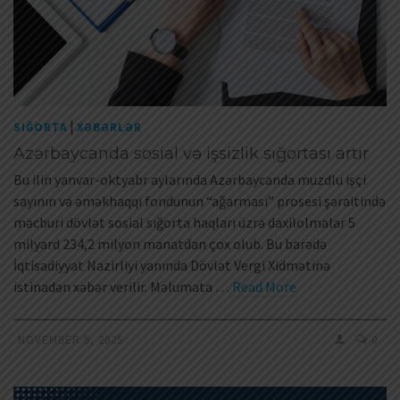
|
SIĞORTA
XƏBƏRLƏR
Azərbaycanda sosial və işsizlik sığortası artır
Bu ilin yanvar-oktyabr aylarında Azərbaycanda muzdlu işçi
sayının və əməkhaqqı fondunun “ağarması” prosesi şəraitində
məcburi dövlət sosial sığorta haqları üzrə daxilolmalar 5
milyard 234,2 milyon manatdan çox olub. Bu barədə
İqtisadiyyat Nazirliyi yanında Dövlət Vergi Xidmətinə
istinadən xəbər verilir. Məlumata …
Read More
NOVEMBER 5, 2025
0