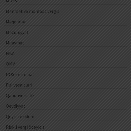
MDSS
Mənfəət və mənfəət vergisi
Məqalələr
Məzuniyyət
Müavinət
NKA
ÖMV
POS-terminal
Pul vəsaitləri
Qanunvericilik
Qeydiyyat
Qeyri-rezident
Riskli vergi ödəyicisi