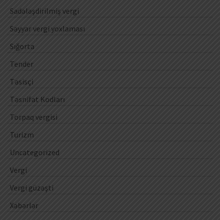
Sadələşdirilmiş vergi
Səyyar vergi yoxlaması
Sığorta
Tender
Təsisçi
Təsnifat Kodları
Torpaq vergisi
Turizm
Uncategorized
Vergi
Vergi güzəşti
Xəbərlər