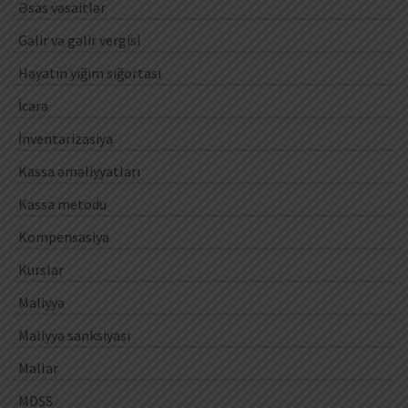
Əsas vəsaitlər
Gəlir və gəlir vergisi
Həyatın yığım sığortası
İcarə
İnventarizasiya
Kassa əməliyyatları
Kassa metodu
Kompensasiya
Kurslar
Maliyyə
Maliyyə sanksiyası
Mallar
MDSS