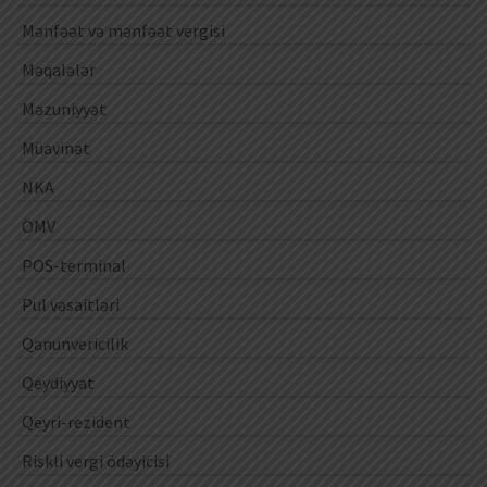
Mənfəət və mənfəət vergisi
Məqalələr
Məzuniyyət
Müavinət
NKA
ÖMV
POS-terminal
Pul vəsaitləri
Qanunvericilik
Qeydiyyat
Qeyri-rezident
Riskli vergi ödəyicisi