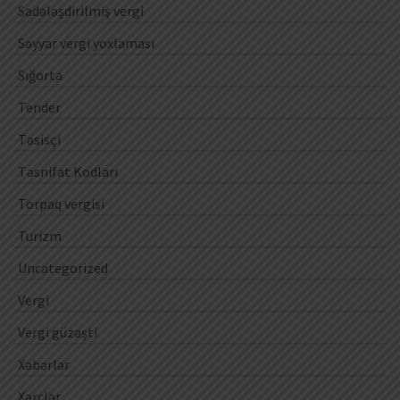
Sadələşdirilmiş vergi
Səyyar vergi yoxlaması
Sığorta
Tender
Təsisçi
Təsnifat Kodları
Torpaq vergisi
Turizm
Uncategorized
Vergi
Vergi güzəşti
Xəbərlər
Xərclər