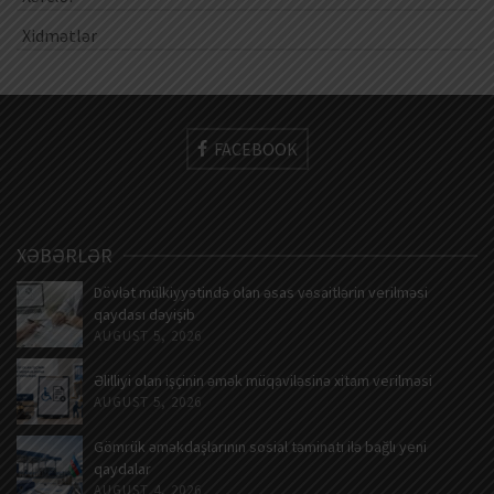
Xidmətlər
FACEBOOK
XƏBƏRLƏR
Dövlət mülkiyyətində olan əsas vəsaitlərin verilməsi
qaydası dəyişib
AUGUST 5, 2026
Əlilliyi olan işçinin əmək müqaviləsinə xitam verilməsi
AUGUST 5, 2026
Gömrük əməkdaşlarının sosial təminatı ilə bağlı yeni
qaydalar
AUGUST 4, 2026