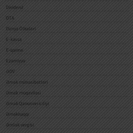
Dividend
DTA
Dünya Ölkələri
E-kassa
E-qaimə
Ezamiyyə
ƏDV
Əmək münasibətləri
Əmək müqaviləsi
Əmək Qanunvericiliyi
Əməkhaqqı
Əmlak vergisi