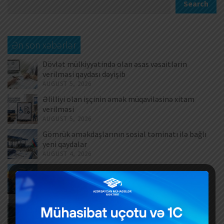
Search
Ən son xəbərlər
Dövlət mülkiyyətində olan əsas vəsaitlərin
verilməsi qaydası dəyişib
AUGUST 5, 2026
Əlilliyi olan işçinin əmək müqaviləsinə xitam
verilməsi
AUGUST 5, 2026
Gömrük əməkdaşlarının sosial təminatı ilə bağlı
yeni qaydalar
AUGUST 4, 2026
Beynəlxalq daşıma xidmətləri üzrə dəyişikliklər
AUGUST 4, 2026
Sahibkarlara göstərilən xidmətlərin çox hissəsi
elektronlaşdırılıb
AUGUST 3, 2026