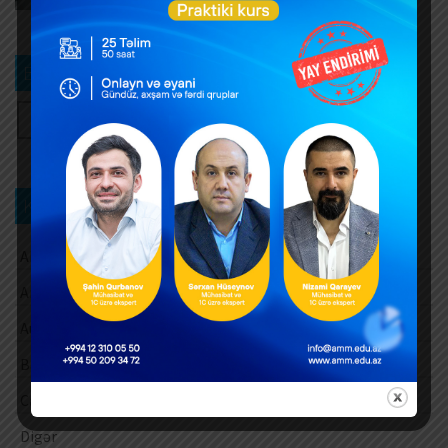
Bizi izləyin
Kateqoriya üzrə axtarış
Aksiz vergisi
Amortizasiya ayırmaları
Audit
Barter əməliyyatları
Cari vergi ödəmələri
Digər