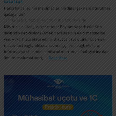
XƏBƏRLƏR
Hansı halda işçinin məlumatlarının digər şəxslərə ötürülməsi
qadağandır?
SEPTEMBER 3, 2025
BY
ACCOUNTING ACCOUNTING
Mövzunu iqtisadçı ekspert Anar Bayramov şərh edir. Son
dəyişiklik nəticəsində Əmək Məcəlləsinin 48-ci maddəsinə
yeni – 7-ci hissə əlavə edilib. Əlavədə qeyd olunur ki, əmək
müqaviləsi bağlanıldıqdan sonra işçilərlə bağlı elektron
informasiya sistemində mövcud olan əmək fəaliyyətinə dair
ümumi məlumatların, …
Read More