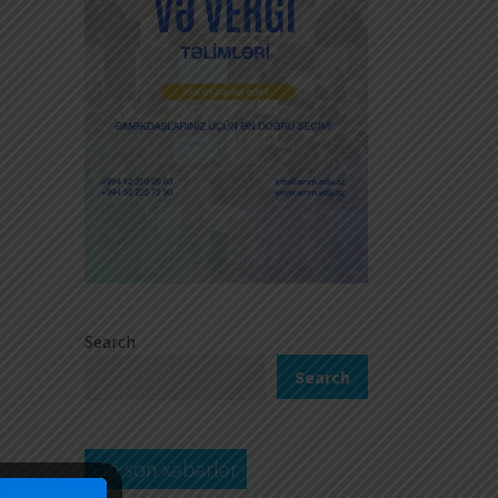
Search
Search
Ən son xəbərlər