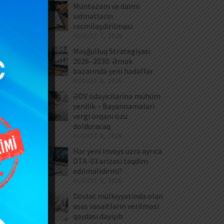
Müntəzəm və daimi
xidmətlərin
rəsmiləşdirilməsi
AUGUST 7, 2026
Məşğulluq Strategiyası
2026–2030: Əmək
bazarında yeni hədəflər
AUGUST 6, 2026
ƏDV ödəyicilərinə mühüm
yenilik – Bəyannamələri
vergi orqanı özü
dolduracaq
AUGUST 6, 2026
Hər yeni invoys üzrə ayrıca
DTA-03 ərizəsi təqdim
edilməlidirmi?
AUGUST 6, 2026
Dövlət mülkiyyətində olan
əsas vəsaitlərin verilməsi
qaydası dəyişib