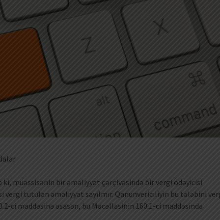
dalar
 ki, müəssisənin bir əməliyyat çərçivəsində bir vergi ödəyicisi
i vergi tutulan əməliyyat sayılmır. Qanunvericiliyin bu tələbini ver
60.2-ci maddəsinə əsasən, bu Məcəlləsinin 160.1-ci maddəsində