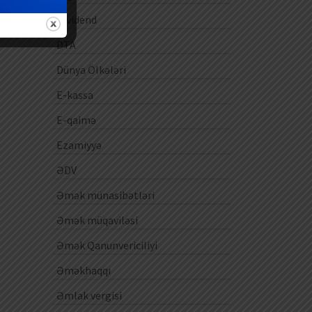
Dividend
DTA
Dünya Ölkələri
E-kassa
E-qaimə
Ezamiyyə
ƏDV
Əmək münasibətləri
Əmək müqaviləsi
Əmək Qanunvericiliyi
Əməkhaqqı
Əmlak vergisi