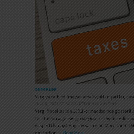
XƏBƏRLƏR
Vergiyə cəlb edilməyən əməliyyatlar: şərtlər, qay
JULY 8, 2025
BY
ACCOUNTING ACCOUNTING
Vergi Məcəlləsinin 160.1-ci maddəsində göstərilib
tərəfindən digər vergi ödəyicisinə təqdim edilməs
eksperti İsmayıl Bağırov şərh edir. Məcəllənin 1
göstərilən …
Read More