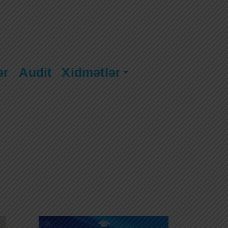
ər
Audit
Xidmətlər
5