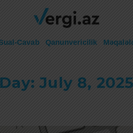
Sual-Cavab
Qanunvericilik
Məqaləl
Day: July 8, 202