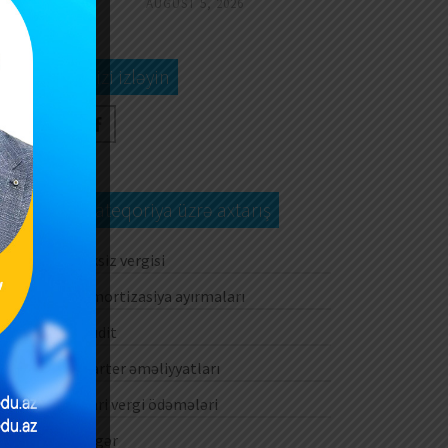
AUGUST 5, 2026
Bizi izləyin
Kateqoriya üzrə axtarış
Aksiz vergisi
Amortizasiya ayırmaları
Audit
Barter əməliyyatları
Cari vergi ödəmələri
Digər