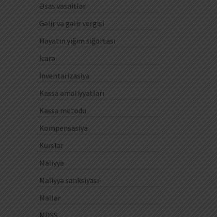
Əsas vəsaitlər
Gəlir və gəlir vergisi
Həyatın yığım sığortası
İcarə
İnventarizasiya
Kassa əməliyyatları
Kassa metodu
Kompensasiya
Kurslar
Maliyyə
Maliyyə sanksiyası
Mallar
MDSS