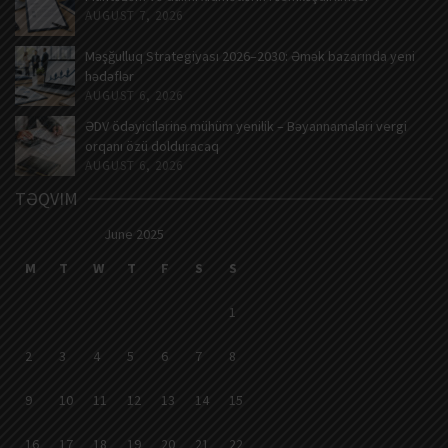
AUGUST 7, 2026
Məşğulluq Strategiyası 2026–2030: Əmək bazarında yeni
hədəflər
AUGUST 6, 2026
ƏDV ödəyicilərinə mühüm yenilik – Bəyannamələri vergi
orqanı özü dolduracaq
AUGUST 6, 2026
TƏQVIM
June 2025
M
T
W
T
F
S
S
1
2
3
4
5
6
7
8
9
10
11
12
13
14
15
16
17
18
19
20
21
22