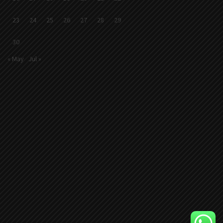
23
24
25
26
27
28
29
30
« May
Jul »