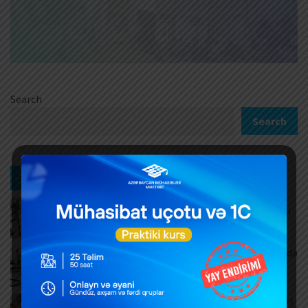
Search
Search
Ən son xəbərlər
Müntəzəm və daimi xidmətlərin rəsmiləşdirilməsi
AUGUST 7, 2026
Məşğulluq Strategiyası 2026–2030: Əmək bazarında
yeni hədəflər
AUGUST 6, 2026
ƏDV ödəyicilərinə mühüm yenilik – Bəyannamələri