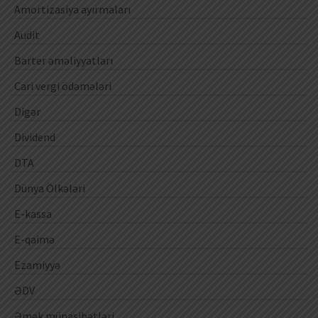
Amortizasiya ayırmaları
Audit
Barter əməliyyatları
Cari vergi ödəmələri
Digər
Dividend
DTA
Dünya Ölkələri
E-kassa
E-qaimə
Ezamiyyə
ƏDV
Əmək münasibətləri