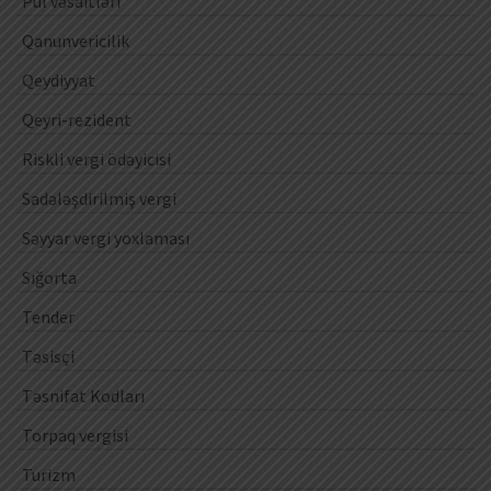
Pul vəsaitləri
Qanunvericilik
Qeydiyyat
Qeyri-rezident
Riskli vergi ödəyicisi
Sadələşdirilmiş vergi
Səyyar vergi yoxlaması
Sığorta
Tender
Təsisçi
Təsnifat Kodları
Torpaq vergisi
Turizm