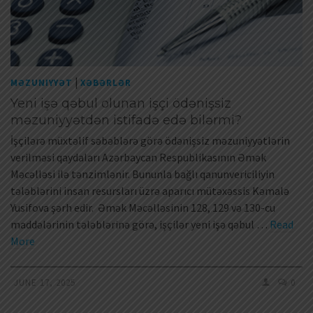
|
MƏZUNIYYƏT
XƏBƏRLƏR
Yeni işə qəbul olunan işçi ödənişsiz
məzuniyyətdən istifadə edə bilərmi?
İşçilərə müxtəlif səbəblərə görə ödənişsiz məzuniyyətlərin
verilməsi qaydaları Azərbaycan Respublikasının Əmək
Məcəlləsi ilə tənzimlənir. Bununla bağlı qanunvericiliyin
tələblərini insan resursları üzrə aparıcı mütəxəssis Kəmalə
Yusifova şərh edir. Əmək Məcəlləsinin 128, 129 və 130-cu
maddələrinin tələblərinə görə, işçilər yeni işə qəbul …
Read
More
JUNE 17, 2025
0