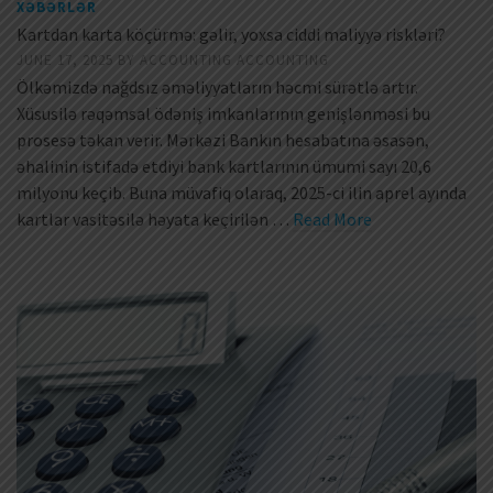
XƏBƏRLƏR
Kartdan karta köçürmə: gəlir, yoxsa ciddi maliyyə riskləri?
JUNE 17, 2025
BY
ACCOUNTING ACCOUNTING
Ölkəmizdə nağdsız əməliyyatların həcmi sürətlə artır.
Xüsusilə rəqəmsal ödəniş imkanlarının genişlənməsi bu
prosesə təkan verir. Mərkəzi Bankın hesabatına əsasən,
əhalinin istifadə etdiyi bank kartlarının ümumi sayı 20,6
milyonu keçib. Buna müvafiq olaraq, 2025-ci ilin aprel ayında
kartlar vasitəsilə həyata keçirilən …
Read More