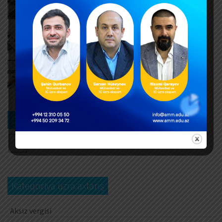
vergi orqanı özü dolduracaq
AUGUST 6, 2026
Hər yeni invoys üzrə ayrıca DTA-03 ərizəsi təqdim
edilməlidirmi?
AUGUST 6, 2026
Dövlət mülkiyyətində olan əsas vəsaitlərin
verilməsi qaydası dəyişib
AUGUST 5, 2026
Bizi izləyin
Kateqoriya üzrə axtarış
Aksiz vergisi