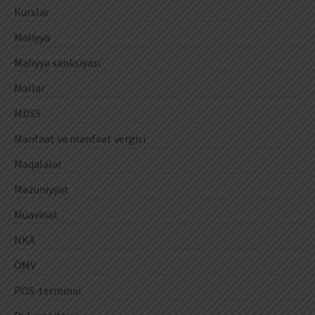
Kurslar
Maliyyə
Maliyyə sanksiyası
Mallar
MDSS
Mənfəət və mənfəət vergisi
Məqalələr
Məzuniyyət
Müavinət
NKA
ÖMV
POS-terminal