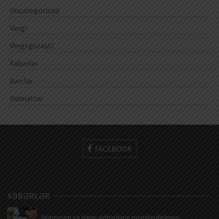
Uncategorized
Vergi
Vergi güzəşti
Xəbərlər
Xərclər
Xidmətlər
FACEBOOK
XƏBƏRLƏR
Müntəzəm və daimi xidmətlərin rəsmiləşdirilməsi