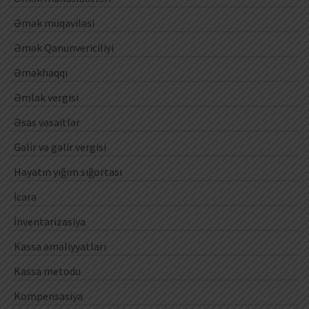
Əmək müqaviləsi
Əmək Qanunvericiliyi
Əməkhaqqı
Əmlak vergisi
Əsas vəsaitlər
Gəlir və gəlir vergisi
Həyatın yığım sığortası
İcarə
İnventarizasiya
Kassa əməliyyatları
Kassa metodu
Kompensasiya