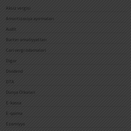
Aksiz vergisi
Amortizasiya ayırmaları
Audit
Barter əməliyyatları
Cari vergi ödəmələri
Digər
Dividend
DTA
Dünya Ölkələri
E-kassa
E-qaimə
Ezamiyyə