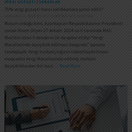
|
VERGI GÜZƏŞTI
XƏBƏRLƏR
75% vergi güzəşti hansı sahibkarlara şamil edilir?
JANUARY 7, 2025
BY
ACCOUNTING ACCOUNTING
Məlum olduğu kimi, Azərbaycan Respublikasının Prezidenti
cənab İlham Əliyev 27 dekabr 2024-cü il tarixində Milli
Məclisin ötən il dekabrın 16-da qəbul etdiyi “Vergi
Məcəlləsində dəyişiklik edilməsi haqqında” qanunu
təsdiqləyib. Vergi inzibatçılığının təkmilləşdirilməsi
məqsədilə Vergi Məcəlləsində edilmiş mühüm
dəyişikliklərdən biri bəzi …
Read More