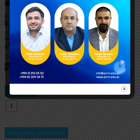
AUGUST 6, 2026
Hər yeni invoys üzrə ayrıca DTA-03 ərizəsi təqdim
edilməlidirmi?
AUGUST 6, 2026
Dövlət mülkiyyətində olan əsas vəsaitlərin
verilməsi qaydası dəyişib
AUGUST 5, 2026
Əlilliyi olan işçinin əmək müqaviləsinə xitam
verilməsi
AUGUST 5, 2026
Bizi izləyin
Kateqoriya üzrə axtarış