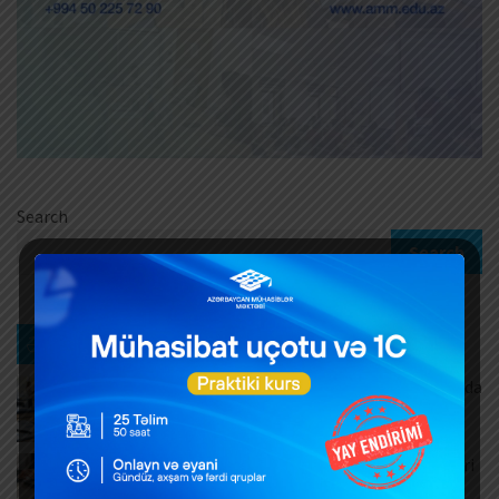
Search
Search
Ən son xəbərlər
Məşğulluq Strategiyası 2026–2030: Əmək bazarında
yeni hədəflər
AUGUST 6, 2026
ƏDV ödəyicilərinə mühüm yenilik – Bəyannamələri
vergi orqanı özü dolduracaq