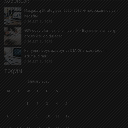
XƏBƏRLƏR
Məşğulluq Strategiyası 2026–2030: Əmək bazarında yeni
hədəflər
AUGUST 6, 2026
ƏDV ödəyicilərinə mühüm yenilik – Bəyannamələri vergi
orqanı özü dolduracaq
AUGUST 6, 2026
Hər yeni invoys üzrə ayrıca DTA-03 ərizəsi təqdim
edilməlidirmi?
AUGUST 6, 2026
TƏQVIM
January 2025
M
T
W
T
F
S
S
1
2
3
4
5
6
7
8
9
10
11
12