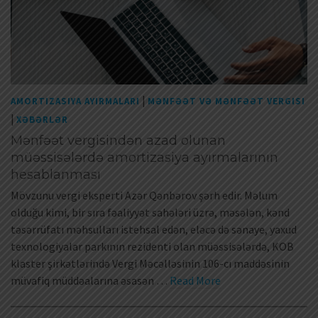
|
AMORTIZASIYA AYIRMALARI
MƏNFƏƏT VƏ MƏNFƏƏT VERGISI
|
XƏBƏRLƏR
Mənfəət vergisindən azad olunan
müəssisələrdə amortizasiya ayırmalarının
hesablanması
Mövzunu vergi eksperti Azər Qənbərov şərh edir. Məlum
olduğu kimi, bir sıra fəaliyyət sahələri üzrə, məsələn, kənd
təsərrüfatı məhsulları istehsal edən, eləcə də sənaye, yaxud
texnologiyalar parkının rezidenti olan müəssisələrdə, KOB
klaster şirkətlərində Vergi Məcəlləsinin 106-cı maddəsinin
müvafiq müddəalarına əsasən …
Read More