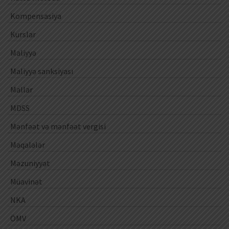
Kompensasiya
Kurslar
Maliyyə
Maliyyə sanksiyası
Mallar
MDSS
Mənfəət və mənfəət vergisi
Məqalələr
Məzuniyyət
Müavinət
NKA
ÖMV