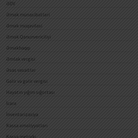
ƏDV
Əmək münasibətləri
Əmək müqaviləsi
Əmək Qanunvericiliyi
Əməkhaqqı
Əmlak vergisi
Əsas vəsaitlər
Gəlir və gəlir vergisi
Həyatın yığım sığortası
İcarə
İnventarizasiya
Kassa əməliyyatları
Kassa metodu