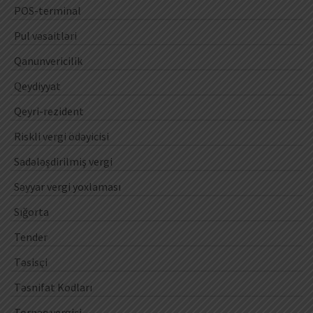
POS-terminal
Pul vəsaitləri
Qanunvericilik
Qeydiyyat
Qeyri-rezident
Riskli vergi ödəyicisi
Sadələşdirilmiş vergi
Səyyar vergi yoxlaması
Sığorta
Tender
Təsisçi
Təsnifat Kodları
Torpaq vergisi