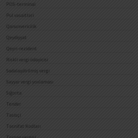
POS-terminal
Pul vəsaitləri
Qanunvericilik
Qeydiyyat
Qeyri-rezident
Riskli vergi ödəyicisi
Sadələşdirilmiş vergi
Səyyar vergi yoxlaması
Sığorta
Tender
Təsisçi
Təsnifat Kodları
Torpaq vergisi