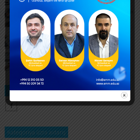
AUGUST 6, 2026
ƏDV ödəyicilərinə mühüm yenilik – Bəyannamələri
vergi orqanı özü dolduracaq
AUGUST 6, 2026
Hər yeni invoys üzrə ayrıca DTA-03 ərizəsi təqdim
edilməlidirmi?
AUGUST 6, 2026
Dövlət mülkiyyətində olan əsas vəsaitlərin
verilməsi qaydası dəyişib
AUGUST 5, 2026
Bizi izləyin
Kateqoriya üzrə axtarış