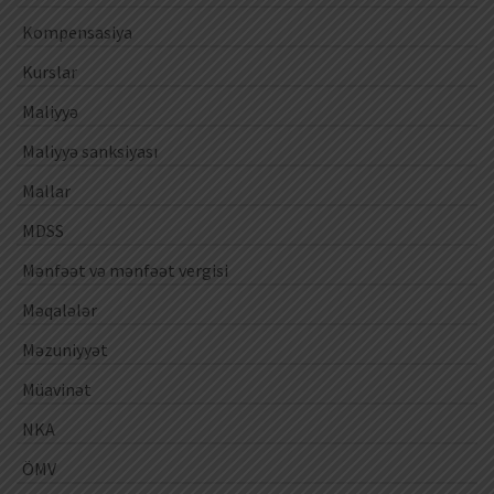
Kompensasiya
Kurslar
Maliyyə
Maliyyə sanksiyası
Mallar
MDSS
Mənfəət və mənfəət vergisi
Məqalələr
Məzuniyyət
Müavinət
NKA
ÖMV