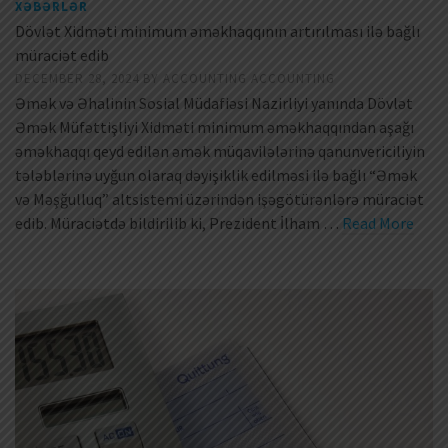
XƏBƏRLƏR
Dövlət Xidməti minimum əməkhaqqının artırılması ilə bağlı
müraciət edib
DECEMBER 28, 2024
BY
ACCOUNTING ACCOUNTING
Əmək və Əhalinin Sosial Müdafiəsi Nazirliyi yanında Dövlət
Əmək Müfəttişliyi Xidməti minimum əməkhaqqından aşağı
əməkhaqqı qeyd edilən əmək müqavilələrinə qanunvericiliyin
tələblərinə uyğun olaraq dəyişiklik edilməsi ilə bağlı “Əmək
və Məşğulluq” altsistemi üzərindən işəgötürənlərə müraciət
edib. Müraciətdə bildirilib ki, Prezident İlham …
Read More