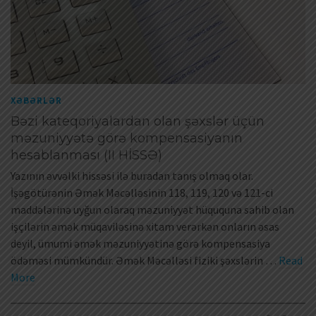
XƏBƏRLƏR
Bəzi kateqoriyalardan olan şəxslər üçün
məzuniyyətə görə kompensasiyanın
hesablanması (II HİSSƏ)
Yazının əvvəlki hissəsi ilə buradan tanış olmaq olar.
İşəgötürənin Əmək Məcəlləsinin 118, 119, 120 və 121-ci
maddələrinə uyğun olaraq məzuniyyət hüququna sahib olan
işçilərin əmək müqaviləsinə xitam verərkən onların əsas
deyil, ümumi əmək məzuniyyətinə görə kompensasiya
ödəməsi mümkündür. Əmək Məcəlləsi fiziki şəxslərin …
Read
More