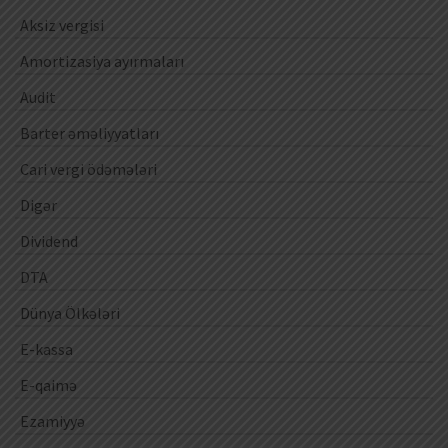
Aksiz vergisi
Amortizasiya ayırmaları
Audit
Barter əməliyyatları
Cari vergi ödəmələri
Digər
Dividend
DTA
Dünya Ölkələri
E-kassa
E-qaimə
Ezamiyyə