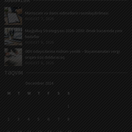
XƏBƏRLƏR
Müntəzəm və daimi xidmətlərin rəsmiləşdirilməsi
AUGUST 7, 2026
Məşğulluq Strategiyası 2026–2030: Əmək bazarında yeni
hədəflər
AUGUST 6, 2026
ƏDV ödəyicilərinə mühüm yenilik – Bəyannamələri vergi
orqanı özü dolduracaq
AUGUST 6, 2026
TƏQVIM
December 2024
M
T
W
T
F
S
S
1
2
3
4
5
6
7
8
9
10
11
12
13
14
15