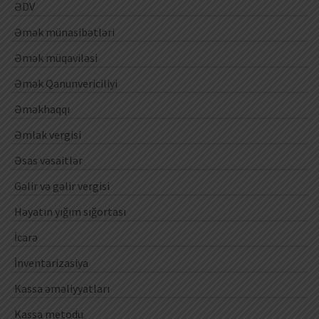
ƏDV
Əmək münasibətləri
Əmək müqaviləsi
Əmək Qanunvericiliyi
Əməkhaqqı
Əmlak vergisi
Əsas vəsaitlər
Gəlir və gəlir vergisi
Həyatın yığım sığortası
İcarə
İnventarizasiya
Kassa əməliyyatları
Kassa metodu