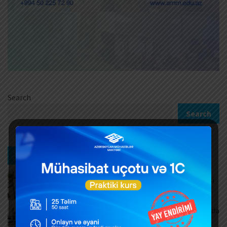
Search
Search
Ən son xəbərlər
Müntəzəm və daimi xidmətlərin rəsmiləşdirilməsi
AUGUST 7, 2026
Məşğulluq Strategiyası 2026–2030: Əmək bazarında
yeni hədəflər