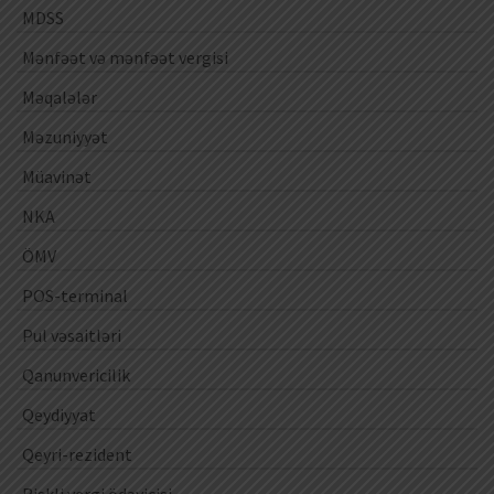
MDSS
Mənfəət və mənfəət vergisi
Məqalələr
Məzuniyyət
Müavinət
NKA
ÖMV
POS-terminal
Pul vəsaitləri
Qanunvericilik
Qeydiyyat
Qeyri-rezident
Riskli vergi ödəyicisi