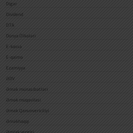
Digər
Dividend
DTA
Dünya Ölkələri
E-kassa
E-qaimə
Ezamiyyə
ƏDV
Əmək münasibətləri
Əmək müqaviləsi
Əmək Qanunvericiliyi
Əməkhaqqı
Əmlak vergisi