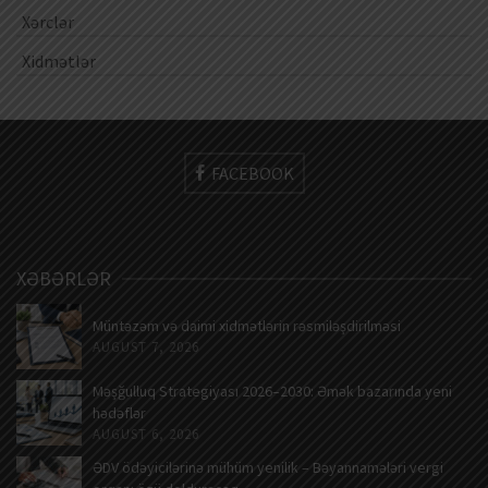
Xərclər
Xidmətlər
FACEBOOK
XƏBƏRLƏR
Müntəzəm və daimi xidmətlərin rəsmiləşdirilməsi
AUGUST 7, 2026
Məşğulluq Strategiyası 2026–2030: Əmək bazarında yeni
hədəflər
AUGUST 6, 2026
ƏDV ödəyicilərinə mühüm yenilik – Bəyannamələri vergi