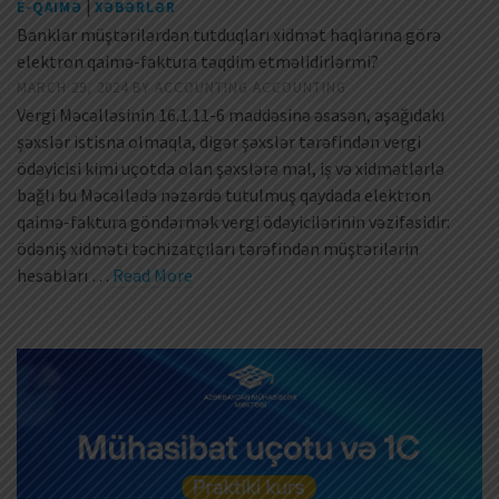
|
E-QAIMƏ
XƏBƏRLƏR
Banklar müştərilərdən tutduqları xidmət haqlarına görə
elektron qaimə-faktura təqdim etməlidirlərmi?
MARCH 29, 2024
BY
ACCOUNTING ACCOUNTING
Vergi Məcəlləsinin 16.1.11-6 maddəsinə əsasən, aşağıdakı
şəxslər istisna olmaqla, digər şəxslər tərəfindən vergi
ödəyicisi kimi uçotda olan şəxslərə mal, iş və xidmətlərlə
bağlı bu Məcəllədə nəzərdə tutulmuş qaydada elektron
qaimə-faktura göndərmək vergi ödəyicilərinin vəzifəsidir:
ödəniş xidməti təchizatçıları tərəfindən müştərilərin
hesabları …
Read More