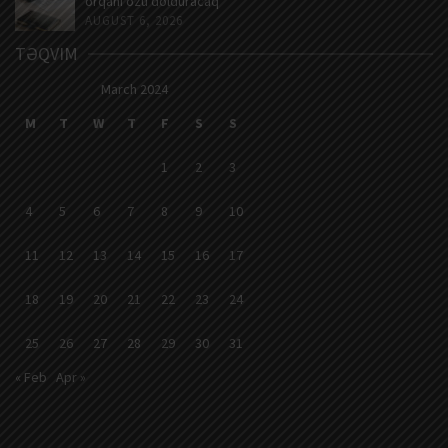
orqanı özü dolduracaq
AUGUST 6, 2026
TƏQVIM
March 2024
M
T
W
T
F
S
S
1
2
3
4
5
6
7
8
9
10
11
12
13
14
15
16
17
18
19
20
21
22
23
24
25
26
27
28
29
30
31
« Feb
Apr »