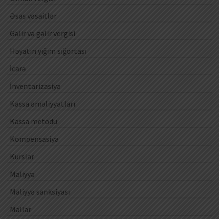
Əsas vəsaitlər
Gəlir və gəlir vergisi
Həyatın yığım sığortası
İcarə
İnventarizasiya
Kassa əməliyyatları
Kassa metodu
Kompensasiya
Kurslar
Maliyyə
Maliyyə sanksiyası
Mallar