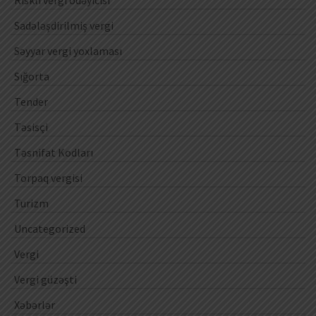
Sadələşdirilmiş vergi
Səyyar vergi yoxlaması
Sığorta
Tender
Təsisçi
Təsnifat Kodları
Torpaq vergisi
Turizm
Uncategorized
Vergi
Vergi güzəşti
Xəbərlər