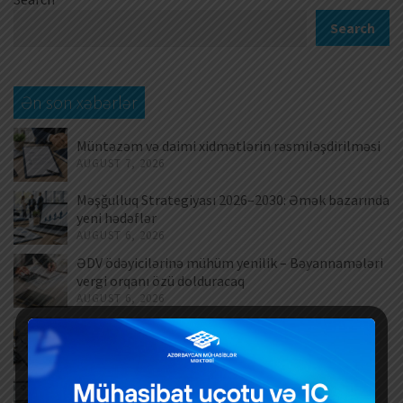
Search
Ən son xəbərlər
Müntəzəm və daimi xidmətlərin rəsmiləşdirilməsi
AUGUST 7, 2026
Məşğulluq Strategiyası 2026–2030: Əmək bazarında
yeni hədəflər
AUGUST 6, 2026
ƏDV ödəyicilərinə mühüm yenilik – Bəyannamələri
vergi orqanı özü dolduracaq
AUGUST 6, 2026
Hər yeni invoys üzrə ayrıca DTA-03 ərizəsi təqdim
edilməlidirmi?
AUGUST 6, 2026
Dövlət mülkiyyətində olan əsas vəsaitlərin