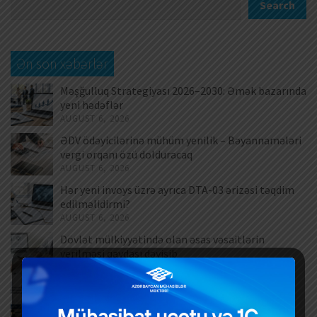
Search
Ən son xəbərlər
Məşğulluq Strategiyası 2026–2030: Əmək bazarında
yeni hədəflər
AUGUST 6, 2026
ƏDV ödəyicilərinə mühüm yenilik – Bəyannamələri
vergi orqanı özü dolduracaq
AUGUST 6, 2026
Hər yeni invoys üzrə ayrıca DTA-03 ərizəsi təqdim
edilməlidirmi?
AUGUST 6, 2026
Dövlət mülkiyyətində olan əsas vəsaitlərin
verilməsi qaydası dəyişib
AUGUST 5, 2026
Əlilliyi olan işçinin əmək müqaviləsinə xitam
verilməsi
AUGUST 5, 2026