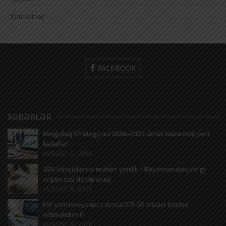
Xidmətlər
FACEBOOK
XƏBƏRLƏR
Məşğulluq Strategiyası 2026–2030: Əmək bazarında yeni
hədəflər
AUGUST 6, 2026
ƏDV ödəyicilərinə mühüm yenilik – Bəyannamələri vergi
orqanı özü dolduracaq
AUGUST 6, 2026
Hər yeni invoys üzrə ayrıca DTA-03 ərizəsi təqdim
edilməlidirmi?
AUGUST 6, 2026