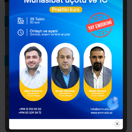
Bizi izləyin
Kateqoriya üzrə axtarış
Aksiz vergisi
Amortizasiya ayırmaları
Audit
Barter əməliyyatları
Cari vergi ödəmələri
Digər