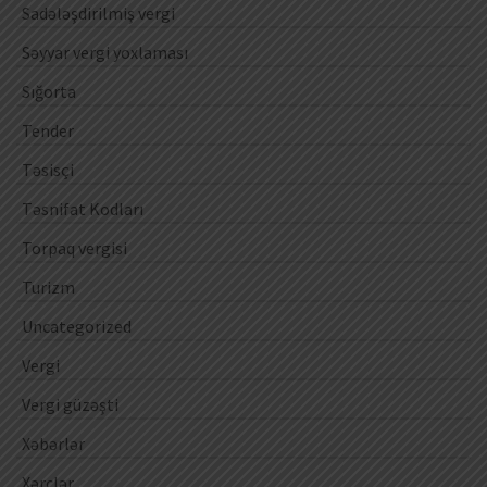
Sadələşdirilmiş vergi
Səyyar vergi yoxlaması
Sığorta
Tender
Təsisçi
Təsnifat Kodları
Torpaq vergisi
Turizm
Uncategorized
Vergi
Vergi güzəşti
Xəbərlər
Xərclər