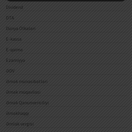
Dividend
DTA
Dünya Ölkələri
E-kassa
E-qaimə
Ezamiyyə
ƏDV
Əmək münasibətləri
Əmək müqaviləsi
Əmək Qanunvericiliyi
Əməkhaqqı
Əmlak vergisi