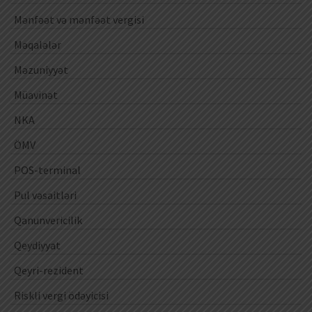
Mənfəət və mənfəət vergisi
Məqalələr
Məzuniyyət
Müavinət
NKA
ÖMV
POS-terminal
Pul vəsaitləri
Qanunvericilik
Qeydiyyat
Qeyri-rezident
Riskli vergi ödəyicisi