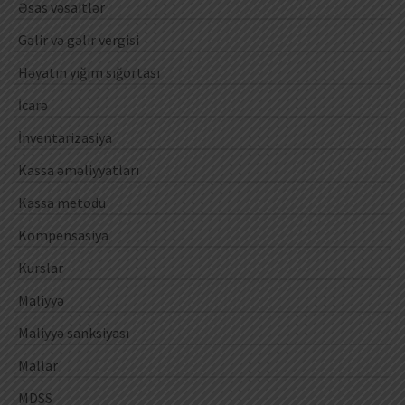
Əsas vəsaitlər
Gəlir və gəlir vergisi
Həyatın yığım sığortası
İcarə
İnventarizasiya
Kassa əməliyyatları
Kassa metodu
Kompensasiya
Kurslar
Maliyyə
Maliyyə sanksiyası
Mallar
MDSS