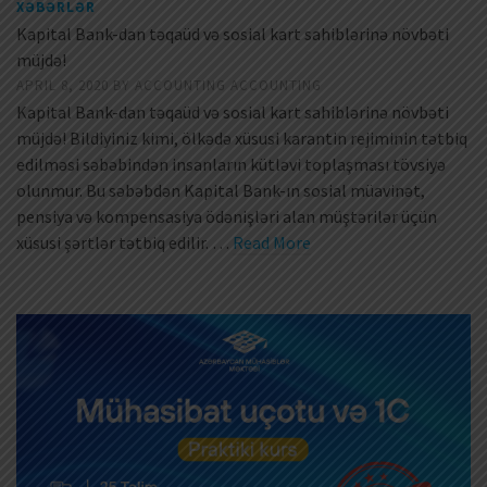
XƏBƏRLƏR
Kapital Bank-dan təqaüd və sosial kart sahiblərinə növbəti
müjdə!
APRIL 8, 2020
BY
ACCOUNTING ACCOUNTING
Kapital Bank-dan təqaüd və sosial kart sahiblərinə növbəti
müjdə! Bildiyiniz kimi, ölkədə xüsusi karantin rejiminin tətbiq
edilməsi səbəbindən insanların kütləvi toplaşması tövsiyə
olunmur. Bu səbəbdən Kapital Bank-ın sosial müavinət,
pensiya və kompensasiya ödənişləri alan müştərilər üçün
xüsusi şərtlər tətbiq edilir. …
Read More