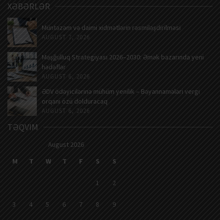
XƏBƏRLƏR
Müntəzəm və daimi xidmətlərin rəsmiləşdirilməsi
AUGUST 7, 2026
Məşğulluq Strategiyası 2026–2030: Əmək bazarında yeni
hədəflər
AUGUST 6, 2026
ƏDV ödəyicilərinə mühüm yenilik – Bəyannamələri vergi
orqanı özü dolduracaq
AUGUST 6, 2026
TƏQVIM
August 2026
M
T
W
T
F
S
S
1
2
3
4
5
6
7
8
9