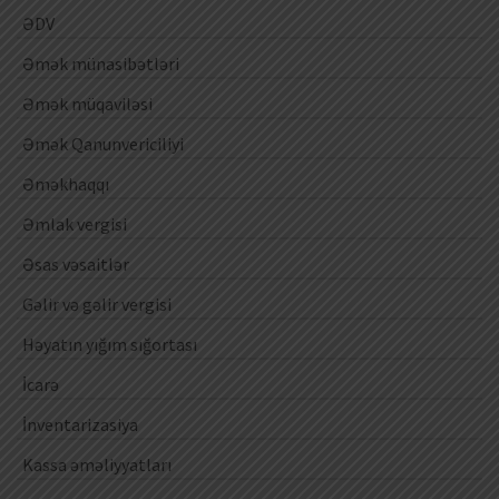
ƏDV
Əmək münasibətləri
Əmək müqaviləsi
Əmək Qanunvericiliyi
Əməkhaqqı
Əmlak vergisi
Əsas vəsaitlər
Gəlir və gəlir vergisi
Həyatın yığım sığortası
İcarə
İnventarizasiya
Kassa əməliyyatları