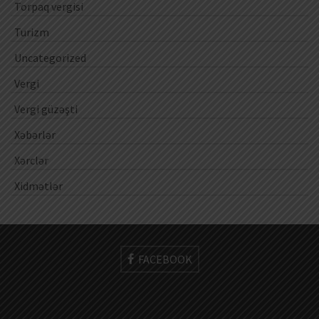
Torpaq vergisi
Turizm
Uncategorized
Vergi
Vergi güzəşti
Xəbərlər
Xərclər
Xidmətlər
FACEBOOK