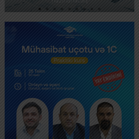
hazırlanacaq