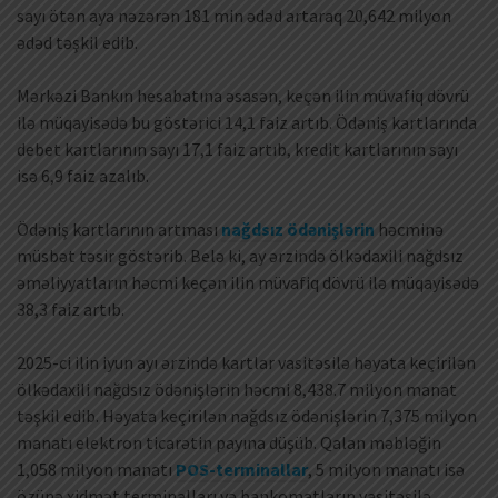
sayı ötən aya nəzərən 181 min ədəd artaraq 20,642 milyon
ədəd təşkil edib.
Mərkəzi Bankın hesabatına əsasən, keçən ilin müvafiq dövrü
ilə müqayisədə bu göstərici 14,1 faiz artıb. Ödəniş kartlarında
debet kartlarının sayı 17,1 faiz artıb, kredit kartlarının sayı
isə 6,9 faiz azalıb.
Ödəniş kartlarının artması
nağdsız ödənişlərin
həcminə
müsbət təsir göstərib. Belə ki, ay ərzində ölkədaxili nağdsız
əməliyyatların həcmi keçən ilin müvafiq dövrü ilə müqayisədə
38,3 faiz artıb.
2025-ci ilin iyun ayı ərzində kartlar vasitəsilə həyata keçirilən
ölkədaxili nağdsız ödənişlərin həcmi 8,438.7 milyon manat
təşkil edib. Həyata keçirilən nağdsız ödənişlərin 7,375 milyon
manatı elektron ticarətin payına düşüb. Qalan məbləğin
1,058 milyon manatı
POS-terminallar
, 5 milyon manatı isə
özünə xidmət terminalları və bankomatların vasitəsilə