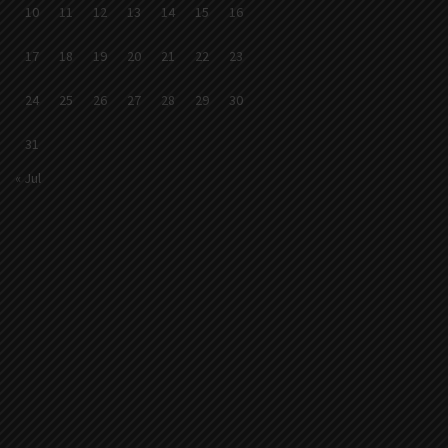
10
11
12
13
14
15
16
17
18
19
20
21
22
23
24
25
26
27
28
29
30
31
« Jul