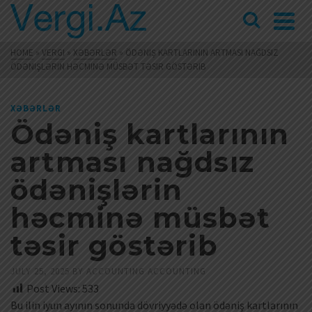
HOME
»
VERGI
»
XƏBƏRLƏR
»
ÖDƏNIŞ KARTLARININ ARTMASI NAĞDSIZ
ÖDƏNIŞLƏRIN HƏCMINƏ MÜSBƏT TƏSIR GÖSTƏRIB
XƏBƏRLƏR
Ödəniş kartlarının
artması nağdsız
ödənişlərin
həcminə müsbət
təsir göstərib
JULY 25, 2025
BY
ACCOUNTING ACCOUNTING
Post Views:
533
Bu ilin iyun ayının sonunda dövriyyədə olan ödəniş kartlarının