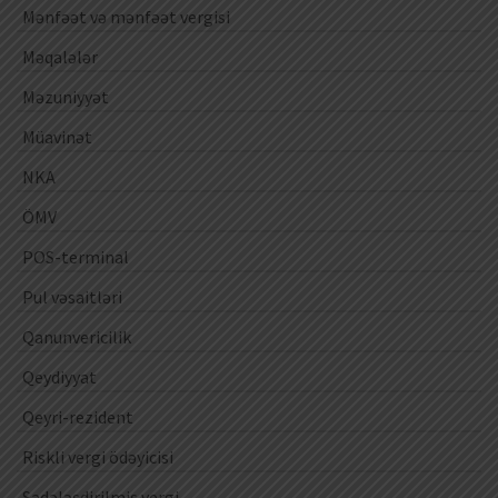
Mənfəət və mənfəət vergisi
Məqalələr
Məzuniyyət
Müavinət
NKA
ÖMV
POS-terminal
Pul vəsaitləri
Qanunvericilik
Qeydiyyat
Qeyri-rezident
Riskli vergi ödəyicisi
Sadələşdirilmiş vergi