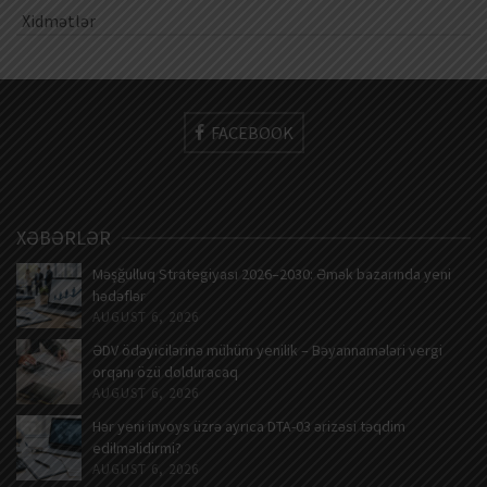
Xidmətlər
FACEBOOK
XƏBƏRLƏR
Məşğulluq Strategiyası 2026–2030: Əmək bazarında yeni
hədəflər
AUGUST 6, 2026
ƏDV ödəyicilərinə mühüm yenilik – Bəyannamələri vergi
orqanı özü dolduracaq
AUGUST 6, 2026
Hər yeni invoys üzrə ayrıca DTA-03 ərizəsi təqdim
edilməlidirmi?
AUGUST 6, 2026