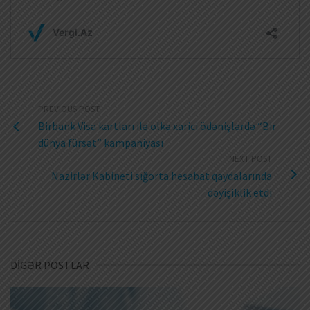
PREVIOUS POST
Birbank Visa kartları ilə ölkə xarici ödənişlərdə “Bir
dünya fürsət” kampaniyası
NEXT POST
Nazirlər Kabineti sığorta hesabat qaydalarında
dəyişiklik etdi
DİGƏR POSTLAR