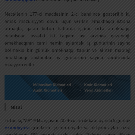
Məcəllənin 177-ci maddəsinin 2-ci bəndində göstərilib ki,
əmək məzuniyyəti dövrü üçün verilən əməkhaqqı istisna
olmaqla, qalan bütün hallarda işçinin orta əməkhaqqı
ödənişdən əvvəlki iki təqvim ayı ərzində qazandığı
əməkhaqqının cəmi həmin aylardakı iş günlərinin sayına
bölməklə bir günlük əməkhaqqı tapılır və alınan məbləğ
əməkhaqqı saxlanılan iş günlərinin sayına vurulmaqla
müəyyən edilir.
Misal
Tutaq ki, “AA” MMC işçisini 2024-cu ilin dekabr ayında 5 günlük
ezamiyyətə
göndərib. İşçinin noyabr və oktyabr ayları üzrə
əməkhaqqı 800 manat təşkil edib. Dekabr ayına düşən