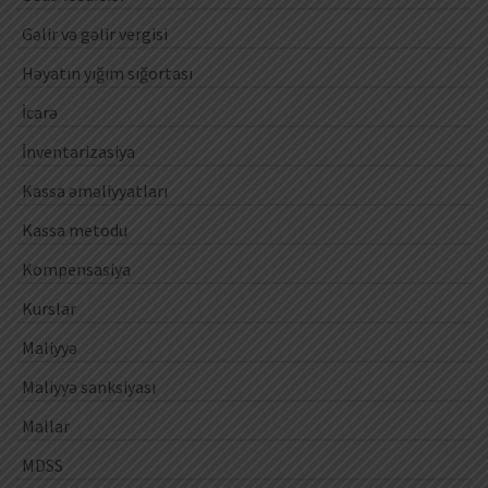
Gəlir və gəlir vergisi
Həyatın yığım sığortası
İcarə
İnventarizasiya
Kassa əməliyyatları
Kassa metodu
Kompensasiya
Kurslar
Maliyyə
Maliyyə sanksiyası
Mallar
MDSS