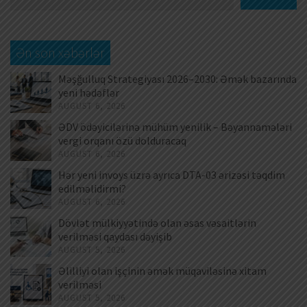
Ən son xəbərlər
Məşğulluq Strategiyası 2026–2030: Əmək bazarında
yeni hədəflər
AUGUST 6, 2026
ƏDV ödəyicilərinə mühüm yenilik – Bəyannamələri
vergi orqanı özü dolduracaq
AUGUST 6, 2026
Hər yeni invoys üzrə ayrıca DTA-03 ərizəsi təqdim
edilməlidirmi?
AUGUST 6, 2026
Dövlət mülkiyyətində olan əsas vəsaitlərin
verilməsi qaydası dəyişib
AUGUST 5, 2026
Əlilliyi olan işçinin əmək müqaviləsinə xitam
verilməsi
AUGUST 5, 2026