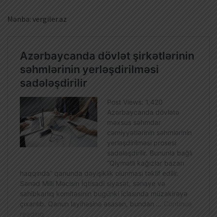
Mənbə: vergiler.az