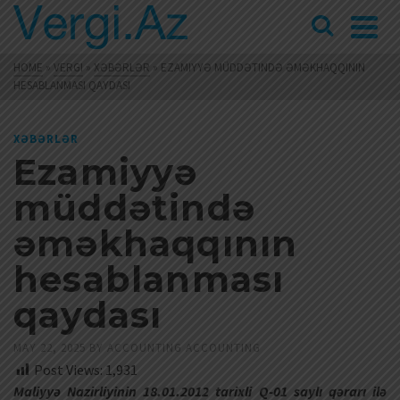
HOME
»
VERGI
»
XƏBƏRLƏR
»
EZAMIYYƏ MÜDDƏTINDƏ ƏMƏKHAQQININ
HESABLANMASI QAYDASI
XƏBƏRLƏR
Ezamiyyə
müddətində
əməkhaqqının
hesablanması
qaydası
MAY 22, 2025
BY
ACCOUNTING ACCOUNTING
Post Views:
1,931
Maliyyə Nazirliyinin 18.01.2012 tarixli Q-01 saylı qərarı ilə