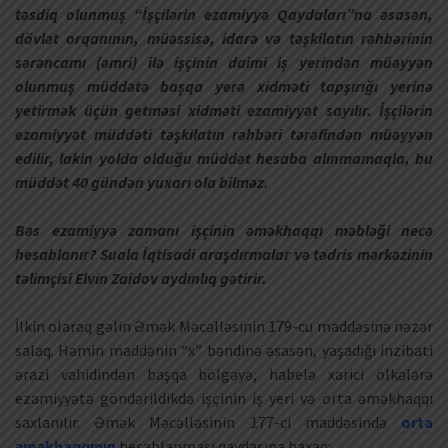
təsdiq olunmuş “İşçilərin ezamiyyə Qaydaları”na əsasən,
dövlət orqanının, müəssisə, idarə və təşkilatın rəhbərinin
sərəncamı (əmri) ilə işçinin daimi iş yerindən müəyyən
olunmuş müddətə başqa yerə xidməti tapşırığı yerinə
yetirmək üçün getməsi xidməti ezamiyyət sayılır. İşçilərin
ezamiyyət müddəti təşkilatın rəhbəri tərəfindən müəyyən
edilir, lakin yolda olduğu müddət hesaba alınmamaqla, bu
müddət 40 gündən yuxarı ola bilməz.
Bəs ezamiyyə zamanı işçinin əməkhaqqı məbləği necə
hesablanır? Suala İqtisadi araşdırmalar və tədris mərkəzinin
təlimçisi Elvin Zaidov aydınlıq gətirir.
İlkin olaraq gəlin Əmək Məcəlləsinin 179-cu maddəsinə nəzər
salaq. Həmin maddənin “x” bəndinə əsasən, yaşadığı inzibati
ərazi vahidindən başqa bölgəyə, habelə xarici ölkələrə
ezamiyyətə göndərildikdə işçinin iş yeri və orta əməkhaqqı
saxlanılır. Əmək Məcəlləsinin 177-ci maddəsində
orta
əməkhaqqının
hesablanması qaydasına baxaq: