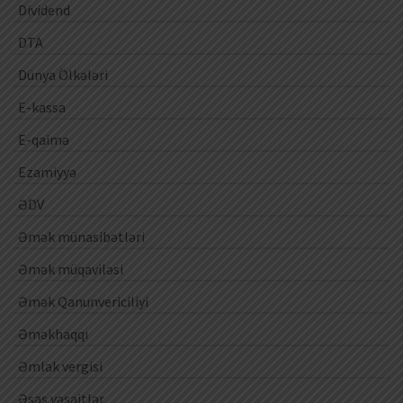
Dividend
DTA
Dünya Ölkələri
E-kassa
E-qaimə
Ezamiyyə
ƏDV
Əmək münasibətləri
Əmək müqaviləsi
Əmək Qanunvericiliyi
Əməkhaqqı
Əmlak vergisi
Əsas vəsaitlər