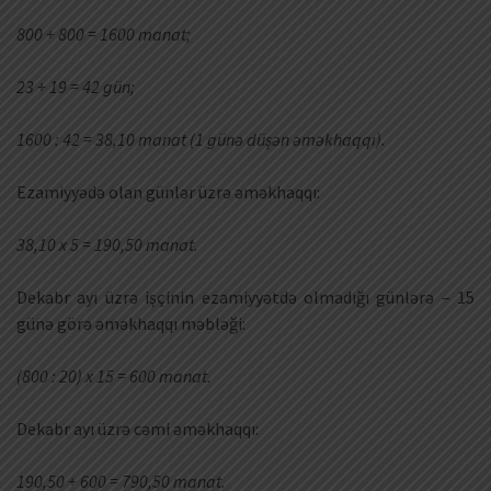
800 + 800 = 1600 manat;
23 + 19 = 42 gün;
1600 : 42 = 38,10 manat (1 günə düşən əməkhaqqı).
Ezamiyyədə olan günlər üzrə əməkhaqqı:
38,10 x 5 = 190,50 manat.
Dekabr ayı üzrə işçinin ezamiyyətdə olmadığı günlərə – 15
günə görə əməkhaqqı məbləği:
(800 : 20) x 15 = 600 manat.
Dekabr ayı üzrə cəmi əməkhaqqı:
190,50 + 600 = 790,50 manat.