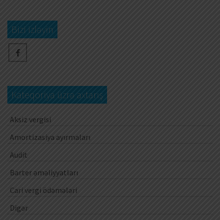
Bizi izləyin
Kateqoriya üzrə axtarış
Aksiz vergisi
Amortizasiya ayırmaları
Audit
Barter əməliyyatları
Cari vergi ödəmələri
Digər