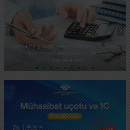
Əməkhaqqıdan vergi tutulması: 2026-cı
ildə əməkhaqqı cədvəli necə
hazırlanacaq