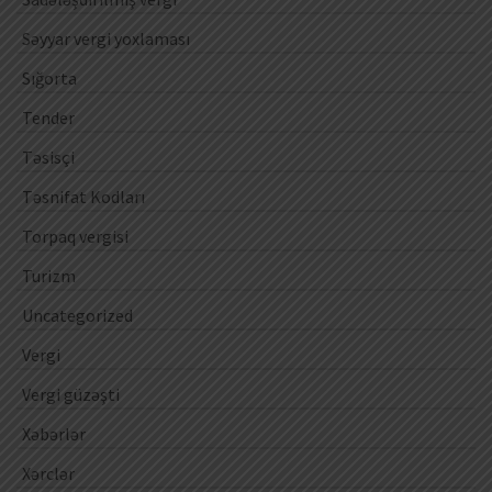
Səyyar vergi yoxlaması
Sığorta
Tender
Təsisçi
Təsnifat Kodları
Torpaq vergisi
Turizm
Uncategorized
Vergi
Vergi güzəşti
Xəbərlər
Xərclər