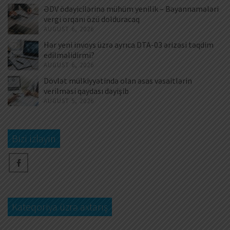
ƏDV ödəyicilərinə mühüm yenilik – Bəyannamələri
vergi orqanı özü dolduracaq
AUGUST 6, 2026
Hər yeni invoys üzrə ayrıca DTA-03 ərizəsi təqdim
edilməlidirmi?
AUGUST 6, 2026
Dövlət mülkiyyətində olan əsas vəsaitlərin
verilməsi qaydası dəyişib
AUGUST 5, 2026
Bizi izləyin
Kateqoriya üzrə axtarış