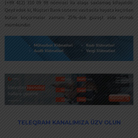
(+99 412) 310 09 99 nömrəsi ilə əlaqə saxlamaq kifayətdir.
Qeyd edək ki, Müştəri Bank sistemi vasitəsilə həyata keçirilən
bütün köçürmələr zamanı 25%-dək güzəşt əldə etmək
mümkündür.
TELEQRAM KANALIMIZA ÜZV OLUN