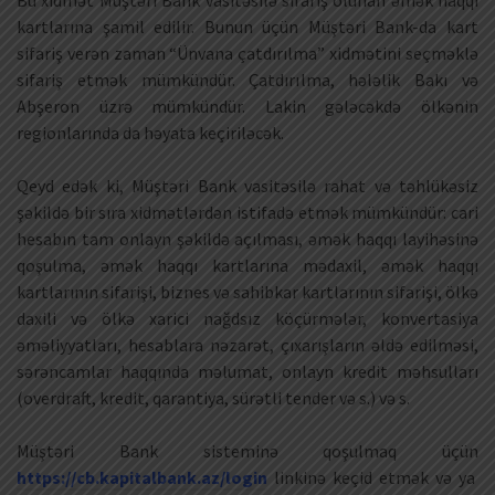
kartlarına şamil edilir. Bunun üçün Müştəri Bank-da kart
sifariş verən zaman “Ünvana çatdırılma” xidmətini seçməklə
sifariş etmək mümkündür. Çatdırılma, hələlik Bakı və
Abşeron üzrə mümkündür. Lakin gələcəkdə ölkənin
regionlarında da həyata keçiriləcək.
Qeyd edək ki, Müştəri Bank vasitəsilə rahat və təhlükəsiz
şəkildə bir sıra xidmətlərdən istifadə etmək mümkündür: cari
hesabın tam onlayn şəkildə açılması, əmək haqqı layihəsinə
qoşulma, əmək haqqı kartlarına mədaxil, əmək haqqı
kartlarının sifarişi, biznes və sahibkar kartlarının sifarişi, ölkə
daxili və ölkə xarici nağdsız köçürmələr, konvertasiya
əməliyyatları, hesablara nəzarət, çıxarışların əldə edilməsi,
sərəncamlar haqqında məlumat, onlayn kredit məhsulları
(overdraft, kredit, qarantiya, sürətli tender və s.) və s.
Müştəri Bank sisteminə qoşulmaq üçün
https://cb.kapitalbank.az/login
linkinə keçid etmək və ya