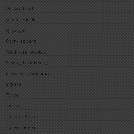
Pul vəsaitləri
Qanunvericilik
Qeydiyyat
Qeyri-rezident
Riskli vergi ödəyicisi
Sadələşdirilmiş vergi
Səyyar vergi yoxlaması
Sığorta
Tender
Təsisçi
Təsnifat Kodları
Torpaq vergisi