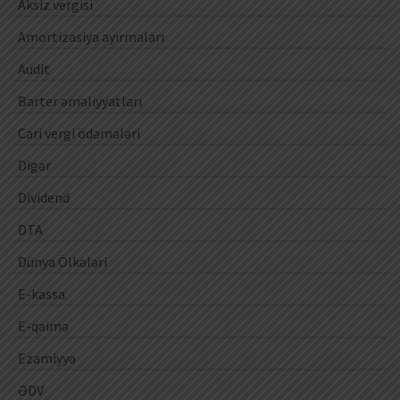
Aksiz vergisi
Amortizasiya ayırmaları
Audit
Barter əməliyyatları
Cari vergi ödəmələri
Digər
Dividend
DTA
Dünya Ölkələri
E-kassa
E-qaimə
Ezamiyyə
ƏDV