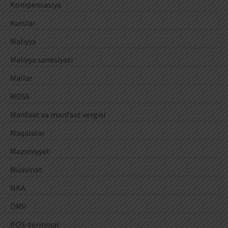
Kompensasiya
Kurslar
Maliyyə
Maliyyə sanksiyası
Mallar
MDSS
Mənfəət və mənfəət vergisi
Məqalələr
Məzuniyyət
Müavinət
NKA
ÖMV
POS-terminal