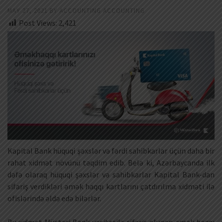
MAY 27, 2021
BY
ACCOUNTING ACCOUNTING
Post Views:
2,421
Kapital Bank hüquqi şəxslər və fərdi sahibkarlar üçün daha bir
rahat xidmət növünü təqdim edib. Belə ki, Azərbaycanda ilk
dəfə olaraq hüquqi şəxslər və sahibkarlar Kapital Bank-dan
sifariş verdikləri əmək haqqı kartlarını çatdırılma xidməti ilə
ofislərində əldə edə bilərlər.
Bu xidmət Müştəri Bank vasitəsilə sifariş olunan əmək haqqı