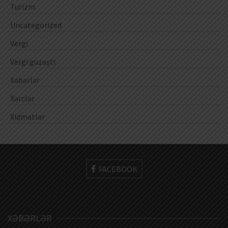
Turizm
Uncategorized
Vergi
Vergi güzəşti
Xəbərlər
Xərclər
Xidmətlər
FACEBOOK
XƏBƏRLƏR