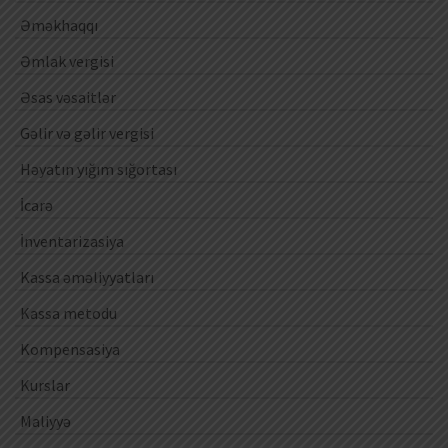
Əməkhaqqı
Əmlak vergisi
Əsas vəsaitlər
Gəlir və gəlir vergisi
Həyatın yığım sığortası
İcarə
İnventarizasiya
Kassa əməliyyatları
Kassa metodu
Kompensasiya
Kurslar
Maliyyə