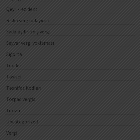
Qeyri-rezident
Riskli vergi ödəyicisi
Sadələşdirilmiş vergi
Səyyar vergi yoxlaması
Sığorta
Tender
Təsisçi
Təsnifat Kodları
Torpaq vergisi
Turizm
Uncategorized
Vergi