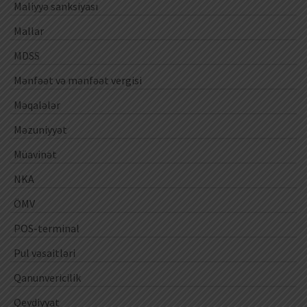
Maliyyə sanksiyası
Mallar
MDSS
Mənfəət və mənfəət vergisi
Məqalələr
Məzuniyyət
Müavinət
NKA
ÖMV
POS-terminal
Pul vəsaitləri
Qanunvericilik
Qeydiyyat