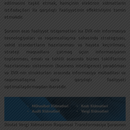
edilməsini təşkil etmək, həmçinin elektron xidmətlərin
istifadəçiləri ilə qarşılıqlı fəaliyyətinin effektivliyini təmin
etməkdir.
Şuranın əsas fəaliyyət istiqamətləri isə DVX-nin informasiya
texnologiyaları və rəqəmsallaşma sahəsində strategiyası,
vahid standartların hazırlanması və həyata keçirilməsi,
strateji məqsədlərə çatmaq üçün informasiyanın
toplanması, emalı və təhlili əsasında biznes təkliflərinin
hazırlanması sisteminin (business intelligence) yaradılması
və DVX-nin strukturları arasında informasiya mübadiləsi və
rəqəmsallaşma üzrə qarşılıqlı fəaliyyəti
optimallaşdırmaqdan ibarətdir.
Dövlət Vergi Xidmətinin Rəqəmsal Transformasiya Şurasının