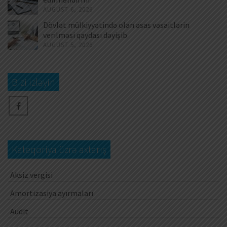
AUGUST 6, 2026
Dövlət mülkiyyətində olan əsas vəsaitlərin
verilməsi qaydası dəyişib
AUGUST 5, 2026
Bizi izləyin
Kateqoriya üzrə axtarış
Aksiz vergisi
Amortizasiya ayırmaları
Audit