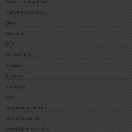
Barter əməliyyatları
Cari vergi ödəmələri
Digər
Dividend
DTA
Dünya Ölkələri
E-kassa
E-qaimə
Ezamiyyə
ƏDV
Əmək münasibətləri
Əmək müqaviləsi
Əmək Qanunvericiliyi