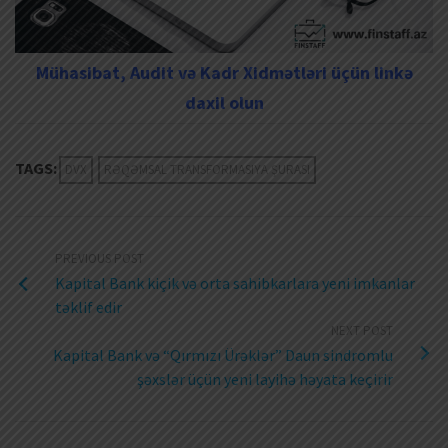
Mühasibat, Audit və Kadr Xidmətləri üçün linkə
daxil olun
TAGS:
DVX
RƏQƏMSAL TRANSFORMASIYA ŞURASI
PREVIOUS POST
Kapital Bank kiçik və orta sahibkarlara yeni imkanlar
təklif edir
NEXT POST
Kapital Bank və “Qırmızı Ürəklər” Daun sindromlu
şəxslər üçün yeni layihə həyata keçirir