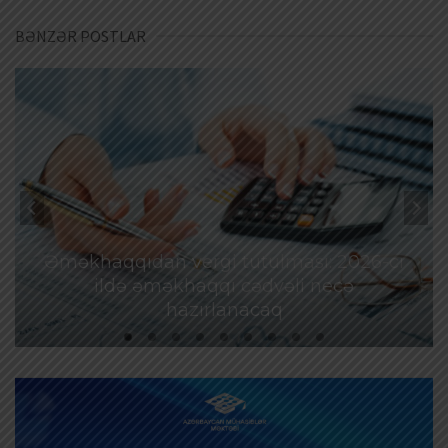
BƏNZƏR POSTLAR
Əməkhaqqıdan vergi tutulması: 2026-cı
ildə əməkhaqqı cədvəli necə
hazırlanacaq