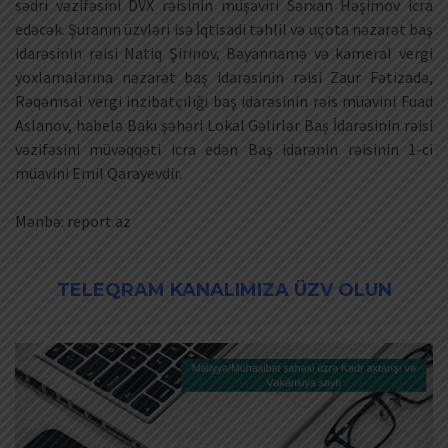
sədri vəzifəsini DVX rəisinin müşaviri Sərxan Həşimov icra
edəcək. Şuranın üzvləri isə İqtisadi təhlil və uçota nəzarət baş
idarəsinin rəisi Natiq Şirinov, Bəyannamə və kameral vergi
yoxlamalarına nəzarət baş idarəsinin rəisi Zaur Fətizadə,
Rəqəmsal vergi inzibatçılığı baş idarəsinin rəis müavini Fuad
Aslanov, habelə Bakı şəhəri Lokal Gəlirlər Baş İdarəsinin rəisi
vəzifəsini müvəqqəti icra edən Baş idarənin rəisinin 1-ci
müavini Emil Qarayevdir.
Mənbə: report.az
TELEQRAM KANALIMIZA ÜZV OLUN