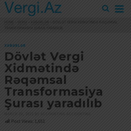
HOME
»
VERGI
»
XƏBƏRLƏR
»
DÖVLƏT VERGI XIDMƏTINDƏ RƏQƏMSAL
TRANSFORMASIYA ŞURASI YARADILIB
XƏBƏRLƏR
Dövlət Vergi
Xidmətində
Rəqəmsal
Transformasiya
Şurası yaradılıb
MARCH 20, 2021
BY
ACCOUNTING ACCOUNTING
Post Views:
1,651