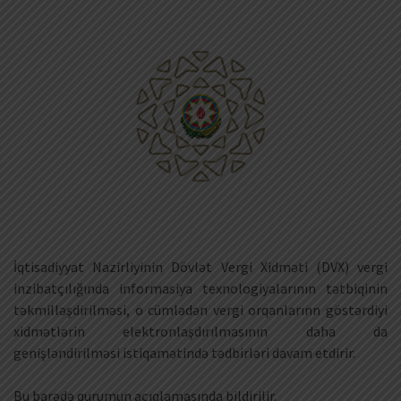
İqtisadiyyat Nazirliyinin Dövlət Vergi Xidməti (DVX) vergi
inzibatçılığında informasiya texnologiyalarının tətbiqinin
təkmilləşdirilməsi, o cümlədən vergi orqanlarınn göstərdiyi
xidmətlərin elektronlaşdırılmasının daha da
genişləndirilməsi istiqamətində tədbirləri davam etdirir.
Bu barədə qurumun açıqlamasında bildirilir.