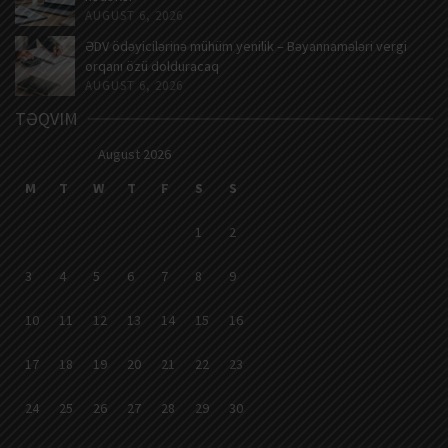
AUGUST 6, 2026
ƏDV ödəyicilərinə mühüm yenilik – Bəyannamələri vergi
orqanı özü dolduracaq
AUGUST 6, 2026
TƏQVIM
August 2026
M
T
W
T
F
S
S
1
2
3
4
5
6
7
8
9
10
11
12
13
14
15
16
17
18
19
20
21
22
23
24
25
26
27
28
29
30