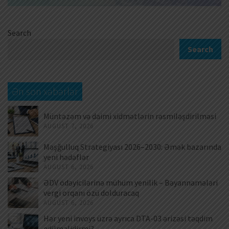
Search
Search
Ən son xəbərlər
Müntəzəm və daimi xidmətlərin rəsmiləşdirilməsi
AUGUST 7, 2026
Məşğulluq Strategiyası 2026–2030: Əmək bazarında
yeni hədəflər
AUGUST 6, 2026
ƏDV ödəyicilərinə mühüm yenilik – Bəyannamələri
vergi orqanı özü dolduracaq
AUGUST 6, 2026
Hər yeni invoys üzrə ayrıca DTA-03 ərizəsi təqdim
edilməlidirmi?