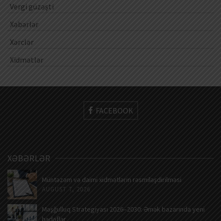
Vergi güzəşti
Xəbərlər
Xərclər
Xidmətlər
FACEBOOK
XƏBƏRLƏR
Müntəzəm və daimi xidmətlərin rəsmiləşdirilməsi
AUGUST 7, 2026
Məşğulluq Strategiyası 2026–2030: Əmək bazarında yeni
hədəflər