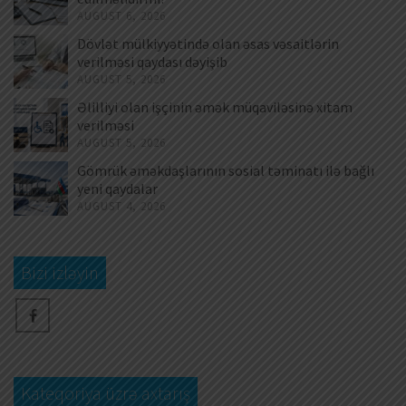
AUGUST 6, 2026
Dövlət mülkiyyətində olan əsas vəsaitlərin
verilməsi qaydası dəyişib
AUGUST 5, 2026
Əlilliyi olan işçinin əmək müqaviləsinə xitam
verilməsi
AUGUST 5, 2026
Gömrük əməkdaşlarının sosial təminatı ilə bağlı
yeni qaydalar
AUGUST 4, 2026
Bizi izləyin
Kateqoriya üzrə axtarış