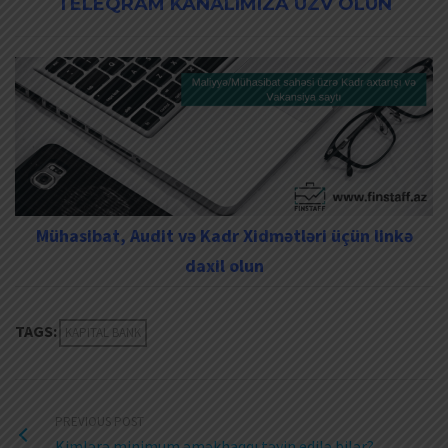
TELEQRAM KANALIMIZA ÜZV OLUN
Mühasibat, Audit və Kadr Xidmətləri üçün linkə
daxil olun
TAGS:
KAPITAL BANK
PREVIOUS POST
Kimlərə minimum əməkhaqqı təyin edilə bilər?