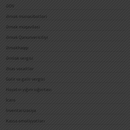
ƏDV
Əmək münasibətləri
Əmək müqaviləsi
Əmək Qanunvericiliyi
Əməkhaqqı
Əmlak vergisi
Əsas vəsaitlər
Gəlir və gəlir vergisi
Həyatın yığım sığortası
İcarə
İnventarizasiya
Kassa əməliyyatları