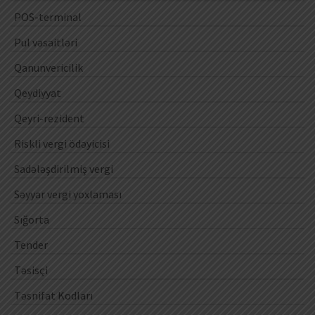
POS-terminal
Pul vəsaitləri
Qanunvericilik
Qeydiyyat
Qeyri-rezident
Riskli vergi ödəyicisi
Sadələşdirilmiş vergi
Səyyar vergi yoxlaması
Sığorta
Tender
Təsisçi
Təsnifat Kodları