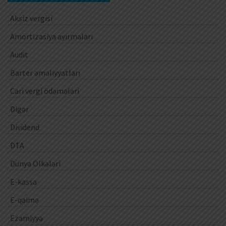
Aksiz vergisi
Amortizasiya ayırmaları
Audit
Barter əməliyyatları
Cari vergi ödəmələri
Digər
Dividend
DTA
Dünya Ölkələri
E-kassa
E-qaimə
Ezamiyyə