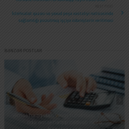
NEXT POST
İstehsalat qəzası və yaxud peşə xəstəliyi nəticəsində
sağlamlığı pozulmuş işçiyə ödənişlərin verilməsi
BƏNZƏR POSTLAR
Əməkhaqqıdan vergi tutulması: 2026-cı
ildə əməkhaqqı cədvəli necə