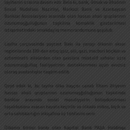
layihənin icrasına davam edir. Belə ki, bank, Əmək və Əhalinin
Sosial Müdafiəsi Nazirliyi, Mərkəzi Bank və Azərbaycan
Banklar Assosiasiyası arasında olan həssas əhali qruplarının
özünüməşğulluğunun təşkilinə köməklik göstərilməsi
istiqamətindəki əməkdaşlıq memorandumuna qoşulub.
Layihə çərçivəsində paytaxt Bakı ilə yanaşı ölkənin əksər
regionlarında 100-dən artıq işsiz, əlil, qazi, məcburi köçkün və
aztəminatlı ailələrdən olan şəxslərə müxtəlif sahələr üzrə
özünüməşğulluq fəaliyyətinin dəstəklənməsi üçün əvəzsiz
olaraq avadanlıqlar təqdim edilib.
Qeyd edək ki, bu layihə ölkə başçısı cənab İlham Əliyevin
həssas əhali qruplarının özünüməşğulluğunun təşkilində
banklar arasında sosial məsuliyyətin bölüşdürülməsi
təşəbbüsünə əsasən həyata keçirilir və ölkədə mikro, kiçik və
orta sahibkarlığın inkişafına öz töhfəsini verir.
Ölkənin birinci bankı olan Kapital Bank PAŞA Holdinqə