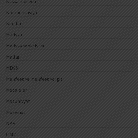
Kassa metodu
Kompensasiya
Kurslar
Maliyyə
Maliyyə sanksiyası
Mallar
MDSS
Mənfəət və mənfəət vergisi
Məqalələr
Məzuniyyət
Müavinət
NKA
ÖMV