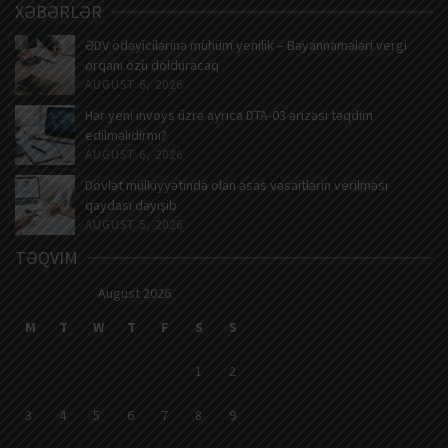
XƏBƏRLƏR
ƏDV ödəyicilərinə mühüm yenilik – Bəyannamələri vergi
orqanı özü dolduracaq
AUGUST 6, 2026
Hər yeni invoys üzrə ayrıca DTA-03 ərizəsi təqdim
edilməlidirmi?
AUGUST 6, 2026
Dövlət mülkiyyətində olan əsas vəsaitlərin verilməsi
qaydası dəyişib
AUGUST 5, 2026
TƏQVIM
August 2026
M
T
W
T
F
S
S
1
2
3
4
5
6
7
8
9