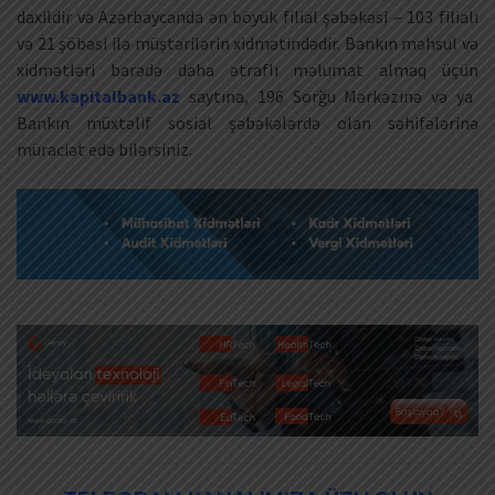
daxildir və Azərbaycanda ən böyük filial şəbəkəsi – 103 filialı
və 21 şöbəsi ilə müştərilərin xidmətindədir. Bankın məhsul və
xidmətləri barədə daha ətraflı məlumat almaq üçün
www.kapitalbank.az
saytına, 196 Sorğu Mərkəzinə və ya
Bankın müxtəlif sosial şəbəkələrdə olan səhifələrinə
müraciət edə bilərsiniz.