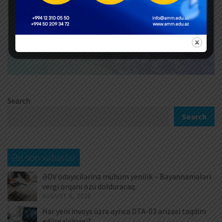
Search
Search
Ən son xəbərlər
ƏDV ödəyicilərinə mühüm yenilik – Bəyannamələri
vergi orqanı özü dolduracaq
AUGUST 6, 2026
Hər yeni invoys üzrə ayrıca DTA-03 ərizəsi təqdim
edilməlidirmi?