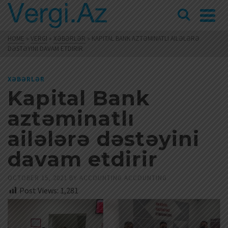
HOME
»
VERGI
»
XƏBƏRLƏR
»
KAPITAL BANK AZTƏMINATLI AILƏLƏRƏ
DƏSTƏYINI DAVAM ETDIRIR
XƏBƏRLƏR
Kapital Bank
aztəminatlı
ailələrə dəstəyini
davam etdirir
OCTOBER 15, 2021
BY
ACCOUNTING ACCOUNTING
Post Views:
1,281