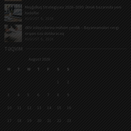
Məşğulluq Strategiyası 2026–2030: Əmək bazarında yeni
hədəflər
AUGUST 6, 2026
ƏDV ödəyicilərinə mühüm yenilik – Bəyannamələri vergi
orqanı özü dolduracaq
AUGUST 6, 2026
TƏQVIM
August 2026
M
T
W
T
F
S
S
1
2
3
4
5
6
7
8
9
10
11
12
13
14
15
16
17
18
19
20
21
22
23