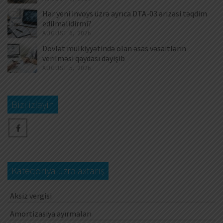
Hər yeni invoys üzrə ayrıca DTA-03 ərizəsi təqdim
edilməlidirmi?
AUGUST 6, 2026
Dövlət mülkiyyətində olan əsas vəsaitlərin
verilməsi qaydası dəyişib
AUGUST 5, 2026
Bizi izləyin
Kateqoriya üzrə axtarış
Aksiz vergisi
Amortizasiya ayırmaları