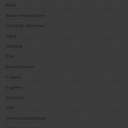
Audit
Barter əməliyyatları
Cari vergi ödəmələri
Digər
Dividend
DTA
Dünya Ölkələri
E-kassa
E-qaimə
Ezamiyyə
ƏDV
Əmək münasibətləri