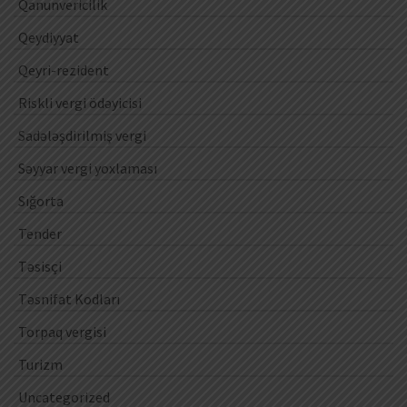
Qanunvericilik
Qeydiyyat
Qeyri-rezident
Riskli vergi ödəyicisi
Sadələşdirilmiş vergi
Səyyar vergi yoxlaması
Sığorta
Tender
Təsisçi
Təsnifat Kodları
Torpaq vergisi
Turizm
Uncategorized