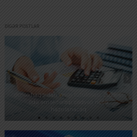
DİGƏR POSTLAR
Əməkhaqqıdan vergi tutulması: 2026-cı
ildə əməkhaqqı cədvəli necə
hazırlanacaq