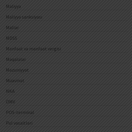
Maliyyə
Maliyyə sanksiyası
Mallar
MDSS
Mənfəət və mənfəət vergisi
Məqalələr
Məzuniyyət
Müavinət
NKA
ÖMV
POS-terminal
Pul vəsaitləri