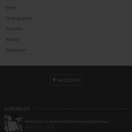
Vergi
Vergi güzəşti
Xəbərlər
Xərclər
Xidmətlər
FACEBOOK
XƏBƏRLƏR
Müntəzəm və daimi xidmətlərin rəsmiləşdirilməsi
AUGUST 7, 2026