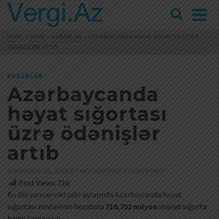
HOME
»
VERGI
»
XƏBƏRLƏR
»
AZƏRBAYCANDA HƏYAT SIĞORTASI ÜZRƏ
ÖDƏNIŞLƏR ARTIB
XƏBƏRLƏR
Azərbaycanda
həyat sığortası
üzrə ödənişlər
artıb
NOVEMBER 28, 2025
BY
ACCOUNTING ACCOUNTING
Post Views:
716
Bu ilin yanvar-oktyabr aylarında Azərbaycanda həyat
sığortası növlərinin hesabına
710,702 milyon
manat sığorta
haqqı toplanılıb.