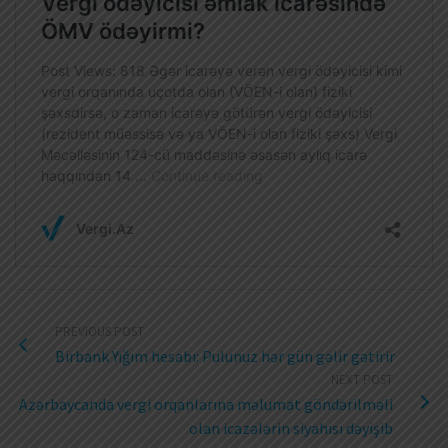
PREVIOUS POST
Birbank Yığım hesabı: Pulunuz hər gün gəlir gətirir
NEXT POST
Azərbaycanda vergi orqanlarına məlumat göndərilməli
olan icazələrin siyahısı dəyişib