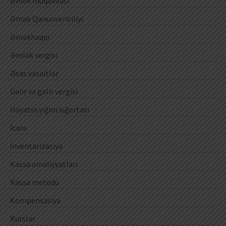
Əmək müqaviləsi
Əmək Qanunvericiliyi
Əməkhaqqı
Əmlak vergisi
Əsas vəsaitlər
Gəlir və gəlir vergisi
Həyatın yığım sığortası
İcarə
İnventarizasiya
Kassa əməliyyatları
Kassa metodu
Kompensasiya
Kurslar