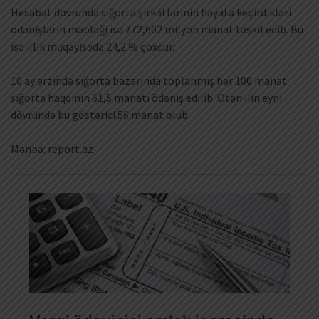
Hesabat dövründə sığorta şirkətlərinin həyata keçirdikləri
ödənişlərin məbləği isə 772,602 milyon manat təşkil edib. Bu
isə illik müqayisədə 24,2 % çoxdur.
10 ay ərzində sığorta bazarında toplanmış hər 100 manat
sığorta haqqının 61,5 manatı ödəniş edilib. Ötən ilin eyni
dövründə bu göstərici 56 manat olub.
Mənbə: report.az