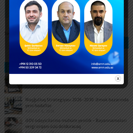
Search
Search
Ən son xəbərlər
Müntəzəm və daimi xidmətlərin rəsmiləşdirilməsi
AUGUST 7, 2026
Məşğulluq Strategiyası 2026–2030: Əmək bazarında
yeni hədəflər
AUGUST 6, 2026
ƏDV ödəyicilərinə mühüm yenilik – Bəyannamələri
vergi orqanı özü dolduracaq
AUGUST 6, 2026