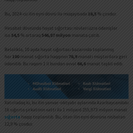
Bu, 2024-cü ilin eyni dövrü ilə müqayisədə
16,5
% çoxdur.
Hesabat dövründə həyat sığortası növləri üzrə ödənişlər
isə
34,5
% artaraq
546,87 milyon
manata çatıb.
Beləliklə, 10 ayda həyat sığortası bazarında toplanmış
hər
100
manat sığorta haqqının
76,9
manatı müştərilərə geri
ödənilib. Bu rəqəm 1 il bundan əvvəl
66,6
manat təşkil edib.
Xatırladaq ki, bu ilin yanvar-oktyabr aylarında Azərbaycandakı
16 sığorta şirkətinin xətti ilə 1 milyard 255,973 milyon manat
sığorta
haqqı toplanılıb. Bu, ötən ilin eyni dövrünə nisbətən
12,9 % çoxdur.