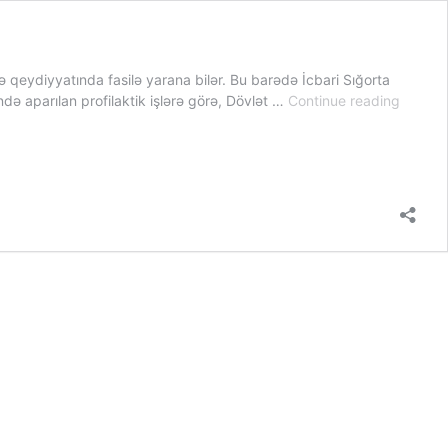
qeydiyyatında fasilə yarana bilər. Bu barədə İcbari Sığorta
İcbari
ndə aparılan profilaktik işlərə görə, Dövlət …
Continue reading
sığorta
şəhadə
VÖEN
üzrə
satışın
fasilə
yarana
bilər