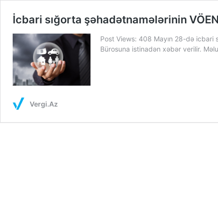
İcbari sığorta şəhadətnamələrinin VÖEN 
Post Views: 408 Mayın 28-də icbari s
Bürosuna istinadən xəbər verilir. Məl
Vergi.Az