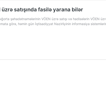
üzrə satışında fasilə yarana bilər
ığorta şəhadətnamələrinin VÖEN üzrə satışı və hadisələrin VÖEN üzrə 
umata görə, həmin gün İqtisadiyyat Nazirliyinin informasiya sistemləri