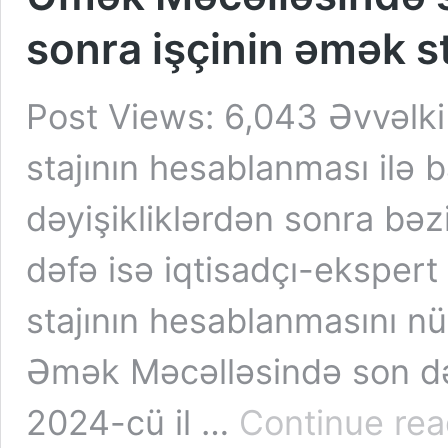
sonra işçinin əmək s
Post Views: 6,043 Əvvəlki
stajının hesablanması ilə b
dəyişikliklərdən sonra bəz
dəfə isə iqtisadçı-eksper
stajının hesablanmasını n
Əmək Məcəlləsində son dəyi
2024-cü il …
Continue rea