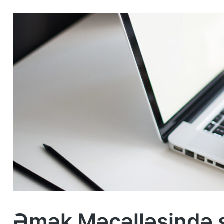
Əmək Məcəlləsində s