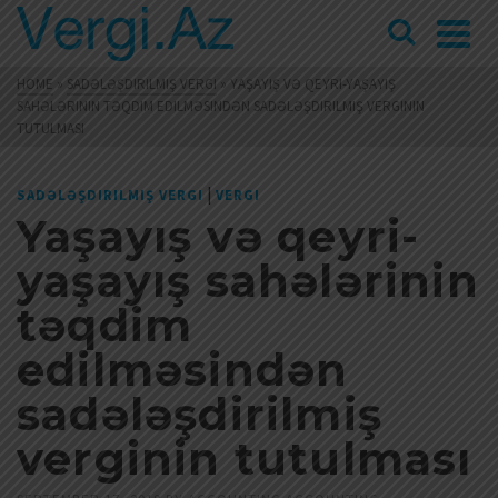
HOME
»
SADƏLƏŞDIRILMIŞ VERGI
»
YAŞAYIŞ VƏ QEYRI-YAŞAYIŞ
SAHƏLƏRININ TƏQDIM EDILMƏSINDƏN SADƏLƏŞDIRILMIŞ VERGININ
TUTULMASI
|
SADƏLƏŞDIRILMIŞ VERGI
VERGI
Yaşayış və qeyri-
yaşayış sahələrinin
təqdim
edilməsindən
sadələşdirilmiş
verginin tutulması