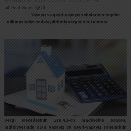
SEPTEMBER 17, 2019
BY
ACCOUNTING ACCOUNTING
Post Views:
3,620
Yaşayış və qeyri-yaşayış sahələrinin təqdim
edilməsindən sadələşdirilmiş verginin tutulması
(Yaşayış
sahələri, Sadələşdirilmiş vergi)
Vergi Məcəlləsinin 218.4.3-cü maddəsinə əsasən,
mülkiyyətində olan yaşayış və qeyri-yaşayış sahələrinin