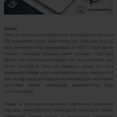
Misal 1:
Tutaq ki, fiziki şəxsin mülkiyyətində Bakı şəhərində yerləşən
230 kvadratmetr sahəsi olan mənzili var. Fiziki şəxs 2012-cu
ildən həmin mənzildə qeydiyyatdadır və 2017-ci ildən həmin
mənzilin mülkiyyət hüququna sahib olmuşdur. Fiziki şəxs
2019-ci ildə həmin mənzili təqdim edir, bu halda fiziki şəxs
həmin mənzildə 5 ildən çox müddətdə yaşayış yeri üzrə
qeydiyyatda olduğu üçün mülkiyyətində olma müddəti 3 il
olsa da alğı-satqı əməliyyatlarını rəsmiləşdirən notariuslar
tərəfindən ödəmə mənbəyində sadələşdirilmiş vergi
tutulmayacaqdır.
Yaşayış və qeyri-yaşayış sahələrini təqdim edən şəxslərdən
alğı-satqı əməliyyatlarını rəsmiləşdirən notariuslar ödəmə
mənbəyində binanın yaşayış və qeyri-yaşayış sahələrinin