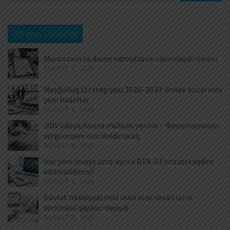
Ən son xəbərlər
Müntəzəm və daimi xidmətlərin rəsmiləşdirilməsi
AUGUST 7, 2026
Məşğulluq Strategiyası 2026–2030: Əmək bazarında
yeni hədəflər
AUGUST 6, 2026
ƏDV ödəyicilərinə mühüm yenilik – Bəyannamələri
vergi orqanı özü dolduracaq
AUGUST 6, 2026
Hər yeni invoys üzrə ayrıca DTA-03 ərizəsi təqdim
edilməlidirmi?
AUGUST 6, 2026
Dövlət mülkiyyətində olan əsas vəsaitlərin
verilməsi qaydası dəyişib
AUGUST 5, 2026