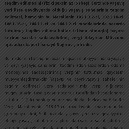
təqdim edilməsini (fiziki şəxsin azı 5 (beş) il ərzində yaşayış
yeri üzrə qeydiyyatda olduğu yaşayış sahələrinin təqdim
edilməsi, həmçinin bu Məcəllənin 102.1.3.2-ci, 102.1.18-ci,
106.1.16-cı, 144.1.1-ci və 144.1.2-ci maddələrində nəzərdə
tutulmuş təqdim edilmə halları istisna olmaqla) həyata
keçirən şəxslər sadələşdirilmiş vergi ödəyirlər. Mövzunu
iqtisadçı ekspert İsmayıl Bağırov şərh edir.
Bu maddənin tətbiqinin əsas məqsədi mülkiyyətindəki yaşayış
və qeyri-yaşayış sahələrini təqdim edən şəxslərdən ödəmə
mənbəyində sadələşdirilmiş verginin tutulması qaydasını
müəyyənləşdirməkdir. Yaşayış və qeyri-yaşayış sahələrinin
təqdim edilməsi üzrə sadələşdirilmiş vergi alğı-satqı
müqavilələrini təsdiq edən notarius tərəfindən hesablanaraq
tutulur. 1 (bir) bank günü ərzində dövlət büdcəsinə ödənilir.
Vergi Məcəlləsinin 218.4.3-cü maddəsinin məzmunundan
göründüyü kimi, 5 il ərzində yaşayış yeri üzrə qeydiyyatda
olduğu yaşayış sahələrini təqdim edən şəxslər sadələşdirilmiş
verginin subyekti hesab olunmur. Həmin maddədə təqdim