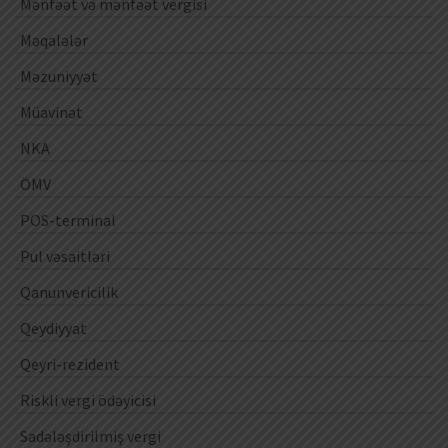
Mənfəət və mənfəət vergisi
Məqalələr
Məzuniyyət
Müavinət
NKA
ÖMV
POS-terminal
Pul vəsaitləri
Qanunvericilik
Qeydiyyat
Qeyri-rezident
Riskli vergi ödəyicisi
Sadələşdirilmiş vergi