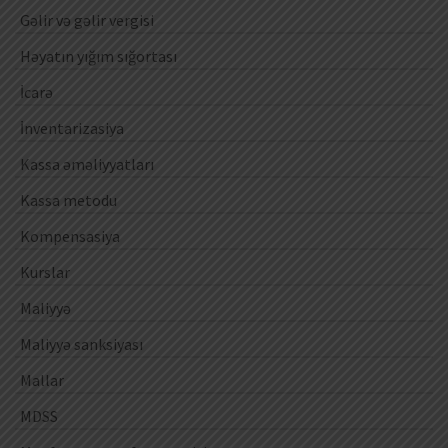
Gəlir və gəlir vergisi
Həyatın yığım sığortası
İcarə
İnventarizasiya
Kassa əməliyyatları
Kassa metodu
Kompensasiya
Kurslar
Maliyyə
Maliyyə sanksiyası
Mallar
MDSS