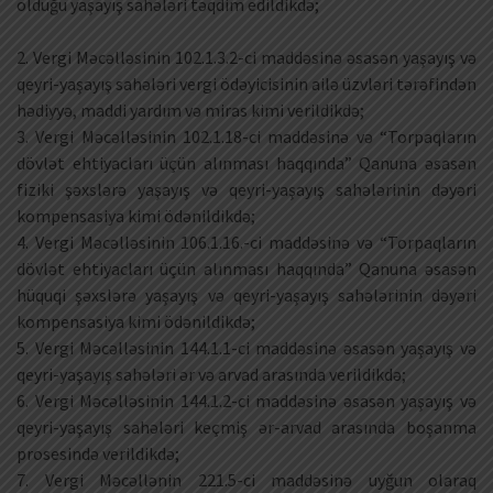
olduğu yaşayış sahələri təqdim edildikdə;
2. Vergi Məcəlləsinin 102.1.3.2-ci maddəsinə əsasən yaşayış və
qeyri-yaşayış sahələri vergi ödəyicisinin ailə üzvləri tərəfindən
hədiyyə, maddi yardım və miras kimi verildikdə;
3. Vergi Məcəlləsinin 102.1.18-ci maddəsinə və “Torpaqların
dövlət ehtiyacları üçün alınması haqqında” Qanuna əsasən
fiziki şəxslərə yaşayış və qeyri-yaşayış sahələrinin dəyəri
kompensasiya kimi ödənildikdə;
4. Vergi Məcəlləsinin 106.1.16.-ci maddəsinə və “Torpaqların
dövlət ehtiyacları üçün alınması haqqında” Qanuna əsasən
hüquqi şəxslərə yaşayış və qeyri-yaşayış sahələrinin dəyəri
kompensasiya kimi ödənildikdə;
5. Vergi Məcəlləsinin 144.1.1-ci maddəsinə əsasən yaşayış və
qeyri-yaşayış sahələri ər və arvad arasında verildikdə;
6. Vergi Məcəlləsinin 144.1.2-ci maddəsinə əsasən yaşayış və
qeyri-yaşayış sahələri keçmiş ər-arvad arasında boşanma
prosesində verildikdə;
7. Vergi Məcəllənin 221.5-ci maddəsinə uyğun olaraq