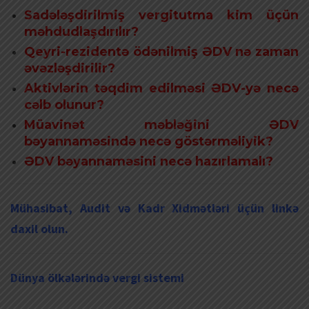
Sadələşdirilmiş vergitutma kim üçün
məhdudlaşdırılır?
Qeyri-rezidentə ödənilmiş ƏDV nə zaman
əvəzləşdirilir?
Aktivlərin təqdim edilməsi ƏDV-yə necə
cəlb olunur?
Müavinət məbləğini ƏDV
bəyannaməsində necə göstərməliyik?
ƏDV bəyannaməsini necə hazırlamalı?
Mühasibat, Audit və Kadr Xidmətləri üçün linkə
daxil olun.
Dünya ölkələrində vergi sistemi
Sadələşdirilmiş vergi, Yaşayış sahələri