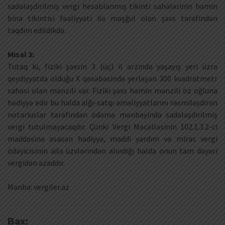
sadələşdirilmiş vergi hesablanmış tikinti sahələrinin həmin
bina tikintisi fəaliyyəti ilə məşğul olan şəxs tərəfindən
təqdim edildikdə.
Misal 3:
Tutaq ki, fiziki şəxsin 3 (üç) il ərzində yaşayış yeri üzrə
qeydiyyatda olduğu X qəsəbəsində yerləşən 300 kvadratmetr
sahəsi olan mənzili var. Fiziki şəxs həmin mənzili öz oğluna
hədiyyə edir bu halda alğı-satqı əməliyyatlarını rəsmiləşdirən
notariuslar tərəfindən ödəmə mənbəyində sadələşdirilmiş
vergi tutulmayacaqdır. Çünki Vergi Məcəlləsinin 102.1.3.2-ci
maddəsinə əsasən hədiyyə, maddi yardım və miras vergi
ödəyicisinin ailə üzvlərindən alındığı halda onun tam dəyəri
vergidən azaddır.
Mənbə: vergiler.az
Bax: