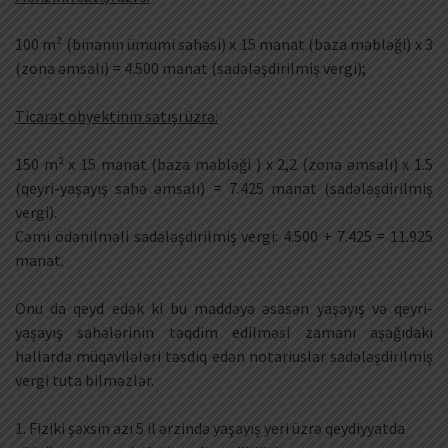
100 m² (binanın ümumi sahəsi) x 15 manat (baza məbləği) x 3
(zona əmsalı) = 4.500 manat (sadələşdirilmiş vergi);
Ticarət obyektinin satışı üzrə:
150 m² x 15 manat (baza məbləği ) x 2,2 (zona əmsalı) x 1.5
(qeyri-yaşayış sahə əmsalı) = 7.425 manat (sadələşdirilmiş
vergi).
Cəmi ödənilməli sadələşdirilmiş vergi: 4.500 + 7.425 = 11.925
manat.
Onu da qeyd edək ki bu maddəyə əsasən yaşayış və qeyri-
yaşayış sahələrinin təqdim edilməsi zamanı aşağıdakı
hallarda müqavilələri təsdiq edən notariuslar sadələşdirilmiş
vergi tuta bilməzlər.
1. Fiziki şəxsin azı 5 il ərzində yaşayış yeri üzrə qeydiyyatda