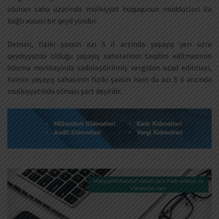
olunan sahə üzərində mülkiyyət hüququnun müddətləri ilə
bağlı xüsusi bir qeyd yoxdur.
Deməli, fiziki şəxsin azı 5 il ərzində yaşayış yeri üzrə
qeydiyyatda olduğu yaşayış sahələrinin təqdim edilməsinin
ödəmə mənbəyində sadələşdirilmiş vergidən azad edilməsi,
həmin yaşayış sahəsinin fiziki şəxsin həm də azı 5 il ərzində
mülkiyyətində olması şərt deyildir.