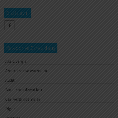
Bizi izləyin
Kateqoriya üzrə axtarış
Aksiz vergisi
Amortizasiya ayırmaları
Audit
Barter əməliyyatları
Cari vergi ödəmələri
Digər
Dividend