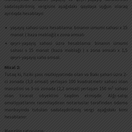
sadələşdirilmiş vergisini aşağıdakı qaydaya uyğun olaraq
ayrılıqda hesablayır:
yaşayış sahəsi üzrə hesablama: binanın ümumi sahəsi x 15
manat ( baza məbləği) x zona əmsalı
qeyri-yaşayış sahəsi üzrə hesablama: binanın ümumi
sahəsi x 15 manat (baza məbləği ) x zona əmsalı x 1,5
qeyri-yaşayış sahə əmsal.
Misal 2:
Tutaq ki, fiziki şəxs mülkiyyətində olan və Bakı şəhəri üzrə 2-
ci zonada (3,0 əmsal) yerləşən 100 kvadratmetr sahəsi olan
mənzilini və 3-cü zonada (2,2 əmsal) yerləşən 150 m² sahəsi
olan ticarət obyektini təqdim etmişdir. Alğı-satqı
əməliyyatlarını rəsmiləşdirən notariuslar tərəfindən ödəmə
mənbəyində tutulan sadələşdirilmiş vergi aşağıdakı kimi
hesablanır:
Mənzilin satışı üzrə: