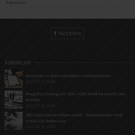
Xidmətlər
FACEBOOK
XƏBƏRLƏR
Müntəzəm və daimi xidmətlərin rəsmiləşdirilməsi
AUGUST 7, 2026
Məşğulluq Strategiyası 2026–2030: Əmək bazarında yeni
hədəflər
AUGUST 6, 2026
ƏDV ödəyicilərinə mühüm yenilik – Bəyannamələri vergi
orqanı özü dolduracaq
AUGUST 6, 2026