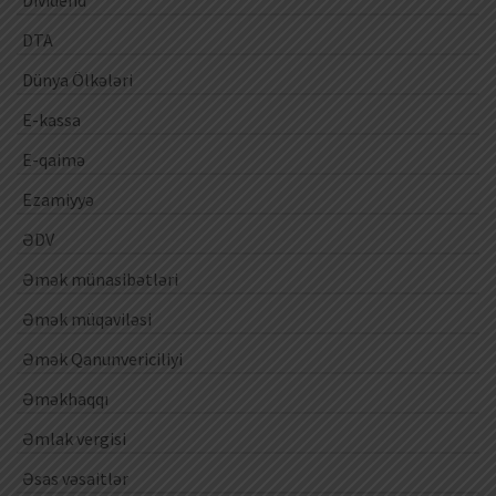
DTA
Dünya Ölkələri
E-kassa
E-qaimə
Ezamiyyə
ƏDV
Əmək münasibətləri
Əmək müqaviləsi
Əmək Qanunvericiliyi
Əməkhaqqı
Əmlak vergisi
Əsas vəsaitlər