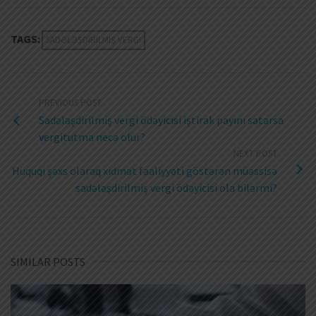
TAGS:
SADƏLƏŞDIRILMIŞ VERGI
PREVIOUS POST
Sadələşdirilmiş vergi ödəyicisi iştirak payını satarsa
vergitutma necə olur?
NEXT POST
Hüquqi şəxs olaraq xidmət fəaliyyəti göstərən müəssisə
sadələşdirilmiş vergi ödəyicisi ola bilərmi?
SIMILAR POSTS