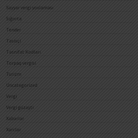
Səyyar vergi yoxlaması
Sığorta
Tender
Təsisçi
Təsnifat Kodları
Torpaq vergisi
Turizm
Uncategorized
Vergi
Vergi güzəşti
Xəbərlər
Xərclər