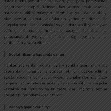
həlak olmuş şəxslərin ailə üzvləri, yaşa görə pensiyaçılar,
işəgötürənin təqsiri üzündən baş vermiş əmək xəsarəti
nəticəsində əlilliyi müəyyən edilmiş I və ya II dərəcə əlilliyi
olan şəxslər, xidmət vəzifələrinin yerinə yetirilməsi ilə
əlaqədar xəstəlik nəticəsində I və ya II dərəcə əlilliyi müəyyən
edilmiş hərbi qulluqçular xidməti yaşayış sahələrindən və
yataqxanalarda yaşayış sahələrindən digər yaşayış sahəsi
verilmədən çıxarıla bilməz.
Dövlət rüsumu haqqında qanun
Məhkəmədə verilən iddialar üzrə – şəhid ailələri, müharibə
veteranları, müharibə ilə əlaqədar əlilliyi müəyyən edilmiş
şəxslər, qaçqınlar və məcburi köçkünlər, habele Çernobıl AES-
də qəza nəticəsində şüa xəstəliyinə və şüa yükü ilə əlaqədar
xəstəliyə tutulmuş və ya bu xəstəlikləri keçirmiş şəxslər
dövlət rüsumu ödəməkdən azaddır.
Pensiya qanunvericiliyi