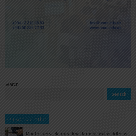
Search
Search
Ən son xəbərlər
Müntəzəm və daimi xidmətlərin rəsmiləşdirilməsi