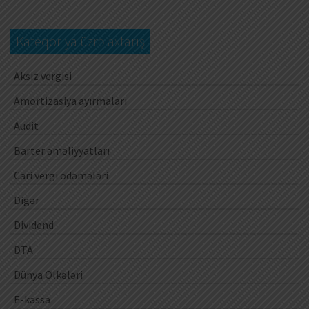
Kateqoriya üzrə axtarış
Aksiz vergisi
Amortizasiya ayırmaları
Audit
Barter əməliyyatları
Cari vergi ödəmələri
Digər
Dividend
DTA
Dünya Ölkələri
E-kassa