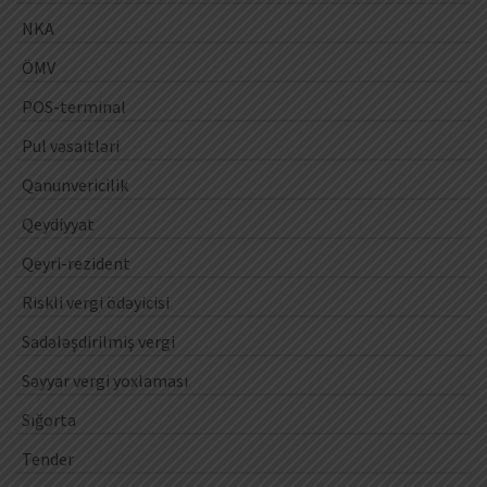
NKA
ÖMV
POS-terminal
Pul vəsaitləri
Qanunvericilik
Qeydiyyat
Qeyri-rezident
Riskli vergi ödəyicisi
Sadələşdirilmiş vergi
Səyyar vergi yoxlaması
Sığorta
Tender