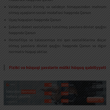
Valideynlərini itirmiş və valideyn himayəsindən məhrum
olmuş uşaqların sosial müdafiəsi haqqında Qanun
Uşaq hüquqları haqqında Qanun
Şəkərli diabet xəstəliyinə tutulmuş şəxslərə dövlət qayğısı
haqqında Qanun
Hemofiliya və talassemiya irsi qan xəstəliklərinə düçar
olmuş şəxslərə dövlət qayğısı haqqında Qanun və digər
normativ hüquqi aktlar.
Fiziki və hüquqi şəxslərin mülki hüquq qabiliyyəti