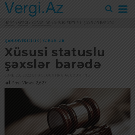
HOME
»
VERGI
»
XƏBƏRLƏR
»
XÜSUSI STATUSLU ŞƏXSLƏR BARƏDƏ
|
QANUNVERICILIK
XƏBƏRLƏR
Xüsusi statuslu
şəxslər barədə
JUNE 29, 2022
BY
ACCOUNTING ACCOUNTING
Post Views:
2,627