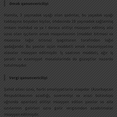
Əmək qanunvericiliyi
Hamilə, 3 yaşınadək uşağı olan qadınlar, bu yaşadək uşağı
təkbaşına böyüdən kişilər, öhdəsində 18 yaşınadək sağlamlıq
imkanı məhdud və ya I dərəcə əlilliyi müəyyən edilmiş ailə
üzvü olan işçilərin əmək müqaviləsinin (müddət bitməsi və
müəssisə ləğvi istisna) işəgötürən tərəfindən ləğvi
qadağandır. Bu şəxslər üçün müddətli əmək məzuniyyətinə
əlavələr müəyyən edilmişdir. İş saatının müddəti, ağır iş
şəraiti və ezamiyyət məsələlərində də güzəştlər nəzərdə
tutulmuşdur.
Vergi qanunvericiliyi
Şəhid ailəsi üzvü, hərbi əməliyyatlarla əlaqədar (Azərbaycan
Respublikasının azadlığı, suverenliyi və ərazi bütövlüyü
uğrunda aparılan) əlilliyi müəyyən edilən şəxslər və ailə
üzvlərinin gəlirləri üzrə gəlir vergisindən azadolmalar
müəyyən edilmişdir.