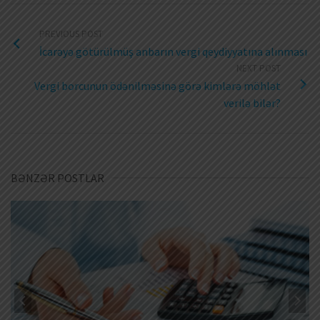
PREVIOUS POST
İcarəyə götürülmüş anbarın vergi qeydiyyatına alınması
NEXT POST
Vergi borcunun ödənilməsinə görə kimlərə möhlət
verilə bilər?
BƏNZƏR POSTLAR