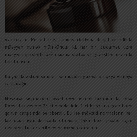
Azərbaycan Respublikası qanunvericiliyinə diqqət yetirdikdə
müəyyən etmək mümkündür ki, hər bir istiqamət üzrə
müəyyən şəxslərlə bağlı xüsusi status və güzəştlər nəzərdə
tutulmuşdur.
Bu yazıda aktual sahələri və müvafiq güzəştləri qeyd etməyə
çalışacağıq.
Mövzuya keçməzdən əvvəl qeyd etmək lazımdır ki, ölkə
Konstitusiyasının 25-ci maddəsinin 1-ci hissəsinə görə hamı
qanun qarşısında bərabərdir. Bu isə mövcud normaların hər
kəs üçün eyni dərəcədə olmasını, lakin bəzi şəxslər üçün
xüsusi statuslar verilməsinə maneə törətmir.