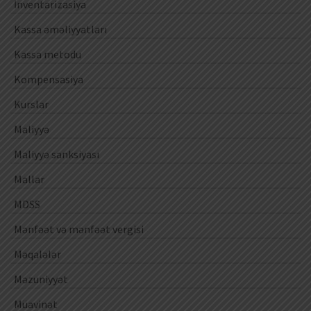
İnventarizasiya
Kassa əməliyyatları
Kassa metodu
Kompensasiya
Kurslar
Maliyyə
Maliyyə sanksiyası
Mallar
MDSS
Mənfəət və mənfəət vergisi
Məqalələr
Məzuniyyət
Müavinət