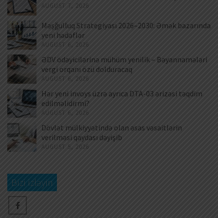
AUGUST 7, 2026
Məşğulluq Strategiyası 2026–2030: Əmək bazarında
yeni hədəflər
AUGUST 6, 2026
ƏDV ödəyicilərinə mühüm yenilik – Bəyannamələri
vergi orqanı özü dolduracaq
AUGUST 6, 2026
Hər yeni invoys üzrə ayrıca DTA-03 ərizəsi təqdim
edilməlidirmi?
AUGUST 6, 2026
Dövlət mülkiyyətində olan əsas vəsaitlərin
verilməsi qaydası dəyişib
AUGUST 5, 2026
Bizi izləyin