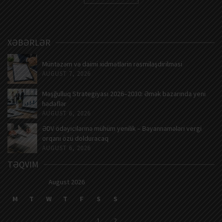
XƏBƏRLƏR
Müntəzəm və daimi xidmətlərin rəsmiləşdirilməsi
AUGUST 7, 2026
Məşğulluq Strategiyası 2026–2030: Əmək bazarında yeni
hədəflər
AUGUST 6, 2026
ƏDV ödəyicilərinə mühüm yenilik – Bəyannamələri vergi
orqanı özü dolduracaq
AUGUST 6, 2026
TƏQVIM
August 2026
M
T
W
T
F
S
S
1
2