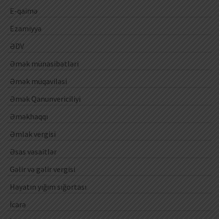
E-qaimə
Ezamiyyə
ƏDV
Əmək münasibətləri
Əmək müqaviləsi
Əmək Qanunvericiliyi
Əməkhaqqı
Əmlak vergisi
Əsas vəsaitlər
Gəlir və gəlir vergisi
Həyatın yığım sığortası
İcarə