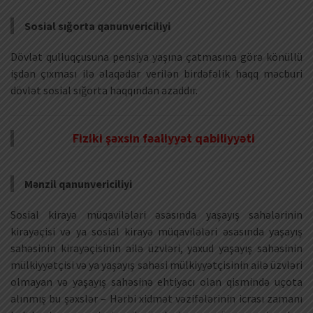
Sosial sığorta qanunvericiliyi
Dövlət qulluqçusuna pensiya yaşına çatmasına görə könüllü
işdən çıxması ilə əlaqədar verilən birdəfəlik haqq məcburi
dövlət sosial sığorta haqqından azaddır.
Fiziki şəxsin fəaliyyət qabiliyyəti
Mənzil qanunvericiliyi
Sosial kirayə müqavilələri əsasında yaşayış sahələrinin
kirayəçisi və ya sosial kirayə müqavilələri əsasında yaşayış
sahəsinin kirayəçisinin ailə üzvləri, yaxud yaşayış sahəsinin
mülkiyyətçisi və ya yaşayış sahəsi mülkiyyətçisinin ailə üzvləri
olmayan və yaşayış sahəsinə ehtiyacı olan qismində uçota
alınmış bu şəxslər – Hərbi xidmət vəzifələrinin icrası zamanı