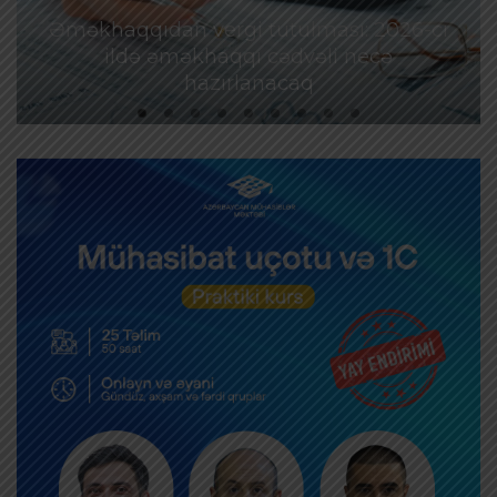
Əməkhaqqıdan vergi tutulması: 2026-cı
ildə əməkhaqqı cədvəli necə
hazırlanacaq