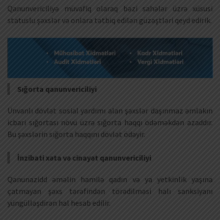
Qanunvericiliyə müvafiq olaraq bəzi sahələr üzrə xüsusi
statuslu şəxslər və onlara tətbiq edilən güzəştləri qeyd edirik.
Sığorta qanunvericiliyi
Ünvanlı dövlət sosial yardımı alan şəxslər daşınmaz əmlakın
icbari sığortası növü üzrə sığorta haqqı ödəməkdən azaddır.
Bu şəxslərin sığorta haqqını dövlət ödəyir.
İnzibati xəta və cinayət qanunvericiliyi
Qanunazidd əməlin hamilə qadın və ya yetkinlik yaşına
çatmayan şəxs tərəfindən törədilməsi halı sanksiyanı
yüngülləşdirən hal hesab edilir.