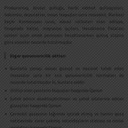
Prokurorluq, dövlət qulluğu, hərbi xidmət qulluqçuları,
hakimlər, deputatlar, insan hüquqları üzrə müvəkkil, Mərkəzi
Seçki Komissiyası üzvü, xüsusi rütbələri olan ədliyyə,
fövqəladə hallar, miqrasiya işçiləri, Hesablama Palatası
üzvləri üçün əmək pensiyası hesablanarkən qulluq stajına
görə əlavələr nəzərdə tutulmuşdur.
Digər qanunvericilik aktları
Bunlarla yanaşı xüsusi güzəşt və nəzarət tələb edən
məsələlər üzrə bir sıra qanunvericilik normaları da
nəzərdə tutulmuşdur ki, bunlara aiddir:
Əlilliyi olan şəxslərin hüquqları haqqında Qanun
Şəhid adının əbədiləşdirilməsi və şəhid ailələrinə edilən
güzəştlər haqqında Qanun
Çernobıl qəzasının ləğvində iştirak etmiş və həmin qəza
nəticəsində zərər çəkmiş vətəndaşların statusu və sosial
müdafiəsi haqqında Qanun