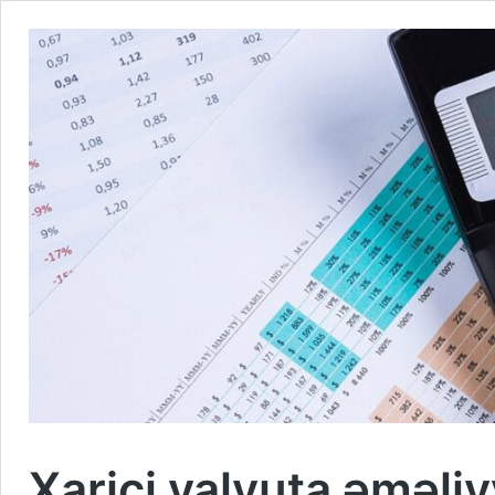
Xarici valyuta əməli