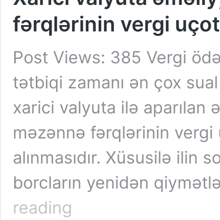
fərqlərinin vergi uço
Post Views: 385 Vergi ödəy
tətbiqi zamanı ən çox sua
xarici valyuta ilə aparıla
məzənnə fərqlərinin verg
alınmasıdır. Xüsusilə ilin 
borcların yenidən qiymətl
Xarici
reading
valyuta