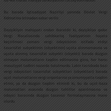
isə 400 manat maliyyə sanksiyasının tətbiq edilməsidir.
Bu barədə İqtisadiyyat Nazirliyi yanında Dövlət Vergi
Xidmətinə istinadən xəbər verilir.
Dəyişikliyin mahiyyəti ondan ibarətdir ki, dəyişikliyə qədər
Vergi Məcəlləsində sahibkarlıq fəaliyyətinin həyata
keçirilməsi zamanı vergi ödəyicisinin istifadə etdiyi
təsərrüfat subyektinin (obyektinin) uçota alınmamasına və
uçota alınmış təsərrüfat subyekti (obyekti) barədə düzgün
olmayan məlumatların təqdim edilməsinə görə, hər hansı
məsuliyyət tədbiri nəzərdə tutulmurdu. Lakin təcrübədə bəzi
vergi ödəyiciləri təsərrüfat subyektləri (obyektləri) barədə
uçot məlumatlarını vergi orqanlarına ya ümumiyyətlə təqdim
etmir, ya da düzgün təqdim etmirdi ki, bu da uçot-baza
məlumatları əsasında düzgün təhlillər aparılmasına və
ödəyici barəsində düzgün təsəvvür formalaşmasına mane
olurdu.