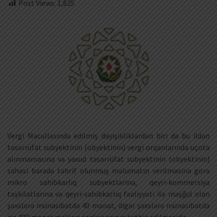
Post Views:
1,825
Vergi Məcəlləsində edilmiş dəyişikliklərdən biri də bu ildən
təsərrüfat subyektinin (obyektinin) vergi orqanlarında uçota
alınmamasına və yaxud təsərrüfat subyektinin (obyektinin)
sahəsi barədə təhrif olunmuş məlumatın verilməsinə görə
mikro sahibkarlıq subyektlərinə, qeyri-kommersiya
təşkilatlarına və qeyri-sahibkarlıq fəaliyyəti ilə məşğul olan
şəxslərə münasibətdə 40 manat, digər şəxslərə münasibətdə