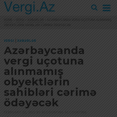
HOME
»
VERGI
»
XƏBƏRLƏR
»
AZƏRBAYCANDA VERGI UÇOTUNA ALINMAMIŞ
OBYEKTLƏRIN SAHIBLƏRI CƏRIMƏ ÖDƏYƏCƏK
|
VERGI
XƏBƏRLƏR
Azərbaycanda
vergi uçotuna
alınmamış
obyektlərin
sahibləri cərimə
ödəyəcək
FEBRUARY 22, 2022
BY
ACCOUNTING ACCOUNTING