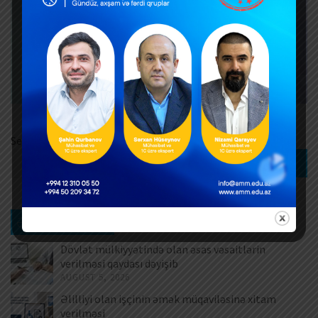
Search
Search
Ən son xəbərlər
Dövlət mülkiyyətində olan əsas vəsaitlərin
verilməsi qaydası dəyişib
AUGUST 5, 2026
Əlilliyi olan işçinin əmək müqaviləsinə xitam
verilməsi