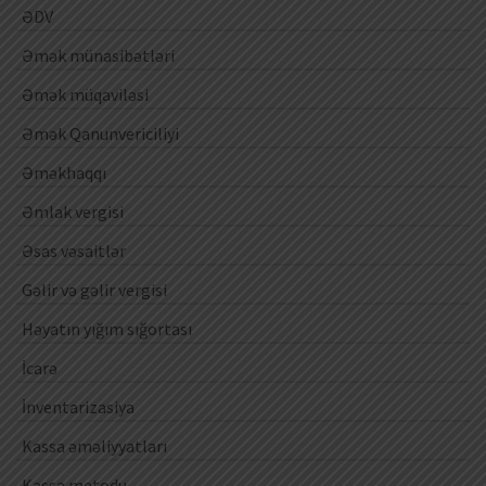
ƏDV
Əmək münasibətləri
Əmək müqaviləsi
Əmək Qanunvericiliyi
Əməkhaqqı
Əmlak vergisi
Əsas vəsaitlər
Gəlir və gəlir vergisi
Həyatın yığım sığortası
İcarə
İnventarizasiya
Kassa əməliyyatları
Kassa metodu