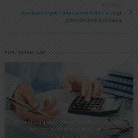
NEXT POST
Azərbaycana gətirilən ərzaq məhsullarına vergi
güzəştləri tətbiq olunacaq
BƏNZƏR POSTLAR
Əməkhaqqıdan vergi tutulması: 2026-cı
ildə əməkhaqqı cədvəli necə
hazırlanacaq