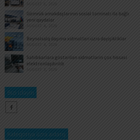
AUGUST 5, 2026
Gömrük əməkdaşlarının sosial təminatı ilə bağlı
yeni qaydalar
AUGUST 4, 2026
Beynəlxalq daşıma xidmətləri üzrə dəyişikliklər
AUGUST 4, 2026
Sahibkarlara göstərilən xidmətlərin çox hissəsi
elektronlaşdırılıb
AUGUST 3, 2026
Bizi izləyin
Kateqoriya üzrə axtarış