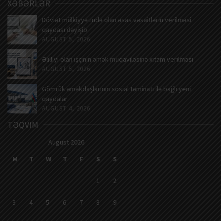
XƏBƏRLƏR
Dövlət mülkiyyətində olan əsas vəsaitlərin verilməsi
qaydası dəyişib
AUGUST 5, 2026
Əlilliyi olan işçinin əmək müqaviləsinə xitam verilməsi
AUGUST 5, 2026
Gömrük əməkdaşlarının sosial təminatı ilə bağlı yeni
qaydalar
AUGUST 4, 2026
TƏQVIM
August 2026
M
T
W
T
F
S
S
1
2
3
4
5
6
7
8
9