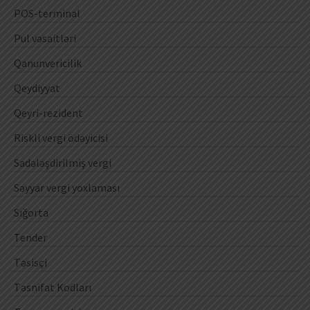
POS-terminal
Pul vəsaitləri
Qanunvericilik
Qeydiyyat
Qeyri-rezident
Riskli vergi ödəyicisi
Sadələşdirilmiş vergi
Səyyar vergi yoxlaması
Sığorta
Tender
Təsisçi
Təsnifat Kodları