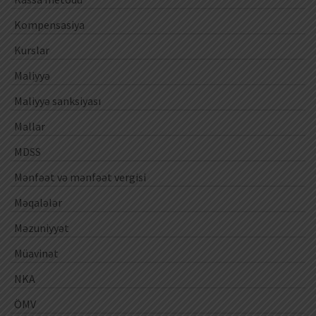
Kompensasiya
Kurslar
Maliyyə
Maliyyə sanksiyası
Mallar
MDSS
Mənfəət və mənfəət vergisi
Məqalələr
Məzuniyyət
Müavinət
NKA
ÖMV