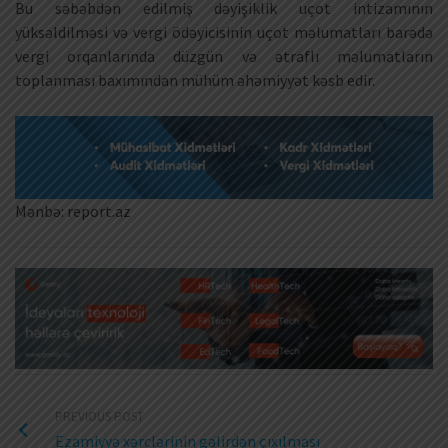
Bu səbəbdən edilmiş dəyişiklik uçot intizamının
yüksəldilməsi və vergi ödəyicisinin uçot məlumatları barədə
vergi orqanlarında düzgün və ətraflı məlumatların
toplanması baxımından mühüm əhəmiyyət kəsb edir.
Mənbə: report.az
PREVIOUS POST
Ezamiyyə xərclərinin gəlirdən çıxılması