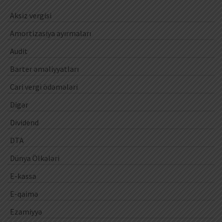
Aksiz vergisi
Amortizasiya ayırmaları
Audit
Barter əməliyyatları
Cari vergi ödəmələri
Digər
Dividend
DTA
Dünya Ölkələri
E-kassa
E-qaimə
Ezamiyyə