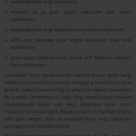
sadələşdirilmiş vergi ödəyiciləri;
mənfəət və ya gəlir vergisi ödəyiciləri olan mikro
sahibkarlar;
sadələşdirilmiş vergi ödəyiciləri olan mikro sahibkarlar;
ƏDV, eyni zamanda gəlir vergisi ödəyiciləri olan fərdi
sahibkarlar;
gəlir vergisi ödəyicisi olan, amma ƏDV ödəyicisi olmayan
fərdi sahibkarlar.
Göründüyü kimi, pandemiyanın təsirinə məruz qalan vergi
ödəyiciləri müxtəlif formalarda fəaliyyət göstərirlər və buna
görə də onların hesabatlılığı və vergilərin ödənişi məsələləri
də fərqlidir. Pandemiya ilə bağlı Vergi Məcəlləsində ediləcək
dəyişikliklərdə bütün növ vergi ödəyiciləri üçün zəruri
məsələlər öz həllini tapıb. Başqa sözlə, həm mənfəət vergisi,
həm gəlir vergisi, həm də sadələşdirilmiş vergi ödəyiciləri
üçün güzəştlər nəzərdə tutulub.
Dəyişikliklərdəki maraqlı məqamlardan biri də budur ki,