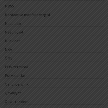
MDSS
Mənfəət və mənfəət vergisi
Məqalələr
Məzuniyyət
Müavinət
NKA
ÖMV
POS-terminal
Pul vəsaitləri
Qanunvericilik
Qeydiyyat
Qeyri-rezident