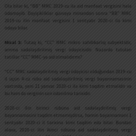
Ola bilər ki, “BB” MMC 2019-cu ilə aid mənfəət vergisini hələ
ödəməyib. Dəyişikliklər qüvvəyə minəndən sonra “BB” MMC
2019-cu ilin mənfəət vergisini 1 sentyabr 2020-ci ilə kimi
ödəyə bilər.
Misal 3:
Tutaq ki, “CC” MMC mikro sahibkarlıq subyektidir,
amma sadələşdirilmiş vergi ödəyicisidir. Nəzərdə tutulan
tətillər “CC” MMC-yə aid olmalıdırmı?
“CC” MMC sadələşdirilmiş vergi ödəyicisi olduğundan 2019-cu
il üçün 4-cü rübə aid sadələşdirilmiş vergi bəyannaməsinin
vaxtında, yəni 21 yanvar 2020-ci ilə kimi təqdim etməlidir və
bu həm də verginin son ödənilmə tarixidir.
2020-ci ilin birinci rübünə aid sadələşdirilmiş vergi
bəyannaməsini təqdim etməmişdirsə, həmin bəyannaməni 1
sentyabr 2020-ci il tarixinə kimi təqdim edə bilər. Bundan
əlavə, 2020-ci ilin ikinci rübünə aid sadələşdirilmiş vergi