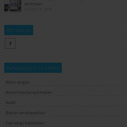
verilməsi
AUGUST 5, 2026
Bizi izləyin
Kateqoriya üzrə axtarış
Aksiz vergisi
Amortizasiya ayırmaları
Audit
Barter əməliyyatları
Cari vergi ödəmələri