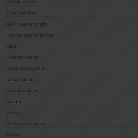
Əmlak vergisi
Əsas vəsaitlər
Gəlir və gəlir vergisi
Həyatın yığım sığortası
İcarə
İnventarizasiya
Kassa əməliyyatları
Kassa metodu
Kompensasiya
Kurslar
Maliyyə
Maliyyə sanksiyası
Mallar