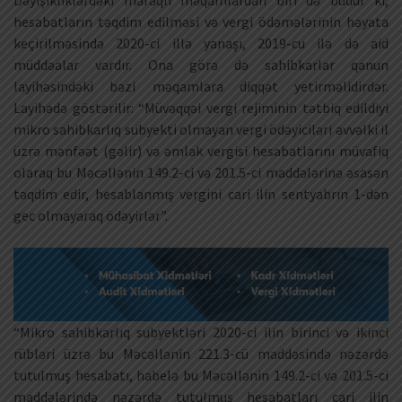
hesabatların təqdim edilməsi və vergi ödəmələrinin həyata
keçirilməsində 2020-ci illə yanaşı, 2019-cu ilə də aid
müddəalar vardır. Ona görə də sahibkarlar qanun
layihəsindəki bəzi məqamlara diqqət yetirməlidirdər.
Layihədə göstərilir: “Müvəqqəi vergi rejiminin tətbiq edildiyi
mikro sahibkarlıq subyekti olmayan vergi ödəyiciləri əvvəlki il
üzrə mənfəət (gəlir) və əmlak vergisi hesabatlarını müvafiq
olaraq bu Məcəllənin 149.2-ci və 201.5-ci maddələrinə əsasən
təqdim edir, hesablanmış vergini cari ilin sentyabrın 1-dən
gec olmayaraq ödəyirlər”.
“Mikro sahibkarlıq subyektləri 2020-ci ilin birinci və ikinci
rübləri üzrə bu Məcəllənin 221.3-cü maddəsində nəzərdə
tutulmuş hesabatı, habelə bu Məcəllənin 149.2-ci və 201.5-ci
maddələrində nəzərdə tutulmuş hesabatları cari ilin