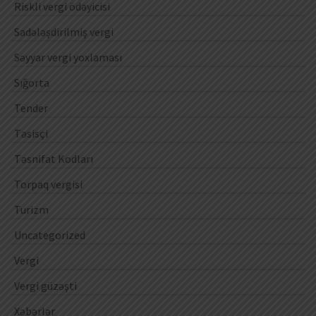
Riskli vergi ödəyicisi
Sadələşdirilmiş vergi
Səyyar vergi yoxlaması
Sığorta
Tender
Təsisçi
Təsnifat Kodları
Torpaq vergisi
Turizm
Uncategorized
Vergi
Vergi güzəşti
Xəbərlər