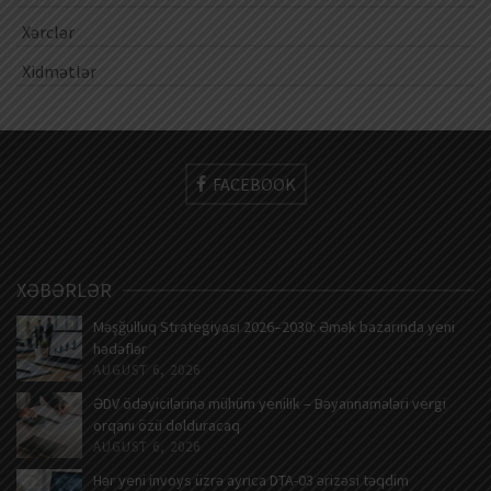
Xərclər
Xidmətlər
FACEBOOK
XƏBƏRLƏR
Məşğulluq Strategiyası 2026–2030: Əmək bazarında yeni
hədəflər
AUGUST 6, 2026
ƏDV ödəyicilərinə mühüm yenilik – Bəyannamələri vergi
orqanı özü dolduracaq
AUGUST 6, 2026
Hər yeni invoys üzrə ayrıca DTA-03 ərizəsi təqdim