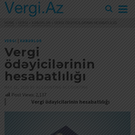
HOME
»
VERGI
»
XƏBƏRLƏR
»
VERGI ÖDƏYICILƏRININ HESABATLILIĞI
|
VERGI
XƏBƏRLƏR
Vergi
ödəyicilərinin
hesabatlılığı
MAY 21, 2020
BY
ACCOUNTING ACCOUNTING
Post Views:
2,137
Vergi ödəyicilərinin hesabatlılığı