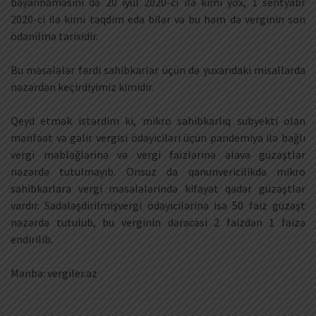
bəyannaməsini də 20 iyul 2020-ci ilə kimi yox, 1 sentyabr
2020-ci ilə kimi təqdim edə bilər və bu həm də verginin son
ödənilmə tarixidir.
Bu məsələlər fərdi sahibkarlar üçün də yuxarıdakı misallarda
nəzərdən keçirdiyimiz kimidir.
Qeyd etmək istərdim ki, mikro sahibkarlıq subyekti olan
mənfəət və gəlir vergisi ödəyiciləri üçün pandemiya ilə bağlı
vergi məbləğlərinə və vergi faizlərinə əlavə güzəştlər
nəzərdə tutulmayıb. Onsuz da qanunvericilikdə mikro
sahibkarlara vergi məsələlərində kifayət qədər güzəştlər
vardır. Sadələşdirilmişvergi ödəyicilərinə isə 50 faiz güzəşt
nəzərdə tutulub, bu verginin dərəcəsi 2 faizdən 1 faizə
endirilib.
Mənbə: vergiler.az