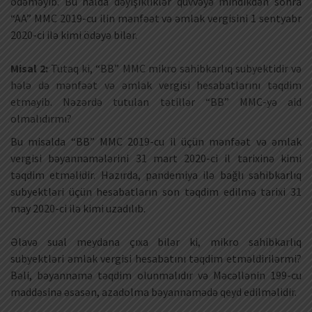
ödəməyib. Bu halda dəyişikliklər qüvvəyə mindikdən sonra
“AA” MMC 2019-cu ilin mənfəət və əmlak vergisini 1 sentyabr
2020-ci ilə kimi ödəyə bilər.
Misal 2:
Tutaq ki, “BB” MMC mikro sahibkarlıq subyektidir və
hələ də mənfəət və əmlak vergisi hesabatlarını təqdim
etməyib. Nəzərdə tutulan tətillər “BB” MMC-yə aid
olmalıdırmı?
Bu misalda “BB” MMC 2019-cu il üçün mənfəət və əmlak
vergisi bəyannamələrini 31 mart 2020-ci il tarixinə kimi
təqdim etməlidir. Hazırda, pandemiya ilə bağlı sahibkarlıq
subyektləri üçün hesabatların son təqdim edilmə tarixi 31
may 2020-ci ilə kimi uzadılıb.
Əlavə sual meydana çıxa bilər ki, mikro sahibkarlıq
subyektləri əmlak vergisi hesabatını təqdim etməldirilərmi?
Bəli, bəyannamə təqdim olunmalıdır və Məcəllənin 199-cu
maddəsinə əsasən, azadolma bəyannamədə qeyd edilməlidir.