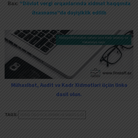
Bax:
“Dövlət vergi orqanlarında xidmət haqqında
Əsasnamə”də dəyişiklik edilib
Mühasibat, Audit və Kadr Xidmətləri üçün linkə
daxil olun.
TAGS:
VERGI ÖDƏYICILƏRININ HESABATLILIĞI