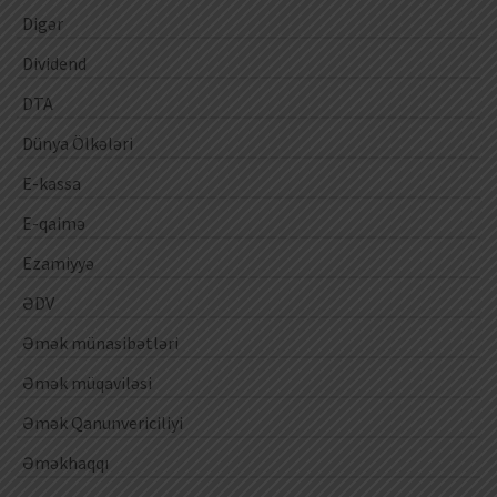
Digər
Dividend
DTA
Dünya Ölkələri
E-kassa
E-qaimə
Ezamiyyə
ƏDV
Əmək münasibətləri
Əmək müqaviləsi
Əmək Qanunvericiliyi
Əməkhaqqı