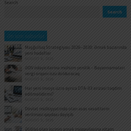
Search
Search
Ən son xəbərlər
Məşğulluq Strategiyası 2026–2030: Əmək bazarında
yeni hədəflər
AUGUST 6, 2026
ƏDV ödəyicilərinə mühüm yenilik – Bəyannamələri
vergi orqanı özü dolduracaq
AUGUST 6, 2026
Hər yeni invoys üzrə ayrıca DTA-03 ərizəsi təqdim
edilməlidirmi?
AUGUST 6, 2026
Dövlət mülkiyyətində olan əsas vəsaitlərin
verilməsi qaydası dəyişib
AUGUST 5, 2026
Əlilliyi olan işçinin əmək müqaviləsinə xitam