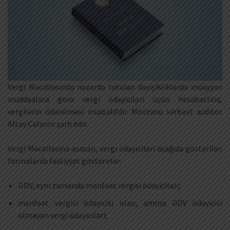
Vergi Məcəlləsində nəzərdə tutulan dəyişikliklərdə müəyyən
müddəalara görə vergi ödəyiciləri üçün hesabatlılıq,
vergilərin ödənilməsi müxtəlifdir. Mövzunu sərbəst auditor
Altay Cəfərov şərh edir.
Vergi Məcəlləsinə əsasən, vergi ödəyiciləri aşağıda göstərilən
formalarda fəaliyyət göstərirlər:
ƏDV, eyni zamanda mənfəət vergisi ödəyiciləri;
mənfəət vergisi ödəyicisi olan, amma ƏDV ödəyicisi
olmayan vergi ödəyiciləri;