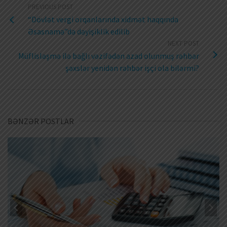
PREVIOUS POST
“Dövlət vergi orqanlarında xidmət haqqında
Əsasnamə”də dəyişiklik edilib
NEXT POST
Müflisləşmə ilə bağlı vəzifədən azad olunmuş rəhbər
şəxslər yenidən rəhbər işçi ola bilərmi?
BƏNZƏR POSTLAR