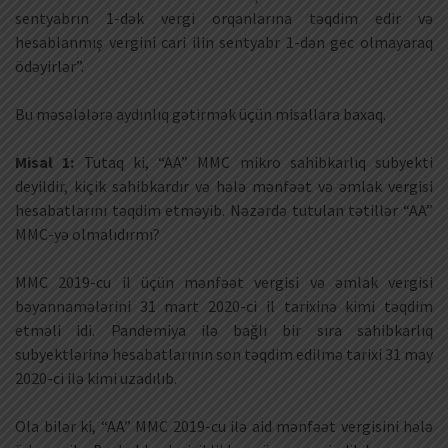
sentyabrın 1-dək vergi orqanlarına təqdim edir və
hesablanmış vergini cari ilin sentyabr 1-dən gec olmayaraq
ödəyirlər”.
Bu məsələlərə aydınlıq gətirmək üçün misallara baxaq.
Misal 1:
Tutaq ki, “AA” MMC mikro sahibkarlıq subyekti
deyildir, kiçik sahibkardır və hələ mənfəət və əmlak vergisi
hesabatlarını təqdim etməyib. Nəzərdə tutulan tətillər “AA”
MMC-yə olmalıdırmı?
MMC 2019-cu il üçün mənfəət vergisi və əmlak vergisi
bəyannamələrini 31 mart 2020-ci il tarixinə kimi təqdim
etməli idi. Pandemiya ilə bağlı bir sıra sahibkarlıq
subyektlərinə hesabatlarının son təqdim edilmə tarixi 31 may
2020-ci ilə kimi uzadılıb.
Ola bilər ki, “AA” MMC 2019-cu ilə aid mənfəət vergisini hələ