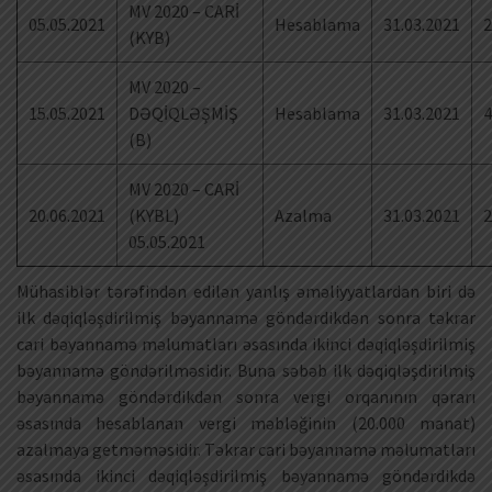
MV 2020 – CARİ
05.05.2021
Hesablama
31.03.2021
2
(KYB)
MV 2020 –
15.05.2021
DƏQİQLƏŞMİŞ
Hesablama
31.03.2021
4
(B)
MV 2020 – CARİ
20.06.2021
(KYBL)
Azalma
31.03.2021
2
05.05.2021
Mühasiblər tərəfindən edilən yanlış əməliyyatlardan biri də
ilk dəqiqləşdirilmiş bəyannamə göndərdikdən sonra təkrar
cari bəyannamə məlumatları əsasında ikinci dəqiqləşdirilmiş
bəyannamə göndərilməsidir. Buna səbəb ilk dəqiqləşdirilmiş
bəyannamə göndərdikdən sonra vergi orqanının qərarı
əsasında hesablanan vergi məbləğinin (20.000 manat)
azalmaya getməməsidir. Təkrar cari bəyannamə məlumatları
əsasında ikinci dəqiqləşdirilmiş bəyannamə göndərdikdə