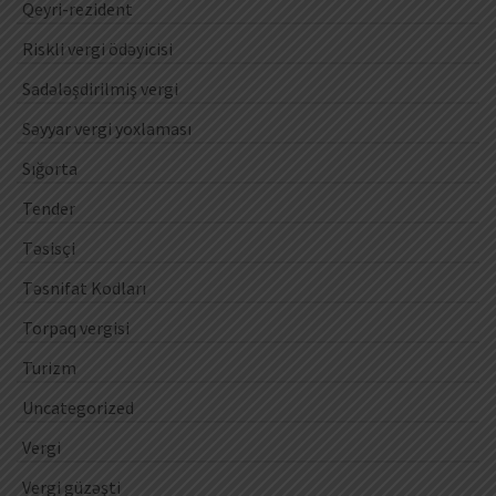
Qeyri-rezident
Riskli vergi ödəyicisi
Sadələşdirilmiş vergi
Səyyar vergi yoxlaması
Sığorta
Tender
Təsisçi
Təsnifat Kodları
Torpaq vergisi
Turizm
Uncategorized
Vergi
Vergi güzəşti