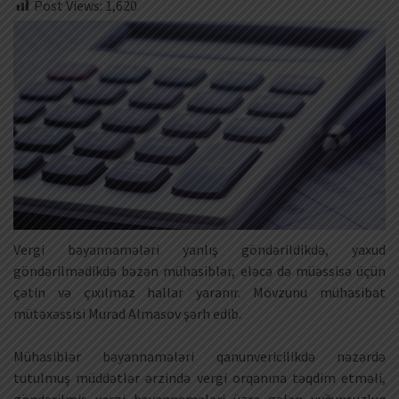
Post Views:
1,620
Vergi bəyannamələri yanlış göndərildikdə, yaxud
göndərilmədikdə bəzən mühasiblər, eləcə də müəssisə üçün
çətin və çıxılmaz hallar yaranır. Mövzunu mühasibat
mütəxəssisi Murad Almasov şərh edib.
Mühasiblər bəyannamələri qanunvericilikdə nəzərdə
tutulmuş müddətlər ərzində vergi orqanına təqdim etməli,