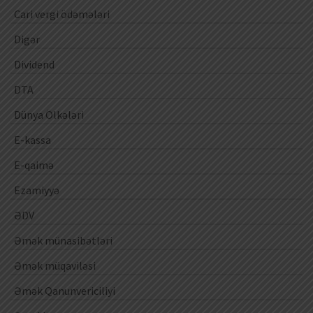
Cari vergi ödəmələri
Digər
Dividend
DTA
Dünya Ölkələri
E-kassa
E-qaimə
Ezamiyyə
ƏDV
Əmək münasibətləri
Əmək müqaviləsi
Əmək Qanunvericiliyi