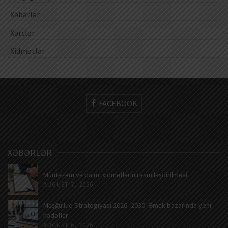
Xəbərlər
Xərclər
Xidmətlər
FACEBOOK
XƏBƏRLƏR
Müntəzəm və daimi xidmətlərin rəsmiləşdirilməsi
AUGUST 7, 2026
Məşğulluq Strategiyası 2026–2030: Əmək bazarında yeni
hədəflər
AUGUST 6, 2026