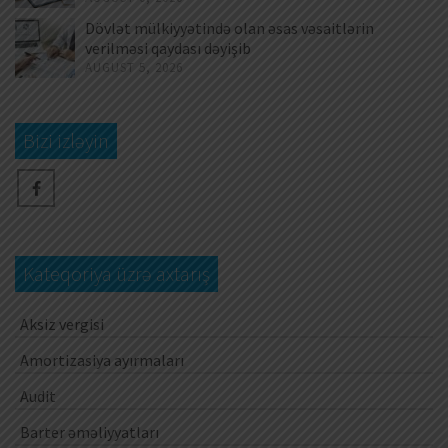
Dövlət mülkiyyətində olan əsas vəsaitlərin
verilməsi qaydası dəyişib
AUGUST 5, 2026
Bizi izləyin
Kateqoriya üzrə axtarış
Aksiz vergisi
Amortizasiya ayırmaları
Audit
Barter əməliyyatları