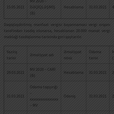
MV 2020 –
15.05.2021
DƏQİQLƏŞMİŞ
Hesablama
31.03.2021
4
(B)
Dəqiqləşdirilmiş mənfəət vergisi bəyannaməsi vergi orqanı
tərəfindən təsdiq olunarsa, hesablanan 20.000 manat vergi
məbləği təsdiqlənmə tarixində geri qaytarılır.
Yazılış
Əməliyyat
Ödəmə
M
Əməliyyat adı
tarixi
növü
tarixi
(
MV 2020 – CARİ
29.03.2021
Hesablama
31.03.2021
2
(B)
Ödəmə tapşırığı
–
31.03.2021
Ödəniş
31.03.2021
2
xxxxxxxxxxxxxxxx
– MV