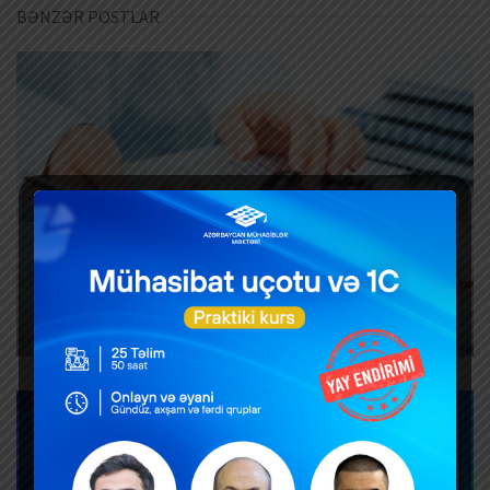
BƏNZƏR POSTLAR
Əməkhaqqıdan vergi tutulması: 2026-cı
ildə əməkhaqqı cədvəli necə
hazırlanacaq