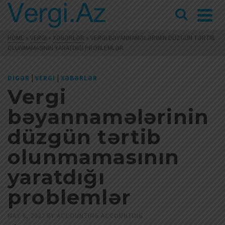
HOME
»
VERGI
»
XƏBƏRLƏR
»
VERGI BƏYANNAMƏLƏRININ DÜZGÜN TƏRTIB
OLUNMAMASININ YARATDIĞI PROBLEMLƏR
|
|
DIGƏR
VERGI
XƏBƏRLƏR
Vergi
bəyannamələrinin
düzgün tərtib
olunmamasının
yaratdığı
problemlər
MAY 6, 2022
BY
ACCOUNTING ACCOUNTING