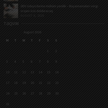
ƏDV ödəyicilərinə mühüm yenilik – Bəyannamələri vergi
orqanı özü dolduracaq
AUGUST 6, 2026
TƏQVIM
August 2026
M
T
W
T
F
S
S
1
2
3
4
5
6
7
8
9
10
11
12
13
14
15
16
17
18
19
20
21
22
23
24
25
26
27
28
29
30
31