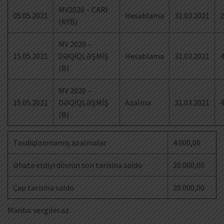
MV2020 – CARİ
05.05.2021
Hesablama
31.03.2021
2
(KYB)
MV 2020 –
15.05.2021
DƏQİQLƏŞMİŞ
Hesablama
31.03.2021
4
(B)
MV 2020 –
15.05.2021
DƏQİQLƏŞMİŞ
Azalma
31.03.2021
4
(B)
Təsdiqlənməmiş azalmalar
4.000,00
Əhatə etdiyi dövrün son tarixinə saldo
20.000,00
Çap tarixinə saldo
20.000,00
Mənbə: vergiler.az