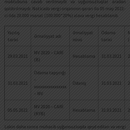
məktubuna cavab verilməyib və uyğunsuzluqlar aradan
qaldırılmayıb. Nəticədə vergi orqanının qərarı ilə 05 may 2021-
ci ildə 20.000 manat (100.000*20%) əlavə vergi hesablanıb.
Yazılış
Əməliyyat
Ödəmə
M
Əməliyyat adı
tarixi
növü
tarixi
(
MV 2020 – CARİ
29.03.2021
Hesablama
31.03.2021
2
(B)
Ödəmə tapşırığı
–
31.03.2021
Ödəniş
31.03.2021
2
xxxxxxxxxxxxxxxx
– MV
MV 2020 – CARİ
05.05.2021
Hesablama
31.03.2021
2
(KYB)
Lakin daha sonra mühasib uyğunsuzluqda qeyd edilən və vergi