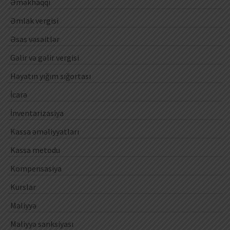
Əməkhaqqı
Əmlak vergisi
Əsas vəsaitlər
Gəlir və gəlir vergisi
Həyatın yığım sığortası
İcarə
İnventarizasiya
Kassa əməliyyatları
Kassa metodu
Kompensasiya
Kurslar
Maliyyə
Maliyyə sanksiyası