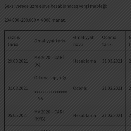
Şəxsi vərəqə üzrə əlavə hesablanacaq vergi məbləği:
204.000-200.000 = 4.000 manat.
Yazılış
Əməliyyat
Ödəmə
M
Əməliyyat tarixi
tarixi
növü
tarixi
(
MV 2020 – CARİ
29.03.2021
Hesablama
31.03.2021
2
(B)
Ödəmə tapşırığı
–
31.03.2021
Ödəniş
31.03.2021
2
xxxxxxxxxxxxxxxx
– MV
MV 2020 – CARİ
05.05.2021
Hesablama
31.03.2021
2
(KYB)