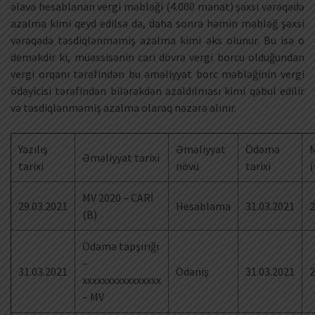
əlavə hesablanan vergi məbləği (4.000 manat) şəxsi vərəqədə
azalma kimi qeyd edilsə də, daha sonra həmin məbləğ şəxsi
vərəqədə təsdiqlənməmiş azalma kimi əks olunur. Bu isə o
deməkdir ki, müəssisənin cari dövrə vergi borcu olduğundan
vergi orqanı tərəfindən bu əməliyyat borc məbləğinin vergi
ödəyicisi tərəfindən bilərəkdən azaldılması kimi qəbul edilir
və təsdiqlənməmiş azalma olaraq nəzərə alınır.
Yazılış
Əməliyyat
Ödəmə
M
Əməliyyat tarixi
tarixi
növü
tarixi
(
MV 2020 – CARİ
29.03.2021
Hesablama
31.03.2021
2
(B)
Ödəmə tapşırığı
–
31.03.2021
Ödəniş
31.03.2021
2
xxxxxxxxxxxxxxxx
– MV