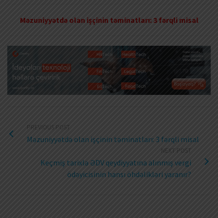
Məzuniyyətdə olan işçinin təminatları: 3 fərqli misal
PREVIOUS POST
Məzuniyyətdə olan işçinin təminatları: 3 fərqli misal
NEXT POST
Keçmiş tarixlə ƏDV qeydiyyatına alınmış vergi
ödəyicisinin hansı öhdəlikləri yaranır?