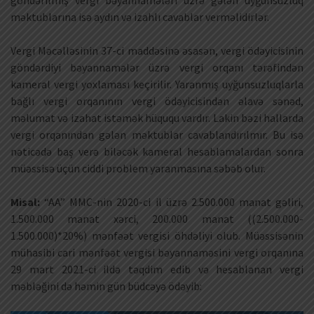
göndərilmiş vergi bəyannamələri üzrə gələn uyğunsuzluq
məktublarına isə aydın və izahlı cavablar verməlidirlər.
Vergi Məcəlləsinin 37-ci maddəsinə əsasən, vergi ödəyicisinin
göndərdiyi bəyannamələr üzrə vergi orqanı tərəfindən
kameral vergi yoxlaması keçirilir. Yaranmış uyğunsuzluqlarla
bağlı vergi orqanının vergi ödəyicisindən əlavə sənəd,
məlumat və izahat istəmək hüququ vardır. Lakin bəzi hallarda
vergi orqanından gələn məktublar cavablandırılmır. Bu isə
nəticədə baş verə biləcək kameral hesablamalardan sonra
müəssisə üçün ciddi problem yaranmasına səbəb olur.
Misal:
“AA” MMC-nin 2020-ci il üzrə 2.500.000 manat gəliri,
1.500.000 manat xərci, 200.000 manat ((2.500.000-
1.500.000)*20%) mənfəət vergisi öhdəliyi olub. Müəssisənin
mühasibi cari mənfəət vergisi bəyannaməsini vergi orqanına
29 mart 2021-ci ildə təqdim edib və hesablanan vergi
məbləğini də həmin gün büdcəyə ödəyib: