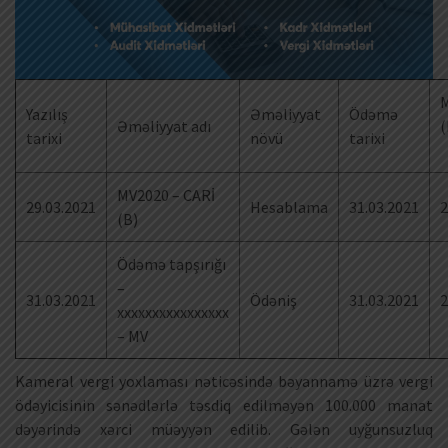
M
Yazılış
Əməliyyat
Ödəmə
Əməliyyat adı
(
tarixi
növü
tarixi
MV2020 – CARİ
29.03.2021
Hesablama
31.03.2021
2
(B)
Ödəmə tapşırığı
–
31.03.2021
Ödəniş
31.03.2021
2
xxxxxxxxxxxxxxxx
– MV
Kameral vergi yoxlaması nəticəsində bəyannamə üzrə vergi
ödəyicisinin sənədlərlə təsdiq edilməyən 100.000 manat
dəyərində xərci müəyyən edilib. Gələn uyğunsuzluq