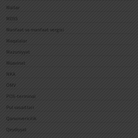
Mallar
MDSS
Mənfəət və mənfəət vergisi
Məqalələr
Məzuniyyət
Müavinət
NKA
ÖMV
POS-terminal
Pul vəsaitləri
Qanunvericilik
Qeydiyyat