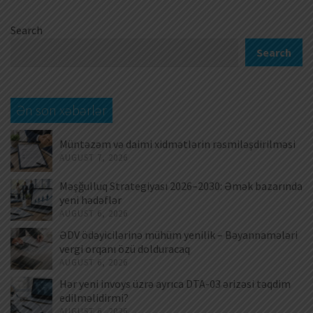
Search
Search
Ən son xəbərlər
Müntəzəm və daimi xidmətlərin rəsmiləşdirilməsi
AUGUST 7, 2026
Məşğulluq Strategiyası 2026–2030: Əmək bazarında
yeni hədəflər
AUGUST 6, 2026
ƏDV ödəyicilərinə mühüm yenilik – Bəyannamələri
vergi orqanı özü dolduracaq
AUGUST 6, 2026
Hər yeni invoys üzrə ayrıca DTA-03 ərizəsi təqdim
edilməlidirmi?
AUGUST 6, 2026