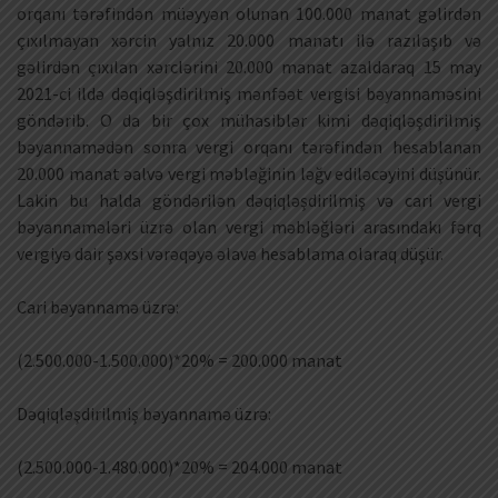
orqanı tərəfindən müəyyən olunan 100.000 manat gəlirdən
çıxılmayan xərcin yalnız 20.000 manatı ilə razılaşıb və
gəlirdən çıxılan xərclərini 20.000 manat azaldaraq 15 may
2021-ci ildə dəqiqləşdirilmiş mənfəət vergisi bəyannaməsini
göndərib. O da bir çox mühasiblər kimi dəqiqləşdirilmiş
bəyannamədən sonra vergi orqanı tərəfindən hesablanan
20.000 manat əalvə vergi məbləğinin ləğv ediləcəyini düşünür.
Lakin bu halda göndərilən dəqiqləşdirilmiş və cari vergi
bəyannamələri üzrə olan vergi məbləğləri arasındakı fərq
vergiyə dair şəxsi vərəqəyə əlavə hesablama olaraq düşür.
Cari bəyannamə üzrə:
(2.500.000-1.500.000)*20% = 200.000 manat
Dəqiqləşdirilmiş bəyannamə üzrə:
(2.500.000-1.480.000)*20% = 204.000 manat