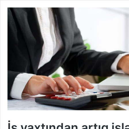
İş vaxtından artıq işl