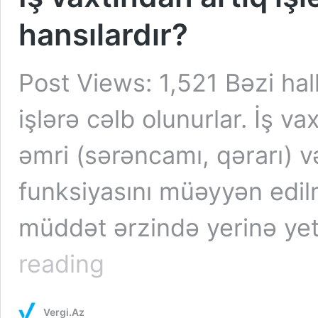
hansılardır?
Post Views: 1,521 Bəzi hall
işlərə cəlb olunurlar. İş va
əmri (sərəncamı, qərarı) və 
funksiyasını müəyyən edilm
müddət ərzində yerinə yeti
İş
reading
vaxtından
artıq
işləməyə
Vergi.Az
yol