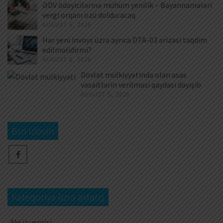
ƏDV ödəyicilərinə mühüm yenilik – Bəyannamələri
vergi orqanı özü dolduracaq
AUGUST 6, 2026
Hər yeni invoys üzrə ayrıca DTA-03 ərizəsi təqdim
edilməlidirmi?
AUGUST 6, 2026
Dövlət mülkiyyətində olan əsas
vəsaitlərin verilməsi qaydası dəyişib
AUGUST 5, 2026
Bizi izləyin
Kateqoriya üzrə axtarış
Aksiz vergisi