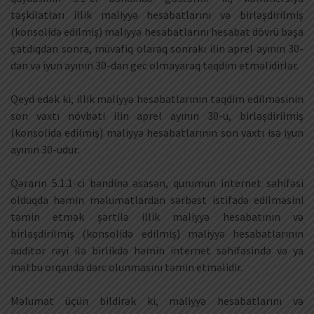
təşkilatları illik maliyyə hesabatlarını və birləşdirilmiş
(konsolidə edilmiş) maliyyə hesabatlarını hesabat dövrü başa
çatdıqdan sonra, müvafiq olaraq sonrakı ilin aprel ayının 30-
dan və iyun ayının 30-dan gec olmayaraq təqdim etməlidirlər.
Qeyd edək ki, illik maliyyə hesabatlarının təqdim edilməsinin
son vaxtı növbəti ilin aprel ayının 30-u, birləşdirilmiş
(konsolidə edilmiş) maliyyə hesabatlarının son vaxtı isə iyun
ayının 30-udur.
Qərarın 5.1.1-ci bəndinə əsasən, qurumun internet səhifəsi
olduqda həmin məlumatlardan sərbəst istifadə edilməsini
təmin etmək şərtilə illik maliyyə hesabatının və
birləşdirilmiş (konsolidə edilmiş) maliyyə hesabatlarının
auditor rəyi ilə birlikdə həmin internet səhifəsində və ya
mətbu orqanda dərc olunmasını təmin etməlidir.
Məlumat üçün bildirək ki, maliyyə hesabatlarını və