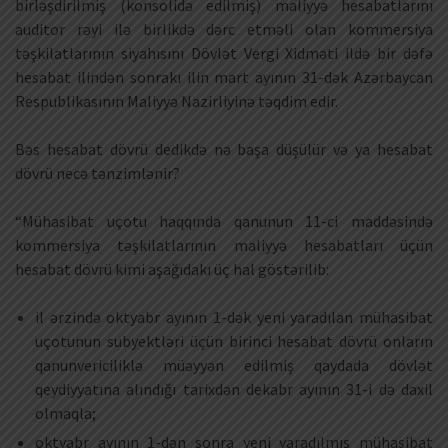
birləşdirilmiş (konsolidə edilmiş) maliyyə hesabatlarını
auditor rəyi ilə birlikdə dərc etməli olan kommersiya
təşkilatlarının siyahısını Dövlət Vergi Xidməti ildə bir dəfə
hesabat ilindən sonrakı ilin mart ayının 31-dək Azərbaycan
Respublikasının Maliyyə Nazirliyinə təqdim edir.
Bəs hesabat dövrü dedikdə nə başa düşülür və ya hesabat
dövrü necə tənzimlənir?
“Mühasibat uçotu haqqında qanunun 11-ci maddəsində
kommersiya təşkilatlarının maliyyə hesabatları üçün
hesabat dövrü kimi aşağıdakı üç hal göstərilib:
il ərzində oktyabr ayının 1-dək yeni yaradılan mühasibat
uçotunun subyektləri üçün birinci hesabat dövrü onların
qanunvericiliklə müəyyən edilmiş qaydada dövlət
qeydiyyatına alındığı tarixdən dekabr ayının 31-i də daxil
olmaqla;
oktyabr ayının 1-dən sonra yeni yaradılmış mühasibat