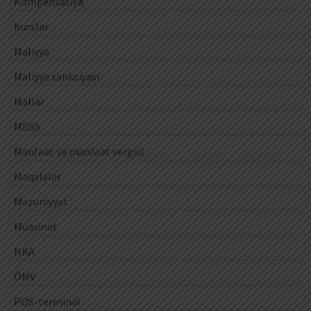
Kompensasiya
Kurslar
Maliyyə
Maliyyə sanksiyası
Mallar
MDSS
Mənfəət və mənfəət vergisi
Məqalələr
Məzuniyyət
Müavinət
NKA
ÖMV
POS-terminal