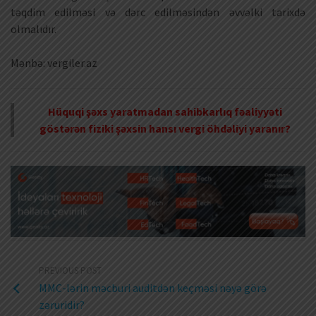
təqdim edilməsi və dərc edilməsindən əvvəlki tarixdə
olmalıdır.
Mənbə: vergiler.az
Hüquqi şəxs yaratmadan sahibkarlıq fəaliyyəti
göstərən fiziki şəxsin hansı vergi öhdəliyi yaranır?
PREVIOUS POST
MMC-lərin məcburi auditdən keçməsi nəyə görə
zəruridir?