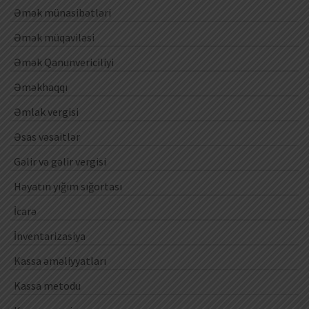
Əmək münasibətləri
Əmək müqaviləsi
Əmək Qanunvericiliyi
Əməkhaqqı
Əmlak vergisi
Əsas vəsaitlər
Gəlir və gəlir vergisi
Həyatın yığım sığortası
İcarə
İnventarizasiya
Kassa əməliyyatları
Kassa metodu