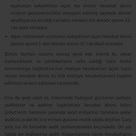
uçotunun subyektləri üçün isə birinci hesabat dövrü
onların qanunvericiliklə müəyyən edilmiş qaydada dövlət
qeydiyyatına alındığı tarixdən növbəti ilin dekabr ayının 31-
i də daxil olmaqla;
digər mühasibat uçotunun subyektləri üçün hesabat dövrü
yanvar ayının 1-dən dekabr ayının 31-i də daxil olmaqla.
Bütün bunları nəzərə alaraq qeyd edə bilərik ki, əksər
mühasiblərin və sahibkarların səhv saldığı tarix məhz
kommersiya təşkilatlarının maliyyə hesabatları üçün təyin
ounan hesabat dövrü ilə illik maliyyə hesabatlarının təqdim
edilməsi və dərc edilməsi tarixləridir.
Onu da qedy edək ki, ölkəmizdə fəaliyyət göstərən sərbəst
auditorlar və auditor təşkilatları hesabat dövrü bitən
şirkətlərin hamısını yuxarıda qeyd etdiyimiz tarixlərə qədər
auditini praktiki icra etmək gücünə malik sayda deyillər. Çıxış
yolu isə ilk fürsətdə audit yoxlamasından keçməkdir. Ən pis
halda isə bağlanmış audit müqaviləsinin tarixi hesabatların