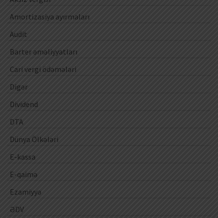
Amortizasiya ayırmaları
Audit
Barter əməliyyatları
Cari vergi ödəmələri
Digər
Dividend
DTA
Dünya Ölkələri
E-kassa
E-qaimə
Ezamiyyə
ƏDV