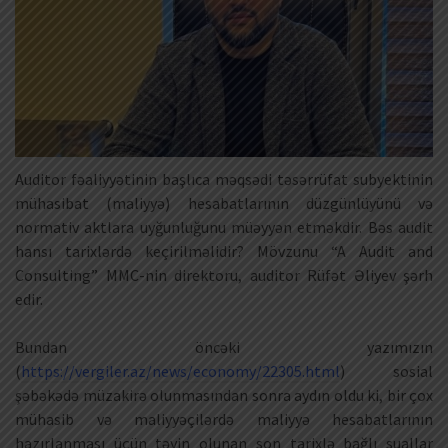
Auditor fəaliyyətinin başlıca məqsədi təsərrüfat subyektinin
mühasibat (maliyyə) hesabatlarının düzgünlüyünü və
normativ aktlara uyğunluğunu müəyyən etməkdir. Bəs audit
hansı tarixlərdə keçirilməlidir? Mövzunu “A Audit and
Consulting” MMC-nin direktoru, auditor Rüfət Əliyev şərh
edir.
Bundan öncəki yazımızın
(
https://vergiler.az/news/economy/22305.html
) sosial
şəbəkədə müzakirə olunmasından sonra aydın oldu ki, bir çox
mühasib və maliyyəçilərdə maliyyə hesabatlarının
hazırlanması üçün təyin olunan son tarixlə bağlı suallar