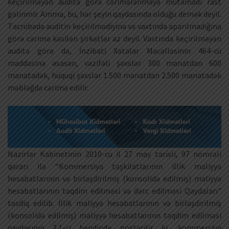
keçirilməyən auditə görə cərimələnməyə mütəmadi rast
gəlinmir. Amma, bu, hər şeyin qaydasında olduğu demək deyil.
Təcrübədə auditin keçirilmədiyinə və vaxtında aparılmadığına
görə cərimə kəsilən şirkətlər az deyil. Vaxtında keçirilməyən
auditə görə də, İnzibati Xətalar Məcəlləsinin 464-cü
maddəsinə əsasən, vəzifəli şəxslər 300 manatdan 600
manatadək, hüquqi şəxslər 1.500 manatdan 2.500 manatadək
məbləğdə cərimə edilir.
Nazirlər Kabinetinin 2010-cu il 27 may tarixli, 97 nömrəli
qərarı ilə “Kommersiya təşkilatlarının illik maliyyə
hesabatlarının və birləşdirilmiş (konsolidə edilmiş) maliyyə
hesabatlarının təqdim edilməsi və dərc edilməsi Qaydaları”
təsdiq edilib. İllik maliyyə hesabatlarının və birləşdirilmiş
(konsolidə edilmiş) maliyyə hesabatlarının təqdim edilməsi
qaydasının 3.1-ci bəndində göstərilir ki, kommersiya