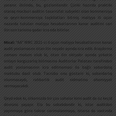
yaranır. Əslində, bu, gözləniləndir. Çünki hazırda praktiki
olaraq məcburi auditin təsərrüfat subyekti olan kommersiya
və qeyri-kommersiya təşkilatları bitmiş maliyyə ili üçün
nəzərdə tutulan maliyyə hesabatlarının kənar auditini cari
ilin son tarixinə qədər icra edə bilirlər.
Misal:
“AA” MMC 2021-ci il üçün maliyyə hesabatlarının kənar
audit yoxlamasını ötən ilin noyabr ayında icra edib. Araşdırma
zamanı məlum olub ki, ötən ilin oktyabr ayında şirkətin
onlayn kargüzarlıq bölməsinə Auditorlar Palatası tərəfindən
audit yoxlamasının icra edilməməsi ilə bağlı xəbərdalıq
məktubu daxil olub. Təcrübə onu göstərir ki, xəbərdarlıq
olunmasaydı, rəhbərlik audit xidmətinə əhəmiyyət
verməyəcəkdi.
Qeyd edək ki, ölkəmizdə bir çox sahələr kimi audit də öz keçid
dövrünü yaşayır. Elə bu səbəbdəndir ki, istər auditdən
yayınmaya görə təkrar cərimələnməyə, istərsə də vaxtında