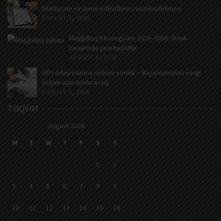
Müntəzəm və daimi xidmətlərin rəsmiləşdirilməsi
AUGUST 7, 2026
Məşğulluq Strategiyası 2026–2030: Əmək
bazarında yeni hədəflər
AUGUST 6, 2026
ƏDV ödəyicilərinə mühüm yenilik – Bəyannamələri vergi
orqanı özü dolduracaq
AUGUST 6, 2026
TƏQVIM
August 2026
M
T
W
T
F
S
S
1
2
3
4
5
6
7
8
9
10
11
12
13
14
15
16