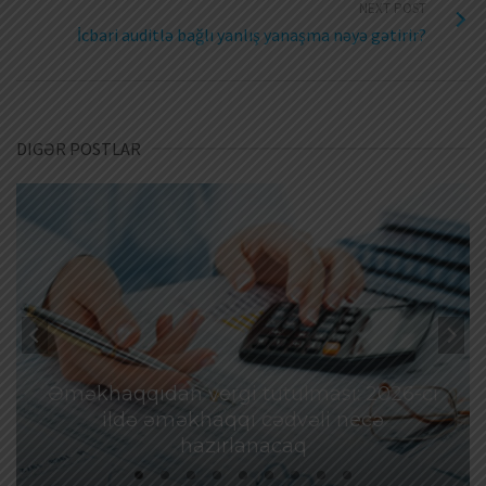
NEXT POST
İcbari auditlə bağlı yanlış yanaşma nəyə gətirir?
DIGƏR POSTLAR
Əməkhaqqıdan vergi tutulması: 2026-cı
ildə əməkhaqqı cədvəli necə
hazırlanacaq