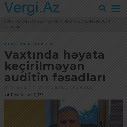
HOME
»
UNCATEGORIZED
»
VAXTINDA HƏYATA KEÇIRILMƏYƏN AUDITIN
FƏSADLARI
|
AUDIT
UNCATEGORIZED
Vaxtında həyata
keçirilməyən
auditin fəsadları
FEBRUARY 8, 2023
BY
ACCOUNTING ACCOUNTING
Post Views:
1,376