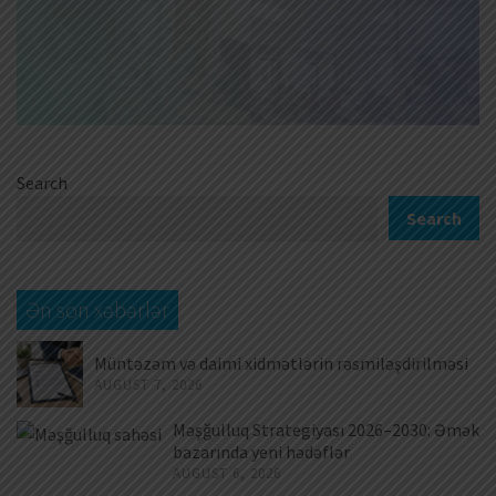
Search
Search
Ən son xəbərlər
Müntəzəm və daimi xidmətlərin rəsmiləşdirilməsi
AUGUST 7, 2026
Məşğulluq Strategiyası 2026–2030: Əmək
bazarında yeni hədəflər
AUGUST 6, 2026