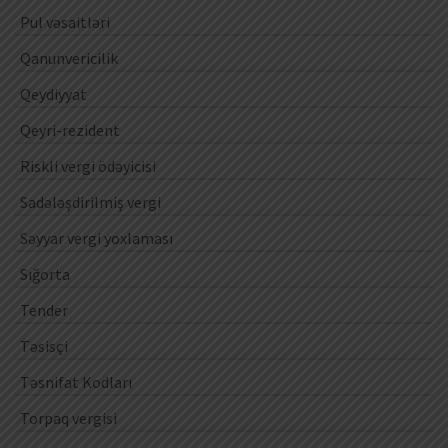
Pul vəsaitləri
Qanunvericilik
Qeydiyyat
Qeyri-rezident
Riskli vergi ödəyicisi
Sadələşdirilmiş vergi
Səyyar vergi yoxlaması
Sığorta
Tender
Təsisçi
Təsnifat Kodları
Torpaq vergisi