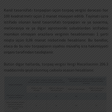
Kənd təsərrüfatı torpaqları üçün torpaq vergisi dərəcəsi hər
100 kvadratmetr üçün 2 manat müəyyən edilib. Təyinatı üzrə
istifadə olunan kənd təsərrüfatı torpaqları və ya suvarma,
meliorasiya və ya digər aqrotexniki səbəblərdən istifadəsi
mümkün olmayan ərazilərə verginin hesablanması 1 şərti
nöqtə üçün 0,06 manat nisbətində hesablanır. Bu bəndlər,
eləcə də bu növ torpaqların siyahısı müvafiq icra hakimiyyəti
orqanı tərəfindən təsdiqlənir.
Bütün digər hallarda, torpaq vergisi Vergi Məcəlləsinin 206.3
maddəsində qeyd olunmuş cədvələ əsasən hesablanır.