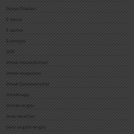
Dünya Ölkələri
E-kassa
E-qaimə
Ezamiyyə
ƏDV
Əmək münasibətləri
Əmək müqaviləsi
Əmək Qanunvericiliyi
Əməkhaqqı
Əmlak vergisi
Əsas vəsaitlər
Gəlir və gəlir vergisi