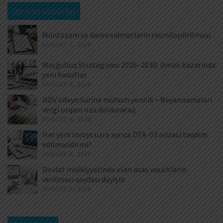
Ən son xəbərlər
Müntəzəm və daimi xidmətlərin rəsmiləşdirilməsi
AUGUST 7, 2026
Məşğulluq Strategiyası 2026–2030: Əmək bazarında
yeni hədəflər
AUGUST 6, 2026
ƏDV ödəyicilərinə mühüm yenilik – Bəyannamələri
vergi orqanı özü dolduracaq
AUGUST 6, 2026
Hər yeni invoys üzrə ayrıca DTA-03 ərizəsi təqdim
edilməlidirmi?
AUGUST 6, 2026
Dövlət mülkiyyətində olan əsas vəsaitlərin
verilməsi qaydası dəyişib
AUGUST 5, 2026