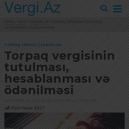
HOME
»
VERGI
»
XƏBƏRLƏR
»
TORPAQ VERGISININ TUTULMASI,
HESABLANMASI VƏ ÖDƏNILMƏSI
|
TORPAQ VERGISI
XƏBƏRLƏR
Torpaq vergisinin
tutulması,
hesablanması və
ödənilməsi
NOVEMBER 19, 2021
BY
ACCOUNTING ACCOUNTING
Post Views:
4,517