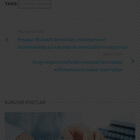
TAGS:
TORPAQ VERGISI
PREVIOUS POST
Peşəkar Mühasib Sertifikatı imtahanının I
mərhələsində iştirak edəcək namizədlərin nəzərinə!
NEXT POST
Vergi orqanı tərəfindən hesabatların qəbul
edilməməsinə səbəb olan hallar
BƏNZƏR POSTLAR