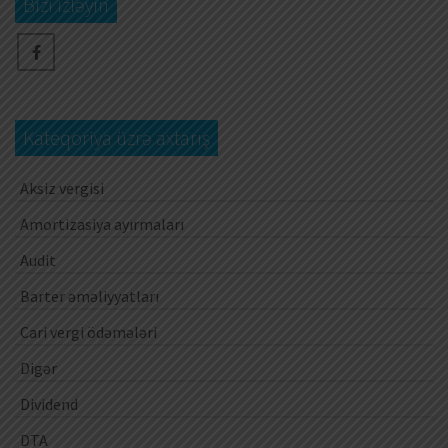
Bizi izləyin
Kateqoriya üzrə axtarış
Aksiz vergisi
Amortizasiya ayırmaları
Audit
Barter əməliyyatları
Cari vergi ödəmələri
Digər
Dividend
DTA