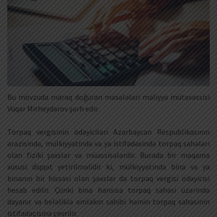
Bu mövzuda maraq doğuran məsələləri maliyyə mütəxəssisi
Vüqar Mirheydərov şərh edir.
Torpaq vergisinin ödəyiciləri Azərbaycan Respublikasının
ərazisində, mülkiyyətində və ya istifadəsində torpaq sahələri
olan fiziki şəxslər və müəssisələrdir. Burada bir məqama
xüsusi diqqət yetirilməlidir ki, mülkiyyətində bina və ya
binanın bir hissəsi olan şəxslər də torpaq vergisi ödəyicisi
hesab edilir. Çünki bina hansısa torpaq sahəsi üzərində
dayanır və beləliklə əmlakın sahibi həmin torpaq sahəsinin
istifadəçisinə çevrilir.