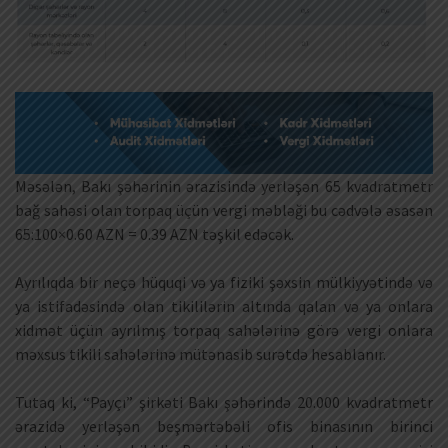
Məsələn, Bakı şəhərinin ərazisində yerləşən 65 kvadratmetr
bağ sahəsi olan torpaq üçün vergi məbləği bu cədvələ əsasən
65:100×0.60 AZN = 0.39 AZN təşkil edəcək.
Ayrılıqda bir neçə hüquqi və ya fiziki şəxsin mülkiyyətində və
ya istifadəsində olan tikililərin altında qalan və ya onlara
xidmət üçün ayrılmış torpaq sahələrinə görə vergi onlara
məxsus tikili sahələrinə mütənasib surətdə hesablanır.
Tutaq ki, “Payçı” şirkəti Bakı şəhərində 20.000 kvadratmetr
ərazidə yerləşən beşmərtəbəli ofis binasının birinci