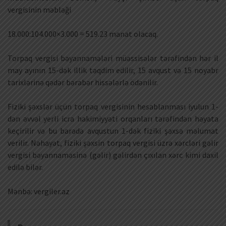
vergisinin məbləği
18.000:104.000×3.000 = 519.23 manat olacaq.
Torpaq vergisi bəyannamələri müəssisələr tərəfindən hər il
may ayının 15-dək illik təqdim edilir, 15 avqust və 15 noyabr
tarixlərinə qədər bərabər hissələrlə ödənilir.
Fiziki şəxslər üçün torpaq vergisinin hesablanması iyulun 1-
dən əvvəl yerli icra hakimiyyəti orqanları tərəfindən həyata
keçirilir və bu barədə avqustun 1-dək fiziki şəxsə məlumat
verilir. Nəhayət, fiziki şəxsin torpaq vergisi üzrə xərcləri gəlir
vergisi bəyannaməsinə (gəlir) gəlirdən çıxılan xərc kimi daxil
edilə bilər.
Mənbə: vergiler.az