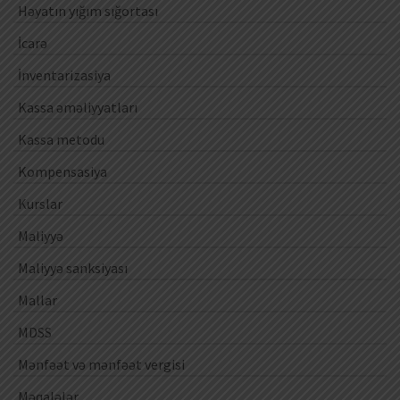
Həyatın yığım sığortası
İcarə
İnventarizasiya
Kassa əməliyyatları
Kassa metodu
Kompensasiya
Kurslar
Maliyyə
Maliyyə sanksiyası
Mallar
MDSS
Mənfəət və mənfəət vergisi
Məqalələr