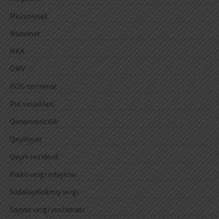
Məzuniyyət
Müavinət
NKA
ÖMV
POS-terminal
Pul vəsaitləri
Qanunvericilik
Qeydiyyat
Qeyri-rezident
Riskli vergi ödəyicisi
Sadələşdirilmiş vergi
Səyyar vergi yoxlaması