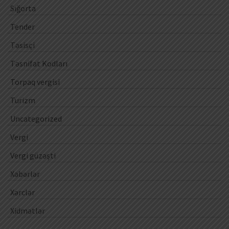
Sığorta
Tender
Təsisçi
Təsnifat Kodları
Torpaq vergisi
Turizm
Uncategorized
Vergi
Vergi güzəşti
Xəbərlər
Xərclər
Xidmətlər