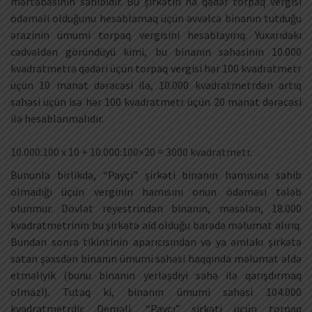
mərtəbəsinin sahibidir. Bu şirkətin nə qədər torpaq vergisi
ödəməli olduğunu hesablamaq üçün əvvəlcə binanın tutduğu
ərazinin ümumi torpaq vergisini hesablayırıq. Yuxarıdakı
cədvəldən göründüyü kimi, bu binanın sahəsinin 10.000
kvadratmetrə qədəri üçün torpaq vergisi hər 100 kvadratmetr
üçün 10 manat dərəcəsi ilə, 10.000 kvadratmetrdən artıq
sahəsi üçün isə hər 100 kvadratmetr üçün 20 manat dərəcəsi
ilə hesablanmalıdır.
10.000:100 x 10 + 10.000:100×20 = 3000 kvadratmetr.
Bununla birlikdə, “Payçı” şirkəti binanın hamısına sahib
olmadığı üçün verginin hamısını onun ödəməsi tələb
olunmur. Dövlət reyestrindən binanın, məsələn, 18.000
kvadratmetrinin bu şirkətə aid olduğu barədə məlumat alırıq.
Bundan sonra tikintinin aparıcısından və ya əmlakı şirkətə
satan şəxsdən binanın ümumi sahəsi haqqında məlumat əldə
etməliyik (bunu binanın yerləşdiyi sahə ilə qarışdırmaq
olmaz!). Tutaq ki, binanın ümumi sahəsi 104.000
kvadratmetrdir. Deməli, “Payçı” şirkəti üçün torpaq