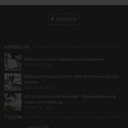
FACEBOOK
XƏBƏRLƏR
Müntəzəm və daimi xidmətlərin rəsmiləşdirilməsi
AUGUST 7, 2026
Məşğulluq Strategiyası 2026–2030: Əmək bazarında yeni
hədəflər
AUGUST 6, 2026
ƏDV ödəyicilərinə mühüm yenilik – Bəyannamələri vergi
orqanı özü dolduracaq
AUGUST 6, 2026
TƏQVIM
August 2026