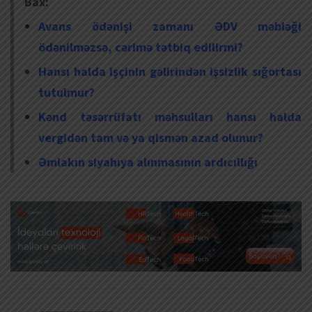
Bax:
Avans ödənişi zamanı ƏDV məbləği
ödənilməzsə, cərimə tətbiq edilirmi?
Hansı halda işçinin gəlirindən işsizlik sığortası
tutulmur?
Kənd təsərrüfatı məhsulları hansı halda
vergidən tam və ya qismən azad olunur?
Əmlakın siyahıya alınmasının ardıcıllığı