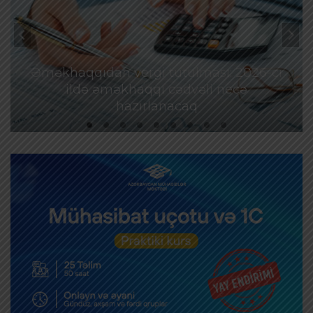
Əməkhaqqıdan vergi tutulması: 2026-cı
ildə əməkhaqqı cədvəli necə
hazırlanacaq