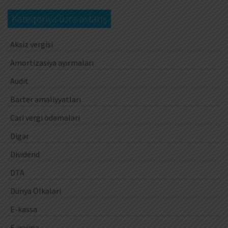
Kateqoriya üzrə axtarış
Aksiz vergisi
Amortizasiya ayırmaları
Audit
Barter əməliyyatları
Cari vergi ödəmələri
Digər
Dividend
DTA
Dünya Ölkələri
E-kassa
E-qaimə