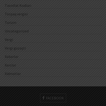
Təsnifat Kodları
Torpaq vergisi
Turizm
Uncategorized
Vergi
Vergi güzəşti
Xəbərlər
Xərclər
Xidmətlər
FACEBOOK