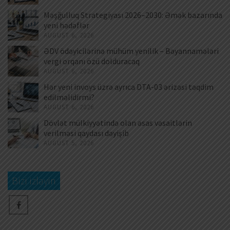
Məşğulluq Strategiyası 2026–2030: Əmək bazarında
yeni hədəflər
AUGUST 6, 2026
ƏDV ödəyicilərinə mühüm yenilik – Bəyannamələri
vergi orqanı özü dolduracaq
AUGUST 6, 2026
Hər yeni invoys üzrə ayrıca DTA-03 ərizəsi təqdim
edilməlidirmi?
AUGUST 6, 2026
Dövlət mülkiyyətində olan əsas vəsaitlərin
verilməsi qaydası dəyişib
AUGUST 5, 2026
Bizi izləyin