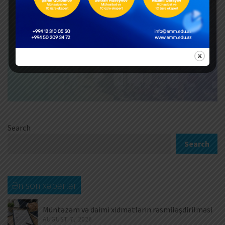
Search
Search
Ən son xəbərlər
Müntəzəm və daimi xidmətlərin rəsmiləşdirilməsi
AUGUST 7, 2026