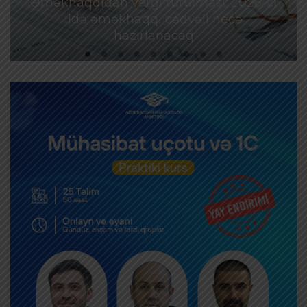
Əməkhaqqıdan vergi tutulması: 2026-cı
ildə əməkhaqqı cədvəli necə
hazırlanacaq