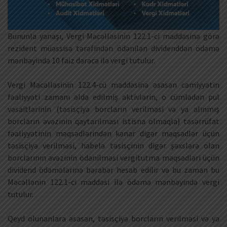
Bununla yanaşı, Vergi Məcəlləsinin 122.1-ci maddəsinə görə
rezident müəssisə tərəfindən ödənilən dividenddən ödəmə
mənbəyində 10 faiz dərəcə ilə vergi tutulur.
Vergi Məcəlləsinin 122.4-cü maddəsinə əsasən cəmiyyətin
fəaliyyəti zamanı əldə edilmiş aktivlərin, o cümlədən pul
vəsaitlərinin (təsisçiyə borcların verilməsi və ya alınmış
borcların əvəzinin qaytarılması istisna olmaqla) təsərrüfat
fəaliyyətinin məqsədlərindən kənar digər məqsədlər üçün
təsisçiyə verilməsi, habelə təsisçinin digər şəxslərə olan
borclarının əvəzinin ödənilməsi vergitutma məqsədləri üçün
dividend ödəmələrinə bərabər hesab edilir və bu zaman bu
Məcəllənin 122.1-ci maddəsi ilə ödəmə mənbəyində vergi
tutulur.
Qeyd olunanlara əsasən, təsisçiyə borcların verilməsi və ya