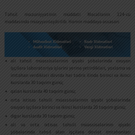
Təhsil məzuniyyətinin müddəti Məcəllənin 124-cü
maddəsində müəyyənləşdirilib. Həmin maddəyə əssasən:
ali təhsil müəssisələrinin qiyabi şöbələrində oxuyan
işçilərə laboratoriya işlərini yerinə yetirdikləri, yoxlama və
imtahan verdikləri dövrdə hər tədris ilində birinci və ikinci
kurslarda 30 təqvim günü;
qalan kurslarda 40 təqvim günü;
orta ixtisas təhsili müəssisələrinin qiyabi şöbələrində
oxuyan işçilərə birinci və ikinci kurslarda 20 təqvim günü;
digər kurslarda 30 təqvim günü;
ali və orta ixtisas təhsili müəssisələrinin qiyabi
şöbələrində təhsil alan işçilərə dövlət imtahanları