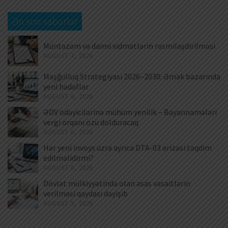
Ən son xəbərlər
Müntəzəm və daimi xidmətlərin rəsmiləşdirilməsi
AUGUST 7, 2026
Məşğulluq Strategiyası 2026–2030: Əmək bazarında
yeni hədəflər
AUGUST 6, 2026
ƏDV ödəyicilərinə mühüm yenilik – Bəyannamələri
vergi orqanı özü dolduracaq
AUGUST 6, 2026
Hər yeni invoys üzrə ayrıca DTA-03 ərizəsi təqdim
edilməlidirmi?
AUGUST 6, 2026
Dövlət mülkiyyətində olan əsas vəsaitlərin
verilməsi qaydası dəyişib
AUGUST 5, 2026