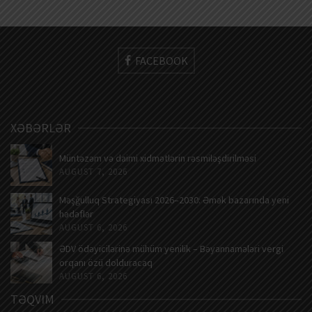
FACEBOOK
XƏBƏRLƏR
Müntəzəm və daimi xidmətlərin rəsmiləşdirilməsi
AUGUST 7, 2026
Məşğulluq Strategiyası 2026–2030: Əmək bazarında yeni
hədəflər
AUGUST 6, 2026
ƏDV ödəyicilərinə mühüm yenilik – Bəyannamələri vergi
orqanı özü dolduracaq
AUGUST 6, 2026
TƏQVIM