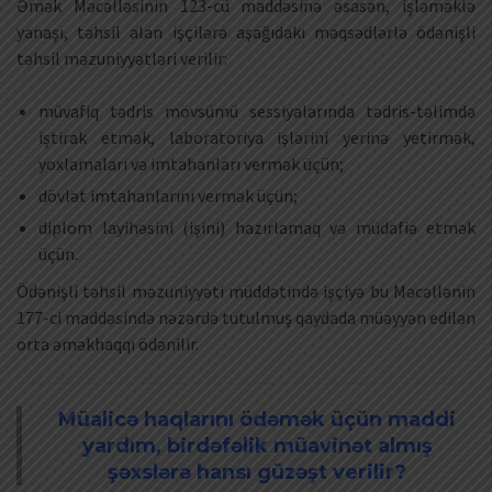
Əmək Məcəlləsinin 123-cü maddəsinə əsasən, işləməklə
yanaşı, təhsil alan işçilərə aşağıdakı məqsədlərlə ödənişli
təhsil məzuniyyətləri verilir:
müvafiq tədris mövsümü sessiyalarında tədris-təlimdə
iştirak etmək, laboratoriya işlərini yerinə yetirmək,
yoxlamaları və imtahanları vermək üçün;
dövlət imtahanlarını vermək üçün;
diplom layihəsini (işini) hazırlamaq və müdafiə etmək
üçün.
Ödənişli təhsil məzuniyyəti müddətində işçiyə bu Məcəllənin
177-ci maddəsində nəzərdə tutulmuş qaydada müəyyən edilən
orta əməkhaqqı ödənilir.
Müalicə haqlarını ödəmək üçün maddi
yardım, birdəfəlik müavinət almış
şəxslərə hansı güzəşt verilir?