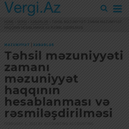
HOME
»
VERGI
»
XƏBƏRLƏR
»
TƏHSIL MƏZUNIYYƏTI ZAMANI MƏZUNIYYƏT
HAQQININ HESABLANMASI VƏ RƏSMILƏŞDIRILMƏSI
|
MƏZUNIYYƏT
XƏBƏRLƏR
Təhsil məzuniyyəti
zamanı
məzuniyyət
haqqının
hesablanması və
rəsmiləşdirilməsi
FEBRUARY 1, 2022
BY
ACCOUNTING ACCOUNTING