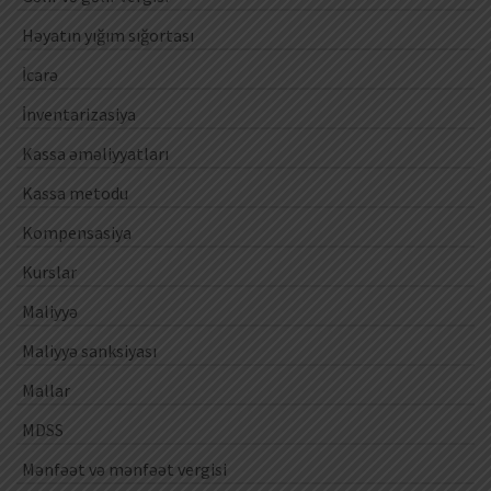
Həyatın yığım sığortası
İcarə
İnventarizasiya
Kassa əməliyyatları
Kassa metodu
Kompensasiya
Kurslar
Maliyyə
Maliyyə sanksiyası
Mallar
MDSS
Mənfəət və mənfəət vergisi