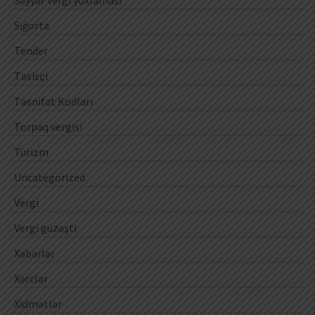
Səyyar vergi yoxlaması
Sığorta
Tender
Təsisçi
Təsnifat Kodları
Torpaq vergisi
Turizm
Uncategorized
Vergi
Vergi güzəşti
Xəbərlər
Xərclər
Xidmətlər