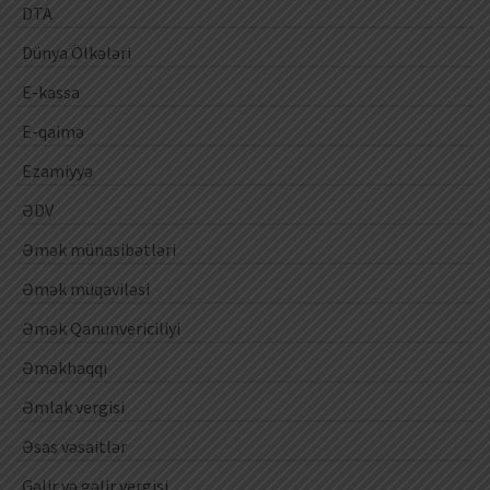
DTA
Dünya Ölkələri
E-kassa
E-qaimə
Ezamiyyə
ƏDV
Əmək münasibətləri
Əmək müqaviləsi
Əmək Qanunvericiliyi
Əməkhaqqı
Əmlak vergisi
Əsas vəsaitlər
Gəlir və gəlir vergisi