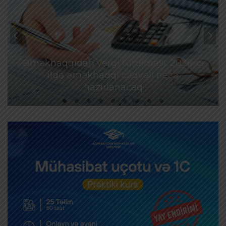
Əməkhaqqıdan vergi tutulması: 2026-cı
ildə əməkhaqqı cədvəli necə
hazırlanacaq