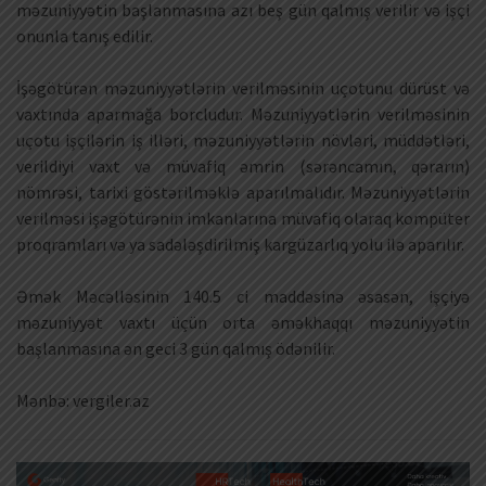
məzuniyyətin başlanmasına azı beş gün qalmış verilir və işçi
onunla tanış edilir.
İşəgötürən məzuniyyətlərin verilməsinin uçotunu dürüst və
vaxtında aparmağa borcludur. Məzuniyyətlərin verilməsinin
uçotu işçilərin iş illəri, məzuniyyətlərin növləri, müddətləri,
verildiyi vaxt və müvafiq əmrin (sərəncamın, qərarın)
nömrəsi, tarixi göstərilməklə aparılmalıdır. Məzuniyyətlərin
verilməsi işəgötürənin imkanlarına müvafiq olaraq kompüter
proqramları və ya sadələşdirilmiş kargüzarlıq yolu ilə aparılır.
Əmək Məcəlləsinin 140.5 ci maddəsinə əsasən, işçiyə
məzuniyyət vaxtı üçün orta əməkhaqqı məzuniyyətin
başlanmasına ən geci 3 gün qalmış ödənilir.
Mənbə: vergiler.az