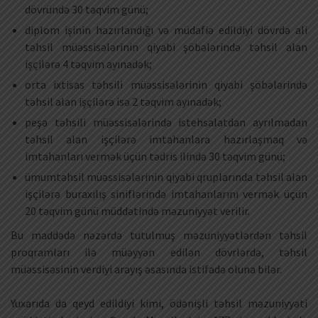
dövründə 30 təqvim günü;
diplom işinin hazırlandığı və müdafiə edildiyi dövrdə ali
təhsil müəssisələrinin qiyabi şöbələrində təhsil alan
işçilərə 4 təqvim ayınadək;
orta ixtisas təhsili müəssisələrinin qiyabi şöbələrində
təhsil alan işçilərə isə 2 təqvim ayınadək;
peşə təhsili müəssisələrində istehsalatdan ayrılmadan
təhsil alan işçilərə imtahanlara hazırlaşmaq və
imtahanları vermək üçün tədris ilində 30 təqvim günü;
ümumtəhsil müəssisələrinin qiyabi qruplarında təhsil alan
işçilərə buraxılış siniflərində imtahanlarını vermək üçün
20 təqvim günü müddətində məzuniyyət verilir.
Bu maddədə nəzərdə tutulmuş məzuniyyətlərdən təhsil
proqramları ilə müəyyən edilən dövrlərdə, təhsil
müəssisəsinin verdiyi arayış əsasında istifadə oluna bilər.
Yuxarıda da qeyd edildiyi kimi, ödənişli təhsil məzuniyyəti