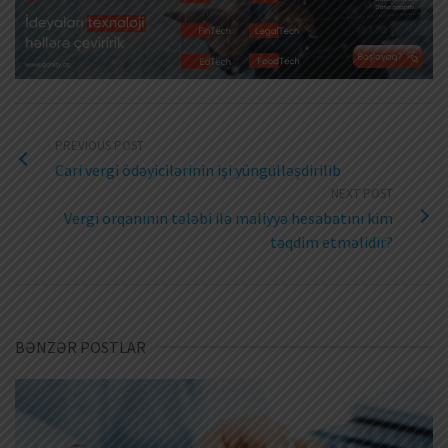
PREVIOUS POST
Cari vergi ödəyicilərinin işi yüngülləşdirilib
NEXT POST
Vergi orqanının tələbi ilə maliyyə hesabatını kim
təqdim etməlidir?
BƏNZƏR POSTLAR