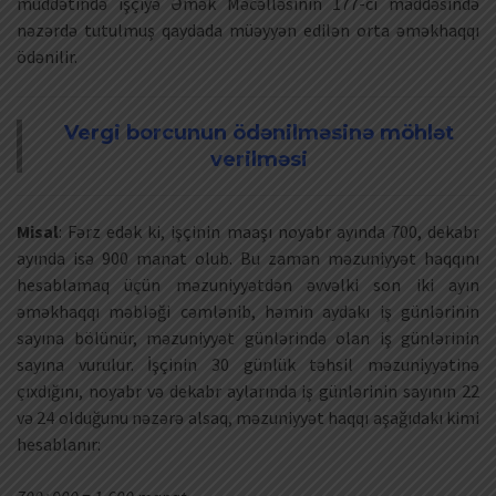
müddətində işçiyə Əmək Məcəlləsinin 177-ci maddəsində
nəzərdə tutulmuş qaydada müəyyən edilən orta əməkhaqqı
ödənilir.
Vergi borcunun ödənilməsinə möhlət
verilməsi
Misal
: Fərz edək ki, işçinin maaşı noyabr ayında 700, dekabr
ayında isə 900 manat olub. Bu zaman məzuniyyət haqqını
hesablamaq üçün məzuniyyətdən əvvəlki son iki ayın
əməkhaqqı məbləği cəmlənib, həmin aydakı iş günlərinin
sayına bölünür, məzuniyyət günlərində olan iş günlərinin
sayına vurulur. İşçinin 30 günlük təhsil məzuniyyətinə
çıxdığını, noyabr və dekabr aylarında iş günlərinin sayının 22
və 24 olduğunu nəzərə alsaq, məzuniyyət haqqı aşağıdakı kimi
hesablanır: