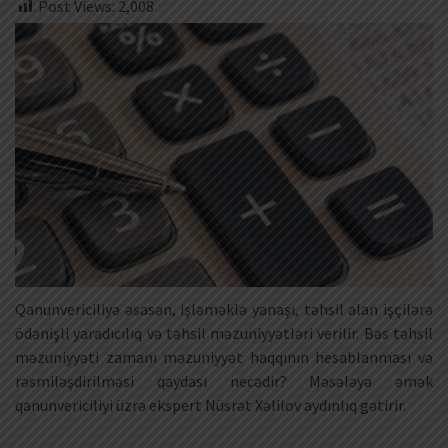
Post Views:
2,008
Qanunvericiliyə əsasən, işləməklə yanaşı, təhsil alan işçilərə
ödənişli yaradıcılıq və təhsil məzuniyyətləri verilir. Bəs təhsil
məzuniyyəti zamanı məzuniyyət haqqının hesablanması və
rəsmiləşdirilməsi qaydası necədir? Məsələyə əmək
qanunvericiliyi üzrə ekspert Nüsrət Xəlilov aydınlıq gətirir.