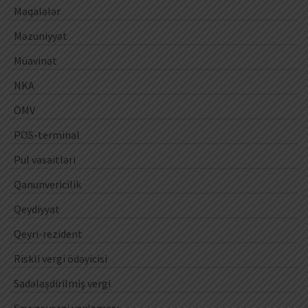
Məqalələr
Məzuniyyət
Müavinət
NKA
ÖMV
POS-terminal
Pul vəsaitləri
Qanunvericilik
Qeydiyyat
Qeyri-rezident
Riskli vergi ödəyicisi
Sadələşdirilmiş vergi