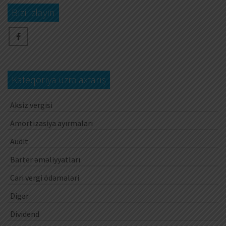
Bizi izləyin
Kateqoriya üzrə axtarış
Aksiz vergisi
Amortizasiya ayırmaları
Audit
Barter əməliyyatları
Cari vergi ödəmələri
Digər
Dividend