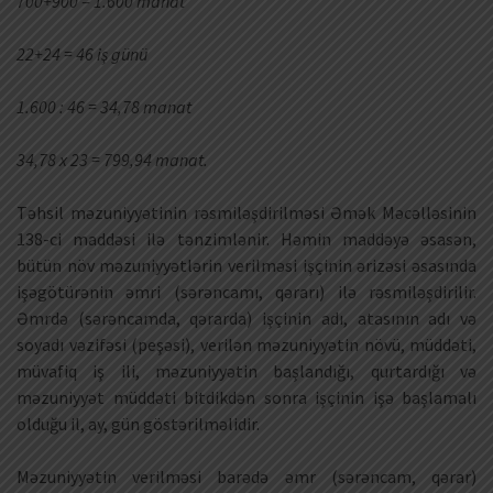
700+900 = 1.600 manat
22+24 = 46 iş günü
1.600 : 46 = 34,78 manat
34,78 x 23 = 799,94 manat.
Təhsil məzuniyyətinin rəsmiləşdirilməsi Əmək Məcəlləsinin
138-ci maddəsi ilə tənzimlənir. Həmin maddəyə əsasən,
bütün növ məzuniyyətlərin verilməsi işçinin ərizəsi əsasında
işəgötürənin əmri (sərəncamı, qərarı) ilə rəsmiləşdirilir.
Əmrdə (sərəncamda, qərarda) işçinin adı, atasının adı və
soyadı vəzifəsi (peşəsi), verilən məzuniyyətin növü, müddəti,
müvafiq iş ili, məzuniyyətin başlandığı, qurtardığı və
məzuniyyət müddəti bitdikdən sonra işçinin işə başlamalı
olduğu il, ay, gün göstərilməlidir.
Məzuniyyətin verilməsi barədə əmr (sərəncam, qərar)