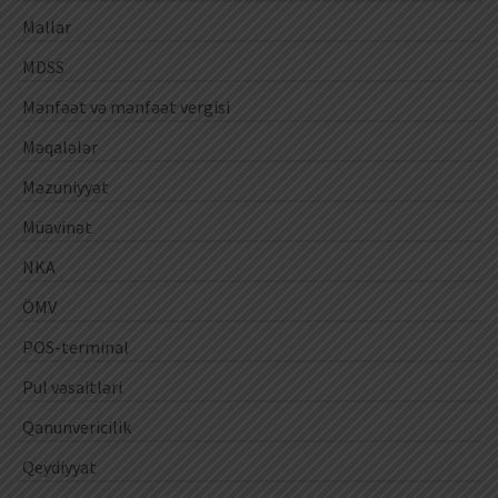
Mallar
MDSS
Mənfəət və mənfəət vergisi
Məqalələr
Məzuniyyət
Müavinət
NKA
ÖMV
POS-terminal
Pul vəsaitləri
Qanunvericilik
Qeydiyyat