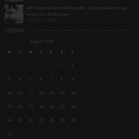
ƏDV ödəyicilərinə mühüm yenilik – Bəyannamələri vergi
orqanı özü dolduracaq
AUGUST 6, 2026
TƏQVIM
August 2026
M
T
W
T
F
S
S
1
2
3
4
5
6
7
8
9
10
11
12
13
14
15
16
17
18
19
20
21
22
23
24
25
26
27
28
29
30
31