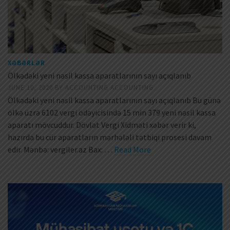
XƏBƏRLƏR
Ölkədəki yeni nəsil kassa aparatlarının sayı açıqlanıb
JUNE 10, 2020
BY
ACCOUNTING ACCOUNTING
Ölkədəki yeni nəsil kassa aparatlarının sayı açıqlanıb Bu günə
ölkə üzrə 6102 vergi ödəyicisində 15 min 379 yeni nəsil kassa
aparatı mövcuddur. Dövlət Vergi Xidməti xəbər verir ki,
hazırda bu cür aparatların mərhələli tətbiqi prosesi davam
edir. Mənbə: vergiler.az Bax: …
Read More