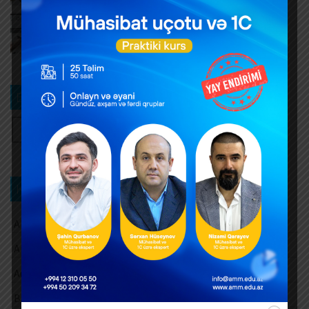
Dövlət mülkiyyətində olan əsas vəsaitlərin
verilməsi qaydası dəyişib
AUGUST 5, 2026
Bizi izləyin
Kateqoriya üzrə axtarış
Aksiz vergisi
Amortizasiya ayırmaları
Audit
Barter əməliyyatları