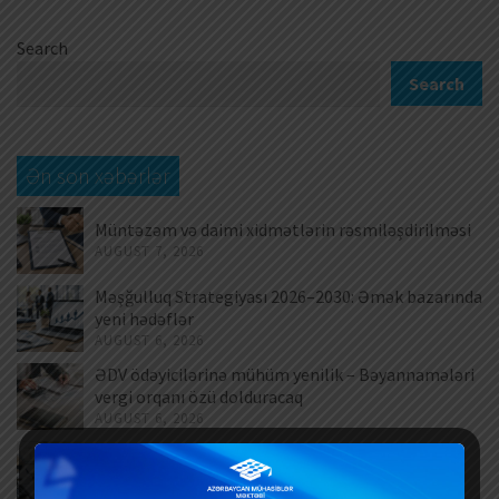
Search
Search
Ən son xəbərlər
Müntəzəm və daimi xidmətlərin rəsmiləşdirilməsi
AUGUST 7, 2026
Məşğulluq Strategiyası 2026–2030: Əmək bazarında
yeni hədəflər
AUGUST 6, 2026
ƏDV ödəyicilərinə mühüm yenilik – Bəyannamələri
vergi orqanı özü dolduracaq
AUGUST 6, 2026
Hər yeni invoys üzrə ayrıca DTA-03 ərizəsi təqdim
edilməlidirmi?
AUGUST 6, 2026