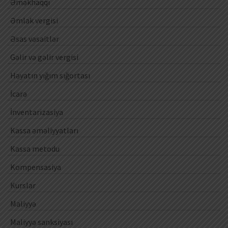
Əməkhaqqı
Əmlak vergisi
Əsas vəsaitlər
Gəlir və gəlir vergisi
Həyatın yığım sığortası
İcarə
İnventarizasiya
Kassa əməliyyatları
Kassa metodu
Kompensasiya
Kurslar
Maliyyə
Maliyyə sanksiyası