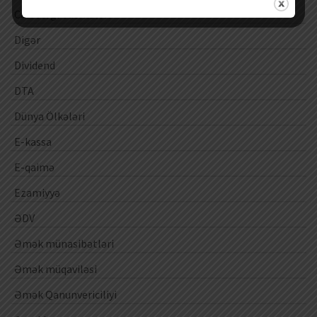
Cari vergi ödəmələri
Digər
Dividend
DTA
Dünya Ölkələri
E-kassa
E-qaimə
Ezamiyyə
ƏDV
Əmək münasibətləri
Əmək müqaviləsi
Əmək Qanunvericiliyi