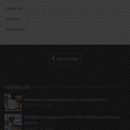
Xəbərlər
Xərclər
Xidmətlər
FACEBOOK
XƏBƏRLƏR
Müntəzəm və daimi xidmətlərin rəsmiləşdirilməsi
AUGUST 7, 2026
Məşğulluq Strategiyası 2026–2030: Əmək bazarında yeni
hədəflər
AUGUST 6, 2026