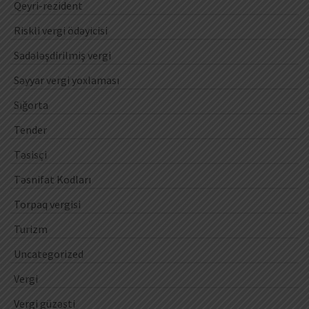
Qeyri-rezident
Riskli vergi ödəyicisi
Sadələşdirilmiş vergi
Səyyar vergi yoxlaması
Sığorta
Tender
Təsisçi
Təsnifat Kodları
Torpaq vergisi
Turizm
Uncategorized
Vergi
Vergi güzəşti