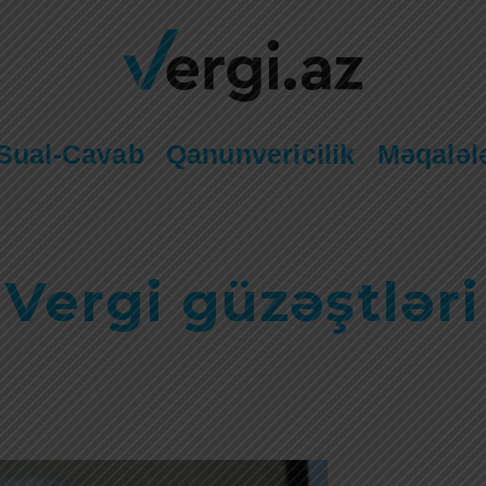
Sual-Cavab
Qanunvericilik
Məqaləl
Vergi güzəştləri