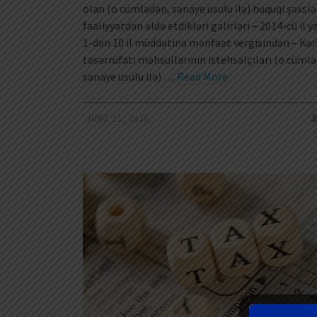
olan (o cümlədən, sənaye üsulu ilə) hüquqi şəxslə
fəaliyyətdən əldə etdikləri gəlirləri – 2014-cü il 
1-dən 10 il müddətinə mənfəət vergisindən – Kə
təsərrüfatı məhsullarının istehsalçıları (o cüml
sənaye üsulu ilə) …
Read More
JUNE 11, 2021