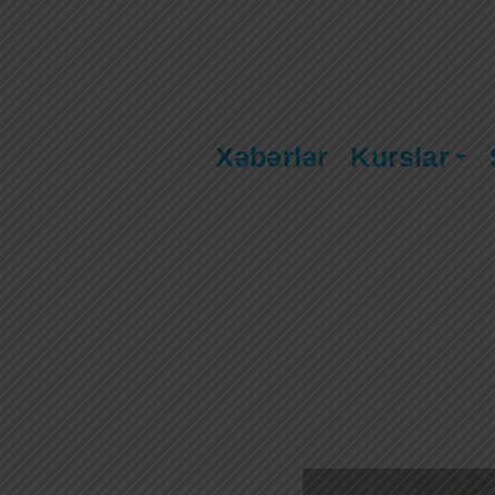
Xəbərlər
Kurslar