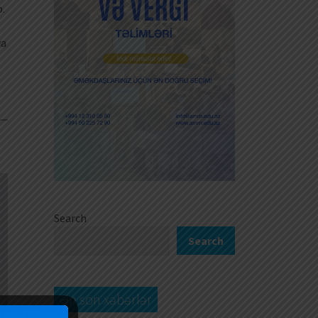
b.
ya
0
Search
Search
Ən son xəbərlər