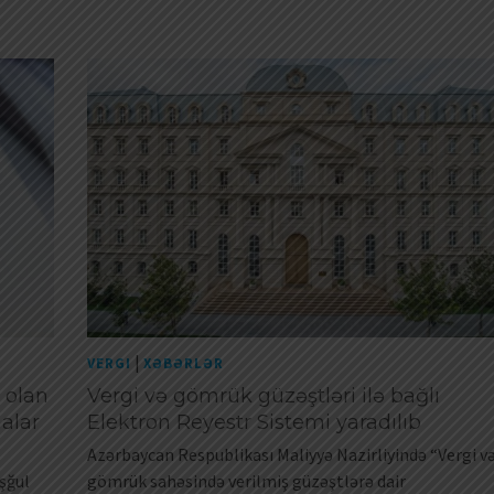
|
VERGI
XƏBƏRLƏR
l olan
Vergi və gömrük güzəştləri ilə bağlı
malar
Elektron Reyestr Sistemi yaradılıb
Azərbaycan Respublikası Maliyyə Nazirliyində “Vergi v
şğul
gömrük sahəsində verilmiş güzəştlərə dair