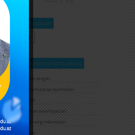
AUGUST 5, 2026
Bizi izləyin
Kateqoriya üzrə axtarış
Aksiz vergisi
Amortizasiya ayırmaları
Audit
Barter əməliyyatları
ti
Cari vergi ödəmələri
Digər