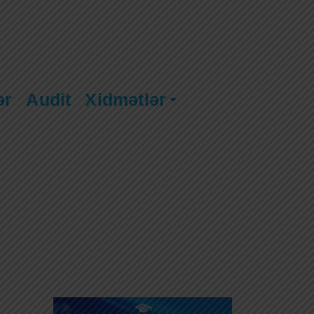
ər
Audit
Xidmətlər