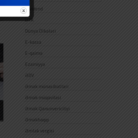
ək
Dividend
DTA
0
Dünya Ölkələri
E-kassa
E-qaimə
Ezamiyyə
ƏDV
Əmək münasibətləri
Əmək müqaviləsi
Əmək Qanunvericiliyi
Əməkhaqqı
Əmlak vergisi