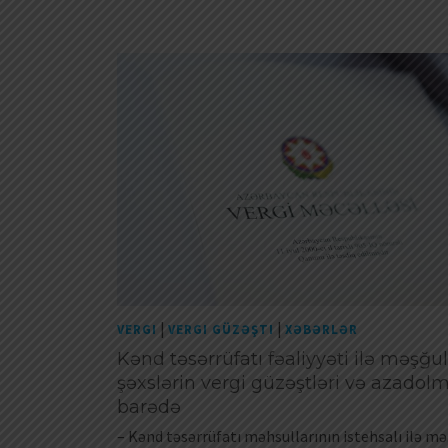
|
|
VERGI
VERGI GÜZƏŞTI
XƏBƏRLƏR
Kənd təsərrüfatı fəaliyyəti ilə məşğu
şəxslərin vergi güzəştləri və azadol
barədə
– Kənd təsərrüfatı məhsullarının istehsalı ilə mə