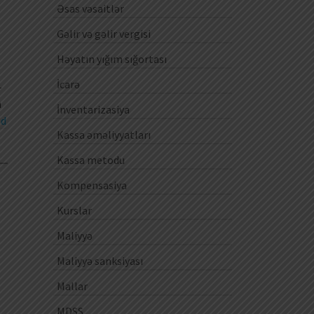
Əsas vəsaitlər
Gəlir və gəlir vergisi
Həyatın yığım sığortası
İcarə
-
n
İnventarizasiya
ad
Kassa əməliyyatları
Kassa metodu
0
Kompensasiya
Kurslar
Maliyyə
Maliyyə sanksiyası
Mallar
MDSS