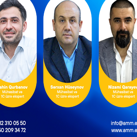
|
VERGI
XƏBƏRLƏR
Vergi güzəştlərinin tikinti sektoruna da
çün
aid edilməsi təklifi verilib
Azərbaycan Sahibkarlar Konfederasiyası (ASK) vergi
mkanlar
güzəştlərinin tikinti sektoruna da aid edilməsini təklif
iyi
edib. ASK-dan verilən məlumata görə, bu təklifi
inin
Konfederasiyanın tərkibində fəaliyyət göstərən “Tikin
n
müəssisələri ilə İş Komissiyası”nın iclası zamanı ASK-
Bu gün
nın vitse-prezidenti Vüqar Abbasov səsləndirib. İclasda