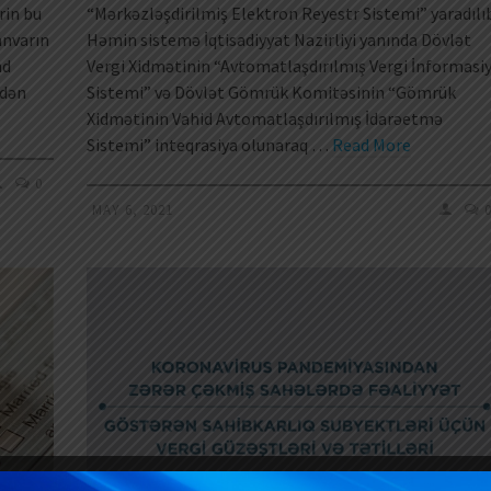
rin bu
“Mərkəzləşdirilmiş Elektron Reyestr Sistemi” yaradılı
yanvarın
Həmin sistemə İqtisadiyyat Nazirliyi yanında Dövlət
nd
Vergi Xidmətinin “Avtomatlaşdırılmış Vergi İnformasi
ədən
Sistemi” və Dövlət Gömrük Komitəsinin “Gömrük
Xidmətinin Vahid Avtomatlaşdırılmış İdarəetmə
Sistemi” inteqrasiya olunaraq …
Read More
0
MAY 6, 2021