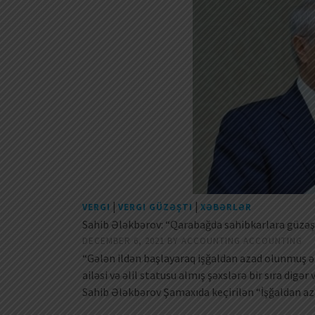
|
|
VERGI
VERGI GÜZƏŞTI
XƏBƏRLƏR
Sahib Ələkbərov: “Qarabağda sahibkarlara güzəştl
DECEMBER 6, 2021
BY
ACCOUNTING ACCOUNTING
“Gələn ildən başlayaraq işğaldan azad olunmuş ər
ailəsi və əlil statusu almış şəxslərə bir sıra digə
Sahib Ələkbərov Şamaxıda keçirilən “İşğaldan aza