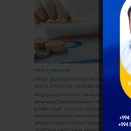
|
VERGI
XƏBƏRLƏR
Vergi güzəştləri ticarət mərkəzləri ü
əlavə imkanlar yaradacaq
Vergi güzəştləri ticarət mərkəzləri üçün əlavə i
yaradacaq Ölkəmizdə karantin rejimi tətbiq edild
gündən “mall” və ticarət mərkəzlərinin fəaliyyət
məhdudlaşdırılması zərurətdən irəli gəlib: həmi
sahələr insanların kütləvi toplaşma məkanıdır. 
“mall”arda təkcə ticarət müəssisələri deyil, iaşə