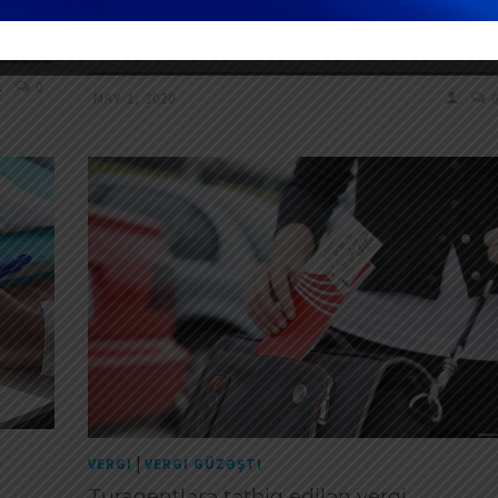
pandemiyasından zərərçəkən tikinti şirkətlərində əm
…
Read More
0
MAY 1, 2020
|
VERGI
VERGI GÜZƏŞTI
Turagentlərə tətbiq edilən vergi