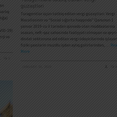
dan
güzəştləri
karlıq
Turagentlər üçün tətbiq edilən vergi güzəştləri. Vergi
lığa)
Məcəlləsinin və “Sosial sığorta haqqında” Qanunun 1
yanvar 2019-cu il tarixdən qüvvədə olan müddəalarına
VID-19)
əsasən, neft-qaz sahəsində fəaliyyəti olmayan və qeyri
rji və
dövlət sektoruna aid edilən vergi ödəyicilərində işləyə
fiziki şəxslərin muzdlu işdən aylıq gəlirlərindən, …
Re
More
0
JANUARY 30, 2020