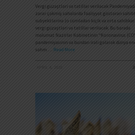
Vergi güzəştləri və tətillər veriləcək Pandemiya
zərər çəkmiş sahələrdə fəaliyyət göstərən sahib
subyektlərinə (o cümlədən kiçik və orta sahibkar
vergi güzəştləri və tətillər veriləcək. Bu barədə
məlumat Nazirlər Kabinetinin “Koronavirus (CO
pandemiyasının və bundan irəli gələrək dünya ene
səhm …
Read More
APRIL 4, 2020