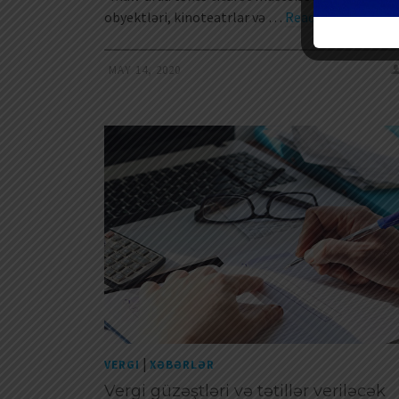
obyektləri, kinoteatrlar və …
Read More
MAY 14, 2020
|
VERGI
XƏBƏRLƏR
Vergi güzəştləri və tətillər veriləcək