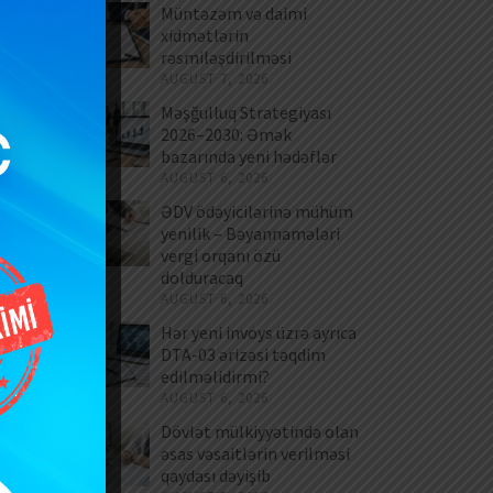
Müntəzəm və daimi
xidmətlərin
rəsmiləşdirilməsi
AUGUST 7, 2026
Məşğulluq Strategiyası
2026–2030: Əmək
bazarında yeni hədəflər
AUGUST 6, 2026
ƏDV ödəyicilərinə mühüm
yenilik – Bəyannamələri
vergi orqanı özü
dolduracaq
x:
AUGUST 6, 2026
Hər yeni invoys üzrə ayrıca
DTA-03 ərizəsi təqdim
edilməlidirmi?
0
AUGUST 6, 2026
Dövlət mülkiyyətində olan
əsas vəsaitlərin verilməsi
qaydası dəyişib