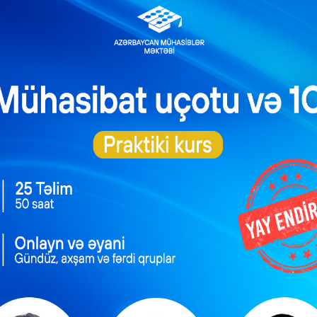
|
VERGI
XƏBƏRLƏR
Sahibkarlıq subyektləri üçün vergi
yyə
güzəştləri və tətilləri
deyilir
Koronavirus pandemiyasından zərər çəkmiş sahələrdə
fəaliyyət göstərən sahibkarlıq subyektləri üçün vergi
 çatıb.
güzəştləri və tətilləri. Koronavirus pandemiyasının
məsi
təsirinə məruz qalan fəaliyyət sahələrində əmlak və
e
torpaq vergisindən azadolmalar. Mənbə: vergiler.az Ba
Kapital Bank Sberbank ilə əməkdaşlığını davam etdirir
0
Mühasibat, Audit və Kadr …
Read More
JUNE 4, 2020