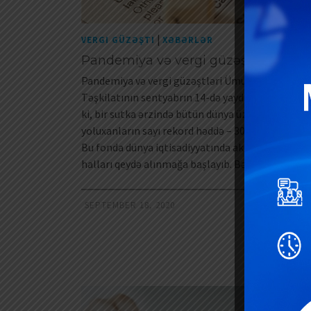
|
VERGI GÜZƏŞTI
XƏBƏRLƏR
Pandemiya və vergi güzəştləri
Pandemiya və vergi güzəştləri Ümumdünya Səhi
Təşkilatının sentyabrın 14-də yaydığı məlumatda 
ki, bir sutka ərzində bütün dünya üzrə virusa
yoluxanların sayı rekord həddə – 307,9 min nəfərə
Bu fonda dünya iqtisadiyyatında aktivliyin zəiflə
halları qeydə alınmağa başlayıb. Bəs …
Read Mor
SEPTEMBER 18, 2020