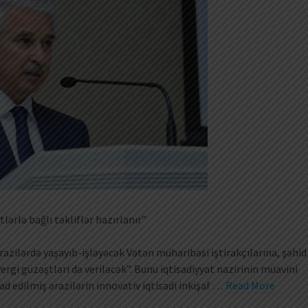
ərlə bağlı təkliflər hazırlanır”
azilərdə yaşayıb-işləyəcək Vətən müharibəsi iştirakçılarına, şəhid
r vergi güzəştləri də veriləcək”. Bunu iqtisadiyyat nazirinin müavini
d edilmiş ərazilərin innovativ iqtisadi inkişaf …
Read More