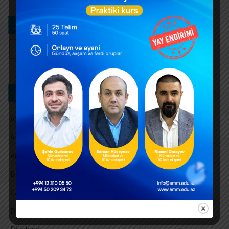
Bizi izləyin
Kateqoriya üzrə axtarış
Aksiz vergisi
Amortizasiya ayırmaları
Audit
Barter əməliyyatları
Cari vergi ödəmələri
Digər
Dividend