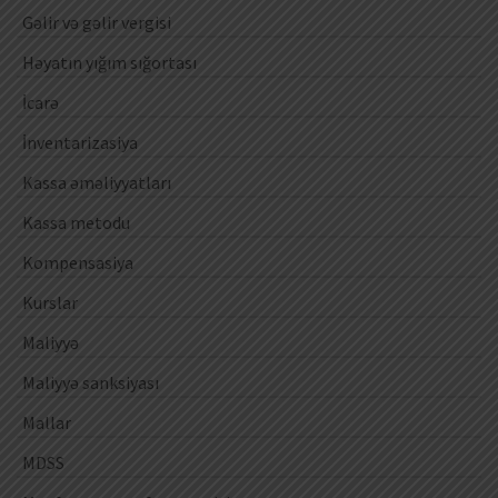
Gəlir və gəlir vergisi
Həyatın yığım sığortası
İcarə
İnventarizasiya
Kassa əməliyyatları
Kassa metodu
Kompensasiya
Kurslar
Maliyyə
Maliyyə sanksiyası
Mallar
MDSS