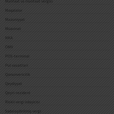
Mənfəət və mənfəət vergisi
Məqalələr
Məzuniyyət
Müavinət
NKA
ÖMV
POS-terminal
Pul vəsaitləri
Qanunvericilik
Qeydiyyat
Qeyri-rezident
Riskli vergi ödəyicisi
Sadələşdirilmiş vergi