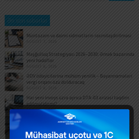
Ən son xəbərlər
Müntəzəm və daimi xidmətlərin rəsmiləşdirilməsi
AUGUST 7, 2026
Məşğulluq Strategiyası 2026–2030: Əmək bazarında
yeni hədəflər
AUGUST 6, 2026
ƏDV ödəyicilərinə mühüm yenilik – Bəyannamələri
vergi orqanı özü dolduracaq
AUGUST 6, 2026
Hər yeni invoys üzrə ayrıca DTA-03 ərizəsi təqdim
edilməlidirmi?
AUGUST 6, 2026
Dövlət mülkiyyətində olan əsas vəsaitlərin
verilməsi qaydası dəyişib
AUGUST 5, 2026