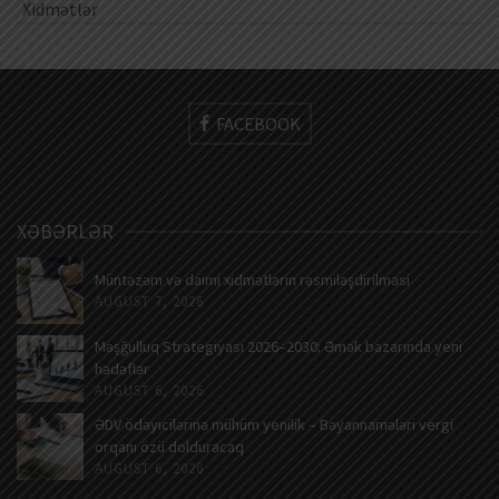
Xidmətlər
FACEBOOK
XƏBƏRLƏR
Müntəzəm və daimi xidmətlərin rəsmiləşdirilməsi
AUGUST 7, 2026
Məşğulluq Strategiyası 2026–2030: Əmək bazarında yeni
hədəflər
AUGUST 6, 2026
ƏDV ödəyicilərinə mühüm yenilik – Bəyannamələri vergi
orqanı özü dolduracaq
AUGUST 6, 2026