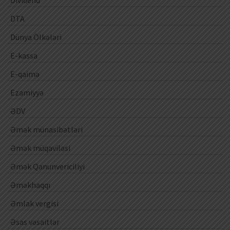
DTA
Dünya Ölkələri
E-kassa
E-qaimə
Ezamiyyə
ƏDV
Əmək münasibətləri
Əmək müqaviləsi
Əmək Qanunvericiliyi
Əməkhaqqı
Əmlak vergisi
Əsas vəsaitlər