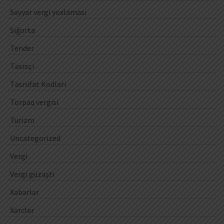
Səyyar vergi yoxlaması
Sığorta
Tender
Təsisçi
Təsnifat Kodları
Torpaq vergisi
Turizm
Uncategorized
Vergi
Vergi güzəşti
Xəbərlər
Xərclər