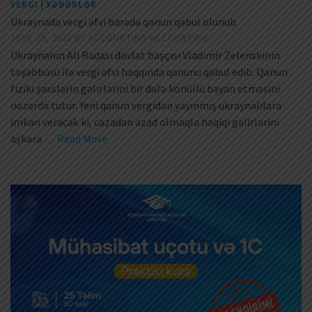
|
VERGI
XƏBƏRLƏR
Ukraynada vergi əfvi barədə qanun qəbul olunub
JUNE 29, 2021
BY
ACCOUNTING ACCOUNTING
Ukraynanın Ali Radası dövlət başçısı Vladimir Zelenskinin
təşəbbüsü ilə vergi əfvi haqqında qanunu qəbul edib. Qanun
fiziki şəxslərin gəlirlərini bir dəfə könüllü bəyan etməsini
nəzərdə tutur. Yeni qanun vergidən yayınmış ukraynalılara
imkan verəcək ki, cəzadan azad olmaqla həqiqi gəlirlərini
aşkara …
Read More