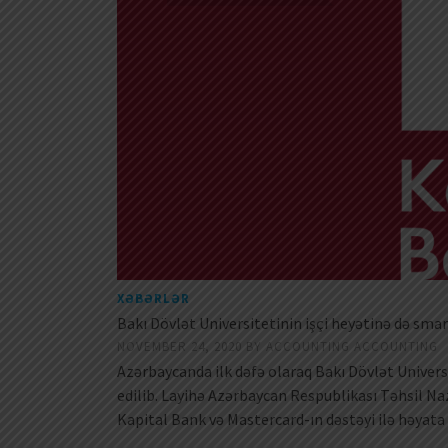
XƏBƏRLƏR
Bakı Dövlət Universitetinin işçi heyətinə də smar
NOVEMBER 24, 2020
BY
ACCOUNTING ACCOUNTING
Azərbaycanda ilk dəfə olaraq Bakı Dövlət Univers
edilib. Layihə Azərbaycan Respublikası Təhsil Na
Kapital Bank və Mastercard-ın dəstəyi ilə həyat