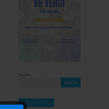
Search
Search
Ən son xəbərlər