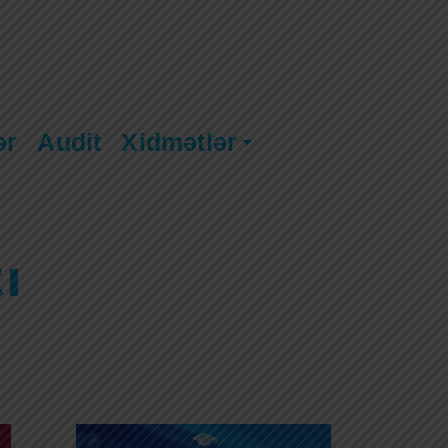
ər
Audit
Xidmətlər
ı