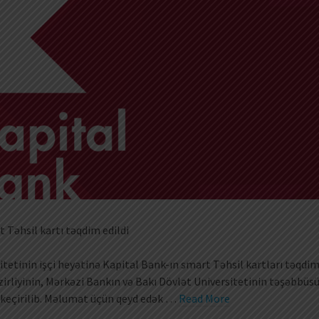
t Təhsil kartı təqdim edildi
itetinin işçi heyətinə Kapital Bank-ın smart Təhsil kartları təqdi
zirliyinin, Mərkəzi Bankın və Bakı Dövlət Universitetinin təşəbbüsü
a keçirilib. Məlumat üçün qeyd edək …
Read More