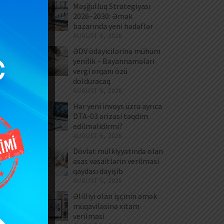
Məşğulluq Strategiyası
2026–2030: Əmək
bazarında yeni hədəflər
AUGUST 6, 2026
ƏDV ödəyicilərinə mühüm
yenilik – Bəyannamələri
vergi orqanı özü
dolduracaq
AUGUST 6, 2026
Hər yeni invoys üzrə ayrıca
DTA-03 ərizəsi təqdim
edilməlidirmi?
AUGUST 6, 2026
Dövlət mülkiyyətində olan
əsas vəsaitlərin verilməsi
qaydası dəyişib
AUGUST 5, 2026
Əlilliyi olan işçinin əmək
müqaviləsinə xitam
verilməsi