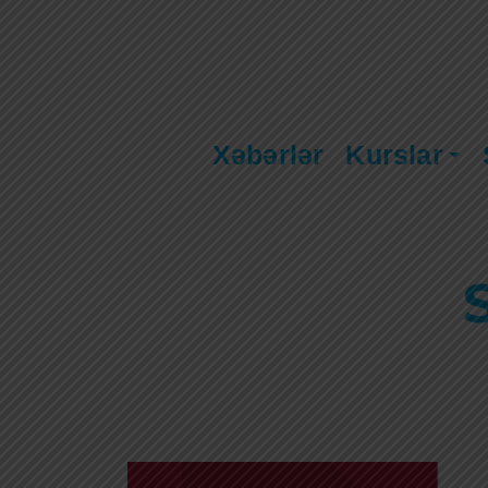
Xəbərlər
Kurslar