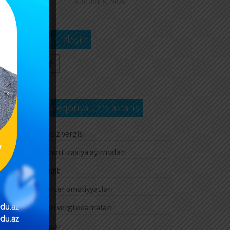
AUGUST 5, 2026
Bizi izləyin
Kateqoriya üzrə axtarış
Aksiz vergisi
Amortizasiya ayırmaları
Audit
Barter əməliyyatları
Cari vergi ödəmələri
Digər