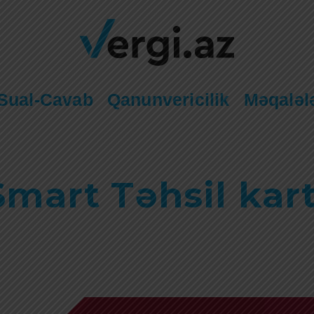
Sual-Cavab
Qanunvericilik
Məqaləl
Smart Təhsil kart