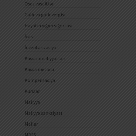
Əsas vəsaitlər
Gəlir və gəlir vergisi
Həyatın yığım sığortası
İcarə
İnventarizasiya
Kassa əməliyyatları
Kassa metodu
Kompensasiya
Kurslar
Maliyyə
Maliyyə sanksiyası
Mallar
MDSS