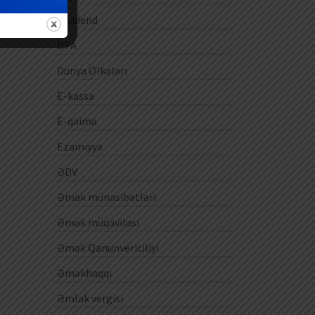
Dividend
DTA
Dünya Ölkələri
E-kassa
E-qaimə
Ezamiyyə
ƏDV
Əmək münasibətləri
Əmək müqaviləsi
Əmək Qanunvericiliyi
Əməkhaqqı
Əmlak vergisi