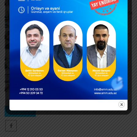
AUGUST 7, 2026
Məşğulluq Strategiyası 2026–2030: Əmək bazarında
yeni hədəflər
AUGUST 6, 2026
ƏDV ödəyicilərinə mühüm yenilik – Bəyannamələri
vergi orqanı özü dolduracaq
AUGUST 6, 2026
Hər yeni invoys üzrə ayrıca DTA-03 ərizəsi təqdim
edilməlidirmi?
AUGUST 6, 2026
Dövlət mülkiyyətində olan əsas vəsaitlərin
verilməsi qaydası dəyişib
AUGUST 5, 2026
Bizi izləyin