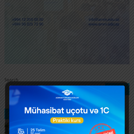
Search
Search
Ən son xəbərlər
Müntəzəm və daimi xidmətlərin rəsmiləşdirilməsi