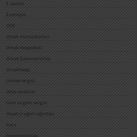
E-qaimə
Ezamiyyə
ƏDV
Əmək münasibətləri
Əmək müqaviləsi
Əmək Qanunvericiliyi
Əməkhaqqı
Əmlak vergisi
Əsas vəsaitlər
Gəlir və gəlir vergisi
Həyatın yığım sığortası
İcarə
İnventarizasiya