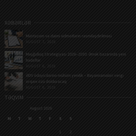
XƏBƏRLƏR
Müntəzəm və daimi xidmətlərin rəsmiləşdirilməsi
AUGUST 7, 2026
Məşğulluq Strategiyası 2026–2030: Əmək bazarında yeni
hədəflər
AUGUST 6, 2026
ƏDV ödəyicilərinə mühüm yenilik – Bəyannamələri vergi
orqanı özü dolduracaq
AUGUST 6, 2026
TƏQVIM
August 2026
M
T
W
T
F
S
S
1
2