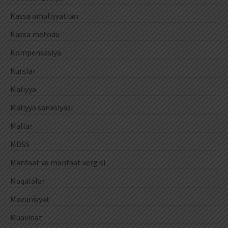
Kassa əməliyyatları
Kassa metodu
Kompensasiya
Kurslar
Maliyyə
Maliyyə sanksiyası
Mallar
MDSS
Mənfəət və mənfəət vergisi
Məqalələr
Məzuniyyət
Müavinət