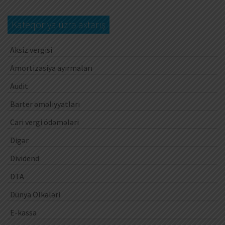
Kateqoriya üzrə axtarış
Aksiz vergisi
Amortizasiya ayırmaları
Audit
Barter əməliyyatları
Cari vergi ödəmələri
Digər
Dividend
DTA
Dünya Ölkələri
E-kassa