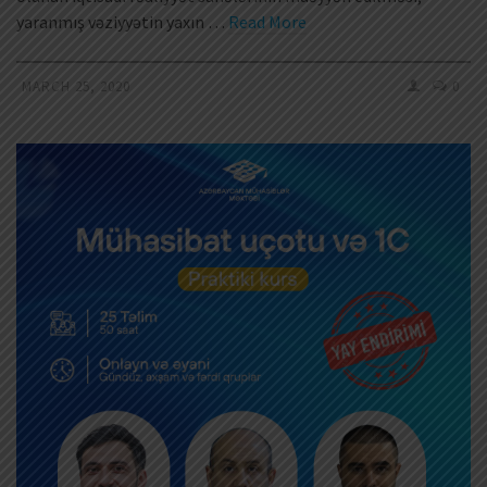
yaranmış vəziyyətin yaxın …
Read More
MARCH 25, 2020
0