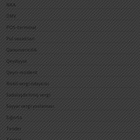
NKA
ÖMV
POS-terminal
Pul vəsaitləri
Qanunvericilik
Qeydiyyat
Qeyri-rezident
Riskli vergi ödəyicisi
Sadələşdirilmiş vergi
Səyyar vergi yoxlaması
Sığorta
Tender
Təsisçi