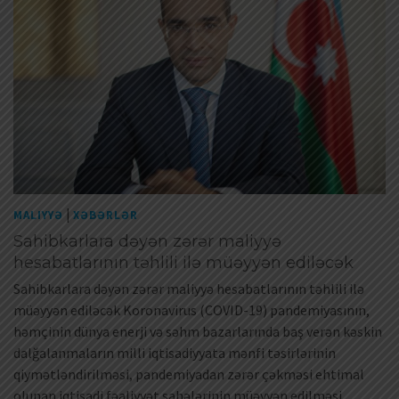
|
MALIYYƏ
XƏBƏRLƏR
Sahibkarlara dəyən zərər maliyyə
hesabatlarının təhlili ilə müəyyən ediləcək
Sahibkarlara dəyən zərər maliyyə hesabatlarının təhlili ilə
müəyyən ediləcək Koronavirus (COVID-19) pandemiyasının,
həmçinin dünya enerji və səhm bazarlarında baş verən kəskin
dalğalanmaların milli iqtisadiyyata mənfi təsirlərinin
qiymətləndirilməsi, pandemiyadan zərər çəkməsi ehtimal
olunan iqtisadi fəaliyyət sahələrinin müəyyən edilməsi,