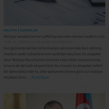
|
MALIYYƏ
XƏBƏRLƏR
Maliyyə hesabatlarının şəffaflaşmasında məcburi auditin rolu
JUNE 12, 2020
BY
ACCOUNTING ACCOUNTING
Son günlərdə kütləvi informasiya vasitələrində dərc edilmiş
məcburi audit subyektlərinin auditdən keçməsi ilə əlaqədar
istər Maliyyə Nazirliyinin internet saytındakı müraciətində,
istərsə də iqtisadi ekspertlərin bu məsələ ilə əlaqədar təhlili
bir daha sübut edir ki, ölkə qanunvericiliyinə görə öz maliyyə
hesabatlarını …
Read More