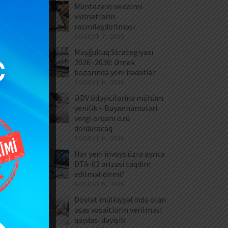
Müntəzəm və daimi
xidmətlərin
rəsmiləşdirilməsi
AUGUST 7, 2026
Məşğulluq Strategiyası
2026–2030: Əmək
bazarında yeni hədəflər
AUGUST 6, 2026
ƏDV ödəyicilərinə mühüm
yenilik – Bəyannamələri
vergi orqanı özü
dolduracaq
AUGUST 6, 2026
Hər yeni invoys üzrə ayrıca
DTA-03 ərizəsi təqdim
edilməlidirmi?
AUGUST 6, 2026
Dövlət mülkiyyətində olan
əsas vəsaitlərin verilməsi
qaydası dəyişib