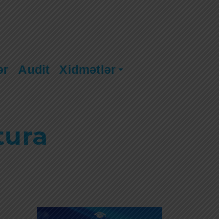
ər
Audit
Xidmətlər
tura