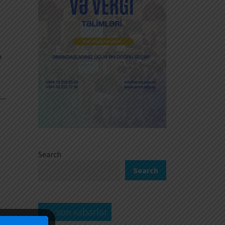
n
0
Search
Search
Ən son xəbərlər