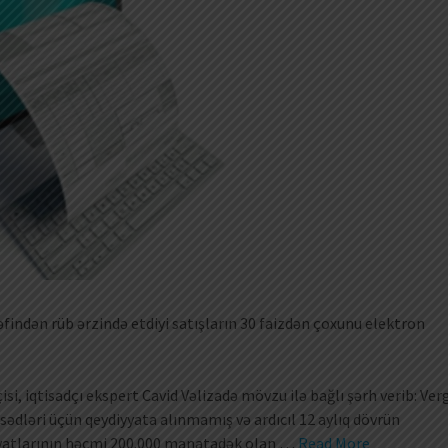
rəfindən rüb ərzində etdiyi satışların 30 faizdən çoxunu elektron
si, iqtisadçı ekspert Cavid Vəlizadə mövzu ilə bağlı şərh verib: Ver
ədləri üçün qeydiyyata alınmamış və ardıcıl 12 aylıq dövrün
iyyatlarının həcmi 200.000 manatadək olan …
Read More