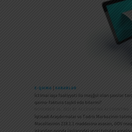
|
E-QAIMƏ
XƏBƏRLƏR
İctimai iaşə fəaliyyəti ilə məşğul olan şəxslər tə
qaimə-faktura təşkil edə bilərmi?
NOVEMBER 16, 2021
BY
ACCOUNTING ACCOUNTING
İqtisadi Araşdırmalar və Tədris Mərkəzinin təlimçi
Məcəlləsinin 218.1.1 maddəsinə əsasən, ƏDV məqs
istənilən ayında (aylarında) vergi tutulan əməl