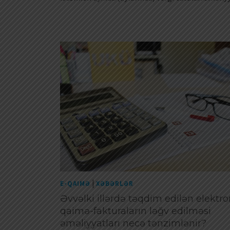
|
E-QAIMƏ
XƏBƏRLƏR
Əvvəlki illərdə təqdim edilən elektr
qaimə-fakturaların ləğv edilməsi
əməliyyatları necə tənzimlənir?