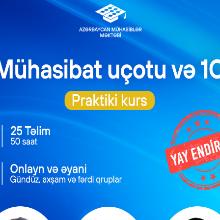
li
əxslər
əyicisi
bağlı
ektron
ı
0