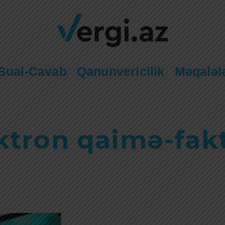
Sual-Cavab
Qanunvericilik
Məqaləl
ktron qaimə-fak