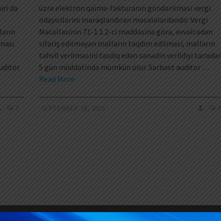
iri də
üzrə elektron qaimə-fakturanın göndərilməsi vergi
ödəyicilərini maraqlandıran məsələlərdəndir. Vergi
ların
Məcəlləsinin 71-1.1.2-ci maddəsinə görə, əvvəlcədən
ıması
sifariş edilməyən malların təqdim edilməsi, malların
təhvil verilməsini təsdiq edən sənədin verildiyi tarixdə
uditor
5 gün müddətində mümkün olur. Sərbəst auditor …
Read More
0
SEPTEMBER 28, 2021