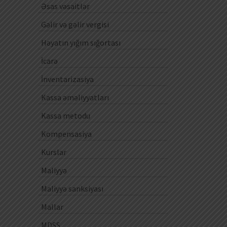
Əsas vəsaitlər
Gəlir və gəlir vergisi
Həyatın yığım sığortası
İcarə
İnventarizasiya
Kassa əməliyyatları
Kassa metodu
Kompensasiya
Kurslar
Maliyyə
Maliyyə sanksiyası
Mallar
MDSS