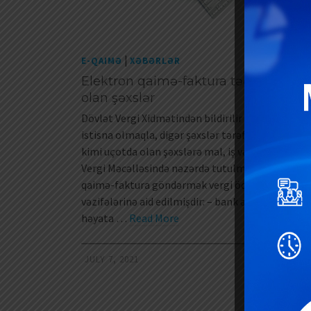
|
E-QAIMƏ
XƏBƏRLƏR
Elektron qaimə-faktura təqdim etmə
olan şəxslər
Dövlət Vergi Xidmətindən bildirilir ki, aşağıdakı ş
istisna olmaqla, digər şəxslər tərəfindən vergi öd
kimi uçotda olan şəxslərə mal, iş və xidmətlərlə 
Vergi Məcəlləsində nəzərdə tutulmuş qaydada el
qaimə-faktura göndərmək vergi ödəyicilərinin
vəzifələrinə aid edilmişdir: – bank əməliyyatların
həyata …
Read More
JULY 7, 2021