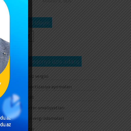
AUGUST 5, 2026
Bizi izləyin
Kateqoriya üzrə axtarış
Aksiz vergisi
Amortizasiya ayırmaları
Audit
Barter əməliyyatları
Cari vergi ödəmələri
Digər