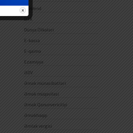
Dividend
DTA
Dünya Ölkələri
E-kassa
E-qaimə
Ezamiyyə
ƏDV
Əmək münasibətləri
Əmək müqaviləsi
Əmək Qanunvericiliyi
Əməkhaqqı
Əmlak vergisi