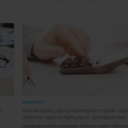
XƏBƏRLƏR
on
Əvvəlcədən sifariş edilməyən mallar üzr
elektron qaimə-fakturanın göndərilməsi
Əvvəlcədən sifariş edilməyən malların təqdim edilməs