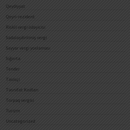
Qeydiyyat
Qeyri-rezident
Riskli vergi ödəyicisi
Sadələşdirilmiş vergi
Səyyar vergi yoxlaması
Sığorta
Tender
Təsisçi
Təsnifat Kodları
Torpaq vergisi
Turizm
Uncategorized