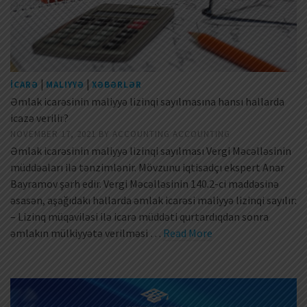
|
|
İCARƏ
MALIYYƏ
XƏBƏRLƏR
Əmlak icarəsinin maliyyə lizinqi sayılmasına hansı hallarda
icazə verilir?
NOVEMBER 17, 2021
BY
ACCOUNTING ACCOUNTING
Əmlak icarəsinin maliyyə lizinqi sayılması Vergi Məcəlləsinin
müddəaları ilə tənzimlənir. Mövzunu iqtisadçı ekspert Anar
Bayramov şərh edir. Vergi Məcəlləsinin 140.2-ci maddəsinə
əsasən, aşağıdakı hallarda əmlak icarəsi maliyyə lizinqi sayılır:
– Lizinq müqaviləsi ilə icarə müddəti qurtardıqdan sonra
əmlakın mülkiyyətə verilməsi …
Read More