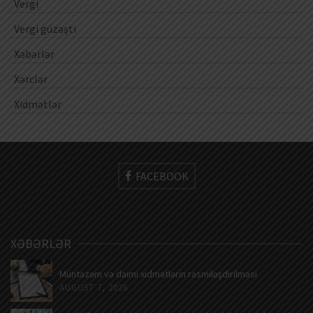
Vergi
Vergi güzəşti
Xəbərlər
Xərclər
Xidmətlər
FACEBOOK
XƏBƏRLƏR
Müntəzəm və daimi xidmətlərin rəsmiləşdirilməsi
AUGUST 7, 2026