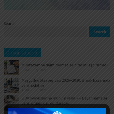
Search
Search
Ən son xəbərlər
Müntəzəm və daimi xidmətlərin rəsmiləşdirilməsi
AUGUST 7, 2026
Məşğulluq Strategiyası 2026–2030: Əmək bazarında
yeni hədəflər
AUGUST 6, 2026
ƏDV ödəyicilərinə mühüm yenilik – Bəyannamələri
vergi orqanı özü dolduracaq
AUGUST 6, 2026