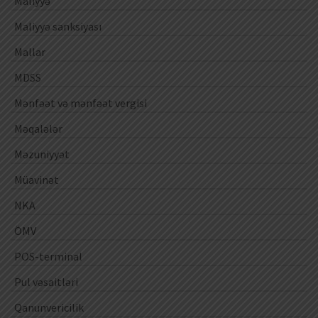
Maliyyə
Maliyyə sanksiyası
Mallar
MDSS
Mənfəət və mənfəət vergisi
Məqalələr
Məzuniyyət
Müavinət
NKA
ÖMV
POS-terminal
Pul vəsaitləri
Qanunvericilik