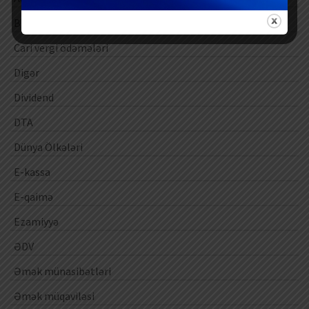
Barter əməliyyatları
Cari vergi ödəmələri
Digər
Dividend
DTA
Dünya Ölkələri
E-kassa
E-qaimə
Ezamiyyə
ƏDV
Əmək münasibətləri
Əmək müqaviləsi