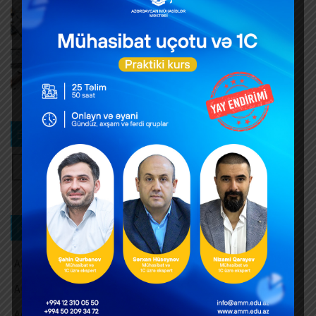
Hər yeni invoys üzrə ayrıca DTA-03 ərizəsi təqdim
edilməlidirmi?
AUGUST 6, 2026
Dövlət mülkiyyətində olan əsas vəsaitlərin
verilməsi qaydası dəyişib
AUGUST 5, 2026
Bizi izləyin
Kateqoriya üzrə axtarış
Aksiz vergisi
Amortizasiya ayırmaları
Audit