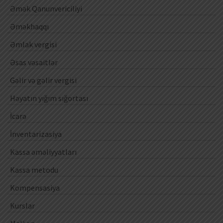
Əmək Qanunvericiliyi
Əməkhaqqı
Əmlak vergisi
Əsas vəsaitlər
Gəlir və gəlir vergisi
Həyatın yığım sığortası
İcarə
İnventarizasiya
Kassa əməliyyatları
Kassa metodu
Kompensasiya
Kurslar