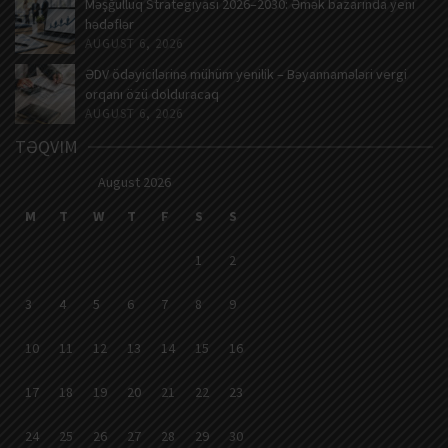
Məşğulluq Strategiyası 2026–2030: Əmək bazarında yeni
hədəflər
AUGUST 6, 2026
ƏDV ödəyicilərinə mühüm yenilik – Bəyannamələri vergi
orqanı özü dolduracaq
AUGUST 6, 2026
TƏQVIM
August 2026
M
T
W
T
F
S
S
1
2
3
4
5
6
7
8
9
10
11
12
13
14
15
16
17
18
19
20
21
22
23
24
25
26
27
28
29
30