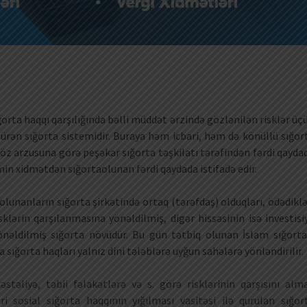
ığorta haqqı qarşılığında bəlli müddət ərzində gözlənilən risklər üç
ən sığorta sistemidir. Buraya həm icbari, həm də könüllü sığor
 öz arzusuna görə peşəkar sığorta təşkilatı tərəfindən fərdi qayda
min xidmətdən sığortaolunan fərdi qaydada istifadə edir.
aolunanların sığorta şirkətində ortaq (tərəfdaş) olduqları, ödədiklə
isklərin qarşılanmasına yönəldilmiş, digər hissəsinin isə investisi
nəldilmiş sığorta növüdür. Bu gün tətbiq olunan İslam sığorta
 sığorta haqları yalnız dini tələblərə uyğun sahələrə yönləndirilir.
əstəliyə, təbii fəlakətlərə və s. görə risklərinin qarşısını alm
 sosial sığorta haqqının yığılması vasitəsi ilə qurulan sığor