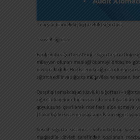
– qarşılıqlı əməkdaşlıq (üzvlük) sığortası;
– sosial sığorta.
Fərdi pullu sığorta sistemi – sığorta şirkətinin s
müəyyən olunan məbləği ödəməyi öhdəsinə götür
növləri daxildir. Bu sistemdə sığorta olunan şəxs
sığorta edilir və sığorta müqaviləsinə əsasən, hə
Qarşılıqlı əməkdaşlıq (üzvlük) siğortası – sığort
sığorta haqqının bir hissəsi ilə reallaşa bilən r
qoyuluşuna çevrilərək mənfəət əldə etməyə yö
(Təkafül) bu sistemə əsaslanır. İslam sığortasında
Sosial sığorta sistemi – vətəndaşların yaşa, x
məqsədilə dövlət tərəfindən toplanan məcburi