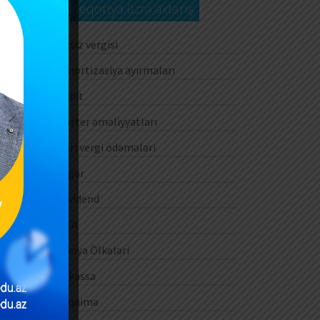
Kateqoriya üzrə axtarış
Aksiz vergisi
Amortizasiya ayırmaları
Audit
Barter əməliyyatları
Cari vergi ödəmələri
Digər
Dividend
DTA
Dünya Ölkələri
E-kassa
E-qaimə