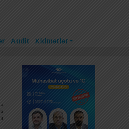
ər
Audit
Xidmətlər
rə
ra
il