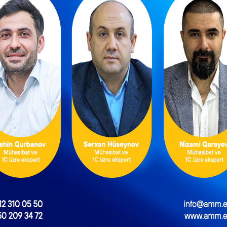
 KANALIMIZA ÜZV OLUN
Kadr Xidmətləri üçün linkə daxil olun