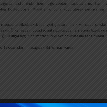
r sığorta sistemində həm sığortaedən təşkilatların, həm 
bləğ Dövlət Sosial Müdafiə Fonduna köçürülərək pensiya yaşı
ı məqsədilə ölkədə aktiv fəaliyyət göstərən fiziki və hüquqi şəxslər
səsidir. Ölkəmizdə mövcud sosial sığorta ödənişi sistemi Azərbayc
Q)” və digər uyğun normativ hüquqi aktlar vasitəsilə tənzimlənir.
rta ödənişlərinin aşağıdakı iki forması vardır: