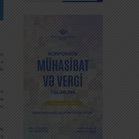
ün
ta
da
ri
ya
sı
aq
ta