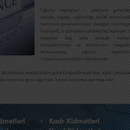
Sığorta ödənişləri – şəxslərin gələcək
əmlakı, həyatı, sağlamlığı, mülki məsuliyyət
həmçinin qanunvericiliklə qadağan olunmay
fəaliyyəti, o cümlədən sahibkarlıq fəaliyyəti i
əlaqədar baş verə biləcək risklər
bölüşdürülməsi və ötürülməsi məqsədi
ixtisaslaşmış sığorta təşkilatı
(müəssisəsinə) edilən ödənişlərdir.
ı ilk növbədə məcburiliyinə görə fərqləndirmək olar: icbari (məcbur
biqi sisteminə görə sığortanı 3 növə (sistemə) ayırmaq olar: