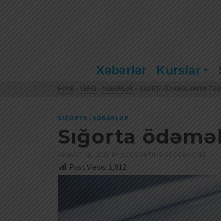
Xəbərlər
Kurslar
HOME
»
VERGI
»
XƏBƏRLƏR
»
SIĞORTA ÖDƏMƏLƏRININ TƏSN
|
SIĞORTA
XƏBƏRLƏR
Sığorta ödəməl
AUGUST 11, 2021
BY
ACCOUNTING ACCOUNTING
Post Views:
1,812