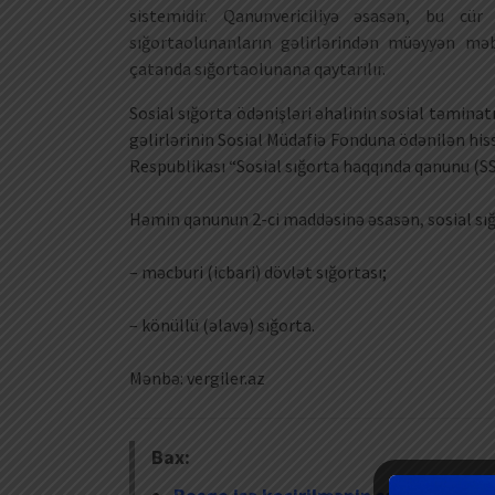
sistemidir. Qanunvericiliyə əsasən, bu cü
sığortaolunanların gəlirlərindən müəyyən mə
çatanda sığortaolunana qaytarılır.
Sosial sığorta ödənişləri əhalinin sosial təminat
gəlirlərinin Sosial Müdafiə Fonduna ödənilən his
Respublikası “Sosial sığorta haqqında qanunu (SS
Həmin qanunun 2-ci maddəsinə əsasən, sosial sığo
– məcburi (icbari) dövlət sığortası;
– könüllü (əlavə) sığorta.
Mənbə: vergiler.az
Bax: