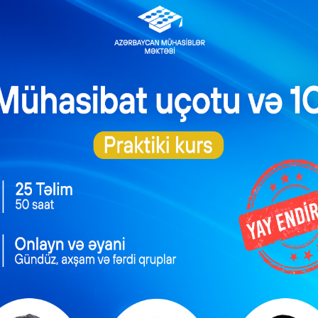
məsi
dır?
dəməkdən azaddır?
əlirin vergiyə cəlb olunması
ışı zamanı alıcıya kassa mədaxil orderi verilə bilər?