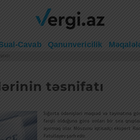
Sual-Cavab
Qanunvericilik
Məqaləl
IFATI
ərinin təsnifatı
Sığorta ödənişləri məqsəd və təyinatına gö
fərqli olduğuna görə onları bir sıra qrupla
ayırmaq olar. Mövzunu iqtisadçı ekspert Rad
Fətullayev şərh edir.