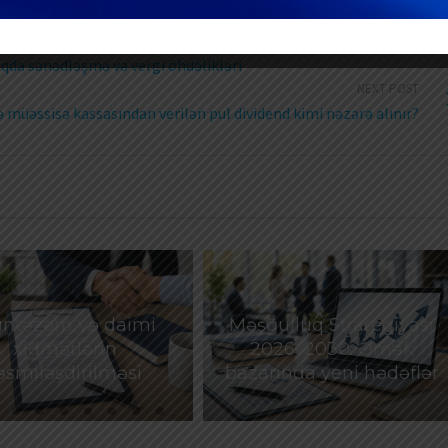
qda sənədləşmə və vergi öhdəlikləri
NEXT POST
ə müəssisə kassasından verilən pul dividend kimi nəzərə alınır?
ntəzəm və daimi
Məşğulluq Strategiyası
xidmətlərin
2026–2030: Əmək
əsmiləşdirilməsi
bazarında yeni hədəflər