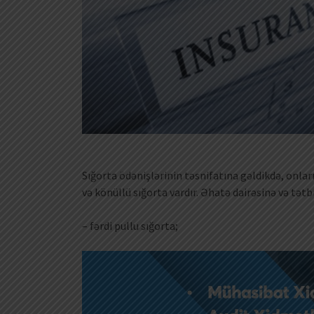
Sığorta ödənişlərinin təsnifatına gəldikdə, onlar
və könüllü sığorta vardır. Əhatə dairəsinə və tət
– fərdi pullu sığorta;