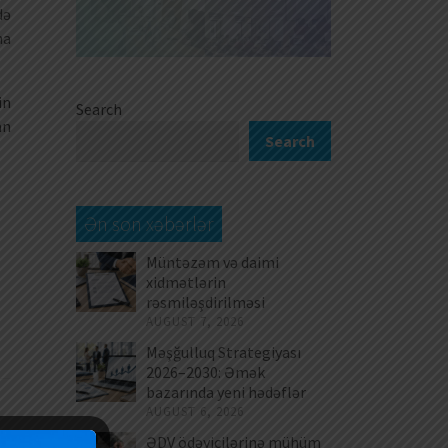
də
na
in
Search
an
Search
Ən son xəbərlər
Müntəzəm və daimi
xidmətlərin
rəsmiləşdirilməsi
AUGUST 7, 2026
Məşğulluq Strategiyası
2026–2030: Əmək
bazarında yeni hədəflər
AUGUST 6, 2026
ƏDV ödəyicilərinə mühüm