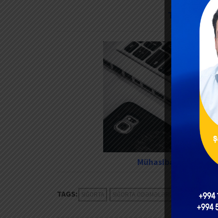
TELEQRAM
Mühasibat, Audit və 
TAGS:
SIĞORTA
SIĞORTA ÖDƏMƏLƏRI