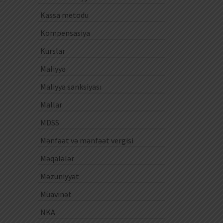
Kassa metodu
Kompensasiya
Kurslar
Maliyyə
Maliyyə sanksiyası
Mallar
MDSS
Mənfəət və mənfəət vergisi
Məqalələr
Məzuniyyət
Müavinət
NKA