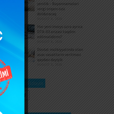
yenilik – Bəyannamələri
vergi orqanı özü
dolduracaq
AUGUST 6, 2026
Hər yeni invoys üzrə ayrıca
DTA-03 ərizəsi təqdim
edilməlidirmi?
AUGUST 6, 2026
Dövlət mülkiyyətində olan
əsas vəsaitlərin verilməsi
qaydası dəyişib
AUGUST 5, 2026
Bizi izləyin