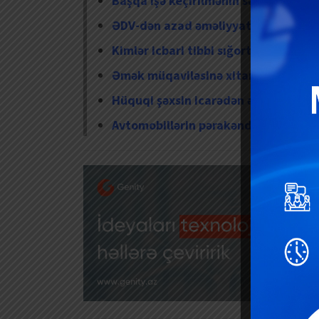
Başqa işə keçirilmənin sənədləşdiril
ƏDV-dən azad əməliyyatlar hansılar
Kimlər icbari tibbi sığorta haqqı ö
Əmək müqaviləsinə xitam verilməsi
Hüquqi şəxsin icarədən əldə etdiyi g
Avtomobillərin pərakəndə qaydada sat