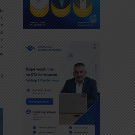
də
i,
an
lə
in
lə
na
i)