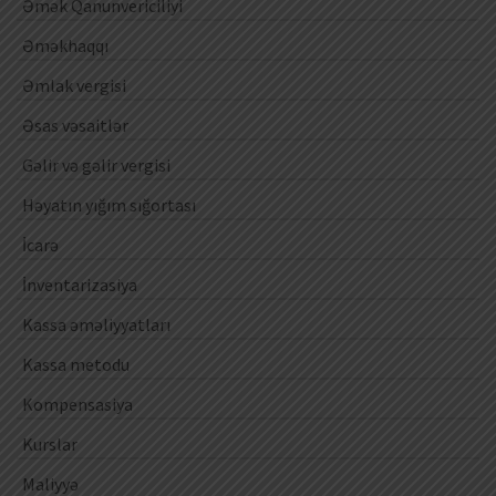
Əmək Qanunvericiliyi
Əməkhaqqı
Əmlak vergisi
Əsas vəsaitlər
Gəlir və gəlir vergisi
Həyatın yığım sığortası
İcarə
İnventarizasiya
Kassa əməliyyatları
Kassa metodu
Kompensasiya
Kurslar
Maliyyə