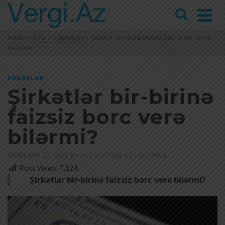
HOME
»
VERGI
»
XƏBƏRLƏR
»
ŞIRKƏTLƏR BIR-BIRINƏ FAIZSIZ BORC VERƏ
BILƏRMI?
XƏBƏRLƏR
Şirkətlər bir-birinə
faizsiz borc verə
bilərmi?
FEBRUARY 23, 2021
BY
ACCOUNTING ACCOUNTING
Post Views:
7,124
Şirkətlər bir-birinə faizsiz borc verə bilərmi?