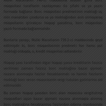
müqaviləsi tərəflərin razılaşması ilə şifahi və ya yazılı
formada bağlanır. Borc müqaviləsi predmetinin məbləği üç
min manatdan çoxdursa və ya məbləğindən asılı olmayaraq
müqavilənin iştirakçısı hüquqi şəxsdirsə, borc müqaviləsi
yazılı formada bağlanmalıdır.
Bunlarla yanaşı, Mülki Məcəllənin 739.2-ci maddəsində qeyd
edilmişdir ki, borc müqaviləsinin predmeti hər hansı pul
məbləği olduqda, o, kredit müqaviləsi adlandırılır.
Hüquqi şəxs tərəfindən digər hüquqi şəxsə kreditlərin faizsiz
verilməsi zamanı faizsiz borc məbləğinə bazar qiyməti
nəzərə alınmaqla faizlər hesablanmalı və həmin faizlərin
məbləği borc verən müəssisənin vergi tutulan gəlirlərinə aid
edilməlidir.
Bu zaman hüquqi şəxsdən borc alan müəssisə vergitutma
məqsədləri üçün bazar qiyməti nəzərə alınmaqla alınmış
borc məbləğinə hesablanmış faizlərdən ödəmə mənbəyində