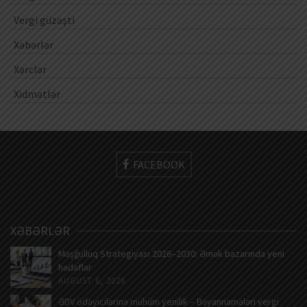
Vergi güzəşti
Xəbərlər
Xərclər
Xidmətlər
FACEBOOK
XƏBƏRLƏR
Məşğulluq Strategiyası 2026–2030: Əmək bazarında yeni
hədəflər
AUGUST 6, 2026
ƏDV ödəyicilərinə mühüm yenilik – Bəyannamələri vergi