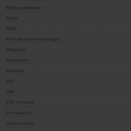
Maliyyə sanksiyası
Mallar
MDSS
Mənfəət və mənfəət vergisi
Məqalələr
Məzuniyyət
Müavinət
NKA
ÖMV
POS-terminal
Pul vəsaitləri
Qanunvericilik