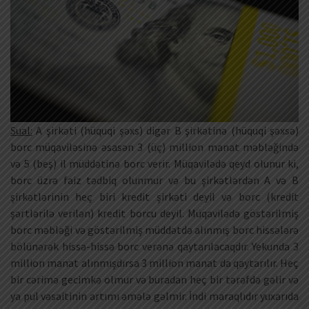
Sual:
A şirkəti (hüquqi şəxs) digər B şirkətinə (hüquqi şəxsə)
borc müqaviləsinə əsasən 3 (üç) million manat məbləğində
və 5 (beş) il müddətinə borc verir. Müqavilədə qeyd olunur ki,
borc üzrə faiz tədbiq olunmur və bu şirkətlərdən A və B
şirkətlərinin heç biri kredit şirkəti deyil və borc (kredit
şərtlərilə verilən) kredit borcu deyil. Müqavilədə göstərilmiş
borc məbləği və göstərilmiş müddətdə alınmış borc hissələrə
bölünərək hissə-hissə borc verənə qaytarılacaqdır. Yekunda 3
million manat alınmışdırsa 3 million manat da qaytarılır. Heç
bir cərimə gecimkə olmur və buradan heç bir tərəfdə gəlir və
ya pul vəsaitinin artımı əmələ gəlmir. İndi maraqlıdır yuxarıda