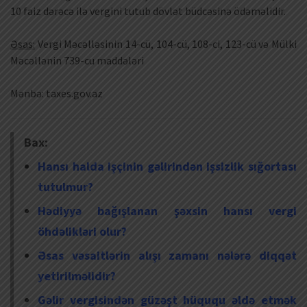
10 faiz dərəcə ilə vergini tutub dövlət büdcəsinə ödəməlidir.
Əsas:
Vergi Məcəlləsinin 14-cü, 104-cü, 108-ci, 123-cü və Mülki
Məcəllənin 739-cu maddələri
Mənbə: taxes.gov.az
Bax:
Hansı halda işçinin gəlirindən işsizlik sığortası
tutulmur?
Hədiyyə bağışlanan şəxsin hansı vergi
öhdəlikləri olur?
Əsas vəsaitlərin alışı zamanı nələrə diqqət
yetirilməlidir?
Gəlir vergisindən güzəşt hüququ əldə etmək