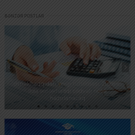
BƏNZƏR POSTLAR
Əməkhaqqıdan vergi tutulması: 2026-cı
ildə əməkhaqqı cədvəli necə
hazırlanacaq