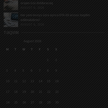
orqanı özü dolduracaq
AUGUST 6, 2026
Hər yeni invoys üzrə ayrıca DTA-03 ərizəsi təqdim
edilməlidirmi?
AUGUST 6, 2026
TƏQVIM
August 2026
M
T
W
T
F
S
S
1
2
3
4
5
6
7
8
9
10
11
12
13
14
15
16
17
18
19
20
21
22
23
24
25
26
27
28
29
30