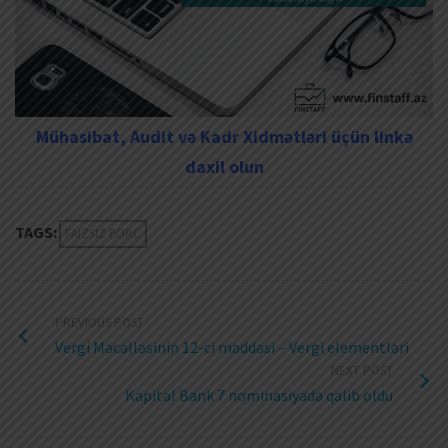
Mühasibat, Audit və Kadr Xidmətləri üçün linkə
daxil olun
TAGS:
FAIZSIZ BORC
PREVIOUS POST
Vergi Məcəlləsinin 12-ci maddəsi – Vergi elementləri
NEXT POST
Kapital Bank 7 nominasiyada qalib oldu