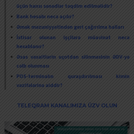
üçün hansı sənədlər təqdim edilməlidir?
Bank hesabı necə açılır?
Əmək məzuniyyətindən geri çağırılma halları
İxtisar olunan işçilərə müavinət necə
hesablanır?
Əsas vəsaitlərin uçotdan silinməsinin ƏDV-yə
cəlb olunması
POS-terminalın quraşdırılması kimin
vəzifələrinə aiddir?
TELEQRAM KANALIMIZA ÜZV OLUN