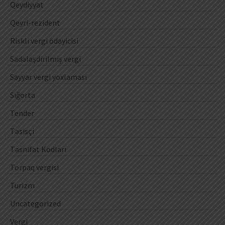
Qeydiyyat
Qeyri-rezident
Riskli vergi ödəyicisi
Sadələşdirilmiş vergi
Səyyar vergi yoxlaması
Sığorta
Tender
Təsisçi
Təsnifat Kodları
Torpaq vergisi
Turizm
Uncategorized
Vergi