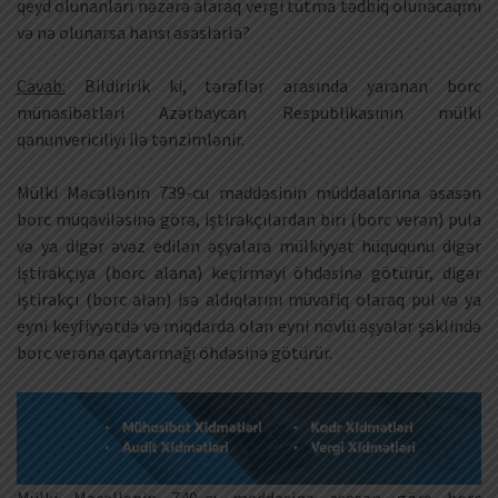
qeyd olunanları nəzərə alaraq vergi tutma tədbiq olunacaqmı
və nə olunarsa hansı əsaslarla?
Cavab:
Bildiririk ki, tərəflər arasında yaranan borc
münasibətləri Azərbaycan Respublikasının mülki
qanunvericiliyi ilə tənzimlənir.
Mülki Məcəllənin 739-cu maddəsinin müddəalarına əsasən
borc müqaviləsinə görə, iştirakçılardan biri (borc verən) pula
və ya digər əvəz edilən əşyalara mülkiyyət hüququnu digər
iştirakçıya (borc alana) keçirməyi öhdəsinə götürür, digər
iştirakçı (borc alan) isə aldıqlarını müvafiq olaraq pul və ya
eyni keyfiyyətdə və miqdarda olan eyni növlü əşyalar şəklində
borc verənə qaytarmağı öhdəsinə götürür.
Mülki Məcəllənin 740-cı maddəsinə əsasən görə borc