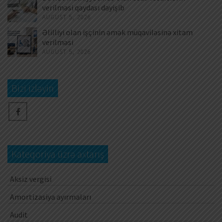
verilməsi qaydası dəyişib
AUGUST 5, 2026
Əlilliyi olan işçinin əmək müqaviləsinə xitam
verilməsi
AUGUST 5, 2026
Bizi izləyin
Kateqoriya üzrə axtarış
Aksiz vergisi
Amortizasiya ayırmaları
Audit