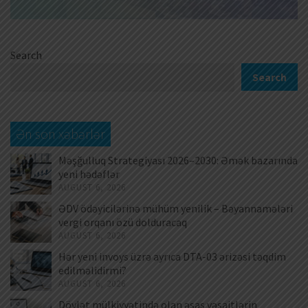
Search
Search
Ən son xəbərlər
Məşğulluq Strategiyası 2026–2030: Əmək bazarında
yeni hədəflər
AUGUST 6, 2026
ƏDV ödəyicilərinə mühüm yenilik – Bəyannamələri
vergi orqanı özü dolduracaq
AUGUST 6, 2026
Hər yeni invoys üzrə ayrıca DTA-03 ərizəsi təqdim
edilməlidirmi?
AUGUST 6, 2026
Dövlət mülkiyyətində olan əsas vəsaitlərin