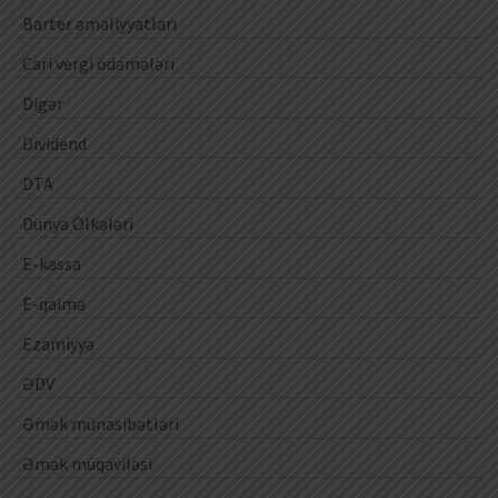
Barter əməliyyatları
Cari vergi ödəmələri
Digər
Dividend
DTA
Dünya Ölkələri
E-kassa
E-qaimə
Ezamiyyə
ƏDV
Əmək münasibətləri
Əmək müqaviləsi