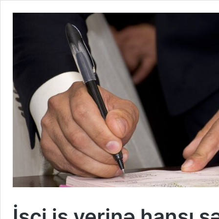
İşçi iş yerinə hansı 