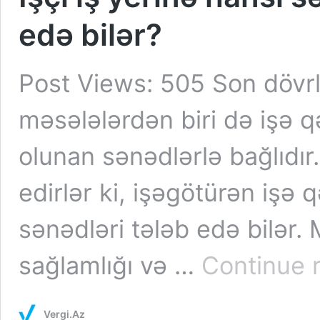
edə bilər?
Post Views: 505 Son dövr
məsələlərdən biri də işə q
olunan sənədlərlə bağlıdır
edirlər ki, işəgötürən işə
sənədləri tələb edə bilər. 
sağlamlığı və …
Continue 
Vergi.Az