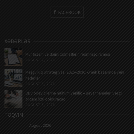
FACEBOOK
XƏBƏRLƏR
Müntəzəm və daimi xidmətlərin rəsmiləşdirilməsi
AUGUST 7, 2026
Məşğulluq Strategiyası 2026–2030: Əmək bazarında yeni
hədəflər
AUGUST 6, 2026
ƏDV ödəyicilərinə mühüm yenilik – Bəyannamələri vergi
orqanı özü dolduracaq
AUGUST 6, 2026
TƏQVIM
August 2026