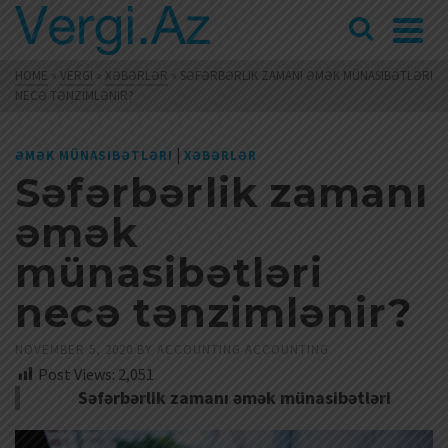
HOME
»
VERGI
»
XƏBƏRLƏR
»
SƏFƏRBƏRLIK ZAMANI ƏMƏK MÜNASIBƏTLƏRI
NECƏ TƏNZIMLƏNIR?
|
ƏMƏK MÜNASIBƏTLƏRI
XƏBƏRLƏR
Səfərbərlik zamanı
əmək
münasibətləri
necə tənzimlənir?
NOVEMBER 5, 2020
BY
ACCOUNTING ACCOUNTING
Post Views:
2,051
Səfərbərlik zamanı əmək münasibətləri