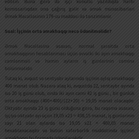
edilsin. Buna görə də işçi könüllü yazıldıqda hərbi
komissarlıqdan ona çağırış gəlir və əmək münasibərləri
Əmək Məcəlləsinin 179-cu maddəsi ilə tənzimlənir.
Sual: İşçinin orta əməkhaqqı necə ödənilməlidir?
Əmək Məcəlləsinə əsasən, normal şəraitdə orta
əməkhaqqının hesablanması üçün əvvəlki iki ayın əməkhaqqı
cəmlənməli və həmin ayların iş günlərinin cəminə
bölünməlidir.
Tutaq ki, avqust və sentyabr aylarında işçinin aylıq əməkhaqqı
400 manat olub. Nəzərə alaq ki, avqustda 22, sentaybr ayında
isə 20 iş günü olub, onda iki ayın cəmi 42 iş günü , bir günlük
orta əməkhaqqı (400+400)/(22+20) = 19,05 manat olacaqdır.
Oktyabr ayında 23 iş günü olduğuna görə, bu rəqəmə əsasən,
işçiyə oktyabr ayı üçün 19,05 x23 = 438,15 manat, iş günlərinin
sayı 21 olan aylarda isə 19,05 x21 = 400,05 manat
hesablanacaqdır və bütün səfərbərlik müddətində işçinin
əməkhaqqı bu formada ödəniləcəkdir.