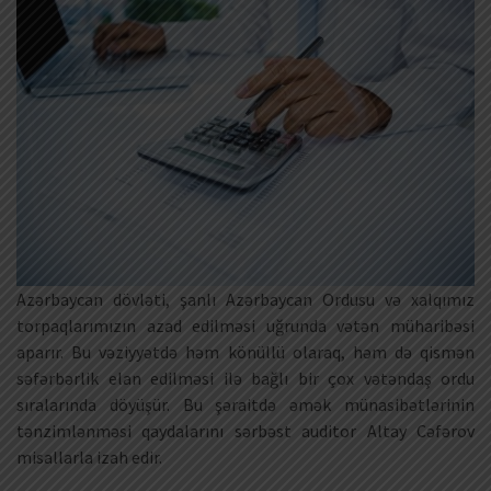
Azərbaycan dövləti, şanlı Azərbaycan Ordusu və xalqımız
torpaqlarımızın azad edilməsi uğrunda vətən müharibəsi
aparır. Bu vəziyyətdə həm könüllü olaraq, həm də qismən
səfərbərlik elan edilməsi ilə bağlı bir çox vətəndaş ordu
sıralarında döyüşür. Bu şəraitdə əmək münasibətlərinin
tənzimlənməsi qaydalarını sərbəst auditor Altay Cəfərov
misallarla izah edir.