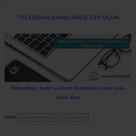
TELEQRAM KANALIMIZA ÜZV OLUN
Mühasibat, Audit və Kadr Xidmətləri üçün linkə
daxil olun
TAGS:
ƏMƏK MÜNASIBƏTLƏRI
SƏFƏRBƏRLIK