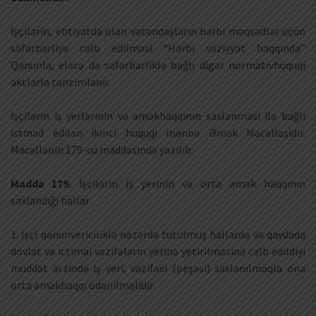
İşçilərin, ehtiyatda olan vətəndaşların hərbi məqsədlər üçün
səfərbərliyə cəlb edilməsi “Hərbi vəziyyət haqqında”
Qanunla, eləcə də səfərbərliklə bağlı digər normativhüquqi
aktlarla tənzimlənir.
İşçilərin iş yerlərinin və əməkhaqqının saxlanması ilə bağlı
istinad edilən ikinci hüquqi mənbə Əmək Məcəlləsidir.
Məcəllənin 179-cu maddəsində yazılıb:
Maddə 179.
İşçilərin iş yerinin və orta əmək haqqının
saxlandığı hallar
1. İşçi qanunvericiliklə nəzərdə tutulmuş hallarda və qaydada
dövlət və ictimai vəzifələrin yerinə yetirilməsinə cəlb edildiyi
müddət ərzində iş yeri, vəzifəsi (peşəsi) saxlanılmaqla ona
orta əməkhaqqı ödənilməlidir.