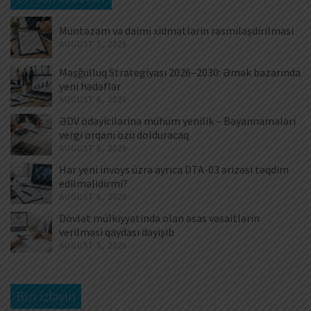
Müntəzəm və daimi xidmətlərin rəsmiləşdirilməsi
AUGUST 7, 2026
Məşğulluq Strategiyası 2026–2030: Əmək bazarında
yeni hədəflər
AUGUST 6, 2026
ƏDV ödəyicilərinə mühüm yenilik – Bəyannamələri
vergi orqanı özü dolduracaq
AUGUST 6, 2026
Hər yeni invoys üzrə ayrıca DTA-03 ərizəsi təqdim
edilməlidirmi?
AUGUST 6, 2026
Dövlət mülkiyyətində olan əsas vəsaitlərin
verilməsi qaydası dəyişib
AUGUST 5, 2026
Bizi izləyin