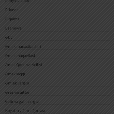
Dünya Ölkələri
E-kassa
E-qaimə
Ezamiyyə
ƏDV
Əmək münasibətləri
Əmək müqaviləsi
Əmək Qanunvericiliyi
Əməkhaqqı
Əmlak vergisi
Əsas vəsaitlər
Gəlir və gəlir vergisi
Həyatın yığım sığortası