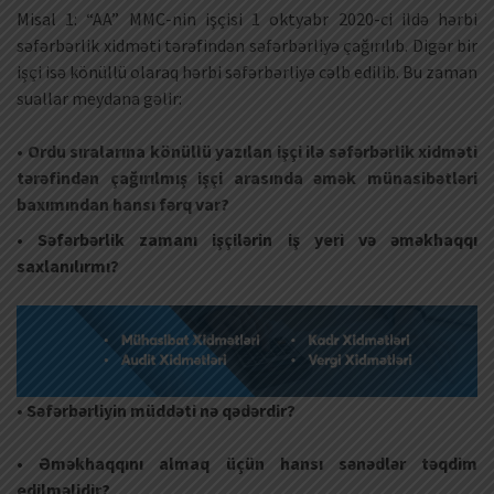
Misal 1: “AA” MMC-nin işçisi 1 oktyabr 2020-ci ildə hərbi
səfərbərlik xidməti tərəfindən səfərbərliyə çağırılıb. Digər bir
işçi isə könüllü olaraq hərbi səfərbərliyə cəlb edilib. Bu zaman
suallar meydana gəlir:
• Ordu sıralarına könüllü yazılan işçi ilə səfərbərlik xidməti
tərəfindən çağırılmış işçi arasında əmək münasibətləri
baxımından hansı fərq var?
• Səfərbərlik zamanı işçilərin iş yeri və əməkhaqqı
saxlanılırmı?
• Səfərbərliyin müddəti nə qədərdir?
• Əməkhaqqını almaq üçün hansı sənədlər təqdim
edilməlidir?