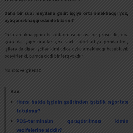
Daha bir sual meydana gəlir: işçiyə orta əməkhaqqı yox,
aylıq əməkhaqqı ödənilə bilərmi?
Orta əməkhaqqının hesablanması xüsusi bir prosesdir, ona
görə də işəgötürənlər çox vaxt səfərbərliyə göndərilmiş
işilərə də digər işçilər kimi adicə aylıq əməkhaqqı hesablayıb
ödəyirlər ki, burada ciddi bir fərq yoxdur.
Mənbə: vergiler.az
Bax:
Hansı halda işçinin gəlirindən işsizlik sığortası
tutulmur?
POS-terminalın quraşdırılması kimin
vəzifələrinə aiddir?