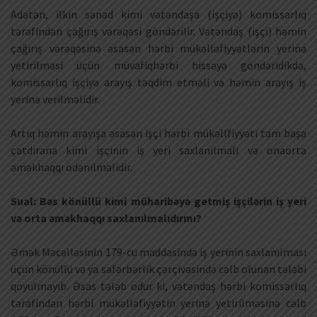
Adətən, ilkin sənəd kimi vətəndaşa (işçiyə) komissarlıq
tərəfindən çağırış vərəqəsi göndərilir. Vətəndaş (işçi) həmin
çağırış vərəqəsinə əsasən hərbi mükəlləfiyyətlərin yerinə
yetirilməsi üçün müvafiqhərbi hissəyə göndəridikdə,
komissarlıq işçiyə arayış təqdim etməli və həmin arayış iş
yerinə verilməlidir.
Artıq həmin arayışa əsasən işçi hərbi mükəllfiyyəti tam başa
çatdırana kimi işçinin iş yeri saxlanılmalı və onaorta
əməkhaqqı ödənilməlidir.
Sual: Bəs könüllü kimi müharibəyə getmiş işçilərin iş yeri
və orta əməkhaqqı saxlanılmalıdırmı?
Əmək Məcəlləsinin 179-cu maddəsində iş yerinin saxlanılması
üçün könüllü və ya səfərbərlik çərçivəsində cəlb olunan tələbi
qoyulmayıb. Əsas tələb odur ki, vətəndaş hərbi komissarlıq
tərəfindən hərbi mükəlləfiyyətin yerinə yetirilməsinə cəlb