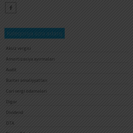
Kateqoriya üzrə axtarış
Aksiz vergisi
Amortizasiya ayırmaları
Audit
Barter əməliyyatları
Cari vergi ödəmələri
Digər
Dividend
DTA