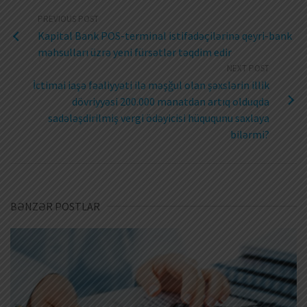
PREVIOUS POST
Kapital Bank POS-terminal istifadəçilərinə qeyri-bank
məhsulları üzrə yeni fürsətlər təqdim edir
NEXT POST
İctimai iaşə fəaliyyəti ilə məşğul olan şəxslərin illik
dövriyyəsi 200.000 manatdan artıq olduqda
sadələşdirilmiş vergi ödəyicisi hüququnu saxlaya
bilərmi?
BƏNZƏR POSTLAR