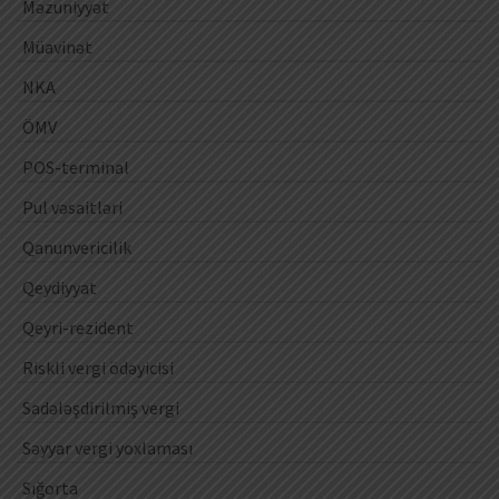
Məzuniyyət
Müavinət
NKA
ÖMV
POS-terminal
Pul vəsaitləri
Qanunvericilik
Qeydiyyat
Qeyri-rezident
Riskli vergi ödəyicisi
Sadələşdirilmiş vergi
Səyyar vergi yoxlaması
Sığorta