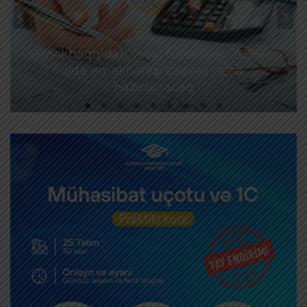
Əməkhaqqıdan vergi tutulması: 2026-cı
ildə əməkhaqqı cədvəli necə
hazırlanacaq