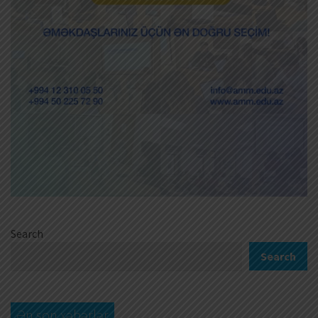
Search
Search
Ən son xəbərlər