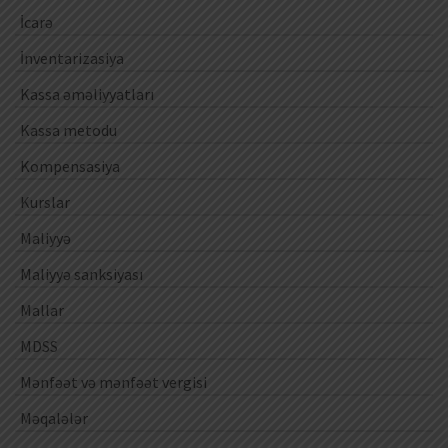
İcarə
İnventarizasiya
Kassa əməliyyatları
Kassa metodu
Kompensasiya
Kurslar
Maliyyə
Maliyyə sanksiyası
Mallar
MDSS
Mənfəət və mənfəət vergisi
Məqalələr