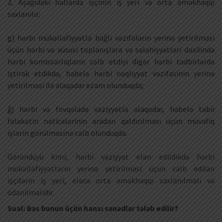
2. Aşağıdakı hallarda işçinin iş yeri və orta əməkhaqqı
saxlanılır:
​g) hərbi mükəlləfiyyətlə bağlı vəzifələrin yerinə yetirilməsi
üçün hərbi və xüsusi toplanışlara və səlahiyyətləri daxilində
hərbi komissarlıqların cəlb etdiyi digər hərbi tədbirlərdə
iştirak etdikdə, habelə hərbi nəqliyyat vəzifəsinin yerinə
yetirilməsi ilə əlaqədar ezam olunduqda;
ğ) hərbi və fövqəladə vəziyyətlə əlaqədar, habelə təbii
fəlakətin nəticələrinin aradan qaldırılması üçün müvafiq
işlərin görülməsinə cəlb olunduqda.
Göründüyü kimi, hərbi vəziyyət elan edildikdə hərbi
mükəlləfiyyətlərin yerinə yetirilməsi üçün cəlb edilən
işçilərin iş yeri, eləcə orta əməkhaqqı saxlanılmalı və
ödənilməlidir.
Sual: Bəs bunun üçün hansı sənədlər tələb edilir?