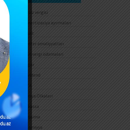
Aksiz vergisi
Amortizasiya ayırmaları
Audit
Barter əməliyyatları
Cari vergi ödəmələri
Digər
Dividend
DTA
Dünya Ölkələri
E-kassa
E-qaimə
Ezamiyyə