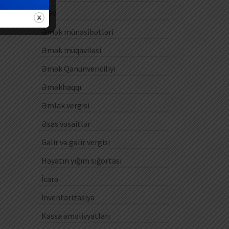
ƏDV
Əmək münasibətləri
Əmək müqaviləsi
Əmək Qanunvericiliyi
Əməkhaqqı
Əmlak vergisi
Əsas vəsaitlər
Gəlir və gəlir vergisi
Həyatın yığım sığortası
İcarə
İnventarizasiya
Kassa əməliyyatları