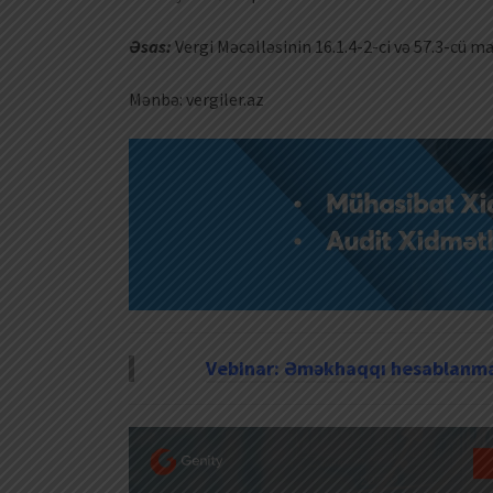
Əsas:
Vergi Məcəlləsinin 16.1.4-2-ci və 57.3-cü m
Mənbə: vergiler.az
Vebinar: Əməkhaqqı hesablanmas