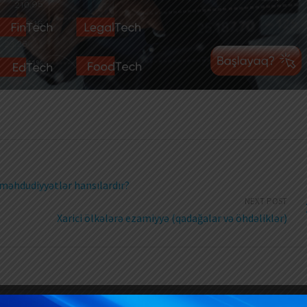
s məhdudiyyətlər hansılardır?
NEXT POST
Xarici ölkələrə ezamiyyə (qadağalar və öhdəliklər)