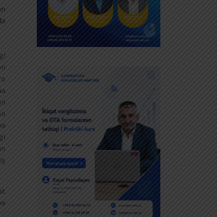
an
də
gi
ən
ro
na
an
ən
və
gi
ün
iş
at
yə