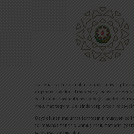
material sərfi normaları barədə müvafiq form
orqanına təqdim etmək vergi ödəyicilərinin və
istehsalına başlanılması ilə bağlı təqdim edilmiş
məlumat təqvim ili ərzində vergi orqanına təqdim
Qeyd olunan məlumat formasının müəyyən edil
formasında təhrif olunmuş məlumatların göstə
sanksiyası tətbiq edilir.