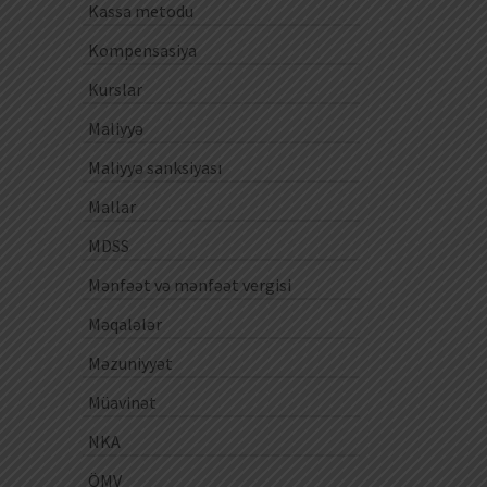
Kassa metodu
Kompensasiya
Kurslar
Maliyyə
Maliyyə sanksiyası
Mallar
MDSS
Mənfəət və mənfəət vergisi
Məqalələr
Məzuniyyət
Müavinət
NKA
ÖMV