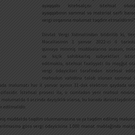
ayaqqabı istehsalçısı istehsal olun
ayaqqabının xammal və material sərfi barə
vergi orqanına məlumat təqdim etməlidirmi?
Dövlət Vergi Xidmətindən bildirilib ki, Ver
Məcəlləsinin 1 yanvar 2022-ci il tarixd
qüvvəyə minmiş müddəalarına əsasən, mik
və kiçik sahibkarlıq subyektləri istis
edilməklə, istehsal fəaliyyəti ilə məşğul ol
vergi ödəyiciləri tərəfindən istehsal edil
məhsulun vahidinə tələb olunan xammal 
ada məlumatı hər il yanvar ayının 31-dək elektron qaydada ver
zifəsidir. İstehsal prosesi ilə, o cümlədən yeni məhsul növün
 məlumatda il ərzində dəyişiklik olarsa, bu barədə dürüstləşdirilm
 edilməlidir.
miş müddətdə təqdim olunmamasına və ya təqdim edilmiş məlum
rilməsinə görə vergi ödəyicisinə 1.000 manat məbləğində maliy