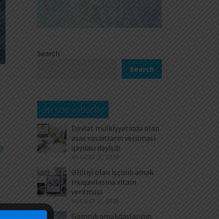
Search
Search
Ən son xəbərlər
Dövlət mülkiyyətində olan
əsas vəsaitlərin verilməsi
qaydası dəyişib
AUGUST 5, 2026
Əlilliyi olan işçinin əmək
müqaviləsinə xitam
verilməsi
AUGUST 5, 2026
Gömrük əməkdaşlarının