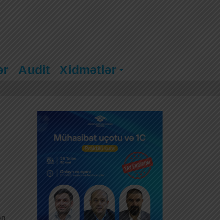
ər
Audit
Xidmətlər
ən