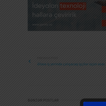
PREVIOUS POST
Əlavə iş yerində çalışacaq işçilər üçün əsa
BƏNZƏR POSTLAR