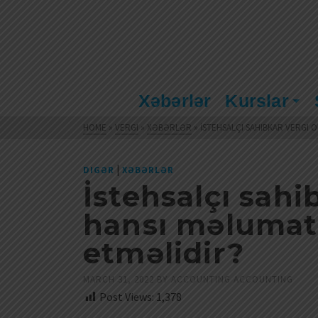
Xəbərlər
Kurslar
HOME
»
VERGI
»
XƏBƏRLƏR
»
İSTEHSALÇI SAHIBKAR VERGI
|
DIGƏR
XƏBƏRLƏR
İstehsalçı sahi
hansı məlumat
etməlidir?
MARCH 31, 2022
BY
ACCOUNTING ACCOUNTING
Post Views:
1,378