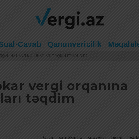
Sual-Cavab
Qanunvericilik
Məqaləl
 ORQANINA HANSI MƏLUMATLARI TƏQDIM ETMƏLIDIR?
bkar vergi orqanına
ları təqdim
Orta sahibkarlıq subyekti hesab edil