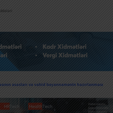
addələri
ının əsasları və vahid bəyannamənin hazırlanması