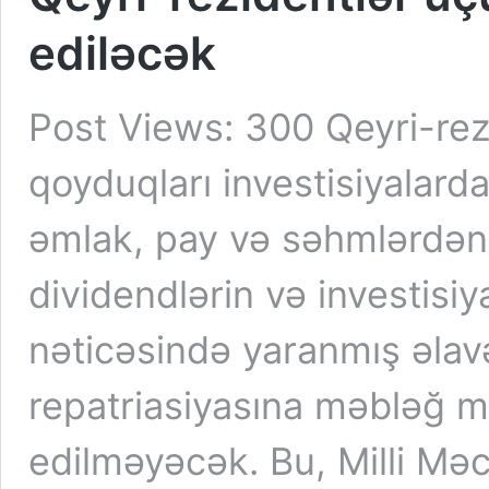
ediləcək
Post Views: 300 Qeyri-re
qoyduqları investisiyalar
əmlak, pay və səhmlərdən)
dividendlərin və investisiy
nəticəsində yaranmış əlavə
repatriasiyasına məbləğ m
edilməyəcək. Bu, Milli Məcl