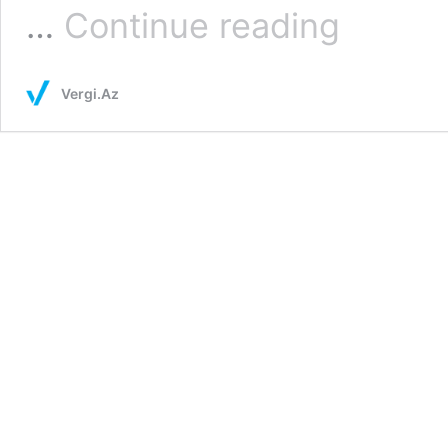
Qeyri-
…
Continue reading
rezidentlər
üçün
yeni
Vergi.Az
güzəşt
tətbiq
ediləcək