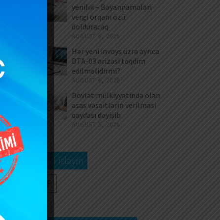
yenilik – Bəyannamələri
vergi orqanı özü
dolduracaq
AUGUST 6, 2026
Hər yeni invoys üzrə ayrıca
DTA-03 ərizəsi təqdim
edilməlidirmi?
AUGUST 6, 2026
Dövlət mülkiyyətində olan
əsas vəsaitlərin verilməsi
qaydası dəyişib
AUGUST 5, 2026
Bizi izləyin