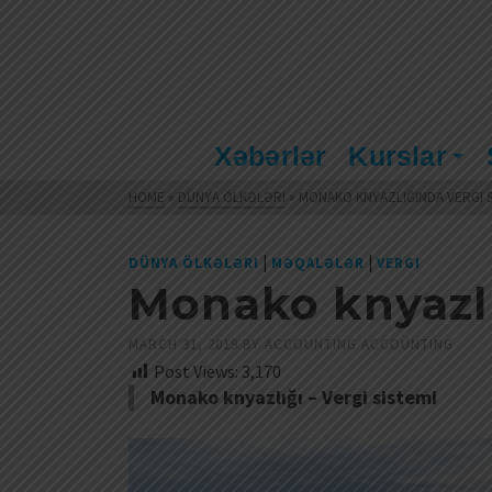
Xəbərlər
Kurslar
HOME
»
DÜNYA ÖLKƏLƏRI
»
MONAKO KNYAZLIĞINDA VERGI S
|
|
DÜNYA ÖLKƏLƏRI
MƏQALƏLƏR
VERGI
Monako knyazlı
MARCH 31, 2019
BY
ACCOUNTING ACCOUNTING
Post Views:
3,170
Monako knyazlığı – Vergi sistemi