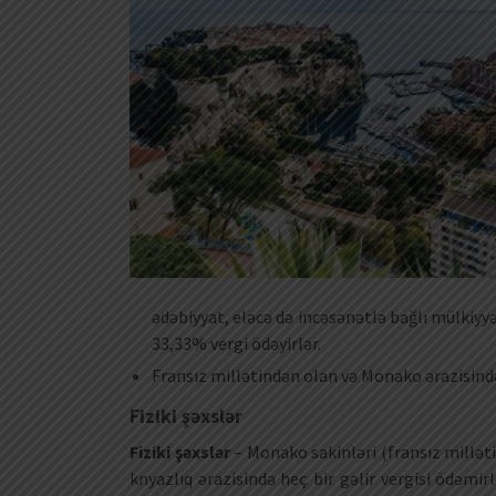
ədəbiyyat, eləcə də incəsənətlə bağlı mülkiyyə
33,33% vergi ödəyirlər.
Fransız millətindən olan və Monako ərazisində 
Fiziki şəxslər
Fiziki şəxslər
– Monako sakinləri (fransız millət
knyazlıq ərazisində heç bir gəlir vergisi ödəmir