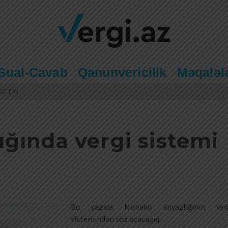
Sual-Cavab
Qanunvericilik
Məqaləl
ISTEMI
ğında vergi sistemi
Bu yazıda Monako knyazlığının ver
sistemindən söz açacağıq.