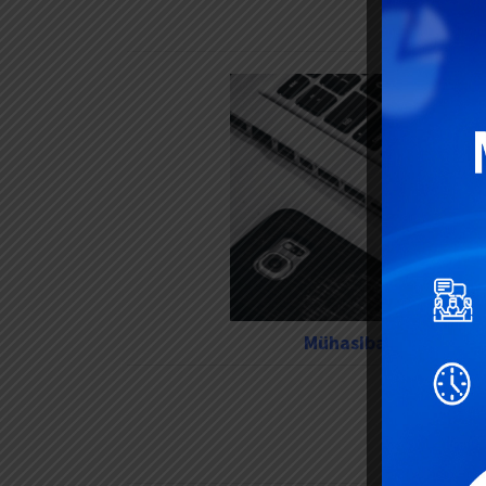
Bax:
İt
Mühasibat, Audit və K