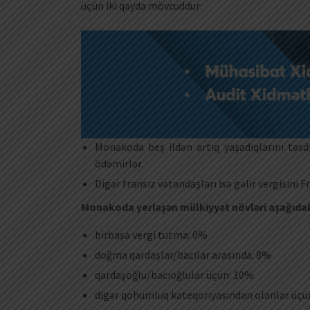
üçün iki qayda mövcuddur:
Monakoda beş ildən artıq yaşadıqlarını təsd
ödəmirlər.
Digər fransız vətəndaşları isə gəlir vergisini
Monakoda yerləşən mülkiyyət növləri aşağıdak
birbaşa vergi tutma: 0%
doğma qardaşlar/bacılar arasında: 8%
qardaşoğlu/bacıoğlular üçün: 10%
digər qohumluq kateqoriyasından olanlar üçü