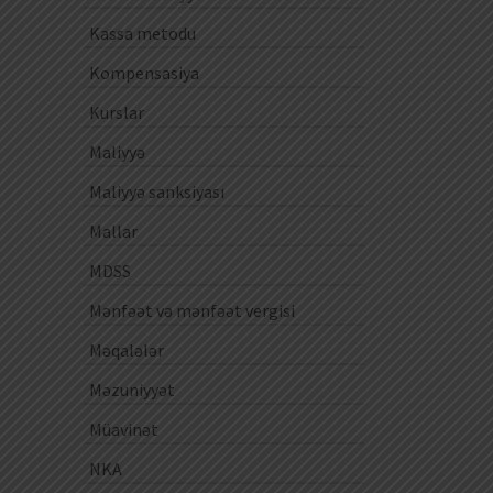
Kassa metodu
Kompensasiya
Kurslar
Maliyyə
Maliyyə sanksiyası
Mallar
MDSS
Mənfəət və mənfəət vergisi
Məqalələr
Məzuniyyət
Müavinət
NKA