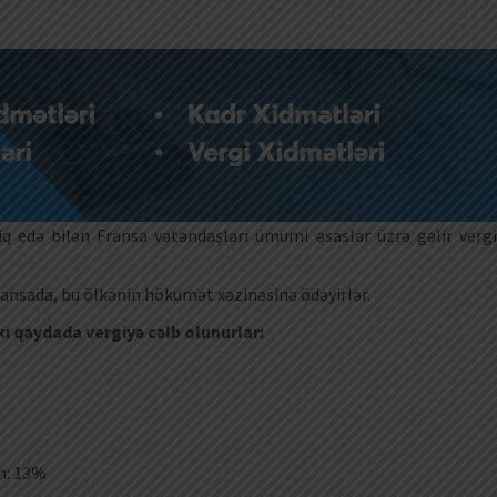
iq edə bilən Fransa vətəndaşları ümumi əsaslar üzrə gəlir vergi
 Fransada, bu ölkənin hökumət xəzinəsinə ödəyirlər.
ı qaydada vergiyə cəlb olunurlar:
n: 13%