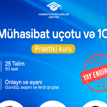
aliyada absurd vergilər
adr Xidmətləri üçün linkə daxil olun.
NEXT POST
Polşa vergi sistemi barədə bilmədiklərimiz (1-ci hissə)