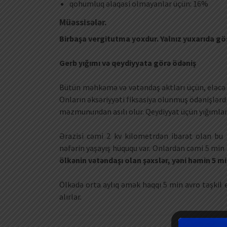
qohumluq əlaqəsi olmayanlar üçün: 16%
Müəssisələr.
Birbaşa vergitutma yoxdur. Yalnız yuxarıda göst
Gerb yığımı və qeydiyyata görə ödəniş
Bütün məhkəmə və vətəndaş aktları üçün, eləcə d
Onların əksəriyyəti fiksasiya olunmuş ödənişlərd
məzmunundan asılı olur. Qeydiyyat üçün yığımlar 
Ərazisi cəmi 2 kv kilometrdən ibarət olan bu k
nəfərin yaşayış hüququ var. Onlardan cəmi 5 min
ölkənin vətəndaşı olan şəxslər, yəni həmin 5 mi
Ölkədə orta aylıq əmək haqqı 5 min avro təşkil e
alırlar.