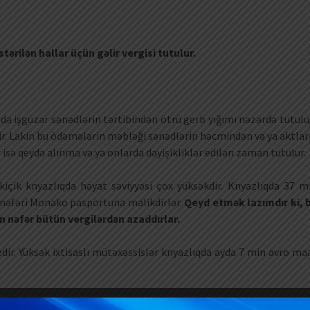
ərilən hallar üçün gəlir vergisi tutulur.
ə işgüzar sənədlərin tərtibindən ötrü gerb yığımı nəzərdə tutulu
ir. Lakin bu ödəmələrin məbləği sənədlərin həcmindən və ya aktlar
isə qeydə alınma və ya onlarda dəyişikliklər edilən zaman tutulur.
içik knyazlıqda həyat səviyyəsi çox yüksəkdir. Knyazlıqda 37 m
 nəfəri Monako pasportuna malikdirlər.
Qeyd etmək lazımdır ki, 
n nəfər bütün vergilərdən azaddırlar.
dir. Yüksək ixtisaslı mütəxəssislər knyazlıqda ayda 7 min avro ma