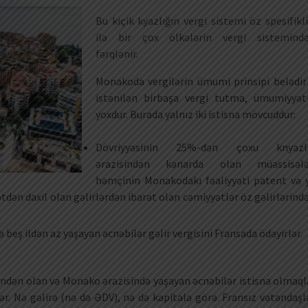
Bu kiçik kyazlığın vergi sistemi öz spesifikli
ilə bir çox ölkələrin vergi sistemind
fərqlənir.
Monakoda vergilərin ümumi prinsipi belədir
istənilən birbaşa vergi tutma, ümumiyyət
yoxdur. Burada yalnız iki istisna mövcuddur:
Dövriyyəsinin 25%-dən çoxu knyazl
ərazisindən kənarda olan müəssisələ
həmçinin Monakodakı fəaliyyəti patent və 
tdən daxil olan gəlirlərdən ibarət olan cəmiyyətlər öz gəlirlərind
beş ildən az yaşayan əcnəbilər gəlir vergisini Fransada ödəyirlər.
indən olan və Monako ərazisində yaşayan əcnəbilər istisna olmaql
lər. Nə gəlirə (nə də ƏDV), nə də kapitala görə. Fransız vətəndaşl