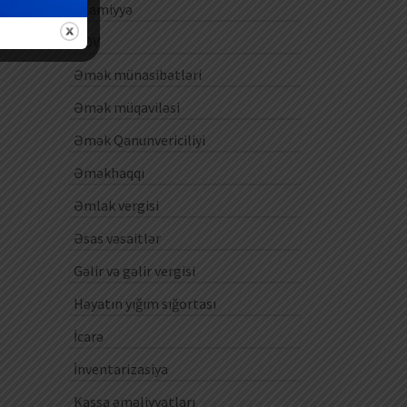
Ezamiyyə
ƏDV
Əmək münasibətləri
Əmək müqaviləsi
Əmək Qanunvericiliyi
Əməkhaqqı
Əmlak vergisi
Əsas vəsaitlər
Gəlir və gəlir vergisi
Həyatın yığım sığortası
İcarə
İnventarizasiya
Kassa əməliyyatları