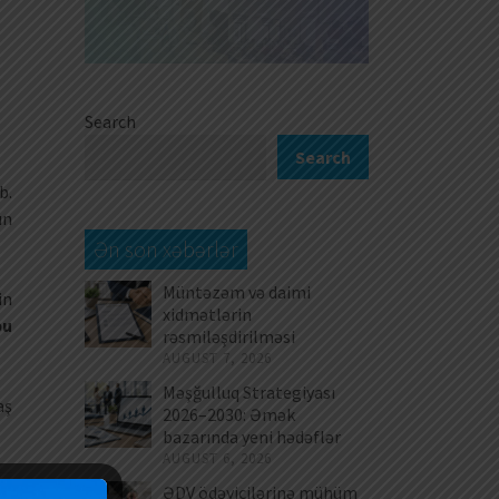
Search
Search
b.
ın
Ən son xəbərlər
Müntəzəm və daimi
in
xidmətlərin
bu
rəsmiləşdirilməsi
AUGUST 7, 2026
Məşğulluq Strategiyası
aş
2026–2030: Əmək
bazarında yeni hədəflər
AUGUST 6, 2026
ƏDV ödəyicilərinə mühüm