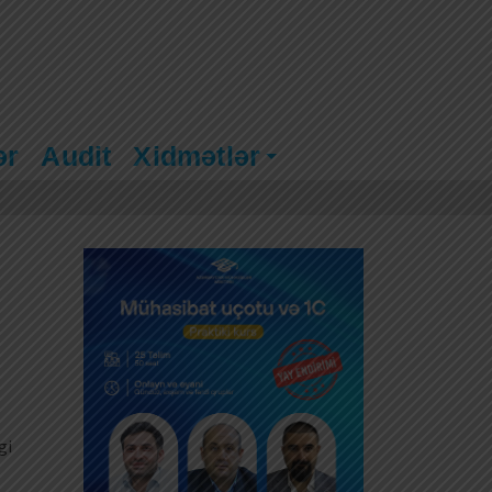
ər
Audit
Xidmətlər
gi