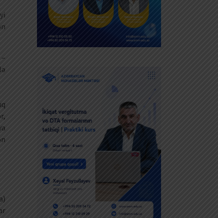
yi
ən
 –
lə
ıq
r,
ya
ən
a)
ar