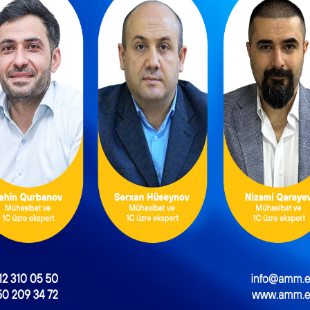
ntəzəm və daimi
Məşğulluq Strategiyası
xidmətlərin
2026–2030: Əmək
əsmiləşdirilməsi
bazarında yeni hədəflər