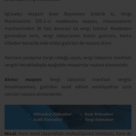
İqtisadçı ekspert Anar Bayramov bildirib ki, Vergi
Məcəlləsinin 105.1-ci maddəsinə əsasən, müəssisələrin
mənfəətindən 20 faiz dərəcəsi ilə vergi tutulur. Maddədən
göründüyü kimi, vergi ödəyicisinin bütün gəlirləri, hətta
ölkədən kənarda əldə etdiyi gəlirləri də nəzərə alınır.
Xərclərə yanaşma fərqli olduğu üçün, vergi ödəyicisi mənfəət
vergisi hesabladıqda aşağıdakı məqamlar nəzərə alınmalıdır.
Birinci məqam:
Vergi ödəyicisi mənfəət vergisi
hesablayarkən, gəlirdən azad edilən əməliyyatlar üzrə
xərcləri nəzərə almamalıdır.
Misal
: Həm kənd təsərrüfatı məhsullarının istehsalı, həm də