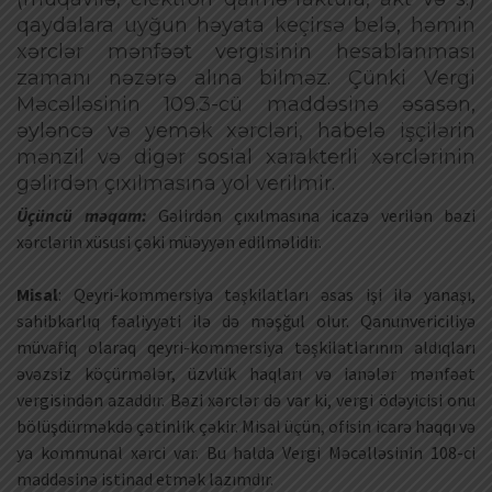
qaydalara uyğun həyata keçirsə belə, həmin
xərclər mənfəət vergisinin hesablanması
zamanı nəzərə alına bilməz. Çünki Vergi
Məcəlləsinin 109.3-cü maddəsinə əsasən,
əyləncə və yemək xərcləri, habelə işçilərin
mənzil və digər sosial xarakterli xərclərinin
gəlirdən çıxılmasına yol verilmir.
Üçüncü məqam:
Gəlirdən çıxılmasına icazə verilən bəzi
xərclərin xüsusi çəki müəyyən edilməlidir.
Misal
: Qeyri-kommersiya təşkilatları əsas işi ilə yanaşı,
sahibkarlıq fəaliyyəti ilə də məşğul olur. Qanunvericiliyə
müvafiq olaraq qeyri-kommersiya təşkilatlarının aldıqları
əvəzsiz köçürmələr, üzvlük haqları və ianələr mənfəət
vergisindən azaddır. Bəzi xərclər də var ki, vergi ödəyicisi onu
bölüşdürməkdə çətinlik çəkir. Misal üçün, ofisin icarə haqqı və
ya kommunal xərci var. Bu halda Vergi Məcəlləsinin 108-ci
maddəsinə istinad etmək lazımdır.