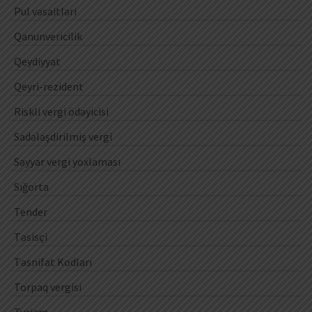
Pul vəsaitləri
Qanunvericilik
Qeydiyyat
Qeyri-rezident
Riskli vergi ödəyicisi
Sadələşdirilmiş vergi
Səyyar vergi yoxlaması
Sığorta
Tender
Təsisçi
Təsnifat Kodları
Torpaq vergisi