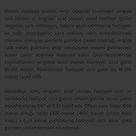
Həmin maddəyə əsasən, vergi ödəyicisi tərəfindən vergiyə
cəlb olunan və vergidən azad olunan, yaxud mənfəət (gəlir)
vergisinə cəlb edilməyən, habelə qeyri-sahibkarlıq fəaliyyəti
ilə bağlı əməliyyatlar üzrə çəkilən, lakin bölüşdürülməsi
mümkün olmayan xərclərin gəlirdən çıxılan məbləği vergiyə
cəlb edilən gəlirlərin vergi ödəyicisinin ümumi gəlirlərində
xüsusi çəkisi əsasında müəyyən edilir. Qeyri-kommersiya
təşkilatlarının vergidən azad olunan fəaliyyəti üzrə gəliri
80.000 manat, kommersiya fəaliyyəti üzrə gəliri isə 40.000
manat təşkil edib.
Göründüyü kimi, vergidən azad olunan fəaliyyət üzrə və
sahibkarlıq fəaliyyət üzrə gəlirin ümumi gəlirdə xüsusi çəkisi
müvafiq olaraq 0.67 və 0.33 təşkil edir. Ofisin icarə haqqı 4000
manat olduğu halda 1320 manat (4000 manat (ofisin icarə
haqqı) x 0,33 əmsal (sahibkarlıq fəaliyyəti üzrə xüsus çəki)
gəlirdən çıxılan xərclərə aid ediləcək.