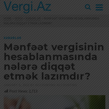
HOME
»
VERGI
»
XƏBƏRLƏR
»
MƏNFƏƏT VERGISININ HESABLANMASINDA
NƏLƏRƏ DIQQƏT ETMƏK LAZIMDIR?
XƏBƏRLƏR
Mənfəət vergisinin
hesablanmasında
nələrə diqqət
etmək lazımdır?
JANUARY 5, 2022
BY
ACCOUNTING ACCOUNTING
Post Views:
2,713