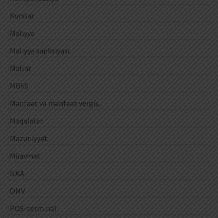
Kurslar
Maliyyə
Maliyyə sanksiyası
Mallar
MDSS
Mənfəət və mənfəət vergisi
Məqalələr
Məzuniyyət
Müavinət
NKA
ÖMV
POS-terminal