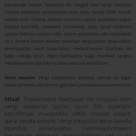
pərakəndə ticarət fəaliyyəti ilə məşğul olan vergi ödəyicisi
torpaq sahəsinin şumlanması üçün qarşı tərəfə 4200 manat
ödəniş edib. Ödəniş zamanı xərclərin uçotu qaydalara uyğun
həyata keçirilib, müqavilə imzalanıb, qarşı tərəf elektron
qaimə-faktura təqdim edib, işlərin görülməsi aktı imzalanıb
və s. Amma həmin xərclər mənfəət vergisindən azad edilən
əməliyyatlar kənd təsərrüfatı məhsullarının istehsalı ilə
bağlı olduğu üçün, digər fəaliyyətlə bağlı mənfəət vergisi
hesablayarkən gəlirdən çıxılan xərclərə aid edilmir.
İkinci məqam:
Vergi ödəyicisinin əyləncə, yemək və digər
sosial yönümlü xərclərinin gəlirdən çıxılmasına icazə verilmir.
Misal
: Topdansatış fəaliyyəti ilə məşğul olan
vergi ödəyicisi işçiləri üçün illik ziyafətin
keçirilməsi məqsədilə 4800 manat vəsaiti
qarşı tərəfə ödəyib. Vergi ödəyicisi qarşı tərəflə
apardığı əməliyyatın rəsmiləşdirməsini
(müqavilə, elektron qaimə-faktura, akt və s.)