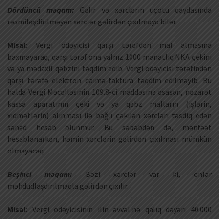
Dördüncü məqam:
Gəlir və xərclərin uçotu qaydasında
rəsmiləşdirilməyən xərclər gəlirdən çıxılmaya bilər.
Misal
: Vergi ödəyicisi qarşı tərəfdən mal almasına
baxmayaraq, qarşı tərəf ona yalnız 1000 manatlıq NKA çekini
və ya mədaxil qəbzini təqdim edib. Vergi ödəyicisi tərəfindən
qarşı tərəfə elektron qaimə-faktura təqdim edilməyib. Bu
halda Vergi Məcəlləsinin 109.8-ci maddəsinə əsasən, nəzarət
kassa aparatının çeki və ya qəbz malların (işlərin,
xidmətlərin) alınması ilə bağlı çəkilən xərcləri təsdiq edən
sənəd hesab olunmur. Bu səbəbdən də, mənfəət
hesablanarkən, həmin xərclərin gəlirdən çıxılması mümkün
olmayacaq.
Beşinci məqam:
Bəzi xərclər var ki, onlar
məhdudlaşdırılmaqla gəlirdən çıxılır.
Misal
: Vergi ödəyicisinin ilin əvvəlinə qalıq dəyəri 40.000