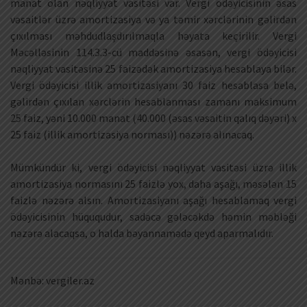
manat olan nəqliyyat vasitəsi var. Vergi ödəyicisinin əsas
vəsaitlər üzrə amortizasiya və ya təmir xərclərinin gəlirdən
çıxılması məhdudlaşdırılmaqla həyata keçirilir. Vergi
Məcəlləsinin 114.3.3-cü maddəsinə əsasən, vergi ödəyicisi
nəqliyyat vasitəsinə 25 faizədək amortizasiya hesablaya bilər.
Vergi ödəyicisi illik amortizasiyanı 30 faiz hesablasa belə,
gəlirdən çıxılan xərclərin hesablanması zamanı maksimum
25 faiz, yəni 10.000 manat (40.000 (əsas vəsaitin qalıq dəyəri) x
25 faiz (illik amortizasiya norması)) nəzərə alınacaq.
Mümkündür ki, vergi ödəyicisi nəqliyyat vasitəsi üzrə illik
amortizasiya normasını 25 faizlə yox, daha aşağı, məsələn 15
faizlə nəzərə alsın. Amortizasiyanı aşağı hesablamaq vergi
ödəyicisinin hüququdur, sadəcə gələcəkdə həmin məbləği
nəzərə alacaqsa, o halda bəyannamədə qeyd aparmalıdır.
Mənbə: vergiler.az