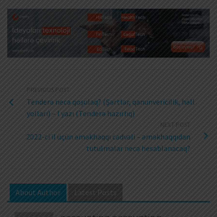
PREVIOUS POST
Tenderə necə qoşulaq? (Şərtlər, qanunvericilik, həll
yolları) – I yazı (Tenderə hazırlıq)
NEXT POST
2022-ci il üçün əməkhaqqı cədvəli – əməkhaqqıdan
tutulmalar necə hesablanacaq?
About Author
Latest Posts