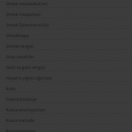
Əmək münasibətləri
Əmək müqaviləsi
Əmək Qanunvericiliyi
Əməkhaqqı
Əmlak vergisi
Əsas vəsaitlər
Gəlir və gəlir vergisi
Həyatın yığım sığortası
İcarə
İnventarizasiya
Kassa əməliyyatları
Kassa metodu
Kompensasiya