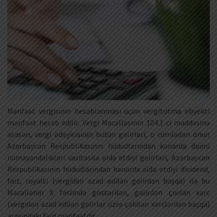
Mənfəət vergisinin hesablanması üçün vergitutma obyekti
mənfəət hesab edilir. Vergi Məcəlləsinin 104.1-ci maddəsinə
əsasən, vergi ödəyicisinin bütün gəlirləri, o cümlədən onun
Azərbaycan Respublikasının hüdudlarından kənarda daimi
nümayəndəlikləri vasitəsilə əldə etdiyi gəlirləri, Azərbaycan
Respublikasının hüdudlarından kənarda əldə etdiyi dividend,
faiz, royalti (vergidən azad edilən gəlirdən başqa) ilə bu
Məcəllənin X fəslində göstərilən, gəlirdən çıxılan xərc
(vergidən azad edilən gəlirlər üzrə çəkilən xərclərdən başqa)
arasındakı fərq mənfəətdir.