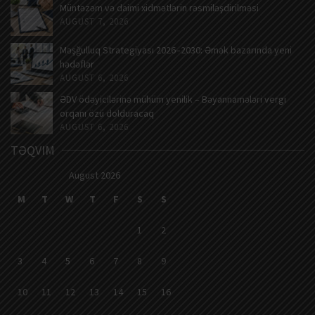
Müntəzəm və daimi xidmətlərin rəsmiləşdirilməsi
AUGUST 7, 2026
Məşğulluq Strategiyası 2026–2030: Əmək bazarında yeni
hədəflər
AUGUST 6, 2026
ƏDV ödəyicilərinə mühüm yenilik – Bəyannamələri vergi
orqanı özü dolduracaq
AUGUST 6, 2026
TƏQVIM
August 2026
M
T
W
T
F
S
S
1
2
3
4
5
6
7
8
9
10
11
12
13
14
15
16