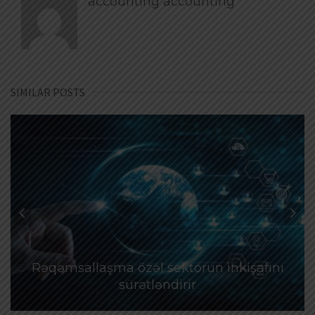
accounting accounting
SIMILAR POSTS
Rəqəmsallaşma özəl sektorun inkişafını
sürətləndirir