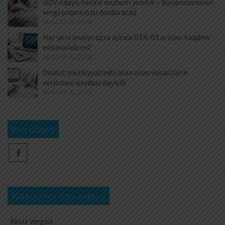
ƏDV ödəyicilərinə mühüm yenilik – Bəyannamələri
vergi orqanı özü dolduracaq
AUGUST 6, 2026
Hər yeni invoys üzrə ayrıca DTA-03 ərizəsi təqdim
edilməlidirmi?
AUGUST 6, 2026
Dövlət mülkiyyətində olan əsas vəsaitlərin
verilməsi qaydası dəyişib
AUGUST 5, 2026
Bizi izləyin
Kateqoriya üzrə axtarış
Aksiz vergisi