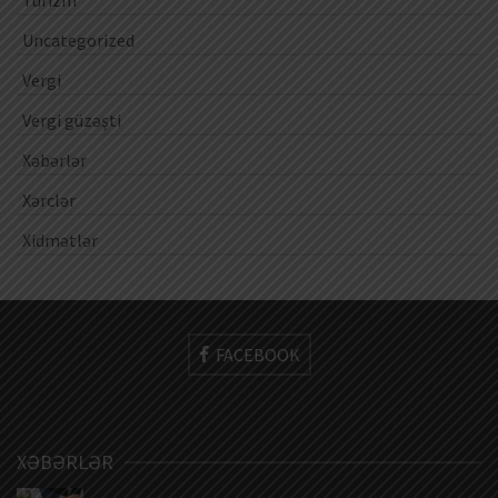
Turizm
Uncategorized
Vergi
Vergi güzəşti
Xəbərlər
Xərclər
Xidmətlər
FACEBOOK
XƏBƏRLƏR