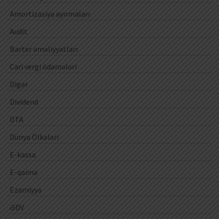
Amortizasiya ayırmaları
Audit
Barter əməliyyatları
Cari vergi ödəmələri
Digər
Dividend
DTA
Dünya Ölkələri
E-kassa
E-qaimə
Ezamiyyə
ƏDV