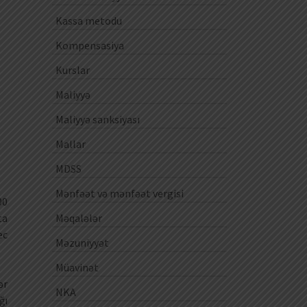
Kassa metodu
Kompensasiya
Kurslar
Maliyyə
Maliyyə sanksiyası
Mallar
MDSS
Mənfəət və mənfəət vergisi
00
Məqalələr
ta
ec
Məzuniyyət
Müavinət
ər
NKA
ğı