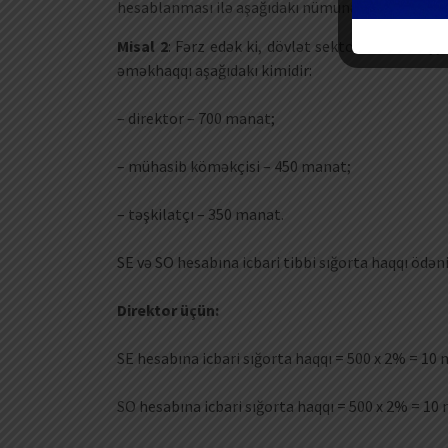
hesablanması ilə aşağıdakı nümunədən tanış ola b
Misal 2
: Fərz edək ki, dövlət sektorunda fəaliyyə
əməkhaqqı aşağıdakı kimidir:
– direktor – 700 manat;
– mühasib köməkçisi – 450 manat;
– təşkilatçı – 350 manat.
SE və SO hesabına icbari tibbi sığorta haqqı ödən
Direktor üçün:
SE hesabına icbari sığorta haqqı = 500 x 2% = 10
SO hesabına icbari sığorta haqqı = 500 x 2% = 10