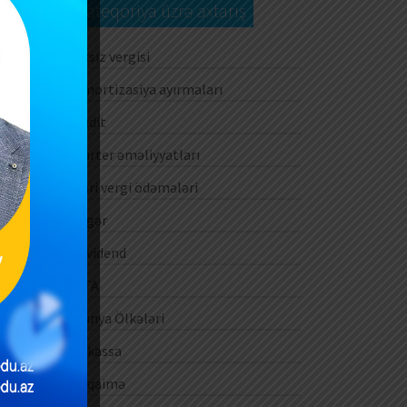
Kateqoriya üzrə axtarış
ən
Aksiz vergisi
iş
Amortizasiya ayırmaları
.
Audit
00
iq
Barter əməliyyatları
ıq
Cari vergi ödəmələri
sə
ıq
Digər
sə
Dividend
DTA
n,
Dünya Ölkələri
ən
z,
E-kassa
an
E-qaimə
ın