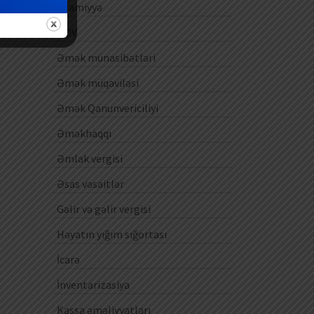
Ezamiyyə
ƏDV
ıq
Əmək münasibətləri
Əmək müqaviləsi
Əmək Qanunvericiliyi
Əməkhaqqı
Əmlak vergisi
Əsas vəsaitlər
Gəlir və gəlir vergisi
Həyatın yığım sığortası
İcarə
İnventarizasiya
Kassa əməliyyatları