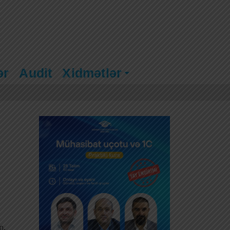
ər
Audit
Xidmətlər
n,