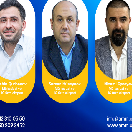
əlb edən şəxslər (fərdi sahibkarlar və hüquqi şəxslər) tərəfind
bbi sığortaya cəlb edilməlidir. İcbari tibbi sığorta haqqının ödən
övlət, qeyri-neft qaz sektoruna aid olmasına görə fərqli hesablanır
şan işəgötürən və işçilərdən aylıq hesablanmış əməkhaqqının 80
haqqının məbləğinə 2022-ci il yanvarın 1-dək 50 faiz güzəşt tətb
neft sektorunda çalışan işəgötürən və işçilərdən hər birindən ayl
an hissəsindən 1 faiz, 8000 manatdan yuxarı olan hissəsindən i
ə sözügedən sektor üzrə işəgötürən və işçilərin hər birindən ayl
an hissəsindən 2 faiz, 8000 manatdan yuxarı olan hissəsindən i
r.
toruna aid edilən vergi ödəyicilərində işləyən şəxslərə (o cümlədə
münasibətdə sığortalı qismində çıxış edən işə götürənlər tərəfind
əsindən 2 faiz, 8000 manatdan yuxarı olan hissəsindən 0,5 fai
manatadək olan hissəsindən 2 faiz, 8000 manatdan yuxarı ol
ğorta haqları tutulması müəyyən edilmişdir. İcbari tibbi sığortan