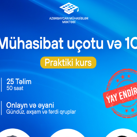
ar 2021-ci il tarixdən “Tibbi sığorta haqqında” Qanuna əsasən tətb
tibbi sığorta haqqının ödənilməsinə bu şəxslər cəlb edilir:
vilə bağlamaqla işçi işə cəlb edən fiziki və hüquqi şəxslər;
 şəxslər, o cümlədən fərdi sahibkarlar (əgər fəaliyyəti varsa);
izel yanacağı və maye qazın istehsalı və idxalı ilə məşğul olan ver
dləşdirilmiş içki materialları, likyor və likyor məmulatları, pi
li digər içkilər, siqarilla (nazik siqarlar) və tütündən hazırlan
istehsalı və idxalı ilə məşğul olan vergi ödəyiciləri.
ari tibbi sığorta sisteminin tətbiqini və tibbi sığorta haqqın