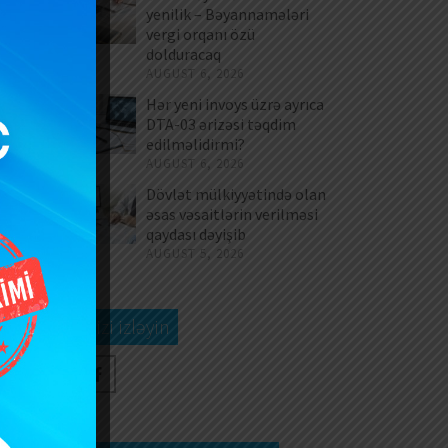
iq
yenilik – Bəyannamələri
vergi orqanı özü
dolduracaq
AUGUST 6, 2026
Hər yeni invoys üzrə ayrıca
DTA-03 ərizəsi təqdim
edilməlidirmi?
AUGUST 6, 2026
Dövlət mülkiyyətində olan
əsas vəsaitlərin verilməsi
qaydası dəyişib
AUGUST 5, 2026
gi
Bizi izləyin
və
an
ın