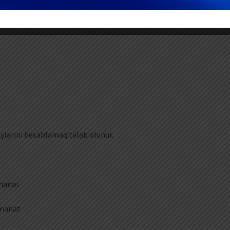
ilərsiz.
t göstərən müəssisənin 3 nəfər işçisi vardır. Onların aldıqları ayl
işlərini hesablamaq tələb olunur.
 manat
 manat