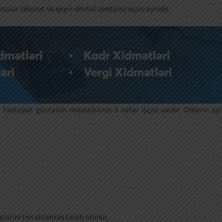
ələr (dövlət və qeyri-dövlət sektoru) üçün eynidir.
fəaliyyət göstərən müəssisənin 3 nəfər işçisi vardır. Onların ayl
işlərini hesablamaq tələb olunur.