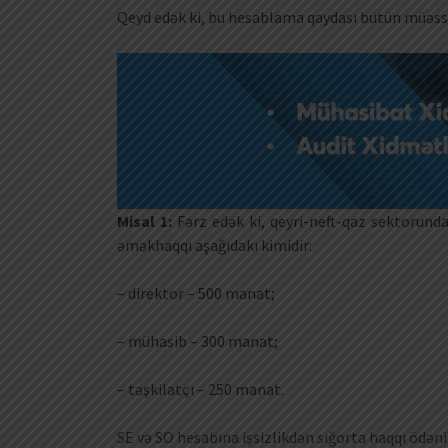
Qeyd edək ki, bu hesablama qaydası bütün müəssis
Misal 1:
Fərz edək ki, qeyri-neft-qaz sektorunda 
əməkhaqqı aşağıdakı kimidir:
– direktor – 500 manat;
– mühasib – 300 manat;
– təşkilatçı – 250 manat.
SE və SO hesabına işsizlikdən sığorta haqqı ödən