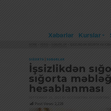
Xəbərlər
Kurslar
HOME
»
VERGI
»
XƏBƏRLƏR
»
İŞSIZLIKDƏN SIĞORTA VƏ ICB
|
SIĞORTA
XƏBƏRLƏR
İşsizlikdən sığo
sığorta məbləğ
hesablanması
SEPTEMBER 10, 2021
BY
ACCOUNTING ACCOUNTING
Post Views:
2,228