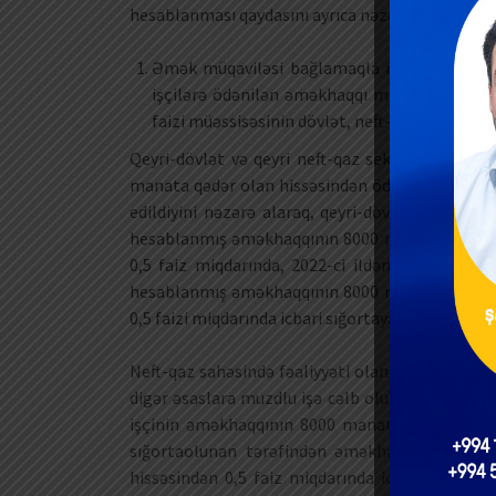
hesablanması qaydasını ayrıca nəzərdən keçirək.
Əmək müqaviləsi bağlamaqla muzdlu işçilər c
işçilərə ödənilən əməkhaqqı məbləği icbari ti
faizi müəssisəsinin dövlət, neft-qaz və qeyri-d
Qeyri-dövlət və qeyri neft-qaz sektorunda çalı
manata qədər olan hissəsindən ödənilən sığorta 
edildiyini nəzərə alaraq, qeyri-dövlət və qeyri-
hesablanmış əməkhaqqının 8000 manata qədər ol
0,5 faiz miqdarında, 2022-ci ildən etibarən is
hesablanmış əməkhaqqının 8000 manata qədər ol
0,5 faizi miqdarında icbari sığortaya cəlb etməlidi
Neft-qaz sahəsində fəaliyyəti olan və dövlət sek
digər əsaslara muzdlu işə cəlb olunan şəxslər) 
işçinin əməkhaqqının 8000 manatadək olan hiss
sığortaolunan tərəfindən əməkhaqqının 8000 
hissəsindən 0,5 faiz miqdarında icbari tibbi sı