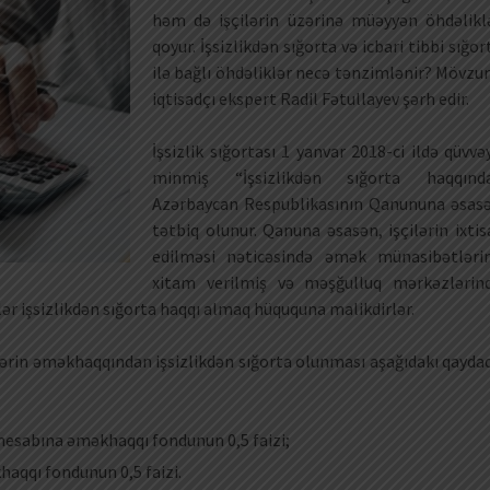
həm də işçilərin üzərinə müəyyən öhdəlikl
qoyur. İşsizlikdən sığorta və icbari tibbi sığor
ilə bağlı öhdəliklər necə tənzimlənir? Mövzu
iqtisadçı ekspert Radil Fətullayev şərh edir.
İşsizlik sığortası 1 yanvar 2018-ci ildə qüvvə
minmiş “İşsizlikdən sığorta haqqınd
Azərbaycan Respublikasının Qanununa əsas
tətbiq olunur. Qanuna əsasən, işçilərin ixtis
edilməsi nəticəsində əmək münasibətləri
xitam verilmiş və məşğulluq mərkəzlərin
zlər işsizlikdən sığorta haqqı almaq hüququna malikdirlər.
rin əməkhaqqından işsizlikdən sığorta olunması aşağıdakı qayda
hesabına əməkhaqqı fondunun 0,5 faizi;
haqqı fondunun 0,5 faizi.