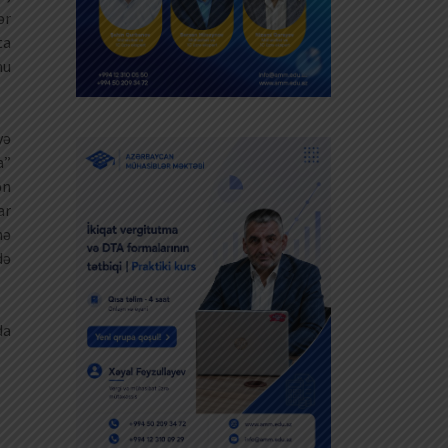
ər
ta
nu
yə
a”
ən
ar
nə
də
da