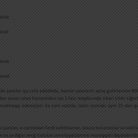
manat
manat
manat
manat
i şəxslər işə cəlb edildikdə, həmin şəxslərin aylıq gəlirlərinin 80
 yuxarı olan hissəsindən isə 1 faiz miqdarında icbari tibbi sığor
 əməkhaqqı ödənişləri ilə eyni vaxtda, lakin sonrakı ayın 15-dən g
i şəxslər, o cümlədən fərdi sahibkarlar, xüsusi notariuslar və vəkill
in və ya digər vergi tutulan əməliyyatlarının müvəqqəti dayandırıldı