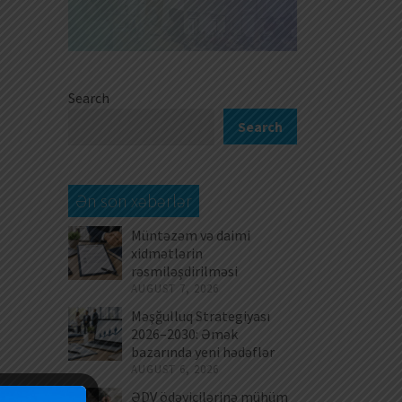
Search
Search
Ən son xəbərlər
Müntəzəm və daimi
xidmətlərin
rəsmiləşdirilməsi
AUGUST 7, 2026
Məşğulluq Strategiyası
2026–2030: Əmək
bazarında yeni hədəflər
AUGUST 6, 2026
ƏDV ödəyicilərinə mühüm