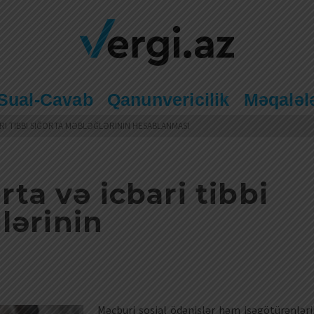
Sual-Cavab
Qanunvericilik
Məqaləl
ARI TIBBI SIĞORTA MƏBLƏĞLƏRININ HESABLANMASI
rta və icbari tibbi
lərinin
Məcburi sosial ödənişlər həm işəgötürənləri