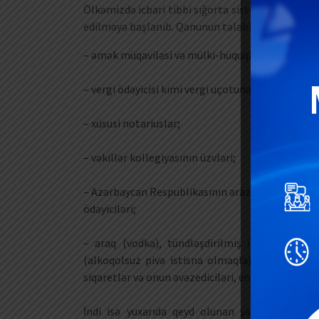
Ölkəmizdə icbari tibbi sığorta sistemi isə 1 yanv
edilməyə başlanıb. Qanunun tələbinə görə, icbari 
– əmək müqaviləsi və mülki-hüquqi xarakterli müqa
– vergi ödəyicisi kimi vergi uçotuna alınmış fiziki
– xüsusi notariuslar;
– vəkillər kollegiyasının üzvləri;
– Azərbaycan Respublikasının ərazisində benzin, d
ödəyiciləri;
– araq (vodka), tündləşdirilmiş içkilər və tün
(alkoqolsuz pivə istisna olmaqla) və pivə tərkib
siqaretlər və onun əvəzediciləri, energetik içkilər 
İndi isə yuxarıda qeyd olunan şəxslər üzrə icb