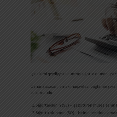
işsiz kimi qeydiyyata alınmış sığorta olunan işsi
Qanuna əsasən, əmək müqaviləsi bağlanan şəxslə
tutulmalıdır:
Sığortaedənin (SE) – işəgötürən müəssisənin 
Sığorta olunanın (SO) – işçinin hesabına əmək