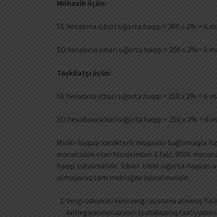
Mühasib üçün:
SE hesabına icbari sığorta haqqı = 300 x 2% = 6 
SO hesabına icbari sığorta haqqı = 300 x 2%= 6 
Təşkilatçı üçün:
SE hesabına icbari sığorta haqqı = 250 x 2% = 6 
SO hesabına icbari sığorta haqqı = 250 x 2% = 6 
Mülki-hüquqi xarakterli müqavilə bağlamaqla fizik
manatadək olan hissəsindən 2 faiz, 8000 manatdan
haqqı tutulmalıdır. İcbari tibbi sığorta haqları
olmayaraq tam məbləğdə ödənilməlidir.
Vergi ödəyicisi kimi vergi uçotuna alınmış fizik
kollegiyasının üzvləri (sahibkarlıq fəaliyyətin