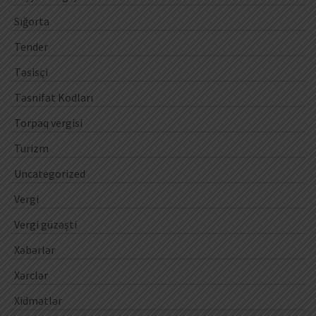
Sığorta
Tender
Təsisçi
Təsnifat Kodları
Torpaq vergisi
Turizm
Uncategorized
Vergi
Vergi güzəşti
Xəbərlər
Xərclər
Xidmətlər