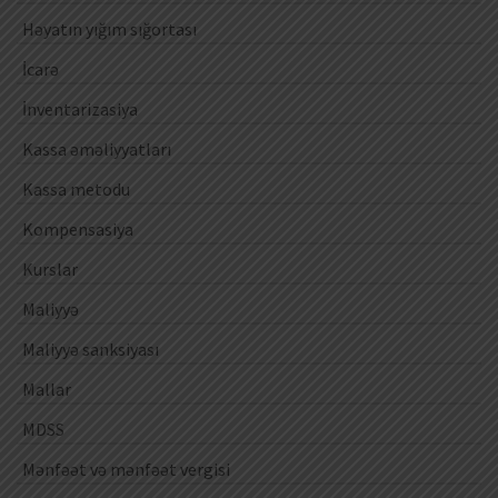
Həyatın yığım sığortası
İcarə
İnventarizasiya
Kassa əməliyyatları
Kassa metodu
Kompensasiya
Kurslar
Maliyyə
Maliyyə sanksiyası
Mallar
MDSS
Mənfəət və mənfəət vergisi