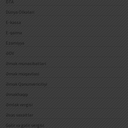
DTA
Dünya Ölkələri
E-kassa
E-qaimə
Ezamiyyə
ƏDV
Əmək münasibətləri
Əmək müqaviləsi
Əmək Qanunvericiliyi
Əməkhaqqı
Əmlak vergisi
Əsas vəsaitlər
Gəlir və gəlir vergisi