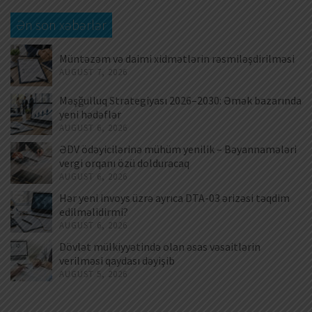
Ən son xəbərlər
Müntəzəm və daimi xidmətlərin rəsmiləşdirilməsi
AUGUST 7, 2026
Məşğulluq Strategiyası 2026–2030: Əmək bazarında
yeni hədəflər
AUGUST 6, 2026
ƏDV ödəyicilərinə mühüm yenilik – Bəyannamələri
vergi orqanı özü dolduracaq
AUGUST 6, 2026
Hər yeni invoys üzrə ayrıca DTA-03 ərizəsi təqdim
edilməlidirmi?
AUGUST 6, 2026
Dövlət mülkiyyətində olan əsas vəsaitlərin
verilməsi qaydası dəyişib
AUGUST 5, 2026