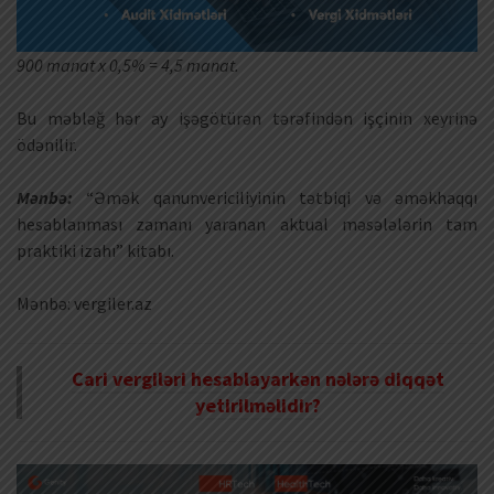
900 manat x 0,5% = 4,5 manat.
Bu məbləğ hər ay işəgötürən tərəfindən işçinin xeyrinə
ödənilir.
Mənbə:
“Əmək qanunvericiliyinin tətbiqi və əməkhaqqı
hesablanması zamanı yaranan aktual məsələlərin tam
praktiki izahı” kitabı.
Mənbə: vergiler.az
Cari vergiləri hesablayarkən nələrə diqqət
yetirilməlidir?