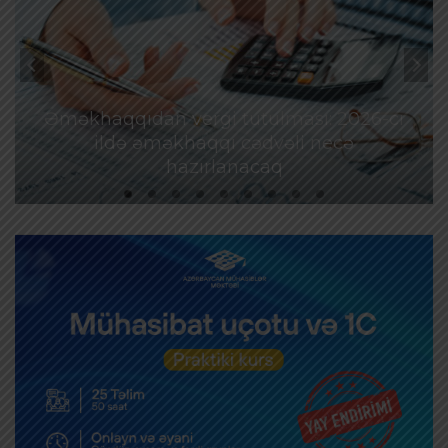
Əməkhaqqıdan vergi tutulması: 2026-cı
ildə əməkhaqqı cədvəli necə
hazırlanacaq