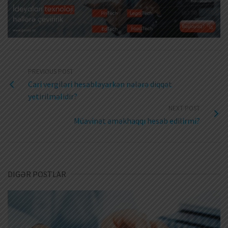
PREVIOUS POST
Cari vergiləri hesablayarkən nələrə diqqət
yetirilməlidir?
NEXT POST
Müavinət əməkhaqqı hesab edilirmi?
DIGƏR POSTLAR