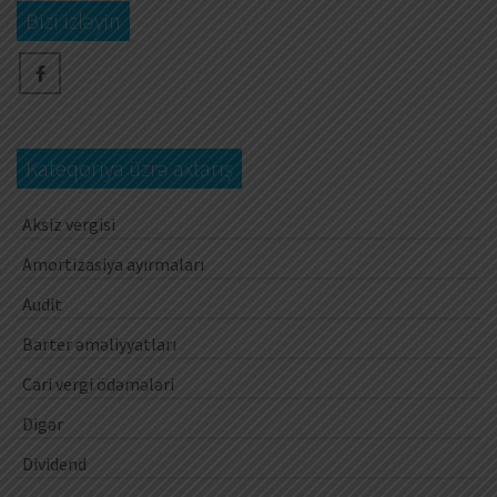
Bizi izləyin
Kateqoriya üzrə axtarış
Aksiz vergisi
Amortizasiya ayırmaları
Audit
Barter əməliyyatları
Cari vergi ödəmələri
Digər
Dividend