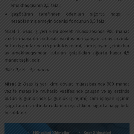
əməkhaqqısının 0,5 faizi;
işəgötürən tərəfindən ödənilən sığorta haqqı –
hesablanmış əməyin ödənişi fondunun 0,5 faizi.
Misal 1: Əsas iş yeri kimi dövlət müəssisəsində 900 manat
vəzifə maaşı ilə mühasib vəzifəsində çalışan və ay ərzində
bütün iş günlərində (5 günlük iş rejimi) tam işləyən işçinin hər
ay əməkhaqqısından tutulan işsizlikdən sığorta haqqı 4,5
manat təşkil edir:
900 x 0,5% = 4,5 manat
Misal 2:
Əsas iş yeri kimi dövlət müəssisəsində 900 manat
vəzifə maaşı ilə mühasib vəzifəsində çalışan və ay ərzində
bütün iş günlərində (5 günlük iş rejimi) tam işləyən işçinin
işəgötürən tərəfindən ödənilən işsizlikdən sığorta haqqı belə
hesablanır: