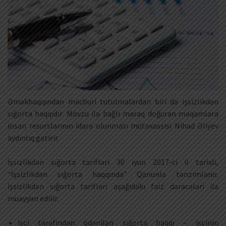
Əməkhaqqından məcburi tutulmalardan biri də işsizlikdən
sığorta haqqıdır. Mövzu ilə bağlı maraq doğuran məqamlara
insan resurslarının idarə olunması mütəxəssisi Nihad Əliyev
aydınlıq gətirir.
İşsizlikdən sığorta tarifləri 30 iyun 2017-ci il tarixli,
“İşsizlikdən sığorta haqqında” Qanunla tənzimlənir.
İşsizlikdən sığorta tarifləri aşağıdakı faiz dərəcələri ilə
müəyyən edilir:
işçi tərəfindən ödənilən sığorta haqqı – işçinin