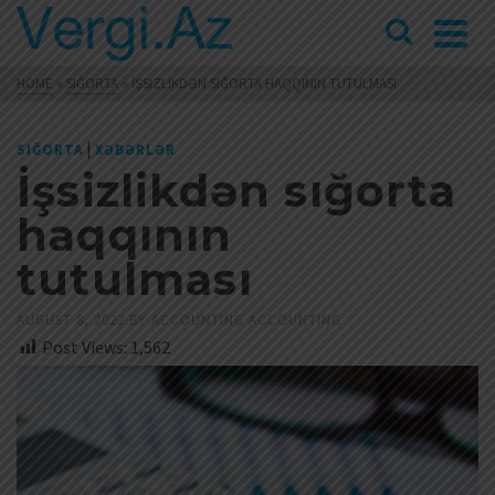
HOME
»
SIĞORTA
»
İŞSIZLIKDƏN SIĞORTA HAQQININ TUTULMASI
|
SIĞORTA
XƏBƏRLƏR
İşsizlikdən sığorta
haqqının
tutulması
AUGUST 8, 2022
BY
ACCOUNTING ACCOUNTING
Post Views:
1,562