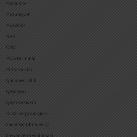
Məqalələr
Məzuniyyət
Müavinət
NKA
ÖMV
POS-terminal
Pul vəsaitləri
Qanunvericilik
Qeydiyyat
Qeyri-rezident
Riskli vergi ödəyicisi
Sadələşdirilmiş vergi
Səyyar vergi yoxlaması