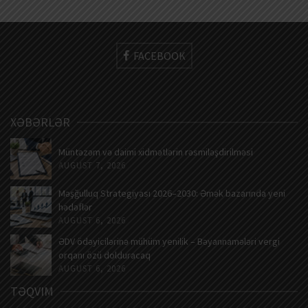
FACEBOOK
XƏBƏRLƏR
Müntəzəm və daimi xidmətlərin rəsmiləşdirilməsi
AUGUST 7, 2026
Məşğulluq Strategiyası 2026–2030: Əmək bazarında yeni
hədəflər
AUGUST 6, 2026
ƏDV ödəyicilərinə mühüm yenilik – Bəyannamələri vergi
orqanı özü dolduracaq
AUGUST 6, 2026
TƏQVIM