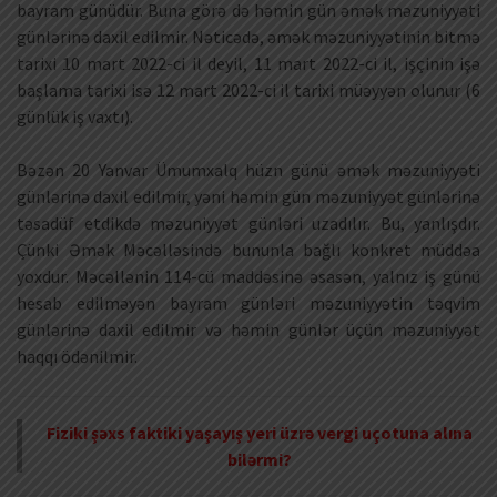
bayram günüdür. Buna görə də həmin gün əmək məzuniyyəti
günlərinə daxil edilmir. Nəticədə, əmək məzuniyyətinin bitmə
tarixi 10 mart 2022-ci il deyil, 11 mart 2022-ci il, işçinin işə
başlama tarixi isə 12 mart 2022-ci il tarixi müəyyən olunur (6
günlük iş vaxtı).
Bəzən 20 Yanvar Ümumxalq hüzn günü əmək məzuniyyəti
günlərinə daxil edilmir, yəni həmin gün məzuniyyət günlərinə
təsadüf etdikdə məzuniyyət günləri uzadılır. Bu, yanlışdır.
Çünki Əmək Məcəlləsində bununla bağlı konkret müddəa
yoxdur. Məcəllənin 114-cü maddəsinə əsasən, yalnız iş günü
hesab edilməyən bayram günləri məzuniyyətin təqvim
günlərinə daxil edilmir və həmin günlər üçün məzuniyyət
haqqı ödənilmir.
Fiziki şəxs faktiki yaşayış yeri üzrə vergi uçotuna alına
bilərmi?