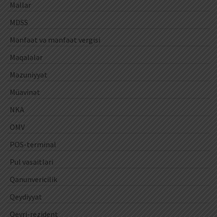
Mallar
MDSS
Mənfəət və mənfəət vergisi
Məqalələr
Məzuniyyət
Müavinət
NKA
ÖMV
POS-terminal
Pul vəsaitləri
Qanunvericilik
Qeydiyyat
Qeyri-rezident