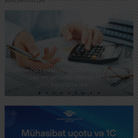
BƏNZƏR POSTLAR
Əməkhaqqıdan vergi tutulması: 2026-cı
ildə əməkhaqqı cədvəli necə
hazırlanacaq