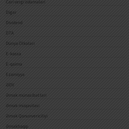
Cari vergi ödəmələri
Digər
Dividend
DTA
Dünya Ölkələri
E-kassa
E-qaimə
Ezamiyyə
ƏDV
Əmək münasibətləri
Əmək müqaviləsi
Əmək Qanunvericiliyi
Əməkhaqqı