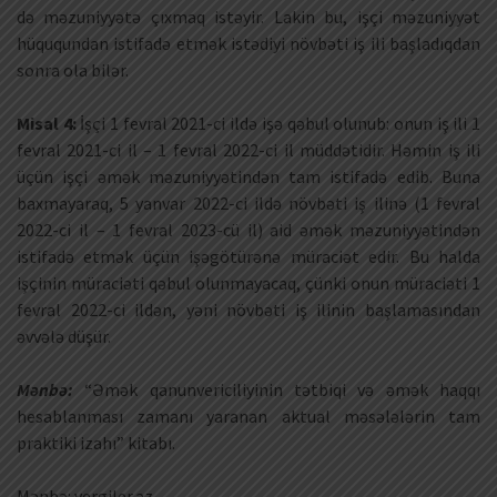
də məzuniyyətə çıxmaq istəyir. Lakin bu, işçi məzuniyyət
hüququndan istifadə etmək istədiyi növbəti iş ili başladıqdan
sonra ola bilər.
Misal 4:
İşçi 1 fevral 2021-ci ildə işə qəbul olunub: onun iş ili 1
fevral 2021-ci il – 1 fevral 2022-ci il müddətidir. Həmin iş ili
üçün işçi əmək məzuniyyətindən tam istifadə edib. Buna
baxmayaraq, 5 yanvar 2022-ci ildə növbəti iş ilinə (1 fevral
2022-ci il – 1 fevral 2023-cü il) aid əmək məzuniyyətindən
istifadə etmək üçün işəgötürənə müraciət edir. Bu halda
işçinin müraciəti qəbul olunmayacaq, çünki onun müraciəti 1
fevral 2022-ci ildən, yəni növbəti iş ilinin başlamasından
əvvələ düşür.
Mənbə:
“Əmək qanunvericiliyinin tətbiqi və əmək haqqı
hesablanması zamanı yaranan aktual məsələlərin tam
praktiki izahı” kitabı.
Mənbə: vergiler.az