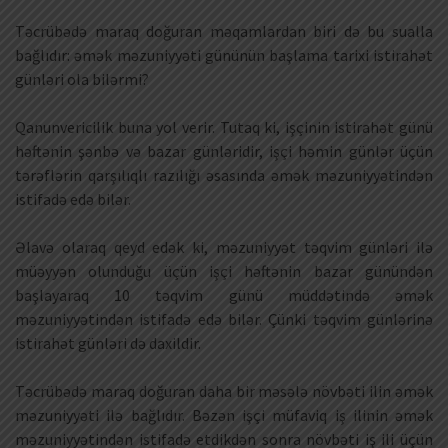
Təcrübədə maraq doğuran məqamlardan biri də bu sualla
bağlıdır: əmək məzuniyyəti gününün başlama tarixi istirahət
günləri ola bilərmi?
Qanunvericilik buna yol verir. Tutaq ki, işçinin istirahət günü
həftənin şənbə və bazar günləridir, işçi həmin günlər üçün
tərəflərin qarşılıqlı razılığı əsasında əmək məzuniyyətindən
istifadə edə bilər.
Əlavə olaraq qeyd edək ki, məzuniyyət təqvim günləri ilə
müəyyən olunduğu üçün işçi həftənin bazar günündən
başlayaraq 10 təqvim günü müddətində əmək
məzuniyyətindən istifadə edə bilər. Çünki təqvim günlərinə
istirahət günləri də daxildir.
Təcrübədə maraq doğuran daha bir məsələ növbəti ilin əmək
məzuniyyəti ilə bağlıdır. Bəzən işçi müfaviq iş ilinin əmək
məzuniyyətindən istifadə etdikdən sonra növbəti iş ili üçün