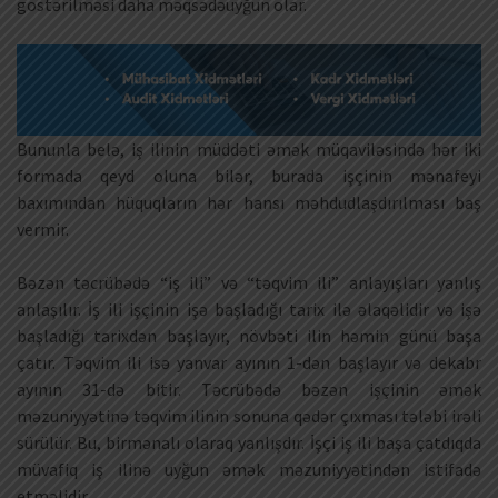
göstərilməsi daha məqsədəuyğun olar.
Bununla belə, iş ilinin müddəti əmək müqaviləsində hər iki
formada qeyd oluna bilər, burada işçinin mənafeyi
baxımından hüquqların hər hansı məhdudlaşdırılması baş
vermir.
Bəzən təcrübədə “iş ili” və “təqvim ili” anlayışları yanlış
anlaşılır. İş ili işçinin işə başladığı tarix ilə əlaqəlidir və işə
başladığı tarixdən başlayır, növbəti ilin həmin günü başa
çatır. Təqvim ili isə yanvar ayının 1-dən başlayır və dekabr
ayının 31-də bitir. Təcrübədə bəzən işçinin əmək
məzuniyyətinə təqvim ilinin sonuna qədər çıxması tələbi irəli
sürülür. Bu, birmənalı olaraq yanlışdır. İşçi iş ili başa çatdıqda
müvafiq iş ilinə uyğun əmək məzuniyyətindən istifadə
etməlidir.