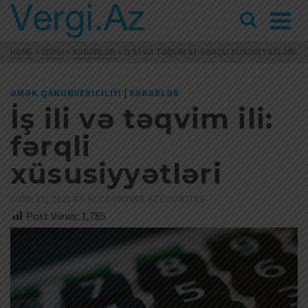
HOME
»
VERGI
»
XƏBƏRLƏR
»
İŞ ILI VƏ TƏQVIM ILI: FƏRQLI XÜSUSIYYƏTLƏRI
|
ƏMƏK QANUNVERICILIYI
XƏBƏRLƏR
İş ili və təqvim ili:
fərqli
xüsusiyyətləri
JUNE 17, 2022
BY
ACCOUNTING ACCOUNTING
Post Views:
1,785