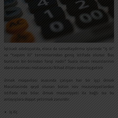
İqtisadi ədəbiyyatda, eləcə də sənədləşdirmə işlərində “iş ili”
və “təqvim ili” terminlərindən geniş istifadə olunur. Bəs
bunların bir-birindən fərqi nədir? Suala insan resurslarının
idarə olunması mütəxəssisi Nihad Əliyev aydınlıq gətirir.
Əmək müqaviləsi əsasında çalışan hər bir işçi Əmək
Məcəlləsində qeyd olunan bütün növ məzuniyyətlərdən
istifadə edə bilər. Əmək məzuniyyəti ilə bağlı isə bu
anlayışlara diqqət yetirmək zəruridir:
iş ili;