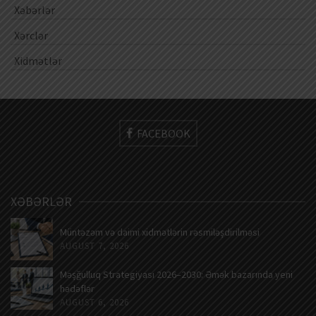
Xəbərlər
Xərclər
Xidmətlər
FACEBOOK
XƏBƏRLƏR
Müntəzəm və daimi xidmətlərin rəsmiləşdirilməsi
AUGUST 7, 2026
Məşğulluq Strategiyası 2026–2030: Əmək bazarında yeni
hədəflər
AUGUST 6, 2026