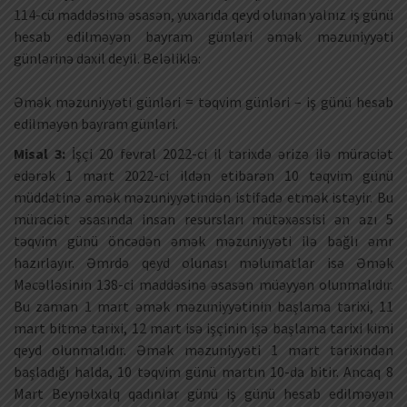
114-cü maddəsinə əsasən, yuxarıda qeyd olunan yalnız iş günü
hesab edilməyən bayram günləri əmək məzuniyyəti
günlərinə daxil deyil. Beləliklə:
Əmək məzuniyyəti günləri = təqvim günləri – iş günü hesab
edilməyən bayram günləri.
Misal 3:
İşçi 20 fevral 2022-ci il tarixdə ərizə ilə müraciət
edərək 1 mart 2022-ci ildən etibarən 10 təqvim günü
müddətinə əmək məzuniyyətindən istifadə etmək istəyir. Bu
müraciət əsasında insan resursları mütəxəssisi ən azı 5
təqvim günü öncədən əmək məzuniyyəti ilə bağlı əmr
hazırlayır. Əmrdə qeyd olunası məlumatlar isə Əmək
Məcəlləsinin 138-ci maddəsinə əsasən müəyyən olunmalıdır.
Bu zaman 1 mart əmək məzuniyyətinin başlama tarixi, 11
mart bitmə tarixi, 12 mart isə işçinin işə başlama tarixi kimi
qeyd olunmalıdır. Əmək məzuniyyəti 1 mart tarixindən
başladığı halda, 10 təqvim günü martın 10-da bitir. Ancaq 8
Mart Beynəlxalq qadınlar günü iş günü hesab edilməyən