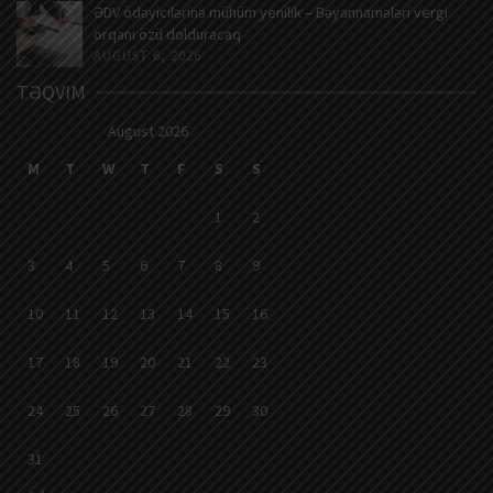
ƏDV ödəyicilərinə mühüm yenilik – Bəyannamələri vergi
orqanı özü dolduracaq
AUGUST 6, 2026
TƏQVIM
August 2026
M
T
W
T
F
S
S
1
2
3
4
5
6
7
8
9
10
11
12
13
14
15
16
17
18
19
20
21
22
23
24
25
26
27
28
29
30
31