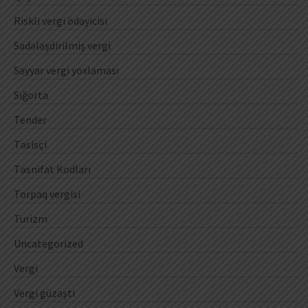
Riskli vergi ödəyicisi
Sadələşdirilmiş vergi
Səyyar vergi yoxlaması
Sığorta
Tender
Təsisçi
Təsnifat Kodları
Torpaq vergisi
Turizm
Uncategorized
Vergi
Vergi güzəşti