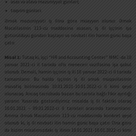
əsas və əlavə məzuniyyət günləri;
təqvim günləri.
Əmək məzuniyyəti iş ilinə görə müəyyən olunur. Əmək
Məcəlləsinin 113-cü maddəsinə əsasən, iş ili işçinin işə
götürüldüyü gündən başlayır və növbəti ilin həmin günü başa
çatır.
Misal 1:
Tutaq ki, işçi “HR and Accounting Center” MMC-də 10
yanvar 2021-ci il tarixdə ofis meneceri vəzifəsinə işə qəbul
olunub. Deməli, həmin işçinin iş ili 10 yanvar 2022-ci il tarixdə
tamamlanır. Bu halda işçinin iş ili əmək müqaviləsinin
müvafiq bölməsində 10.01.2021-10.01.2022-ci il kimi qeyd
olunacaq. Ancaq təcrübədə bəzən bu tarixlə bağlı fikir ayrılığı
yaranır. Yuxarıda göstərdiyimiz misalda iş ili faktiki olaraq
10.01.2021 – 09.01.2022-ci il tarixləri arasında tamamlanır.
Amma Əmək Məcəlləsinin 113-cü maddəsində konkret qeyd
olunub ki, iş ili növbəti ilin həmin günü başa çatır. Ona görə
də bizim misalımızdakı iş ilinin 10.01.2021-10.01.2022-ci kimi