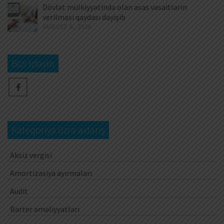
Dövlət mülkiyyətində olan əsas vəsaitlərin
verilməsi qaydası dəyişib
AUGUST 5, 2026
Bizi izləyin
Kateqoriya üzrə axtarış
Aksiz vergisi
Amortizasiya ayırmaları
Audit
Barter əməliyyatları