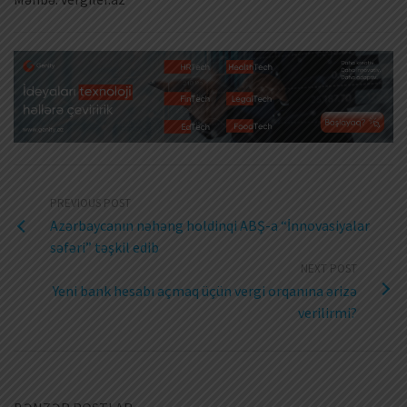
PREVIOUS POST
Azərbaycanın nəhəng holdinqi ABŞ-a “İnnovasiyalar
səfəri” təşkil edib
NEXT POST
Yeni bank hesabı açmaq üçün vergi orqanına ərizə
verilirmi?