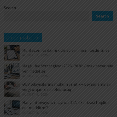
Search
Search
Ən son xəbərlər
Müntəzəm və daimi xidmətlərin rəsmiləşdirilməsi
AUGUST 7, 2026
Məşğulluq Strategiyası 2026–2030: Əmək bazarında
yeni hədəflər
AUGUST 6, 2026
ƏDV ödəyicilərinə mühüm yenilik – Bəyannamələri
vergi orqanı özü dolduracaq
AUGUST 6, 2026
Hər yeni invoys üzrə ayrıca DTA-03 ərizəsi təqdim
edilməlidirmi?
AUGUST 6, 2026