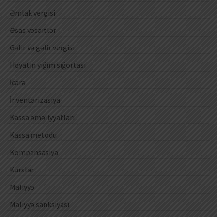
Əmlak vergisi
Əsas vəsaitlər
Gəlir və gəlir vergisi
Həyatın yığım sığortası
İcarə
İnventarizasiya
Kassa əməliyyatları
Kassa metodu
Kompensasiya
Kurslar
Maliyyə
Maliyyə sanksiyası