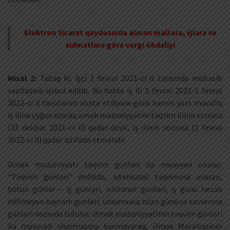
Elektron ticarət qaydasında alınan mallara, işlərə və
xidmətlərə görə vergi öhdəliyi
Misal 2:
Tutaq ki, işçi 1 fevral 2021-ci il tarixində mühasib
vəzifəsinə qəbul edilib. Bu halda iş ili 1 fevral 2021-1 fevral
2022-ci il tarixlərini əhatə etdiyinə görə həmin şəxs müvafiq
iş ilinə uyğun olaraq əmək məzuniyyətini təqvim ilinin sonuna
(31 dekbar 2021-ci il) qədər deyil, iş ilinin sonuna (1 fevral
2022-ci il) qədər istifadə etməlidir.
Əmək məzuniyyəti təqvim günləri ilə müəyyən olunur.
“Təqvim günləri” dedikdə, istehsalat təqviminə əsasən,
bütün günlər – iş günləri, istirahət günləri, iş günü hesab
edilməyən bayram günləri, ümumxalq hüzn günü və səsvermə
günləri nəzərdə tutulur. Əmək məzuniyyətinin təqvim günləri
ilə müəyyən olunmasına baxmayaraq, Əmək Məcəlləsinin